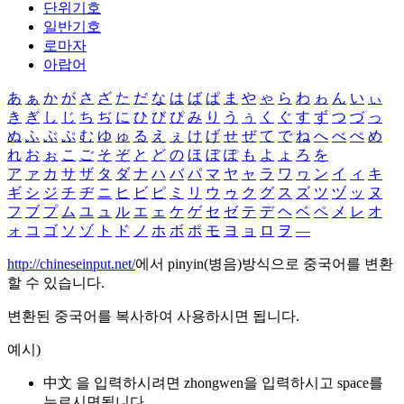
단위기호
일반기호
로마자
아랍어
あ
ぁ
か
が
さ
ざ
た
だ
な
は
ば
ぱ
ま
や
ゃ
ら
わ
ゎ
ん
い
ぃ
き
ぎ
し
じ
ち
ぢ
に
ひ
び
ぴ
み
り
う
ぅ
く
ぐ
す
ず
つ
づ
っ
ぬ
ふ
ぶ
ぷ
む
ゆ
ゅ
る
え
ぇ
け
げ
せ
ぜ
て
で
ね
へ
べ
ぺ
め
れ
お
ぉ
こ
ご
そ
ぞ
と
ど
の
ほ
ぼ
ぽ
も
よ
ょ
ろ
を
ア
ァ
カ
サ
ザ
タ
ダ
ナ
ハ
バ
パ
マ
ヤ
ャ
ラ
ワ
ヮ
ン
イ
ィ
キ
ギ
シ
ジ
チ
ヂ
ニ
ヒ
ビ
ピ
ミ
リ
ウ
ゥ
ク
グ
ス
ズ
ツ
ヅ
ッ
ヌ
フ
ブ
プ
ム
ユ
ュ
ル
エ
ェ
ケ
ゲ
セ
ゼ
テ
デ
ヘ
ベ
ペ
メ
レ
オ
ォ
コ
ゴ
ソ
ゾ
ト
ド
ノ
ホ
ボ
ポ
モ
ヨ
ョ
ロ
ヲ
―
http://chineseinput.net/
에서 pinyin(병음)방식으로 중국어를 변환
할 수 있습니다.
변환된 중국어를 복사하여 사용하시면 됩니다.
예시)
中文 을 입력하시려면
zhongwen
을 입력하시고 space를
누르시면됩니다.