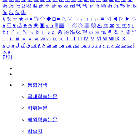
㎒
㎓
㎔
Ω
㏀
㏁
㎊
㎋
㎌
㏖
㏅
㎭
㎮
㎯
㏛
㎩
㎪
㎫
㎬
㏝
㏐
㏓
㏃
㏉
㏜
㏆
§
※
☆
★
○
●
◎
◇
◆
□
■
△
▽
→
←
↑
↓
↔
〓
◁
◀
▷
▶
♤
♠
♡
♥
♧
♣
⊙
◈
▣
◐
◑
▒
▤
▥
▨
▧
▦
▩
♨
☏
☎
☜
☞
¶
†
‡
↕
↗
↙
↖
↘
♭
♩
♪
♬
㉿
㈜
№
㏇
™
㏂
㏘
℡
＃
＆
＊
＠
ª
º
ⅰ
ⅱ
ⅲ
ⅳ
ⅴ
ⅵ
ⅶ
ⅷ
ⅸ
ⅹ
Ⅰ
Ⅱ
Ⅲ
Ⅳ
Ⅴ
Ⅵ
Ⅶ
Ⅷ
Ⅸ
Ⅹ
ا
ب
ت
ث
ج
ح
خ
د
ذ
ر
ز
س
ش
ص
ض
ط
ظ
ع
غ
ف
ق
ک
ل
م
ن
ه
و
ی
닫기
통합검색
국내학술논문
학위논문
해외학술논문
학술지