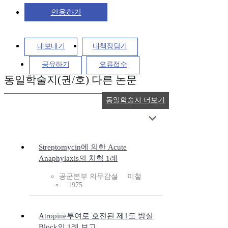
인용하기
내보내기
내책장담기
공유하기
오류접수
동일학술지(권/호) 다른 논문
동일학술지 더보기
Streptomycin에 의한 Acute
Anaphylaxis의 치험 1례
공군본부 의무감실
이철
1975
Atropine투여로 호전된 제1도 방실
Block의 1례 보고