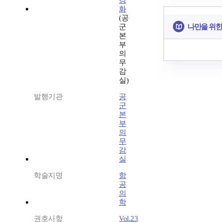
경
화
(공
나만을 위한
군
본
부
의
무
감
실)
발행기관
공
군
본
부
의
무
감
실
학술지명
항
공
의
학
권호사항
Vol.23