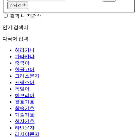
상세검색
결과 내 재검색
인기 검색어
다국어 입력
히라가나
가타카나
중국어
한글고어
그리스문자
프랑스어
독일어
히브리어
괄호기호
학술기호
기술기호
첨자기호
라틴문자
러시아문자