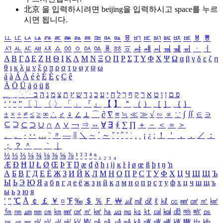
北京 을 입력하시려면
beijing
을 입력하시고 space를 누르
시면 됩니다.
ㅥ
ㅦ
ㅧ
ㅨ
ㅩ
ㅪ
ㅫ
ㅬ
ㅭ
ㅮ
ㅯ
ㅰ
ㅱ
ㅲ
ㅳ
ㅴ
ㅵ
ㅶ
ㅷ
ㅸ
ㅹ
ㅺ
ㅻ
ㅼ
ㅽ
ㅾ
ㅿ
ㆀ
ㆁ
ㆂ
ㆃ
ㆄ
ㆅ
ㆆ
ㆇ
ㆈ
ㆉ
ㆊ
ㆋ
ㆌ
ㆍ
ㆎ
Α
Β
Γ
Δ
Ε
Ζ
Η
Θ
Ι
Κ
Λ
Μ
Ν
Ξ
Ο
Π
Ρ
Σ
Τ
Υ
Φ
Χ
Ψ
Ω
α
β
γ
δ
ε
ζ
η
θ
ι
κ
λ
μ
ν
ξ
ο
π
ρ
σ
τ
υ
φ
χ
ψ
ω
á
à
Á
À
é
è
É
È
ç
Ç
ê
Ä
Ö
Ü
ä
ö
ü
ß
ְ
ֳ
ֲ
ֱ
ָ
ַ
ֵ
ֶ
ִ
ֹ
ּ
ֻ
ׂ
ׁ
ּ
ב
ה
נ
מ
צ
ת
ץ
ש
ד
ג
כ
ע
י
ח
ל
ך
ף
ק
ר
א
ט
ו
ן
ם
פ
‘
’
“
”
〔
〕
〈
〉
「
」
『
』
【
】
＂
（
）
［
］
｛
｝
±
×
÷
≠
≤
≥
∞
∴
♂
♀
∠
⊥
⌒
∂
∇
≡
≒
≪
≫
√
∽
∝
∵
∫
∬
∈
∋
⊆
⊇
⊂
⊃
∪
∩
∧
∨
￢
⇒
⇔
∀
∃
∮
∑
∏
＋
－
＜
＝
＞
、
。
·
‥
…
¨
〃
―
∥
＼
∼
´
～
ˇ
˘
˝
˚
˙
¸
˛
¡
¿
ː
！
＇
，
．
／
：
；
？
＾
＿
｀
｜
½
⅓
⅔
¼
¾
⅛
⅜
⅝
⅞
¹
²
³
⁴
ⁿ
₁
₂
₃
₄
Æ
Ð
Ħ
Ĳ
Ł
Ø
Œ
Þ
Ŧ
Ŋ
æ
đ
ð
ħ
ı
ĳ
ĸ
ŀ
ł
ø
œ
ß
þ
ŧ
ŋ
ŉ
А
Б
В
Г
Д
Е
Ё
Ж
З
И
Й
К
Л
М
Н
О
П
Р
С
Т
У
Ф
Х
Ц
Ч
Ш
Щ
Ъ
Ы
Ь
Э
Ю
Я
а
б
в
г
д
е
ё
ж
з
и
й
к
л
м
н
о
п
р
с
т
у
ф
х
ц
ч
ш
щ
ъ
ы
ь
э
ю
я
′
″
℃
Å
￠
￡
￥
¤
℉
‰
＄
％
Ｆ
￦
㎕
㎖
㎗
ℓ
㎘
㏄
㎣
㎤
㎥
㎦
㎙
㎚
㎛
㎜
㎝
㎞
㎟
㎠
㎡
㎢
㏊
㎍
㎎
㎏
㏏
㎈
㎉
㏈
㎧
㎨
㎰
㎱
㎲
㎳
㎴
㎵
㎶
㎷
㎸
㎹
㎀
㎁
㎂
㎃
㎄
㎺
㎻
㎽
㎾
㎿
㎐
㎑