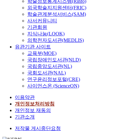
학술정보통계시스템(Rinfo)
외국학술지지원센터(FRIC)
학술관계분석서비스(SAM)
사서커뮤니티
기관회원
지식나눔(LOOK)
의학전자도서관(MEDLIS)
유관기관 사이트
교육부(MOE)
국립장애인도서관(NLD)
국립중앙도서관(NL)
국회도서관(NAL)
연구윤리정보포털(CRE)
사이언스온 (ScienceON)
이용약관
개인정보처리방침
개인정보 재동의
기관소개
저작물 게시중단요청