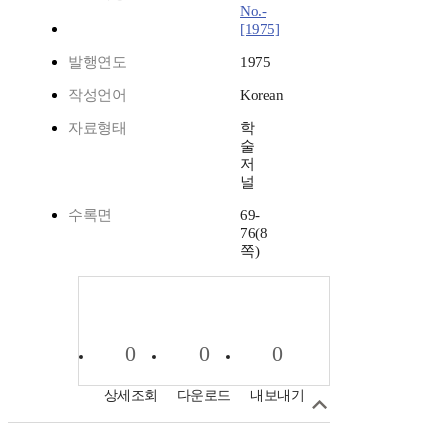
No.-
[1975]
발행연도
1975
작성언어
Korean
자료형태
학
술
저
널
수록면
69-
76(8
쪽)
0
0
0
상세조회
다운로드
내보내기