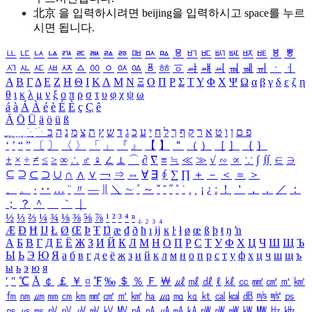
北京 을 입력하시려면
beijing
을 입력하시고 space를 누르
시면 됩니다.
ㅥ
ㅦ
ㅧ
ㅨ
ㅩ
ㅪ
ㅫ
ㅬ
ㅭ
ㅮ
ㅯ
ㅰ
ㅱ
ㅲ
ㅳ
ㅴ
ㅵ
ㅶ
ㅷ
ㅸ
ㅹ
ㅺ
ㅻ
ㅼ
ㅽ
ㅾ
ㅿ
ㆀ
ㆁ
ㆂ
ㆃ
ㆄ
ㆅ
ㆆ
ㆇ
ㆈ
ㆉ
ㆊ
ㆋ
ㆌ
ㆍ
ㆎ
Α
Β
Γ
Δ
Ε
Ζ
Η
Θ
Ι
Κ
Λ
Μ
Ν
Ξ
Ο
Π
Ρ
Σ
Τ
Υ
Φ
Χ
Ψ
Ω
α
β
γ
δ
ε
ζ
η
θ
ι
κ
λ
μ
ν
ξ
ο
π
ρ
σ
τ
υ
φ
χ
ψ
ω
á
à
Á
À
é
è
É
È
ç
Ç
ê
Ä
Ö
Ü
ä
ö
ü
ß
ְ
ֳ
ֲ
ֱ
ָ
ַ
ֵ
ֶ
ִ
ֹ
ּ
ֻ
ׂ
ׁ
ּ
ב
ה
נ
מ
צ
ת
ץ
ש
ד
ג
כ
ע
י
ח
ל
ך
ף
ק
ר
א
ט
ו
ן
ם
פ
‘
’
“
”
〔
〕
〈
〉
「
」
『
』
【
】
＂
（
）
［
］
｛
｝
±
×
÷
≠
≤
≥
∞
∴
♂
♀
∠
⊥
⌒
∂
∇
≡
≒
≪
≫
√
∽
∝
∵
∫
∬
∈
∋
⊆
⊇
⊂
⊃
∪
∩
∧
∨
￢
⇒
⇔
∀
∃
∮
∑
∏
＋
－
＜
＝
＞
、
。
·
‥
…
¨
〃
―
∥
＼
∼
´
～
ˇ
˘
˝
˚
˙
¸
˛
¡
¿
ː
！
＇
，
．
／
：
；
？
＾
＿
｀
｜
½
⅓
⅔
¼
¾
⅛
⅜
⅝
⅞
¹
²
³
⁴
ⁿ
₁
₂
₃
₄
Æ
Ð
Ħ
Ĳ
Ł
Ø
Œ
Þ
Ŧ
Ŋ
æ
đ
ð
ħ
ı
ĳ
ĸ
ŀ
ł
ø
œ
ß
þ
ŧ
ŋ
ŉ
А
Б
В
Г
Д
Е
Ё
Ж
З
И
Й
К
Л
М
Н
О
П
Р
С
Т
У
Ф
Х
Ц
Ч
Ш
Щ
Ъ
Ы
Ь
Э
Ю
Я
а
б
в
г
д
е
ё
ж
з
и
й
к
л
м
н
о
п
р
с
т
у
ф
х
ц
ч
ш
щ
ъ
ы
ь
э
ю
я
′
″
℃
Å
￠
￡
￥
¤
℉
‰
＄
％
Ｆ
￦
㎕
㎖
㎗
ℓ
㎘
㏄
㎣
㎤
㎥
㎦
㎙
㎚
㎛
㎜
㎝
㎞
㎟
㎠
㎡
㎢
㏊
㎍
㎎
㎏
㏏
㎈
㎉
㏈
㎧
㎨
㎰
㎱
㎲
㎳
㎴
㎵
㎶
㎷
㎸
㎹
㎀
㎁
㎂
㎃
㎄
㎺
㎻
㎽
㎾
㎿
㎐
㎑