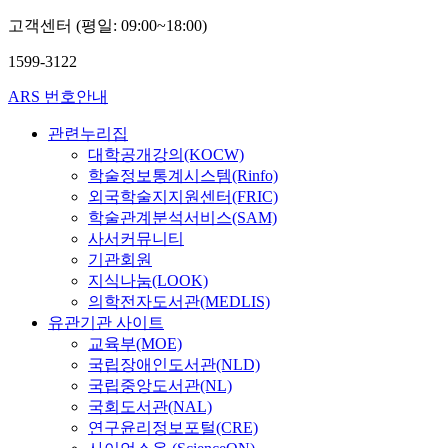
고객센터 (평일: 09:00~18:00)
1599-3122
ARS 번호안내
관련누리집
대학공개강의(KOCW)
학술정보통계시스템(Rinfo)
외국학술지지원센터(FRIC)
학술관계분석서비스(SAM)
사서커뮤니티
기관회원
지식나눔(LOOK)
의학전자도서관(MEDLIS)
유관기관 사이트
교육부(MOE)
국립장애인도서관(NLD)
국립중앙도서관(NL)
국회도서관(NAL)
연구윤리정보포털(CRE)