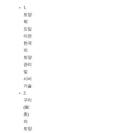
1.
토양
학
도입
이전
한국
의
토양
관리
및
시비
기술
2.
구미
(歐
美)
의
토양