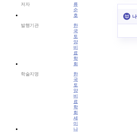
저자
류
순
호
나
발행기관
한
국
토
양
비
료
학
회
학술지명
한
국
토
양
비
료
학
회
세
미
나