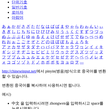
단위기호
일반기호
로마자
아랍어
あ
ぁ
か
が
さ
ざ
た
だ
な
は
ば
ぱ
ま
や
ゃ
ら
わ
ゎ
ん
い
ぃ
き
ぎ
し
じ
ち
ぢ
に
ひ
び
ぴ
み
り
う
ぅ
く
ぐ
す
ず
つ
づ
っ
ぬ
ふ
ぶ
ぷ
む
ゆ
ゅ
る
え
ぇ
け
げ
せ
ぜ
て
で
ね
へ
べ
ぺ
め
れ
お
ぉ
こ
ご
そ
ぞ
と
ど
の
ほ
ぼ
ぽ
も
よ
ょ
ろ
を
ア
ァ
カ
サ
ザ
タ
ダ
ナ
ハ
バ
パ
マ
ヤ
ャ
ラ
ワ
ヮ
ン
イ
ィ
キ
ギ
シ
ジ
チ
ヂ
ニ
ヒ
ビ
ピ
ミ
リ
ウ
ゥ
ク
グ
ス
ズ
ツ
ヅ
ッ
ヌ
フ
ブ
プ
ム
ユ
ュ
ル
エ
ェ
ケ
ゲ
セ
ゼ
テ
デ
ヘ
ベ
ペ
メ
レ
オ
ォ
コ
ゴ
ソ
ゾ
ト
ド
ノ
ホ
ボ
ポ
モ
ヨ
ョ
ロ
ヲ
―
http://chineseinput.net/
에서 pinyin(병음)방식으로 중국어를 변환
할 수 있습니다.
변환된 중국어를 복사하여 사용하시면 됩니다.
예시)
中文 을 입력하시려면
zhongwen
을 입력하시고 space를
누르시면됩니다.