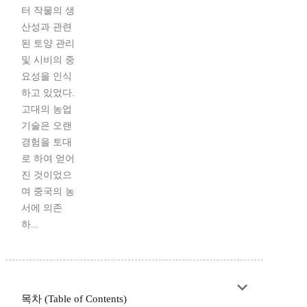
터 작물의 생
산성과 관련
된 토양 관리
및 시비의 중
요성을 인식
하고 있었다.
고대의 농업
기술은 오랜
경험을 토대
로 하여 얻어
진 것이었으
며 중국의 농
서에 의존
하...
목차 (Table of Contents)