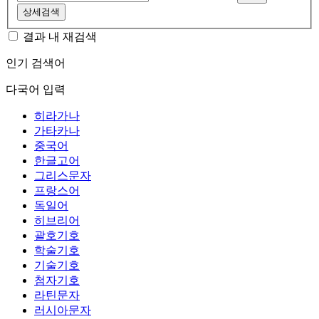
상세검색
결과 내 재검색
인기 검색어
다국어 입력
히라가나
가타카나
중국어
한글고어
그리스문자
프랑스어
독일어
히브리어
괄호기호
학술기호
기술기호
첨자기호
라틴문자
러시아문자