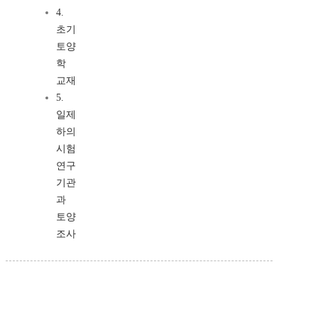
4.
초기
토양
학
교재
5.
일제
하의
시험
연구
기관
과
토양
조사