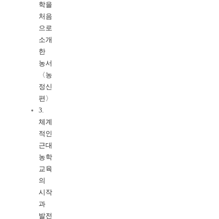
학을
처음
으로
소개
한
농서
〈농
정신
편〉
3.
체계
적인
근대
농학
교육
의
시작
과
발전