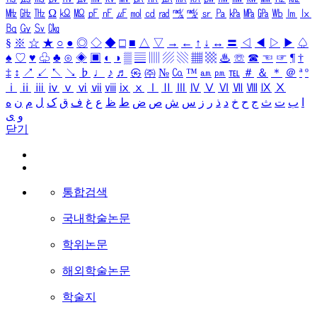
㎒
㎓
㎔
Ω
㏀
㏁
㎊
㎋
㎌
㏖
㏅
㎭
㎮
㎯
㏛
㎩
㎪
㎫
㎬
㏝
㏐
㏓
㏃
㏉
㏜
㏆
§
※
☆
★
○
●
◎
◇
◆
□
■
△
▽
→
←
↑
↓
↔
〓
◁
◀
▷
▶
♤
♠
♡
♥
♧
♣
⊙
◈
▣
◐
◑
▒
▤
▥
▨
▧
▦
▩
♨
☏
☎
☜
☞
¶
†
‡
↕
↗
↙
↖
↘
♭
♩
♪
♬
㉿
㈜
№
㏇
™
㏂
㏘
℡
＃
＆
＊
＠
ª
º
ⅰ
ⅱ
ⅲ
ⅳ
ⅴ
ⅵ
ⅶ
ⅷ
ⅸ
ⅹ
Ⅰ
Ⅱ
Ⅲ
Ⅳ
Ⅴ
Ⅵ
Ⅶ
Ⅷ
Ⅸ
Ⅹ
ا
ب
ت
ث
ج
ح
خ
د
ذ
ر
ز
س
ش
ص
ض
ط
ظ
ع
غ
ف
ق
ک
ل
م
ن
ه
و
ی
닫기
통합검색
국내학술논문
학위논문
해외학술논문
학술지