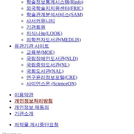
학술정보통계시스템(Rinfo)
외국학술지지원센터(FRIC)
학술관계분석서비스(SAM)
사서커뮤니티
기관회원
지식나눔(LOOK)
의학전자도서관(MEDLIS)
유관기관 사이트
교육부(MOE)
국립장애인도서관(NLD)
국립중앙도서관(NL)
국회도서관(NAL)
연구윤리정보포털(CRE)
사이언스온 (ScienceON)
이용약관
개인정보처리방침
개인정보 재동의
기관소개
저작물 게시중단요청