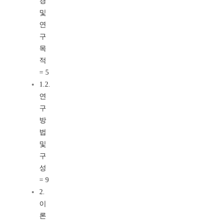
경
및
연
구
목
적
= 5
1.2.
연
구
방
법
및
구
성
= 9
2.
이
론