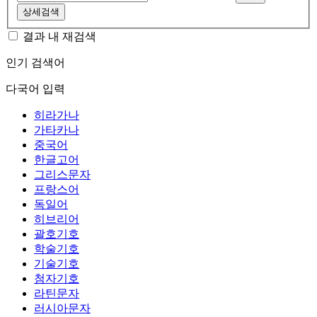
상세검색
결과 내 재검색
인기 검색어
다국어 입력
히라가나
가타카나
중국어
한글고어
그리스문자
프랑스어
독일어
히브리어
괄호기호
학술기호
기술기호
첨자기호
라틴문자
러시아문자