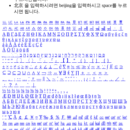
北京 을 입력하시려면
beijing
을 입력하시고 space를 누르
시면 됩니다.
ㅥ
ㅦ
ㅧ
ㅨ
ㅩ
ㅪ
ㅫ
ㅬ
ㅭ
ㅮ
ㅯ
ㅰ
ㅱ
ㅲ
ㅳ
ㅴ
ㅵ
ㅶ
ㅷ
ㅸ
ㅹ
ㅺ
ㅻ
ㅼ
ㅽ
ㅾ
ㅿ
ㆀ
ㆁ
ㆂ
ㆃ
ㆄ
ㆅ
ㆆ
ㆇ
ㆈ
ㆉ
ㆊ
ㆋ
ㆌ
ㆍ
ㆎ
Α
Β
Γ
Δ
Ε
Ζ
Η
Θ
Ι
Κ
Λ
Μ
Ν
Ξ
Ο
Π
Ρ
Σ
Τ
Υ
Φ
Χ
Ψ
Ω
α
β
γ
δ
ε
ζ
η
θ
ι
κ
λ
μ
ν
ξ
ο
π
ρ
σ
τ
υ
φ
χ
ψ
ω
á
à
Á
À
é
è
É
È
ç
Ç
ê
Ä
Ö
Ü
ä
ö
ü
ß
ְ
ֳ
ֲ
ֱ
ָ
ַ
ֵ
ֶ
ִ
ֹ
ּ
ֻ
ׂ
ׁ
ּ
ב
ה
נ
מ
צ
ת
ץ
ש
ד
ג
כ
ע
י
ח
ל
ך
ף
ק
ר
א
ט
ו
ן
ם
פ
‘
’
“
”
〔
〕
〈
〉
「
」
『
』
【
】
＂
（
）
［
］
｛
｝
±
×
÷
≠
≤
≥
∞
∴
♂
♀
∠
⊥
⌒
∂
∇
≡
≒
≪
≫
√
∽
∝
∵
∫
∬
∈
∋
⊆
⊇
⊂
⊃
∪
∩
∧
∨
￢
⇒
⇔
∀
∃
∮
∑
∏
＋
－
＜
＝
＞
、
。
·
‥
…
¨
〃
―
∥
＼
∼
´
～
ˇ
˘
˝
˚
˙
¸
˛
¡
¿
ː
！
＇
，
．
／
：
；
？
＾
＿
｀
｜
½
⅓
⅔
¼
¾
⅛
⅜
⅝
⅞
¹
²
³
⁴
ⁿ
₁
₂
₃
₄
Æ
Ð
Ħ
Ĳ
Ł
Ø
Œ
Þ
Ŧ
Ŋ
æ
đ
ð
ħ
ı
ĳ
ĸ
ŀ
ł
ø
œ
ß
þ
ŧ
ŋ
ŉ
А
Б
В
Г
Д
Е
Ё
Ж
З
И
Й
К
Л
М
Н
О
П
Р
С
Т
У
Ф
Х
Ц
Ч
Ш
Щ
Ъ
Ы
Ь
Э
Ю
Я
а
б
в
г
д
е
ё
ж
з
и
й
к
л
м
н
о
п
р
с
т
у
ф
х
ц
ч
ш
щ
ъ
ы
ь
э
ю
я
′
″
℃
Å
￠
￡
￥
¤
℉
‰
＄
％
Ｆ
￦
㎕
㎖
㎗
ℓ
㎘
㏄
㎣
㎤
㎥
㎦
㎙
㎚
㎛
㎜
㎝
㎞
㎟
㎠
㎡
㎢
㏊
㎍
㎎
㎏
㏏
㎈
㎉
㏈
㎧
㎨
㎰
㎱
㎲
㎳
㎴
㎵
㎶
㎷
㎸
㎹
㎀
㎁
㎂
㎃
㎄
㎺
㎻
㎽
㎾
㎿
㎐
㎑