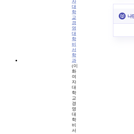
자
대
학
나
교
경
영
대
학
비
서
학
과
(이
화
여
자
대
학
교
경
영
대
학
비
서