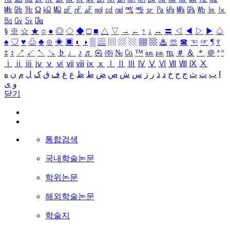
㎒
㎓
㎔
Ω
㏀
㏁
㎊
㎋
㎌
㏖
㏅
㎭
㎮
㎯
㏛
㎩
㎪
㎫
㎬
㏝
㏐
㏓
㏃
㏉
㏜
㏆
§
※
☆
★
○
●
◎
◇
◆
□
■
△
▽
→
←
↑
↓
↔
〓
◁
◀
▷
▶
♤
♠
♡
♥
♧
♣
⊙
◈
▣
◐
◑
▒
▤
▥
▨
▧
▦
▩
♨
☏
☎
☜
☞
¶
†
‡
↕
↗
↙
↖
↘
♭
♩
♪
♬
㉿
㈜
№
㏇
™
㏂
㏘
℡
＃
＆
＊
＠
ª
º
ⅰ
ⅱ
ⅲ
ⅳ
ⅴ
ⅵ
ⅶ
ⅷ
ⅸ
ⅹ
Ⅰ
Ⅱ
Ⅲ
Ⅳ
Ⅴ
Ⅵ
Ⅶ
Ⅷ
Ⅸ
Ⅹ
ا
ب
ت
ث
ج
ح
خ
د
ذ
ر
ز
س
ش
ص
ض
ط
ظ
ع
غ
ف
ق
ک
ل
م
ن
ه
و
ی
닫기
통합검색
국내학술논문
학위논문
해외학술논문
학술지