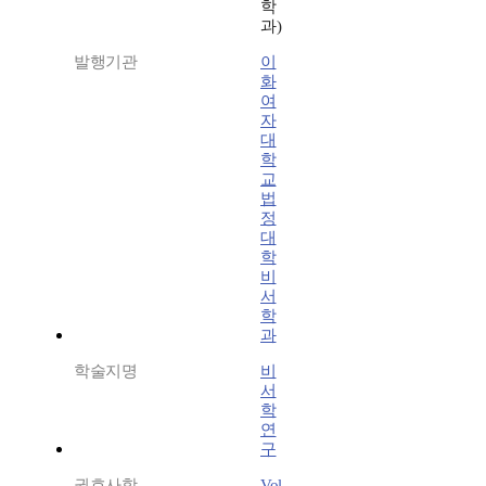
학
과)
발행기관
이
화
여
자
대
학
교
법
정
대
학
비
서
학
과
학술지명
비
서
학
연
구
권호사항
Vol.-