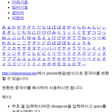
단위기호
일반기호
로마자
아랍어
あ
ぁ
か
が
さ
ざ
た
だ
な
は
ば
ぱ
ま
や
ゃ
ら
わ
ゎ
ん
い
ぃ
き
ぎ
し
じ
ち
ぢ
に
ひ
び
ぴ
み
り
う
ぅ
く
ぐ
す
ず
つ
づ
っ
ぬ
ふ
ぶ
ぷ
む
ゆ
ゅ
る
え
ぇ
け
げ
せ
ぜ
て
で
ね
へ
べ
ぺ
め
れ
お
ぉ
こ
ご
そ
ぞ
と
ど
の
ほ
ぼ
ぽ
も
よ
ょ
ろ
を
ア
ァ
カ
サ
ザ
タ
ダ
ナ
ハ
バ
パ
マ
ヤ
ャ
ラ
ワ
ヮ
ン
イ
ィ
キ
ギ
シ
ジ
チ
ヂ
ニ
ヒ
ビ
ピ
ミ
リ
ウ
ゥ
ク
グ
ス
ズ
ツ
ヅ
ッ
ヌ
フ
ブ
プ
ム
ユ
ュ
ル
エ
ェ
ケ
ゲ
セ
ゼ
テ
デ
ヘ
ベ
ペ
メ
レ
オ
ォ
コ
ゴ
ソ
ゾ
ト
ド
ノ
ホ
ボ
ポ
モ
ヨ
ョ
ロ
ヲ
―
http://chineseinput.net/
에서 pinyin(병음)방식으로 중국어를 변환
할 수 있습니다.
변환된 중국어를 복사하여 사용하시면 됩니다.
예시)
中文 을 입력하시려면
zhongwen
을 입력하시고 space를
누르시면됩니다.