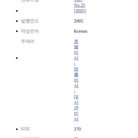
No.25
[2005]
발행연도
2005
작성언어
Korean
주제어
호
텔
비
서
;
법
률
비
서
;
대
사
관
비
서
KDC
370