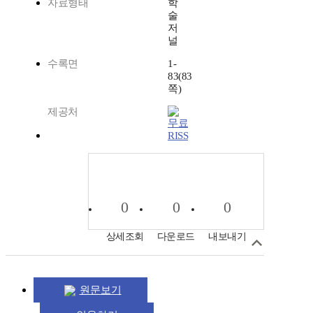
자료형태
학
술
저
널
수록면
1-
83(83
쪽)
제공처
RISS
0
0
0
상세조회
다운로드
내보내기
원문보기