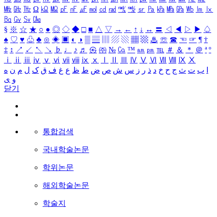
㎒
㎓
㎔
Ω
㏀
㏁
㎊
㎋
㎌
㏖
㏅
㎭
㎮
㎯
㏛
㎩
㎪
㎫
㎬
㏝
㏐
㏓
㏃
㏉
㏜
㏆
§
※
☆
★
○
●
◎
◇
◆
□
■
△
▽
→
←
↑
↓
↔
〓
◁
◀
▷
▶
♤
♠
♡
♥
♧
♣
⊙
◈
▣
◐
◑
▒
▤
▥
▨
▧
▦
▩
♨
☏
☎
☜
☞
¶
†
‡
↕
↗
↙
↖
↘
♭
♩
♪
♬
㉿
㈜
№
㏇
™
㏂
㏘
℡
＃
＆
＊
＠
ª
º
ⅰ
ⅱ
ⅲ
ⅳ
ⅴ
ⅵ
ⅶ
ⅷ
ⅸ
ⅹ
Ⅰ
Ⅱ
Ⅲ
Ⅳ
Ⅴ
Ⅵ
Ⅶ
Ⅷ
Ⅸ
Ⅹ
ا
ب
ت
ث
ج
ح
خ
د
ذ
ر
ز
س
ش
ص
ض
ط
ظ
ع
غ
ف
ق
ک
ل
م
ن
ه
و
ی
닫기
통합검색
국내학술논문
학위논문
해외학술논문
학술지