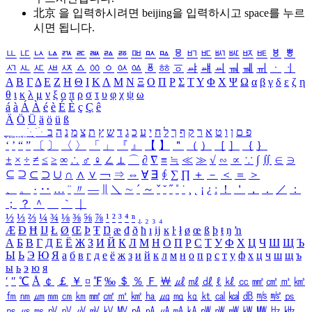
北京 을 입력하시려면
beijing
을 입력하시고 space를 누르
시면 됩니다.
ㅥ
ㅦ
ㅧ
ㅨ
ㅩ
ㅪ
ㅫ
ㅬ
ㅭ
ㅮ
ㅯ
ㅰ
ㅱ
ㅲ
ㅳ
ㅴ
ㅵ
ㅶ
ㅷ
ㅸ
ㅹ
ㅺ
ㅻ
ㅼ
ㅽ
ㅾ
ㅿ
ㆀ
ㆁ
ㆂ
ㆃ
ㆄ
ㆅ
ㆆ
ㆇ
ㆈ
ㆉ
ㆊ
ㆋ
ㆌ
ㆍ
ㆎ
Α
Β
Γ
Δ
Ε
Ζ
Η
Θ
Ι
Κ
Λ
Μ
Ν
Ξ
Ο
Π
Ρ
Σ
Τ
Υ
Φ
Χ
Ψ
Ω
α
β
γ
δ
ε
ζ
η
θ
ι
κ
λ
μ
ν
ξ
ο
π
ρ
σ
τ
υ
φ
χ
ψ
ω
á
à
Á
À
é
è
É
È
ç
Ç
ê
Ä
Ö
Ü
ä
ö
ü
ß
ְ
ֳ
ֲ
ֱ
ָ
ַ
ֵ
ֶ
ִ
ֹ
ּ
ֻ
ׂ
ׁ
ּ
ב
ה
נ
מ
צ
ת
ץ
ש
ד
ג
כ
ע
י
ח
ל
ך
ף
ק
ר
א
ט
ו
ן
ם
פ
‘
’
“
”
〔
〕
〈
〉
「
」
『
』
【
】
＂
（
）
［
］
｛
｝
±
×
÷
≠
≤
≥
∞
∴
♂
♀
∠
⊥
⌒
∂
∇
≡
≒
≪
≫
√
∽
∝
∵
∫
∬
∈
∋
⊆
⊇
⊂
⊃
∪
∩
∧
∨
￢
⇒
⇔
∀
∃
∮
∑
∏
＋
－
＜
＝
＞
、
。
·
‥
…
¨
〃
―
∥
＼
∼
´
～
ˇ
˘
˝
˚
˙
¸
˛
¡
¿
ː
！
＇
，
．
／
：
；
？
＾
＿
｀
｜
½
⅓
⅔
¼
¾
⅛
⅜
⅝
⅞
¹
²
³
⁴
ⁿ
₁
₂
₃
₄
Æ
Ð
Ħ
Ĳ
Ł
Ø
Œ
Þ
Ŧ
Ŋ
æ
đ
ð
ħ
ı
ĳ
ĸ
ŀ
ł
ø
œ
ß
þ
ŧ
ŋ
ŉ
А
Б
В
Г
Д
Е
Ё
Ж
З
И
Й
К
Л
М
Н
О
П
Р
С
Т
У
Ф
Х
Ц
Ч
Ш
Щ
Ъ
Ы
Ь
Э
Ю
Я
а
б
в
г
д
е
ё
ж
з
и
й
к
л
м
н
о
п
р
с
т
у
ф
х
ц
ч
ш
щ
ъ
ы
ь
э
ю
я
′
″
℃
Å
￠
￡
￥
¤
℉
‰
＄
％
Ｆ
￦
㎕
㎖
㎗
ℓ
㎘
㏄
㎣
㎤
㎥
㎦
㎙
㎚
㎛
㎜
㎝
㎞
㎟
㎠
㎡
㎢
㏊
㎍
㎎
㎏
㏏
㎈
㎉
㏈
㎧
㎨
㎰
㎱
㎲
㎳
㎴
㎵
㎶
㎷
㎸
㎹
㎀
㎁
㎂
㎃
㎄
㎺
㎻
㎽
㎾
㎿
㎐
㎑