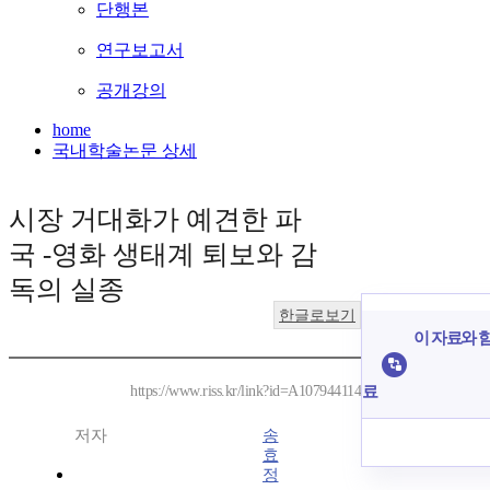
단행본
연구보고서
공개강의
home
국내학술논문 상세
시장 거대화가 예견한 파
국 -영화 생태계 퇴보와 감
독의 실종
한글로보기
이 자료와 함
료
https://www.riss.kr/link?id=A107944114
저자
송
효
정