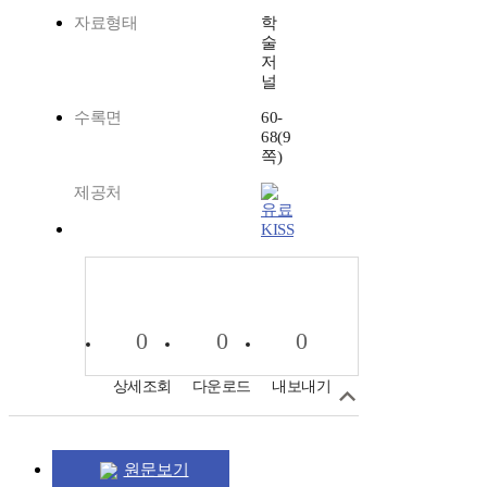
자료형태
학
술
저
널
수록면
60-
68(9
쪽)
제공처
KISS
0
0
0
상세조회
다운로드
내보내기
원문보기