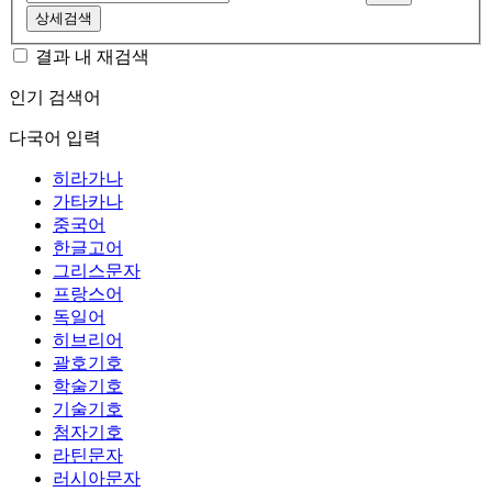
상세검색
결과 내 재검색
인기 검색어
다국어 입력
히라가나
가타카나
중국어
한글고어
그리스문자
프랑스어
독일어
히브리어
괄호기호
학술기호
기술기호
첨자기호
라틴문자
러시아문자