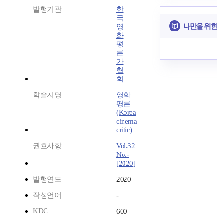
발행기관
한
국
나만을 위한
영
화
평
론
가
협
회
학술지명
영화
평론
(Korea
cinema
critic)
권호사항
Vol.32
No.-
[2020]
발행연도
2020
작성언어
-
KDC
600