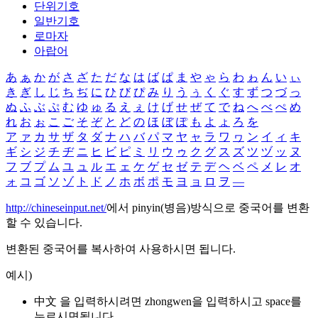
단위기호
일반기호
로마자
아랍어
あ
ぁ
か
が
さ
ざ
た
だ
な
は
ば
ぱ
ま
や
ゃ
ら
わ
ゎ
ん
い
ぃ
き
ぎ
し
じ
ち
ぢ
に
ひ
び
ぴ
み
り
う
ぅ
く
ぐ
す
ず
つ
づ
っ
ぬ
ふ
ぶ
ぷ
む
ゆ
ゅ
る
え
ぇ
け
げ
せ
ぜ
て
で
ね
へ
べ
ぺ
め
れ
お
ぉ
こ
ご
そ
ぞ
と
ど
の
ほ
ぼ
ぽ
も
よ
ょ
ろ
を
ア
ァ
カ
サ
ザ
タ
ダ
ナ
ハ
バ
パ
マ
ヤ
ャ
ラ
ワ
ヮ
ン
イ
ィ
キ
ギ
シ
ジ
チ
ヂ
ニ
ヒ
ビ
ピ
ミ
リ
ウ
ゥ
ク
グ
ス
ズ
ツ
ヅ
ッ
ヌ
フ
ブ
プ
ム
ユ
ュ
ル
エ
ェ
ケ
ゲ
セ
ゼ
テ
デ
ヘ
ベ
ペ
メ
レ
オ
ォ
コ
ゴ
ソ
ゾ
ト
ド
ノ
ホ
ボ
ポ
モ
ヨ
ョ
ロ
ヲ
―
http://chineseinput.net/
에서 pinyin(병음)방식으로 중국어를 변환
할 수 있습니다.
변환된 중국어를 복사하여 사용하시면 됩니다.
예시)
中文 을 입력하시려면
zhongwen
을 입력하시고 space를
누르시면됩니다.