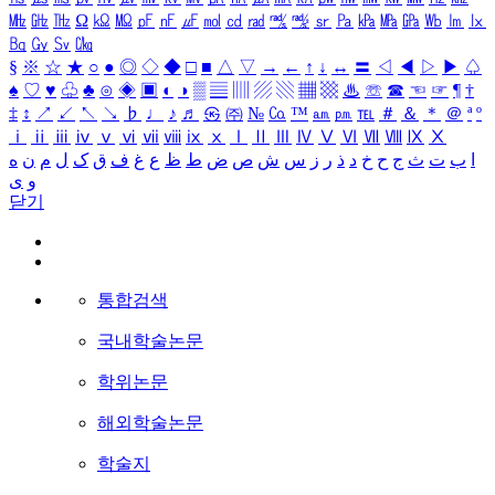
㎒
㎓
㎔
Ω
㏀
㏁
㎊
㎋
㎌
㏖
㏅
㎭
㎮
㎯
㏛
㎩
㎪
㎫
㎬
㏝
㏐
㏓
㏃
㏉
㏜
㏆
§
※
☆
★
○
●
◎
◇
◆
□
■
△
▽
→
←
↑
↓
↔
〓
◁
◀
▷
▶
♤
♠
♡
♥
♧
♣
⊙
◈
▣
◐
◑
▒
▤
▥
▨
▧
▦
▩
♨
☏
☎
☜
☞
¶
†
‡
↕
↗
↙
↖
↘
♭
♩
♪
♬
㉿
㈜
№
㏇
™
㏂
㏘
℡
＃
＆
＊
＠
ª
º
ⅰ
ⅱ
ⅲ
ⅳ
ⅴ
ⅵ
ⅶ
ⅷ
ⅸ
ⅹ
Ⅰ
Ⅱ
Ⅲ
Ⅳ
Ⅴ
Ⅵ
Ⅶ
Ⅷ
Ⅸ
Ⅹ
ا
ب
ت
ث
ج
ح
خ
د
ذ
ر
ز
س
ش
ص
ض
ط
ظ
ع
غ
ف
ق
ک
ل
م
ن
ه
و
ی
닫기
통합검색
국내학술논문
학위논문
해외학술논문
학술지