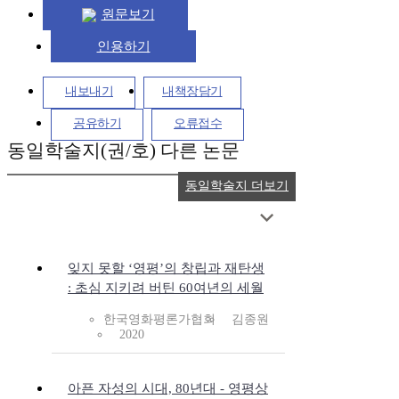
원문보기
인용하기
내보내기
내책장담기
공유하기
오류접수
동일학술지(권/호) 다른 논문
동일학술지 더보기
잊지 못할 ‘영평’의 창립과 재탄생
: 초심 지키려 버틴 60여년의 세월
한국영화평론가협회
김종원
2020
아픈 자성의 시대, 80년대 - 영평상