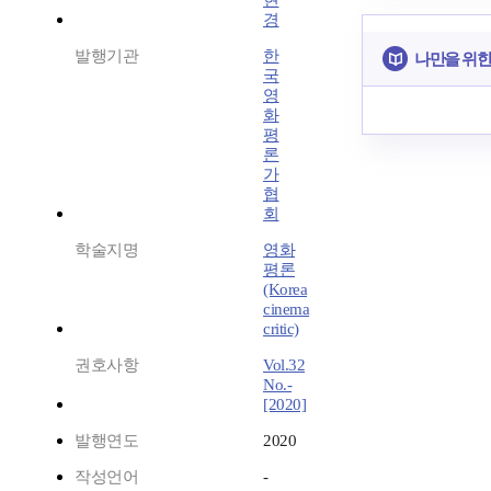
현
경
발행기관
한
나만을 위한
국
영
화
평
론
가
협
회
학술지명
영화
평론
(Korea
cinema
critic)
권호사항
Vol.32
No.-
[2020]
발행연도
2020
작성언어
-