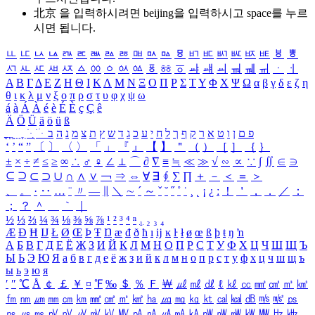
北京 을 입력하시려면
beijing
을 입력하시고 space를 누르
시면 됩니다.
ㅥ
ㅦ
ㅧ
ㅨ
ㅩ
ㅪ
ㅫ
ㅬ
ㅭ
ㅮ
ㅯ
ㅰ
ㅱ
ㅲ
ㅳ
ㅴ
ㅵ
ㅶ
ㅷ
ㅸ
ㅹ
ㅺ
ㅻ
ㅼ
ㅽ
ㅾ
ㅿ
ㆀ
ㆁ
ㆂ
ㆃ
ㆄ
ㆅ
ㆆ
ㆇ
ㆈ
ㆉ
ㆊ
ㆋ
ㆌ
ㆍ
ㆎ
Α
Β
Γ
Δ
Ε
Ζ
Η
Θ
Ι
Κ
Λ
Μ
Ν
Ξ
Ο
Π
Ρ
Σ
Τ
Υ
Φ
Χ
Ψ
Ω
α
β
γ
δ
ε
ζ
η
θ
ι
κ
λ
μ
ν
ξ
ο
π
ρ
σ
τ
υ
φ
χ
ψ
ω
á
à
Á
À
é
è
É
È
ç
Ç
ê
Ä
Ö
Ü
ä
ö
ü
ß
ְ
ֳ
ֲ
ֱ
ָ
ַ
ֵ
ֶ
ִ
ֹ
ּ
ֻ
ׂ
ׁ
ּ
ב
ה
נ
מ
צ
ת
ץ
ש
ד
ג
כ
ע
י
ח
ל
ך
ף
ק
ר
א
ט
ו
ן
ם
פ
‘
’
“
”
〔
〕
〈
〉
「
」
『
』
【
】
＂
（
）
［
］
｛
｝
±
×
÷
≠
≤
≥
∞
∴
♂
♀
∠
⊥
⌒
∂
∇
≡
≒
≪
≫
√
∽
∝
∵
∫
∬
∈
∋
⊆
⊇
⊂
⊃
∪
∩
∧
∨
￢
⇒
⇔
∀
∃
∮
∑
∏
＋
－
＜
＝
＞
、
。
·
‥
…
¨
〃
―
∥
＼
∼
´
～
ˇ
˘
˝
˚
˙
¸
˛
¡
¿
ː
！
＇
，
．
／
：
；
？
＾
＿
｀
｜
½
⅓
⅔
¼
¾
⅛
⅜
⅝
⅞
¹
²
³
⁴
ⁿ
₁
₂
₃
₄
Æ
Ð
Ħ
Ĳ
Ł
Ø
Œ
Þ
Ŧ
Ŋ
æ
đ
ð
ħ
ı
ĳ
ĸ
ŀ
ł
ø
œ
ß
þ
ŧ
ŋ
ŉ
А
Б
В
Г
Д
Е
Ё
Ж
З
И
Й
К
Л
М
Н
О
П
Р
С
Т
У
Ф
Х
Ц
Ч
Ш
Щ
Ъ
Ы
Ь
Э
Ю
Я
а
б
в
г
д
е
ё
ж
з
и
й
к
л
м
н
о
п
р
с
т
у
ф
х
ц
ч
ш
щ
ъ
ы
ь
э
ю
я
′
″
℃
Å
￠
￡
￥
¤
℉
‰
＄
％
Ｆ
￦
㎕
㎖
㎗
ℓ
㎘
㏄
㎣
㎤
㎥
㎦
㎙
㎚
㎛
㎜
㎝
㎞
㎟
㎠
㎡
㎢
㏊
㎍
㎎
㎏
㏏
㎈
㎉
㏈
㎧
㎨
㎰
㎱
㎲
㎳
㎴
㎵
㎶
㎷
㎸
㎹
㎀
㎁
㎂
㎃
㎄
㎺
㎻
㎽
㎾
㎿
㎐
㎑