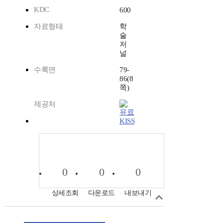
KDC
600
자료형태
학
술
저
널
수록면
79-
86(8
쪽)
제공처
KISS
0
0
0
상세조회
다운로드
내보내기