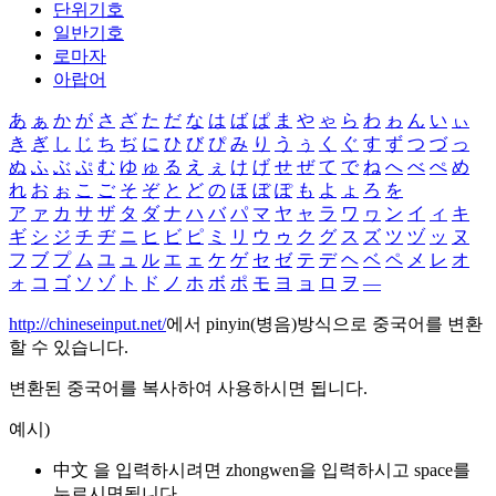
단위기호
일반기호
로마자
아랍어
あ
ぁ
か
が
さ
ざ
た
だ
な
は
ば
ぱ
ま
や
ゃ
ら
わ
ゎ
ん
い
ぃ
き
ぎ
し
じ
ち
ぢ
に
ひ
び
ぴ
み
り
う
ぅ
く
ぐ
す
ず
つ
づ
っ
ぬ
ふ
ぶ
ぷ
む
ゆ
ゅ
る
え
ぇ
け
げ
せ
ぜ
て
で
ね
へ
べ
ぺ
め
れ
お
ぉ
こ
ご
そ
ぞ
と
ど
の
ほ
ぼ
ぽ
も
よ
ょ
ろ
を
ア
ァ
カ
サ
ザ
タ
ダ
ナ
ハ
バ
パ
マ
ヤ
ャ
ラ
ワ
ヮ
ン
イ
ィ
キ
ギ
シ
ジ
チ
ヂ
ニ
ヒ
ビ
ピ
ミ
リ
ウ
ゥ
ク
グ
ス
ズ
ツ
ヅ
ッ
ヌ
フ
ブ
プ
ム
ユ
ュ
ル
エ
ェ
ケ
ゲ
セ
ゼ
テ
デ
ヘ
ベ
ペ
メ
レ
オ
ォ
コ
ゴ
ソ
ゾ
ト
ド
ノ
ホ
ボ
ポ
モ
ヨ
ョ
ロ
ヲ
―
http://chineseinput.net/
에서 pinyin(병음)방식으로 중국어를 변환
할 수 있습니다.
변환된 중국어를 복사하여 사용하시면 됩니다.
예시)
中文 을 입력하시려면
zhongwen
을 입력하시고 space를
누르시면됩니다.