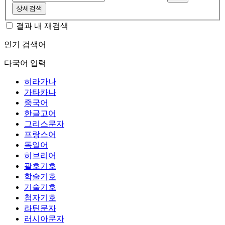
상세검색
결과 내 재검색
인기 검색어
다국어 입력
히라가나
가타카나
중국어
한글고어
그리스문자
프랑스어
독일어
히브리어
괄호기호
학술기호
기술기호
첨자기호
라틴문자
러시아문자