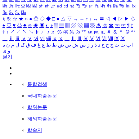
㎒
㎓
㎔
Ω
㏀
㏁
㎊
㎋
㎌
㏖
㏅
㎭
㎮
㎯
㏛
㎩
㎪
㎫
㎬
㏝
㏐
㏓
㏃
㏉
㏜
㏆
§
※
☆
★
○
●
◎
◇
◆
□
■
△
▽
→
←
↑
↓
↔
〓
◁
◀
▷
▶
♤
♠
♡
♥
♧
♣
⊙
◈
▣
◐
◑
▒
▤
▥
▨
▧
▦
▩
♨
☏
☎
☜
☞
¶
†
‡
↕
↗
↙
↖
↘
♭
♩
♪
♬
㉿
㈜
№
㏇
™
㏂
㏘
℡
＃
＆
＊
＠
ª
º
ⅰ
ⅱ
ⅲ
ⅳ
ⅴ
ⅵ
ⅶ
ⅷ
ⅸ
ⅹ
Ⅰ
Ⅱ
Ⅲ
Ⅳ
Ⅴ
Ⅵ
Ⅶ
Ⅷ
Ⅸ
Ⅹ
ا
ب
ت
ث
ج
ح
خ
د
ذ
ر
ز
س
ش
ص
ض
ط
ظ
ع
غ
ف
ق
ک
ل
م
ن
ه
و
ی
닫기
통합검색
국내학술논문
학위논문
해외학술논문
학술지