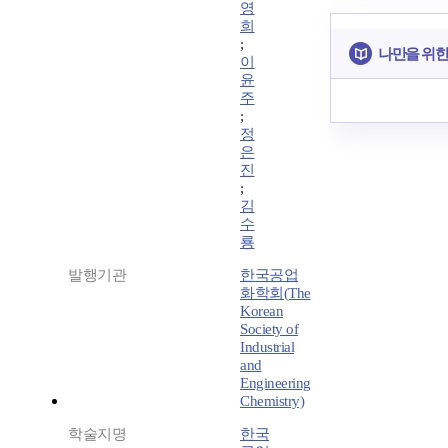
영
희
;
나만을 위한
이
윤
주
;
정
은
진
;
김
수
룡
발행기관
한국공업
화학회(The
Korean
Society of
Industrial
and
Engineering
Chemistry)
학술지명
한국