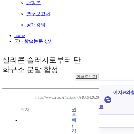
단행본
연구보고서
공개강의
home
국내학술논문 상세
실리콘 슬러지로부터 탄
화규소 분말 합성
한글로보기
이 자료와 함
https://www.riss.kr/link?id=A106942628
료
저자
권
우
택
;
김