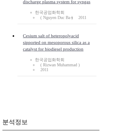
discharge plasma system for syngas
한국공업화학회
( Nguyen Duc Ba )
2011
Cesium salt of heteropolyacid
sipported on mesoporous silica as a
catalyst for biodiesel production
한국공업화학회
( Rizwan Muhammad )
2011
분석정보