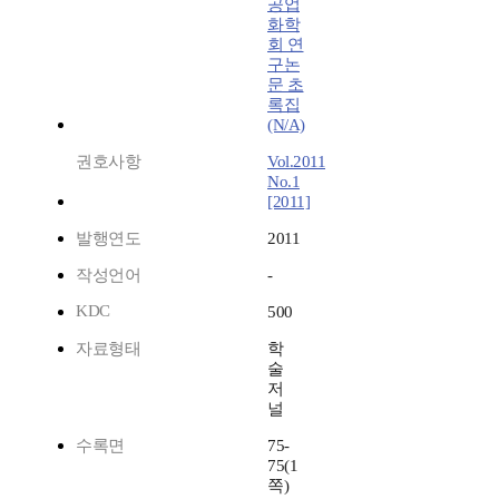
공업
화학
회 연
구논
문 초
록집
(N/A)
권호사항
Vol.2011
No.1
[2011]
발행연도
2011
작성언어
-
KDC
500
자료형태
학
술
저
널
수록면
75-
75(1
쪽)