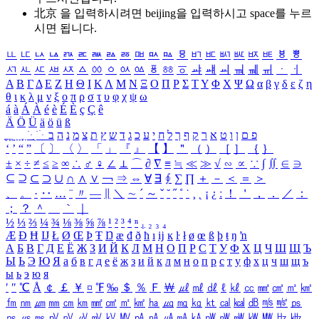
北京 을 입력하시려면
beijing
을 입력하시고 space를 누르
시면 됩니다.
ㅥ
ㅦ
ㅧ
ㅨ
ㅩ
ㅪ
ㅫ
ㅬ
ㅭ
ㅮ
ㅯ
ㅰ
ㅱ
ㅲ
ㅳ
ㅴ
ㅵ
ㅶ
ㅷ
ㅸ
ㅹ
ㅺ
ㅻ
ㅼ
ㅽ
ㅾ
ㅿ
ㆀ
ㆁ
ㆂ
ㆃ
ㆄ
ㆅ
ㆆ
ㆇ
ㆈ
ㆉ
ㆊ
ㆋ
ㆌ
ㆍ
ㆎ
Α
Β
Γ
Δ
Ε
Ζ
Η
Θ
Ι
Κ
Λ
Μ
Ν
Ξ
Ο
Π
Ρ
Σ
Τ
Υ
Φ
Χ
Ψ
Ω
α
β
γ
δ
ε
ζ
η
θ
ι
κ
λ
μ
ν
ξ
ο
π
ρ
σ
τ
υ
φ
χ
ψ
ω
á
à
Á
À
é
è
É
È
ç
Ç
ê
Ä
Ö
Ü
ä
ö
ü
ß
ְ
ֳ
ֲ
ֱ
ָ
ַ
ֵ
ֶ
ִ
ֹ
ּ
ֻ
ׂ
ׁ
ּ
ב
ה
נ
מ
צ
ת
ץ
ש
ד
ג
כ
ע
י
ח
ל
ך
ף
ק
ר
א
ט
ו
ן
ם
פ
‘
’
“
”
〔
〕
〈
〉
「
」
『
』
【
】
＂
（
）
［
］
｛
｝
±
×
÷
≠
≤
≥
∞
∴
♂
♀
∠
⊥
⌒
∂
∇
≡
≒
≪
≫
√
∽
∝
∵
∫
∬
∈
∋
⊆
⊇
⊂
⊃
∪
∩
∧
∨
￢
⇒
⇔
∀
∃
∮
∑
∏
＋
－
＜
＝
＞
、
。
·
‥
…
¨
〃
―
∥
＼
∼
´
～
ˇ
˘
˝
˚
˙
¸
˛
¡
¿
ː
！
＇
，
．
／
：
；
？
＾
＿
｀
｜
½
⅓
⅔
¼
¾
⅛
⅜
⅝
⅞
¹
²
³
⁴
ⁿ
₁
₂
₃
₄
Æ
Ð
Ħ
Ĳ
Ł
Ø
Œ
Þ
Ŧ
Ŋ
æ
đ
ð
ħ
ı
ĳ
ĸ
ŀ
ł
ø
œ
ß
þ
ŧ
ŋ
ŉ
А
Б
В
Г
Д
Е
Ё
Ж
З
И
Й
К
Л
М
Н
О
П
Р
С
Т
У
Ф
Х
Ц
Ч
Ш
Щ
Ъ
Ы
Ь
Э
Ю
Я
а
б
в
г
д
е
ё
ж
з
и
й
к
л
м
н
о
п
р
с
т
у
ф
х
ц
ч
ш
щ
ъ
ы
ь
э
ю
я
′
″
℃
Å
￠
￡
￥
¤
℉
‰
＄
％
Ｆ
￦
㎕
㎖
㎗
ℓ
㎘
㏄
㎣
㎤
㎥
㎦
㎙
㎚
㎛
㎜
㎝
㎞
㎟
㎠
㎡
㎢
㏊
㎍
㎎
㎏
㏏
㎈
㎉
㏈
㎧
㎨
㎰
㎱
㎲
㎳
㎴
㎵
㎶
㎷
㎸
㎹
㎀
㎁
㎂
㎃
㎄
㎺
㎻
㎽
㎾
㎿
㎐
㎑