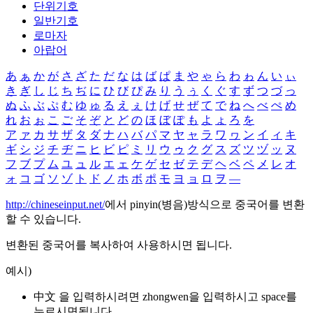
단위기호
일반기호
로마자
아랍어
あ
ぁ
か
が
さ
ざ
た
だ
な
は
ば
ぱ
ま
や
ゃ
ら
わ
ゎ
ん
い
ぃ
き
ぎ
し
じ
ち
ぢ
に
ひ
び
ぴ
み
り
う
ぅ
く
ぐ
す
ず
つ
づ
っ
ぬ
ふ
ぶ
ぷ
む
ゆ
ゅ
る
え
ぇ
け
げ
せ
ぜ
て
で
ね
へ
べ
ぺ
め
れ
お
ぉ
こ
ご
そ
ぞ
と
ど
の
ほ
ぼ
ぽ
も
よ
ょ
ろ
を
ア
ァ
カ
サ
ザ
タ
ダ
ナ
ハ
バ
パ
マ
ヤ
ャ
ラ
ワ
ヮ
ン
イ
ィ
キ
ギ
シ
ジ
チ
ヂ
ニ
ヒ
ビ
ピ
ミ
リ
ウ
ゥ
ク
グ
ス
ズ
ツ
ヅ
ッ
ヌ
フ
ブ
プ
ム
ユ
ュ
ル
エ
ェ
ケ
ゲ
セ
ゼ
テ
デ
ヘ
ベ
ペ
メ
レ
オ
ォ
コ
ゴ
ソ
ゾ
ト
ド
ノ
ホ
ボ
ポ
モ
ヨ
ョ
ロ
ヲ
―
http://chineseinput.net/
에서 pinyin(병음)방식으로 중국어를 변환
할 수 있습니다.
변환된 중국어를 복사하여 사용하시면 됩니다.
예시)
中文 을 입력하시려면
zhongwen
을 입력하시고 space를
누르시면됩니다.