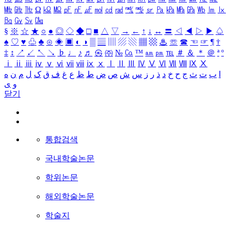
㎒
㎓
㎔
Ω
㏀
㏁
㎊
㎋
㎌
㏖
㏅
㎭
㎮
㎯
㏛
㎩
㎪
㎫
㎬
㏝
㏐
㏓
㏃
㏉
㏜
㏆
§
※
☆
★
○
●
◎
◇
◆
□
■
△
▽
→
←
↑
↓
↔
〓
◁
◀
▷
▶
♤
♠
♡
♥
♧
♣
⊙
◈
▣
◐
◑
▒
▤
▥
▨
▧
▦
▩
♨
☏
☎
☜
☞
¶
†
‡
↕
↗
↙
↖
↘
♭
♩
♪
♬
㉿
㈜
№
㏇
™
㏂
㏘
℡
＃
＆
＊
＠
ª
º
ⅰ
ⅱ
ⅲ
ⅳ
ⅴ
ⅵ
ⅶ
ⅷ
ⅸ
ⅹ
Ⅰ
Ⅱ
Ⅲ
Ⅳ
Ⅴ
Ⅵ
Ⅶ
Ⅷ
Ⅸ
Ⅹ
ا
ب
ت
ث
ج
ح
خ
د
ذ
ر
ز
س
ش
ص
ض
ط
ظ
ع
غ
ف
ق
ک
ل
م
ن
ه
و
ی
닫기
통합검색
국내학술논문
학위논문
해외학술논문
학술지