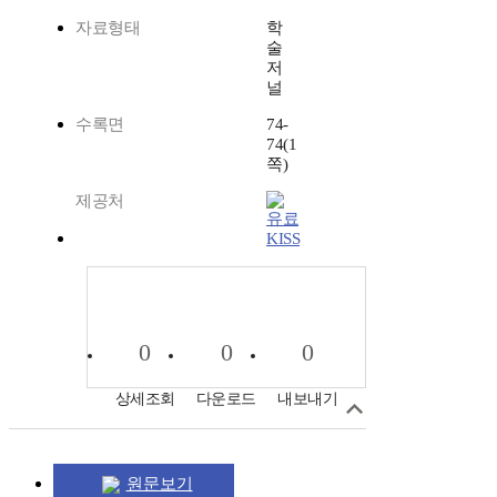
자료형태
학
술
저
널
수록면
74-
74(1
쪽)
제공처
KISS
0
0
0
상세조회
다운로드
내보내기
원문보기