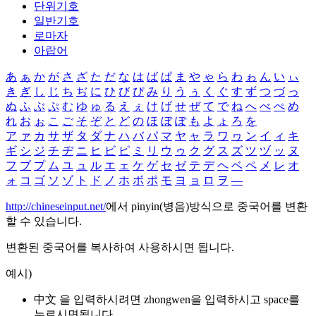
단위기호
일반기호
로마자
아랍어
あ
ぁ
か
が
さ
ざ
た
だ
な
は
ば
ぱ
ま
や
ゃ
ら
わ
ゎ
ん
い
ぃ
き
ぎ
し
じ
ち
ぢ
に
ひ
び
ぴ
み
り
う
ぅ
く
ぐ
す
ず
つ
づ
っ
ぬ
ふ
ぶ
ぷ
む
ゆ
ゅ
る
え
ぇ
け
げ
せ
ぜ
て
で
ね
へ
べ
ぺ
め
れ
お
ぉ
こ
ご
そ
ぞ
と
ど
の
ほ
ぼ
ぽ
も
よ
ょ
ろ
を
ア
ァ
カ
サ
ザ
タ
ダ
ナ
ハ
バ
パ
マ
ヤ
ャ
ラ
ワ
ヮ
ン
イ
ィ
キ
ギ
シ
ジ
チ
ヂ
ニ
ヒ
ビ
ピ
ミ
リ
ウ
ゥ
ク
グ
ス
ズ
ツ
ヅ
ッ
ヌ
フ
ブ
プ
ム
ユ
ュ
ル
エ
ェ
ケ
ゲ
セ
ゼ
テ
デ
ヘ
ベ
ペ
メ
レ
オ
ォ
コ
ゴ
ソ
ゾ
ト
ド
ノ
ホ
ボ
ポ
モ
ヨ
ョ
ロ
ヲ
―
http://chineseinput.net/
에서 pinyin(병음)방식으로 중국어를 변환
할 수 있습니다.
변환된 중국어를 복사하여 사용하시면 됩니다.
예시)
中文 을 입력하시려면
zhongwen
을 입력하시고 space를
누르시면됩니다.