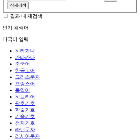
상세검색
결과 내 재검색
인기 검색어
다국어 입력
히라가나
가타카나
중국어
한글고어
그리스문자
프랑스어
독일어
히브리어
괄호기호
학술기호
기술기호
첨자기호
라틴문자
러시아문자