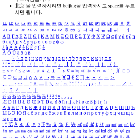
北京 을 입력하시려면
beijing
을 입력하시고 space를 누르
시면 됩니다.
ㅥ
ㅦ
ㅧ
ㅨ
ㅩ
ㅪ
ㅫ
ㅬ
ㅭ
ㅮ
ㅯ
ㅰ
ㅱ
ㅲ
ㅳ
ㅴ
ㅵ
ㅶ
ㅷ
ㅸ
ㅹ
ㅺ
ㅻ
ㅼ
ㅽ
ㅾ
ㅿ
ㆀ
ㆁ
ㆂ
ㆃ
ㆄ
ㆅ
ㆆ
ㆇ
ㆈ
ㆉ
ㆊ
ㆋ
ㆌ
ㆍ
ㆎ
Α
Β
Γ
Δ
Ε
Ζ
Η
Θ
Ι
Κ
Λ
Μ
Ν
Ξ
Ο
Π
Ρ
Σ
Τ
Υ
Φ
Χ
Ψ
Ω
α
β
γ
δ
ε
ζ
η
θ
ι
κ
λ
μ
ν
ξ
ο
π
ρ
σ
τ
υ
φ
χ
ψ
ω
á
à
Á
À
é
è
É
È
ç
Ç
ê
Ä
Ö
Ü
ä
ö
ü
ß
ְ
ֳ
ֲ
ֱ
ָ
ַ
ֵ
ֶ
ִ
ֹ
ּ
ֻ
ׂ
ׁ
ּ
ב
ה
נ
מ
צ
ת
ץ
ש
ד
ג
כ
ע
י
ח
ל
ך
ף
ק
ר
א
ט
ו
ן
ם
פ
‘
’
“
”
〔
〕
〈
〉
「
」
『
』
【
】
＂
（
）
［
］
｛
｝
±
×
÷
≠
≤
≥
∞
∴
♂
♀
∠
⊥
⌒
∂
∇
≡
≒
≪
≫
√
∽
∝
∵
∫
∬
∈
∋
⊆
⊇
⊂
⊃
∪
∩
∧
∨
￢
⇒
⇔
∀
∃
∮
∑
∏
＋
－
＜
＝
＞
、
。
·
‥
…
¨
〃
―
∥
＼
∼
´
～
ˇ
˘
˝
˚
˙
¸
˛
¡
¿
ː
！
＇
，
．
／
：
；
？
＾
＿
｀
｜
½
⅓
⅔
¼
¾
⅛
⅜
⅝
⅞
¹
²
³
⁴
ⁿ
₁
₂
₃
₄
Æ
Ð
Ħ
Ĳ
Ł
Ø
Œ
Þ
Ŧ
Ŋ
æ
đ
ð
ħ
ı
ĳ
ĸ
ŀ
ł
ø
œ
ß
þ
ŧ
ŋ
ŉ
А
Б
В
Г
Д
Е
Ё
Ж
З
И
Й
К
Л
М
Н
О
П
Р
С
Т
У
Ф
Х
Ц
Ч
Ш
Щ
Ъ
Ы
Ь
Э
Ю
Я
а
б
в
г
д
е
ё
ж
з
и
й
к
л
м
н
о
п
р
с
т
у
ф
х
ц
ч
ш
щ
ъ
ы
ь
э
ю
я
′
″
℃
Å
￠
￡
￥
¤
℉
‰
＄
％
Ｆ
￦
㎕
㎖
㎗
ℓ
㎘
㏄
㎣
㎤
㎥
㎦
㎙
㎚
㎛
㎜
㎝
㎞
㎟
㎠
㎡
㎢
㏊
㎍
㎎
㎏
㏏
㎈
㎉
㏈
㎧
㎨
㎰
㎱
㎲
㎳
㎴
㎵
㎶
㎷
㎸
㎹
㎀
㎁
㎂
㎃
㎄
㎺
㎻
㎽
㎾
㎿
㎐
㎑