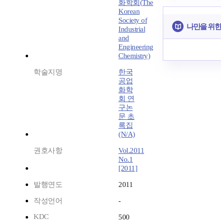
화학회(The
Korean
Society of
나만을 위한
Industrial
and
Engineering
Chemistry)
학술지명
한국
공업
화학
회 연
구논
문 초
록집
(N/A)
권호사항
Vol.2011
No.1
[2011]
발행연도
2011
작성언어
-
KDC
500