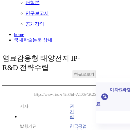
단행본
연구보고서
공개강의
home
국내학술논문 상세
염료감응형 태양전지 IP-
R&D 전략수립
한글로보기
이 자료와 함
https://www.riss.kr/link?id=A106942625
료
저자
권
기
섭
발행기관
한국공업