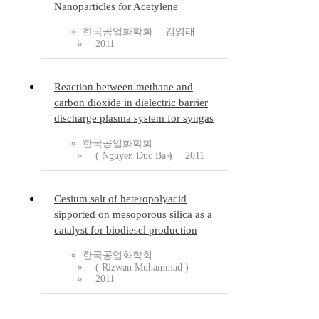
Nanoparticles for Acetylene
한국공업화학회
김영래
2011
Reaction between methane and
carbon dioxide in dielectric barrier
discharge plasma system for syngas
한국공업화학회
( Nguyen Duc Ba )
2011
Cesium salt of heteropolyacid
sipported on mesoporous silica as a
catalyst for biodiesel production
한국공업화학회
( Rizwan Muhammad )
2011