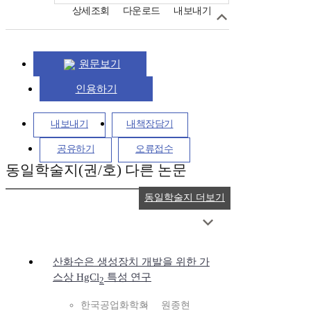
상세조회
다운로드
내보내기
원문보기
인용하기
내보내기
내책장담기
공유하기
오류접수
동일학술지(권/호) 다른 논문
동일학술지 더보기
산화수은 생성장치 개발을 위한 가
스상 HgCl
특성 연구
2
한국공업화학회
원종현