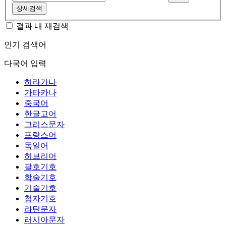
상세검색
결과 내 재검색
인기 검색어
다국어 입력
히라가나
가타카나
중국어
한글고어
그리스문자
프랑스어
독일어
히브리어
괄호기호
학술기호
기술기호
첨자기호
라틴문자
러시아문자