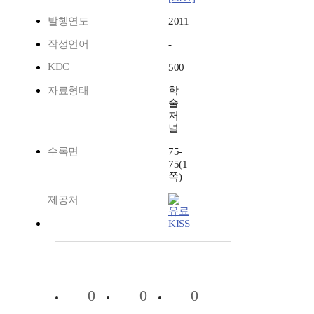
발행연도
2011
작성언어
-
KDC
500
자료형태
학
술
저
널
수록면
75-
75(1
쪽)
제공처
KISS
0
0
0