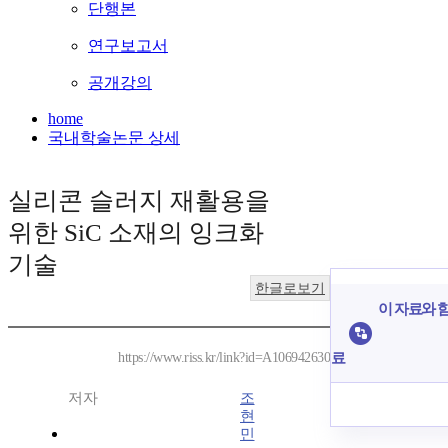
단행본
연구보고서
공개강의
home
국내학술논문 상세
실리콘 슬러지 재활용을
위한 SiC 소재의 잉크화
기술
한글로보기
이 자료와 함
료
https://www.riss.kr/link?id=A106942630
저자
조
현
민