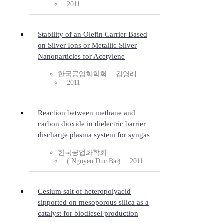
2011
Stability of an Olefin Carrier Based
on Silver Ions or Metallic Silver
Nanoparticles for Acetylene
한국공업화학회
김영래
2011
Reaction between methane and
carbon dioxide in dielectric barrier
discharge plasma system for syngas
한국공업화학회
( Nguyen Duc Ba )
2011
Cesium salt of heteropolyacid
sipported on mesoporous silica as a
catalyst for biodiesel production