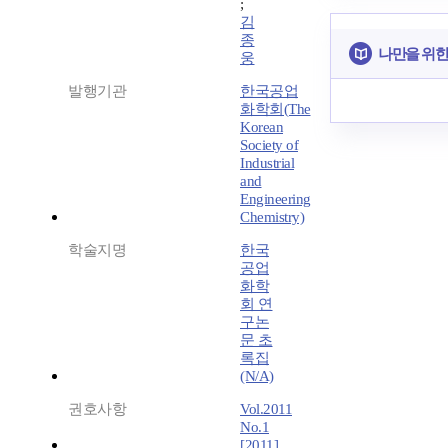
;
김
종
나만을 위한
웅
발행기관
한국공업
화학회(The
Korean
Society of
Industrial
and
Engineering
Chemistry)
학술지명
한국
공업
화학
회 연
구논
문 초
록집
(N/A)
권호사항
Vol.2011
No.1
[2011]