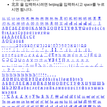
北京 을 입력하시려면
beijing
을 입력하시고 space를 누르
시면 됩니다.
ㅥ
ㅦ
ㅧ
ㅨ
ㅩ
ㅪ
ㅫ
ㅬ
ㅭ
ㅮ
ㅯ
ㅰ
ㅱ
ㅲ
ㅳ
ㅴ
ㅵ
ㅶ
ㅷ
ㅸ
ㅹ
ㅺ
ㅻ
ㅼ
ㅽ
ㅾ
ㅿ
ㆀ
ㆁ
ㆂ
ㆃ
ㆄ
ㆅ
ㆆ
ㆇ
ㆈ
ㆉ
ㆊ
ㆋ
ㆌ
ㆍ
ㆎ
Α
Β
Γ
Δ
Ε
Ζ
Η
Θ
Ι
Κ
Λ
Μ
Ν
Ξ
Ο
Π
Ρ
Σ
Τ
Υ
Φ
Χ
Ψ
Ω
α
β
γ
δ
ε
ζ
η
θ
ι
κ
λ
μ
ν
ξ
ο
π
ρ
σ
τ
υ
φ
χ
ψ
ω
á
à
Á
À
é
è
É
È
ç
Ç
ê
Ä
Ö
Ü
ä
ö
ü
ß
ְ
ֳ
ֲ
ֱ
ָ
ַ
ֵ
ֶ
ִ
ֹ
ּ
ֻ
ׂ
ׁ
ּ
ב
ה
נ
מ
צ
ת
ץ
ש
ד
ג
כ
ע
י
ח
ל
ך
ף
ק
ר
א
ט
ו
ן
ם
פ
‘
’
“
”
〔
〕
〈
〉
「
」
『
』
【
】
＂
（
）
［
］
｛
｝
±
×
÷
≠
≤
≥
∞
∴
♂
♀
∠
⊥
⌒
∂
∇
≡
≒
≪
≫
√
∽
∝
∵
∫
∬
∈
∋
⊆
⊇
⊂
⊃
∪
∩
∧
∨
￢
⇒
⇔
∀
∃
∮
∑
∏
＋
－
＜
＝
＞
、
。
·
‥
…
¨
〃
―
∥
＼
∼
´
～
ˇ
˘
˝
˚
˙
¸
˛
¡
¿
ː
！
＇
，
．
／
：
；
？
＾
＿
｀
｜
½
⅓
⅔
¼
¾
⅛
⅜
⅝
⅞
¹
²
³
⁴
ⁿ
₁
₂
₃
₄
Æ
Ð
Ħ
Ĳ
Ł
Ø
Œ
Þ
Ŧ
Ŋ
æ
đ
ð
ħ
ı
ĳ
ĸ
ŀ
ł
ø
œ
ß
þ
ŧ
ŋ
ŉ
А
Б
В
Г
Д
Е
Ё
Ж
З
И
Й
К
Л
М
Н
О
П
Р
С
Т
У
Ф
Х
Ц
Ч
Ш
Щ
Ъ
Ы
Ь
Э
Ю
Я
а
б
в
г
д
е
ё
ж
з
и
й
к
л
м
н
о
п
р
с
т
у
ф
х
ц
ч
ш
щ
ъ
ы
ь
э
ю
я
′
″
℃
Å
￠
￡
￥
¤
℉
‰
＄
％
Ｆ
￦
㎕
㎖
㎗
ℓ
㎘
㏄
㎣
㎤
㎥
㎦
㎙
㎚
㎛
㎜
㎝
㎞
㎟
㎠
㎡
㎢
㏊
㎍
㎎
㎏
㏏
㎈
㎉
㏈
㎧
㎨
㎰
㎱
㎲
㎳
㎴
㎵
㎶
㎷
㎸
㎹
㎀
㎁
㎂
㎃
㎄
㎺
㎻
㎽
㎾
㎿
㎐
㎑