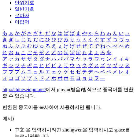
단위기호
일반기호
로마자
아랍어
あ
ぁ
か
が
さ
ざ
た
だ
な
は
ば
ぱ
ま
や
ゃ
ら
わ
ゎ
ん
い
ぃ
き
ぎ
し
じ
ち
ぢ
に
ひ
び
ぴ
み
り
う
ぅ
く
ぐ
す
ず
つ
づ
っ
ぬ
ふ
ぶ
ぷ
む
ゆ
ゅ
る
え
ぇ
け
げ
せ
ぜ
て
で
ね
へ
べ
ぺ
め
れ
お
ぉ
こ
ご
そ
ぞ
と
ど
の
ほ
ぼ
ぽ
も
よ
ょ
ろ
を
ア
ァ
カ
サ
ザ
タ
ダ
ナ
ハ
バ
パ
マ
ヤ
ャ
ラ
ワ
ヮ
ン
イ
ィ
キ
ギ
シ
ジ
チ
ヂ
ニ
ヒ
ビ
ピ
ミ
リ
ウ
ゥ
ク
グ
ス
ズ
ツ
ヅ
ッ
ヌ
フ
ブ
プ
ム
ユ
ュ
ル
エ
ェ
ケ
ゲ
セ
ゼ
テ
デ
ヘ
ベ
ペ
メ
レ
オ
ォ
コ
ゴ
ソ
ゾ
ト
ド
ノ
ホ
ボ
ポ
モ
ヨ
ョ
ロ
ヲ
―
http://chineseinput.net/
에서 pinyin(병음)방식으로 중국어를 변환
할 수 있습니다.
변환된 중국어를 복사하여 사용하시면 됩니다.
예시)
中文 을 입력하시려면
zhongwen
을 입력하시고 space를
누르시면됩니다.