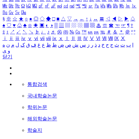
㎒
㎓
㎔
Ω
㏀
㏁
㎊
㎋
㎌
㏖
㏅
㎭
㎮
㎯
㏛
㎩
㎪
㎫
㎬
㏝
㏐
㏓
㏃
㏉
㏜
㏆
§
※
☆
★
○
●
◎
◇
◆
□
■
△
▽
→
←
↑
↓
↔
〓
◁
◀
▷
▶
♤
♠
♡
♥
♧
♣
⊙
◈
▣
◐
◑
▒
▤
▥
▨
▧
▦
▩
♨
☏
☎
☜
☞
¶
†
‡
↕
↗
↙
↖
↘
♭
♩
♪
♬
㉿
㈜
№
㏇
™
㏂
㏘
℡
＃
＆
＊
＠
ª
º
ⅰ
ⅱ
ⅲ
ⅳ
ⅴ
ⅵ
ⅶ
ⅷ
ⅸ
ⅹ
Ⅰ
Ⅱ
Ⅲ
Ⅳ
Ⅴ
Ⅵ
Ⅶ
Ⅷ
Ⅸ
Ⅹ
ا
ب
ت
ث
ج
ح
خ
د
ذ
ر
ز
س
ش
ص
ض
ط
ظ
ع
غ
ف
ق
ک
ل
م
ن
ه
و
ی
닫기
통합검색
국내학술논문
학위논문
해외학술논문
학술지