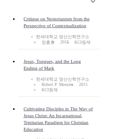
Critique on Nestorianism from the
Perspective of Contextualization
한세대학교 영산신학연구소
2015
정흥호
KCI등재
Jesus, Tongues, and the Long
Ending of Mark
한세대학교 영산신학연구소
Robert P. Menzies
2015
KCI등재
Cultivating Disciples in The Way of
Jesus Christ: An Incarnational,
Trinitarian Paradigm for Christian
Education