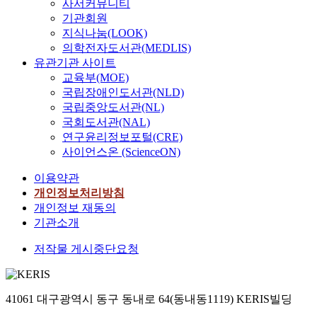
사서커뮤니티
기관회원
지식나눔(LOOK)
의학전자도서관(MEDLIS)
유관기관 사이트
교육부(MOE)
국립장애인도서관(NLD)
국립중앙도서관(NL)
국회도서관(NAL)
연구윤리정보포털(CRE)
사이언스온 (ScienceON)
이용약관
개인정보처리방침
개인정보 재동의
기관소개
저작물 게시중단요청
41061 대구광역시 동구 동내로 64(동내동1119) KERIS빌딩