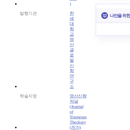
)
발행기관
한
나만을 위한
세
대
학
교
영
산
글
로
벌
신
학
연
구
소
학술지명
영산신학
저널
(Journal
of
Youngsan
Theology
(JYT))