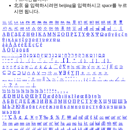
北京 을 입력하시려면
beijing
을 입력하시고 space를 누르
시면 됩니다.
ㅥ
ㅦ
ㅧ
ㅨ
ㅩ
ㅪ
ㅫ
ㅬ
ㅭ
ㅮ
ㅯ
ㅰ
ㅱ
ㅲ
ㅳ
ㅴ
ㅵ
ㅶ
ㅷ
ㅸ
ㅹ
ㅺ
ㅻ
ㅼ
ㅽ
ㅾ
ㅿ
ㆀ
ㆁ
ㆂ
ㆃ
ㆄ
ㆅ
ㆆ
ㆇ
ㆈ
ㆉ
ㆊ
ㆋ
ㆌ
ㆍ
ㆎ
Α
Β
Γ
Δ
Ε
Ζ
Η
Θ
Ι
Κ
Λ
Μ
Ν
Ξ
Ο
Π
Ρ
Σ
Τ
Υ
Φ
Χ
Ψ
Ω
α
β
γ
δ
ε
ζ
η
θ
ι
κ
λ
μ
ν
ξ
ο
π
ρ
σ
τ
υ
φ
χ
ψ
ω
á
à
Á
À
é
è
É
È
ç
Ç
ê
Ä
Ö
Ü
ä
ö
ü
ß
ְ
ֳ
ֲ
ֱ
ָ
ַ
ֵ
ֶ
ִ
ֹ
ּ
ֻ
ׂ
ׁ
ּ
ב
ה
נ
מ
צ
ת
ץ
ש
ד
ג
כ
ע
י
ח
ל
ך
ף
ק
ר
א
ט
ו
ן
ם
פ
‘
’
“
”
〔
〕
〈
〉
「
」
『
』
【
】
＂
（
）
［
］
｛
｝
±
×
÷
≠
≤
≥
∞
∴
♂
♀
∠
⊥
⌒
∂
∇
≡
≒
≪
≫
√
∽
∝
∵
∫
∬
∈
∋
⊆
⊇
⊂
⊃
∪
∩
∧
∨
￢
⇒
⇔
∀
∃
∮
∑
∏
＋
－
＜
＝
＞
、
。
·
‥
…
¨
〃
―
∥
＼
∼
´
～
ˇ
˘
˝
˚
˙
¸
˛
¡
¿
ː
！
＇
，
．
／
：
；
？
＾
＿
｀
｜
½
⅓
⅔
¼
¾
⅛
⅜
⅝
⅞
¹
²
³
⁴
ⁿ
₁
₂
₃
₄
Æ
Ð
Ħ
Ĳ
Ł
Ø
Œ
Þ
Ŧ
Ŋ
æ
đ
ð
ħ
ı
ĳ
ĸ
ŀ
ł
ø
œ
ß
þ
ŧ
ŋ
ŉ
А
Б
В
Г
Д
Е
Ё
Ж
З
И
Й
К
Л
М
Н
О
П
Р
С
Т
У
Ф
Х
Ц
Ч
Ш
Щ
Ъ
Ы
Ь
Э
Ю
Я
а
б
в
г
д
е
ё
ж
з
и
й
к
л
м
н
о
п
р
с
т
у
ф
х
ц
ч
ш
щ
ъ
ы
ь
э
ю
я
′
″
℃
Å
￠
￡
￥
¤
℉
‰
＄
％
Ｆ
￦
㎕
㎖
㎗
ℓ
㎘
㏄
㎣
㎤
㎥
㎦
㎙
㎚
㎛
㎜
㎝
㎞
㎟
㎠
㎡
㎢
㏊
㎍
㎎
㎏
㏏
㎈
㎉
㏈
㎧
㎨
㎰
㎱
㎲
㎳
㎴
㎵
㎶
㎷
㎸
㎹
㎀
㎁
㎂
㎃
㎄
㎺
㎻
㎽
㎾
㎿
㎐
㎑