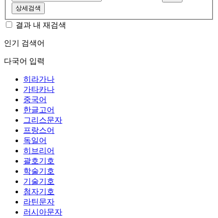
상세검색
결과 내 재검색
인기 검색어
다국어 입력
히라가나
가타카나
중국어
한글고어
그리스문자
프랑스어
독일어
히브리어
괄호기호
학술기호
기술기호
첨자기호
라틴문자
러시아문자