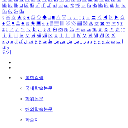
㎒
㎓
㎔
Ω
㏀
㏁
㎊
㎋
㎌
㏖
㏅
㎭
㎮
㎯
㏛
㎩
㎪
㎫
㎬
㏝
㏐
㏓
㏃
㏉
㏜
㏆
§
※
☆
★
○
●
◎
◇
◆
□
■
△
▽
→
←
↑
↓
↔
〓
◁
◀
▷
▶
♤
♠
♡
♥
♧
♣
⊙
◈
▣
◐
◑
▒
▤
▥
▨
▧
▦
▩
♨
☏
☎
☜
☞
¶
†
‡
↕
↗
↙
↖
↘
♭
♩
♪
♬
㉿
㈜
№
㏇
™
㏂
㏘
℡
＃
＆
＊
＠
ª
º
ⅰ
ⅱ
ⅲ
ⅳ
ⅴ
ⅵ
ⅶ
ⅷ
ⅸ
ⅹ
Ⅰ
Ⅱ
Ⅲ
Ⅳ
Ⅴ
Ⅵ
Ⅶ
Ⅷ
Ⅸ
Ⅹ
ا
ب
ت
ث
ج
ح
خ
د
ذ
ر
ز
س
ش
ص
ض
ط
ظ
ع
غ
ف
ق
ک
ل
م
ن
ه
و
ی
닫기
통합검색
국내학술논문
학위논문
해외학술논문
학술지