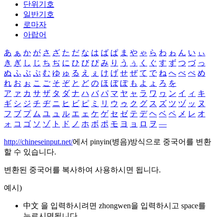
단위기호
일반기호
로마자
아랍어
あ
ぁ
か
が
さ
ざ
た
だ
な
は
ば
ぱ
ま
や
ゃ
ら
わ
ゎ
ん
い
ぃ
き
ぎ
し
じ
ち
ぢ
に
ひ
び
ぴ
み
り
う
ぅ
く
ぐ
す
ず
つ
づ
っ
ぬ
ふ
ぶ
ぷ
む
ゆ
ゅ
る
え
ぇ
け
げ
せ
ぜ
て
で
ね
へ
べ
ぺ
め
れ
お
ぉ
こ
ご
そ
ぞ
と
ど
の
ほ
ぼ
ぽ
も
よ
ょ
ろ
を
ア
ァ
カ
サ
ザ
タ
ダ
ナ
ハ
バ
パ
マ
ヤ
ャ
ラ
ワ
ヮ
ン
イ
ィ
キ
ギ
シ
ジ
チ
ヂ
ニ
ヒ
ビ
ピ
ミ
リ
ウ
ゥ
ク
グ
ス
ズ
ツ
ヅ
ッ
ヌ
フ
ブ
プ
ム
ユ
ュ
ル
エ
ェ
ケ
ゲ
セ
ゼ
テ
デ
ヘ
ベ
ペ
メ
レ
オ
ォ
コ
ゴ
ソ
ゾ
ト
ド
ノ
ホ
ボ
ポ
モ
ヨ
ョ
ロ
ヲ
―
http://chineseinput.net/
에서 pinyin(병음)방식으로 중국어를 변환
할 수 있습니다.
변환된 중국어를 복사하여 사용하시면 됩니다.
예시)
中文 을 입력하시려면
zhongwen
을 입력하시고 space를
누르시면됩니다.