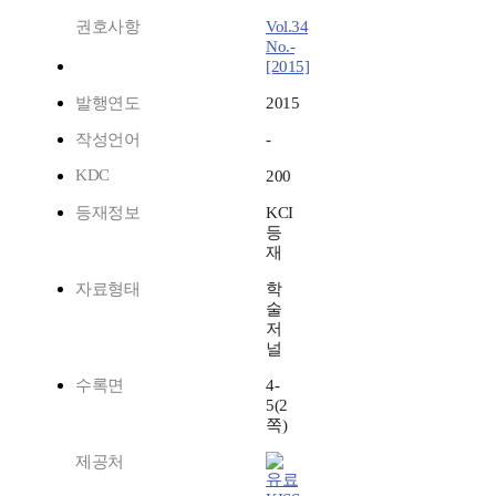
권호사항
Vol.34
No.-
[2015]
발행연도
2015
작성언어
-
KDC
200
등재정보
KCI
등
재
자료형태
학
술
저
널
수록면
4-
5(2
쪽)
제공처