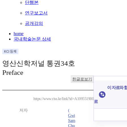
단행본
연구보고서
공개강의
home
국내학술논문 상세
영산신학저널 통권34호
Preface
한글로보기
이 자료와 함
https://www.riss.kr/link?id=A109551900
료
저자
(
Gwi
Sam
Cho