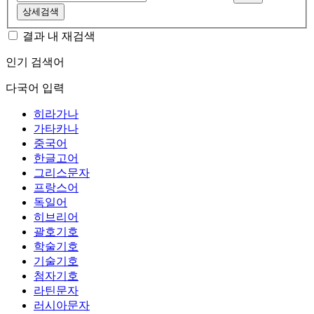
상세검색
결과 내 재검색
인기 검색어
다국어 입력
히라가나
가타카나
중국어
한글고어
그리스문자
프랑스어
독일어
히브리어
괄호기호
학술기호
기술기호
첨자기호
라틴문자
러시아문자