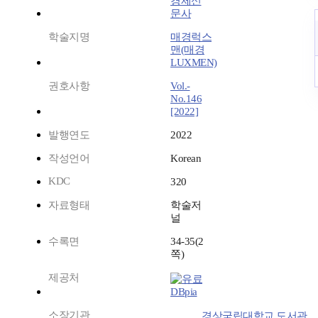
경제신
문사
학술지명
매경럭스
맨(매경
LUXMEN)
권호사항
Vol.-
No.146
[2022]
발행연도
2022
작성언어
Korean
KDC
320
자료형태
학술저
널
수록면
34-35(2
쪽)
제공처
DBpia
소장기관
경상국립대학교 도서관