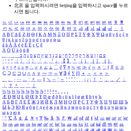
北京 을 입력하시려면
beijing
을 입력하시고 space를 누르
시면 됩니다.
ㅥ
ㅦ
ㅧ
ㅨ
ㅩ
ㅪ
ㅫ
ㅬ
ㅭ
ㅮ
ㅯ
ㅰ
ㅱ
ㅲ
ㅳ
ㅴ
ㅵ
ㅶ
ㅷ
ㅸ
ㅹ
ㅺ
ㅻ
ㅼ
ㅽ
ㅾ
ㅿ
ㆀ
ㆁ
ㆂ
ㆃ
ㆄ
ㆅ
ㆆ
ㆇ
ㆈ
ㆉ
ㆊ
ㆋ
ㆌ
ㆍ
ㆎ
Α
Β
Γ
Δ
Ε
Ζ
Η
Θ
Ι
Κ
Λ
Μ
Ν
Ξ
Ο
Π
Ρ
Σ
Τ
Υ
Φ
Χ
Ψ
Ω
α
β
γ
δ
ε
ζ
η
θ
ι
κ
λ
μ
ν
ξ
ο
π
ρ
σ
τ
υ
φ
χ
ψ
ω
á
à
Á
À
é
è
É
È
ç
Ç
ê
Ä
Ö
Ü
ä
ö
ü
ß
ְ
ֳ
ֲ
ֱ
ָ
ַ
ֵ
ֶ
ִ
ֹ
ּ
ֻ
ׂ
ׁ
ּ
ב
ה
נ
מ
צ
ת
ץ
ש
ד
ג
כ
ע
י
ח
ל
ך
ף
ק
ר
א
ט
ו
ן
ם
פ
‘
’
“
”
〔
〕
〈
〉
「
」
『
』
【
】
＂
（
）
［
］
｛
｝
±
×
÷
≠
≤
≥
∞
∴
♂
♀
∠
⊥
⌒
∂
∇
≡
≒
≪
≫
√
∽
∝
∵
∫
∬
∈
∋
⊆
⊇
⊂
⊃
∪
∩
∧
∨
￢
⇒
⇔
∀
∃
∮
∑
∏
＋
－
＜
＝
＞
、
。
·
‥
…
¨
〃
―
∥
＼
∼
´
～
ˇ
˘
˝
˚
˙
¸
˛
¡
¿
ː
！
＇
，
．
／
：
；
？
＾
＿
｀
｜
½
⅓
⅔
¼
¾
⅛
⅜
⅝
⅞
¹
²
³
⁴
ⁿ
₁
₂
₃
₄
Æ
Ð
Ħ
Ĳ
Ł
Ø
Œ
Þ
Ŧ
Ŋ
æ
đ
ð
ħ
ı
ĳ
ĸ
ŀ
ł
ø
œ
ß
þ
ŧ
ŋ
ŉ
А
Б
В
Г
Д
Е
Ё
Ж
З
И
Й
К
Л
М
Н
О
П
Р
С
Т
У
Ф
Х
Ц
Ч
Ш
Щ
Ъ
Ы
Ь
Э
Ю
Я
а
б
в
г
д
е
ё
ж
з
и
й
к
л
м
н
о
п
р
с
т
у
ф
х
ц
ч
ш
щ
ъ
ы
ь
э
ю
я
′
″
℃
Å
￠
￡
￥
¤
℉
‰
＄
％
Ｆ
￦
㎕
㎖
㎗
ℓ
㎘
㏄
㎣
㎤
㎥
㎦
㎙
㎚
㎛
㎜
㎝
㎞
㎟
㎠
㎡
㎢
㏊
㎍
㎎
㎏
㏏
㎈
㎉
㏈
㎧
㎨
㎰
㎱
㎲
㎳
㎴
㎵
㎶
㎷
㎸
㎹
㎀
㎁
㎂
㎃
㎄
㎺
㎻
㎽
㎾
㎿
㎐
㎑