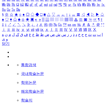
㎒
㎓
㎔
Ω
㏀
㏁
㎊
㎋
㎌
㏖
㏅
㎭
㎮
㎯
㏛
㎩
㎪
㎫
㎬
㏝
㏐
㏓
㏃
㏉
㏜
㏆
§
※
☆
★
○
●
◎
◇
◆
□
■
△
▽
→
←
↑
↓
↔
〓
◁
◀
▷
▶
♤
♠
♡
♥
♧
♣
⊙
◈
▣
◐
◑
▒
▤
▥
▨
▧
▦
▩
♨
☏
☎
☜
☞
¶
†
‡
↕
↗
↙
↖
↘
♭
♩
♪
♬
㉿
㈜
№
㏇
™
㏂
㏘
℡
＃
＆
＊
＠
ª
º
ⅰ
ⅱ
ⅲ
ⅳ
ⅴ
ⅵ
ⅶ
ⅷ
ⅸ
ⅹ
Ⅰ
Ⅱ
Ⅲ
Ⅳ
Ⅴ
Ⅵ
Ⅶ
Ⅷ
Ⅸ
Ⅹ
ا
ب
ت
ث
ج
ح
خ
د
ذ
ر
ز
س
ش
ص
ض
ط
ظ
ع
غ
ف
ق
ک
ل
م
ن
ه
و
ی
닫기
통합검색
국내학술논문
학위논문
해외학술논문
학술지