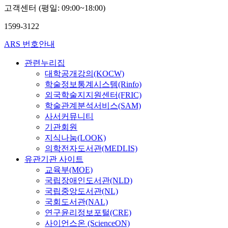
고객센터 (평일: 09:00~18:00)
1599-3122
ARS 번호안내
관련누리집
대학공개강의(KOCW)
학술정보통계시스템(Rinfo)
외국학술지지원센터(FRIC)
학술관계분석서비스(SAM)
사서커뮤니티
기관회원
지식나눔(LOOK)
의학전자도서관(MEDLIS)
유관기관 사이트
교육부(MOE)
국립장애인도서관(NLD)
국립중앙도서관(NL)
국회도서관(NAL)
연구윤리정보포털(CRE)
사이언스온 (ScienceON)