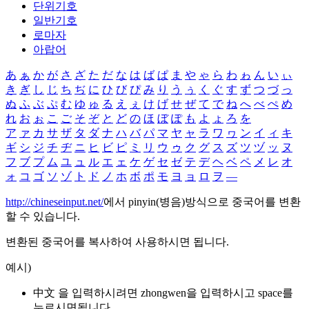
단위기호
일반기호
로마자
아랍어
あ
ぁ
か
が
さ
ざ
た
だ
な
は
ば
ぱ
ま
や
ゃ
ら
わ
ゎ
ん
い
ぃ
き
ぎ
し
じ
ち
ぢ
に
ひ
び
ぴ
み
り
う
ぅ
く
ぐ
す
ず
つ
づ
っ
ぬ
ふ
ぶ
ぷ
む
ゆ
ゅ
る
え
ぇ
け
げ
せ
ぜ
て
で
ね
へ
べ
ぺ
め
れ
お
ぉ
こ
ご
そ
ぞ
と
ど
の
ほ
ぼ
ぽ
も
よ
ょ
ろ
を
ア
ァ
カ
サ
ザ
タ
ダ
ナ
ハ
バ
パ
マ
ヤ
ャ
ラ
ワ
ヮ
ン
イ
ィ
キ
ギ
シ
ジ
チ
ヂ
ニ
ヒ
ビ
ピ
ミ
リ
ウ
ゥ
ク
グ
ス
ズ
ツ
ヅ
ッ
ヌ
フ
ブ
プ
ム
ユ
ュ
ル
エ
ェ
ケ
ゲ
セ
ゼ
テ
デ
ヘ
ベ
ペ
メ
レ
オ
ォ
コ
ゴ
ソ
ゾ
ト
ド
ノ
ホ
ボ
ポ
モ
ヨ
ョ
ロ
ヲ
―
http://chineseinput.net/
에서 pinyin(병음)방식으로 중국어를 변환
할 수 있습니다.
변환된 중국어를 복사하여 사용하시면 됩니다.
예시)
中文 을 입력하시려면
zhongwen
을 입력하시고 space를
누르시면됩니다.