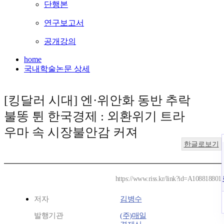
단행본
연구보고서
공개강의
home
국내학술논문 상세
[킹달러 시대] 엔·위안화 동반 추락
불똥 튄 한국경제 : 외환위기 트라
우마 속 시장불안감 커져
한글로보기
https://www.riss.kr/link?id=A108818801
저자
김병수
발행기관
(주)매일