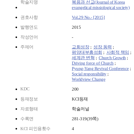
학술지명
복음과 선교(Journal of Korea
evangelical missiological society)
권호사항
Vol.29 No.- [2015]
발행연도
2015
작성언어
-
주제어
교회성장
;
성장 동력
;
평양대부흥성회
;
사회적 책임
;
세계관 변혁
;
Church Growth
;
Driving force of Church
;
Pyung-Yang Revival Conference
;
Social responsibility
;
Worldview Change
KDC
200
등재정보
KCI등재
자료형태
학술저널
수록면
281-319(39쪽)
KCI 피인용횟수
4