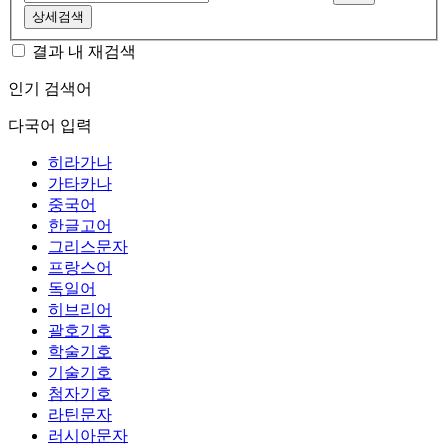
상세검색
결과 내 재검색
인기 검색어
다국어 입력
히라가나
가타카나
중국어
한글고어
그리스문자
프랑스어
독일어
히브리어
괄호기호
학술기호
기술기호
첨자기호
라틴문자
러시아문자