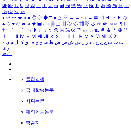
㎒
㎓
㎔
Ω
㏀
㏁
㎊
㎋
㎌
㏖
㏅
㎭
㎮
㎯
㏛
㎩
㎪
㎫
㎬
㏝
㏐
㏓
㏃
㏉
㏜
㏆
§
※
☆
★
○
●
◎
◇
◆
□
■
△
▽
→
←
↑
↓
↔
〓
◁
◀
▷
▶
♤
♠
♡
♥
♧
♣
⊙
◈
▣
◐
◑
▒
▤
▥
▨
▧
▦
▩
♨
☏
☎
☜
☞
¶
†
‡
↕
↗
↙
↖
↘
♭
♩
♪
♬
㉿
㈜
№
㏇
™
㏂
㏘
℡
＃
＆
＊
＠
ª
º
ⅰ
ⅱ
ⅲ
ⅳ
ⅴ
ⅵ
ⅶ
ⅷ
ⅸ
ⅹ
Ⅰ
Ⅱ
Ⅲ
Ⅳ
Ⅴ
Ⅵ
Ⅶ
Ⅷ
Ⅸ
Ⅹ
ا
ب
ت
ث
ج
ح
خ
د
ذ
ر
ز
س
ش
ص
ض
ط
ظ
ع
غ
ف
ق
ک
ل
م
ن
ه
و
ی
닫기
통합검색
국내학술논문
학위논문
해외학술논문
학술지