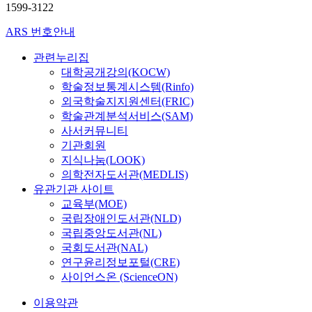
1599-3122
ARS 번호안내
관련누리집
대학공개강의(KOCW)
학술정보통계시스템(Rinfo)
외국학술지지원센터(FRIC)
학술관계분석서비스(SAM)
사서커뮤니티
기관회원
지식나눔(LOOK)
의학전자도서관(MEDLIS)
유관기관 사이트
교육부(MOE)
국립장애인도서관(NLD)
국립중앙도서관(NL)
국회도서관(NAL)
연구윤리정보포털(CRE)
사이언스온 (ScienceON)
이용약관