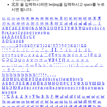
北京 을 입력하시려면
beijing
을 입력하시고 space를 누르
시면 됩니다.
ㅥ
ㅦ
ㅧ
ㅨ
ㅩ
ㅪ
ㅫ
ㅬ
ㅭ
ㅮ
ㅯ
ㅰ
ㅱ
ㅲ
ㅳ
ㅴ
ㅵ
ㅶ
ㅷ
ㅸ
ㅹ
ㅺ
ㅻ
ㅼ
ㅽ
ㅾ
ㅿ
ㆀ
ㆁ
ㆂ
ㆃ
ㆄ
ㆅ
ㆆ
ㆇ
ㆈ
ㆉ
ㆊ
ㆋ
ㆌ
ㆍ
ㆎ
Α
Β
Γ
Δ
Ε
Ζ
Η
Θ
Ι
Κ
Λ
Μ
Ν
Ξ
Ο
Π
Ρ
Σ
Τ
Υ
Φ
Χ
Ψ
Ω
α
β
γ
δ
ε
ζ
η
θ
ι
κ
λ
μ
ν
ξ
ο
π
ρ
σ
τ
υ
φ
χ
ψ
ω
á
à
Á
À
é
è
É
È
ç
Ç
ê
Ä
Ö
Ü
ä
ö
ü
ß
ְ
ֳ
ֲ
ֱ
ָ
ַ
ֵ
ֶ
ִ
ֹ
ּ
ֻ
ׂ
ׁ
ּ
ב
ה
נ
מ
צ
ת
ץ
ש
ד
ג
כ
ע
י
ח
ל
ך
ף
ק
ר
א
ט
ו
ן
ם
פ
‘
’
“
”
〔
〕
〈
〉
「
」
『
』
【
】
＂
（
）
［
］
｛
｝
±
×
÷
≠
≤
≥
∞
∴
♂
♀
∠
⊥
⌒
∂
∇
≡
≒
≪
≫
√
∽
∝
∵
∫
∬
∈
∋
⊆
⊇
⊂
⊃
∪
∩
∧
∨
￢
⇒
⇔
∀
∃
∮
∑
∏
＋
－
＜
＝
＞
、
。
·
‥
…
¨
〃
―
∥
＼
∼
´
～
ˇ
˘
˝
˚
˙
¸
˛
¡
¿
ː
！
＇
，
．
／
：
；
？
＾
＿
｀
｜
½
⅓
⅔
¼
¾
⅛
⅜
⅝
⅞
¹
²
³
⁴
ⁿ
₁
₂
₃
₄
Æ
Ð
Ħ
Ĳ
Ł
Ø
Œ
Þ
Ŧ
Ŋ
æ
đ
ð
ħ
ı
ĳ
ĸ
ŀ
ł
ø
œ
ß
þ
ŧ
ŋ
ŉ
А
Б
В
Г
Д
Е
Ё
Ж
З
И
Й
К
Л
М
Н
О
П
Р
С
Т
У
Ф
Х
Ц
Ч
Ш
Щ
Ъ
Ы
Ь
Э
Ю
Я
а
б
в
г
д
е
ё
ж
з
и
й
к
л
м
н
о
п
р
с
т
у
ф
х
ц
ч
ш
щ
ъ
ы
ь
э
ю
я
′
″
℃
Å
￠
￡
￥
¤
℉
‰
＄
％
Ｆ
￦
㎕
㎖
㎗
ℓ
㎘
㏄
㎣
㎤
㎥
㎦
㎙
㎚
㎛
㎜
㎝
㎞
㎟
㎠
㎡
㎢
㏊
㎍
㎎
㎏
㏏
㎈
㎉
㏈
㎧
㎨
㎰
㎱
㎲
㎳
㎴
㎵
㎶
㎷
㎸
㎹
㎀
㎁
㎂
㎃
㎄
㎺
㎻
㎽
㎾
㎿
㎐
㎑