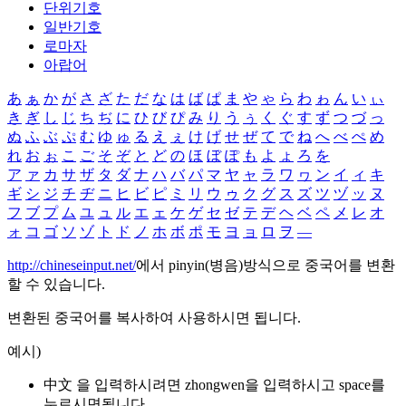
단위기호
일반기호
로마자
아랍어
あ
ぁ
か
が
さ
ざ
た
だ
な
は
ば
ぱ
ま
や
ゃ
ら
わ
ゎ
ん
い
ぃ
き
ぎ
し
じ
ち
ぢ
に
ひ
び
ぴ
み
り
う
ぅ
く
ぐ
す
ず
つ
づ
っ
ぬ
ふ
ぶ
ぷ
む
ゆ
ゅ
る
え
ぇ
け
げ
せ
ぜ
て
で
ね
へ
べ
ぺ
め
れ
お
ぉ
こ
ご
そ
ぞ
と
ど
の
ほ
ぼ
ぽ
も
よ
ょ
ろ
を
ア
ァ
カ
サ
ザ
タ
ダ
ナ
ハ
バ
パ
マ
ヤ
ャ
ラ
ワ
ヮ
ン
イ
ィ
キ
ギ
シ
ジ
チ
ヂ
ニ
ヒ
ビ
ピ
ミ
リ
ウ
ゥ
ク
グ
ス
ズ
ツ
ヅ
ッ
ヌ
フ
ブ
プ
ム
ユ
ュ
ル
エ
ェ
ケ
ゲ
セ
ゼ
テ
デ
ヘ
ベ
ペ
メ
レ
オ
ォ
コ
ゴ
ソ
ゾ
ト
ド
ノ
ホ
ボ
ポ
モ
ヨ
ョ
ロ
ヲ
―
http://chineseinput.net/
에서 pinyin(병음)방식으로 중국어를 변환
할 수 있습니다.
변환된 중국어를 복사하여 사용하시면 됩니다.
예시)
中文 을 입력하시려면
zhongwen
을 입력하시고 space를
누르시면됩니다.