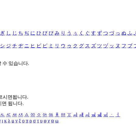
ぎ
し
じ
ち
ぢ
に
ひ
び
ぴ
み
り
う
ぅ
く
ぐ
す
ず
つ
づ
っ
ぬ
ふ
シ
ジ
チ
ヂ
ニ
ヒ
ビ
ピ
ミ
リ
ウ
ゥ
ク
グ
ス
ズ
ツ
ヅ
ッ
ヌ
フ
ブ
할 수 있습니다.
누르시면됩니다.
시면 됩니다.
ㅻ
ㅼ
ㅽ
ㅾ
ㅿ
ㆀ
ㆁ
ㆂ
ㆃ
ㆄ
ㆅ
ㆆ
ㆇ
ㆈ
ㆉ
ㆊ
ㆋ
ㆌ
ㆍ
ㆎ
θ
ι
κ
λ
μ
ν
ξ
ο
π
ρ
σ
τ
υ
φ
χ
ψ
ω