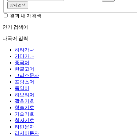
상세검색
결과 내 재검색
인기 검색어
다국어 입력
히라가나
가타카나
중국어
한글고어
그리스문자
프랑스어
독일어
히브리어
괄호기호
학술기호
기술기호
첨자기호
라틴문자
러시아문자