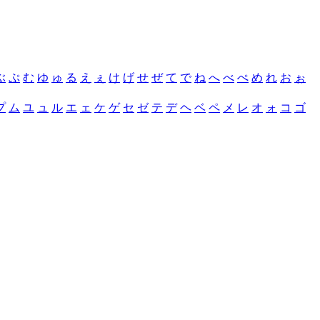
ぶ
ぷ
む
ゆ
ゅ
る
え
ぇ
け
げ
せ
ぜ
て
で
ね
へ
べ
ぺ
め
れ
お
ぉ
プ
ム
ユ
ュ
ル
エ
ェ
ケ
ゲ
セ
ゼ
テ
デ
ヘ
ベ
ペ
メ
レ
オ
ォ
コ
ゴ