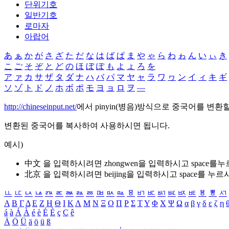
단위기호
일반기호
로마자
아랍어
あ
ぁ
か
が
さ
ざ
た
だ
な
は
ば
ぱ
ま
や
ゃ
ら
わ
ゎ
ん
い
ぃ
き
こ
ご
そ
ぞ
と
ど
の
ほ
ぼ
ぽ
も
よ
ょ
ろ
を
ア
ァ
カ
サ
ザ
タ
ダ
ナ
ハ
バ
パ
マ
ヤ
ャ
ラ
ワ
ヮ
ン
イ
ィ
キ
ギ
ソ
ゾ
ト
ド
ノ
ホ
ボ
ポ
モ
ヨ
ョ
ロ
ヲ
―
http://chineseinput.net/
에서 pinyin(병음)방식으로 중국어를 변환
변환된 중국어를 복사하여 사용하시면 됩니다.
예시)
中文 을 입력하시려면
zhongwen
을 입력하시고 space를
北京 을 입력하시려면
beijing
을 입력하시고 space를 누르
ㅥ
ㅦ
ㅧ
ㅨ
ㅩ
ㅪ
ㅫ
ㅬ
ㅭ
ㅮ
ㅯ
ㅰ
ㅱ
ㅲ
ㅳ
ㅴ
ㅵ
ㅶ
ㅷ
ㅸ
ㅹ
ㅺ
Α
Β
Γ
Δ
Ε
Ζ
Η
Θ
Ι
Κ
Λ
Μ
Ν
Ξ
Ο
Π
Ρ
Σ
Τ
Υ
Φ
Χ
Ψ
Ω
α
β
γ
δ
ε
ζ
η
á
à
Á
À
é
è
É
È
ç
Ç
ê
Ä
Ö
Ü
ä
ö
ü
ß