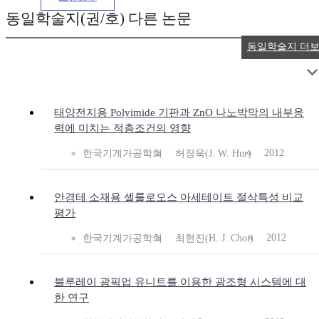
동일학술지(권/호) 다른 논문
동일학술지 더
태양전지용 Polyimide 기판과 ZnO 나노박막의 내부응
력에 미치는 적층조건의 영향
2012
한국기계가공학회
허장욱(J. W. Hur)
안경테 소재용 셀룰로오스 아세테이트 절삭특성 비교
평가
2012
한국기계가공학회
최현진(H. J. Choi)
블루레이 광픽업 유니트를 이용한 광조형 시스템에 대
한 연구