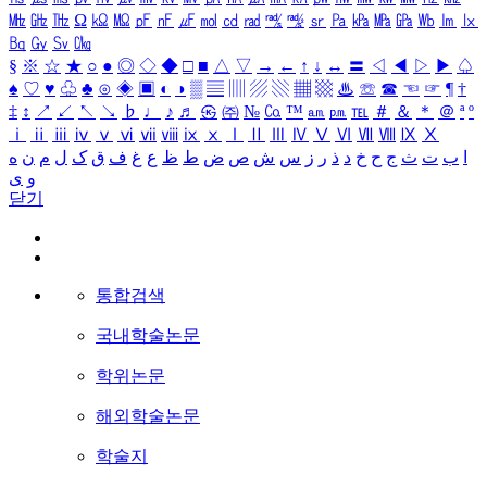
㎒
㎓
㎔
Ω
㏀
㏁
㎊
㎋
㎌
㏖
㏅
㎭
㎮
㎯
㏛
㎩
㎪
㎫
㎬
㏝
㏐
㏓
㏃
㏉
㏜
㏆
§
※
☆
★
○
●
◎
◇
◆
□
■
△
▽
→
←
↑
↓
↔
〓
◁
◀
▷
▶
♤
♠
♡
♥
♧
♣
⊙
◈
▣
◐
◑
▒
▤
▥
▨
▧
▦
▩
♨
☏
☎
☜
☞
¶
†
‡
↕
↗
↙
↖
↘
♭
♩
♪
♬
㉿
㈜
№
㏇
™
㏂
㏘
℡
＃
＆
＊
＠
ª
º
ⅰ
ⅱ
ⅲ
ⅳ
ⅴ
ⅵ
ⅶ
ⅷ
ⅸ
ⅹ
Ⅰ
Ⅱ
Ⅲ
Ⅳ
Ⅴ
Ⅵ
Ⅶ
Ⅷ
Ⅸ
Ⅹ
ا
ب
ت
ث
ج
ح
خ
د
ذ
ر
ز
س
ش
ص
ض
ط
ظ
ع
غ
ف
ق
ک
ل
م
ن
ه
و
ی
닫기
통합검색
국내학술논문
학위논문
해외학술논문
학술지