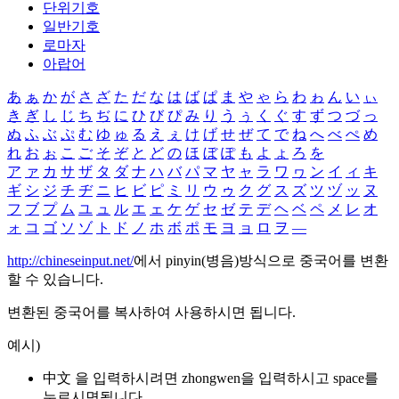
단위기호
일반기호
로마자
아랍어
あ
ぁ
か
が
さ
ざ
た
だ
な
は
ば
ぱ
ま
や
ゃ
ら
わ
ゎ
ん
い
ぃ
き
ぎ
し
じ
ち
ぢ
に
ひ
び
ぴ
み
り
う
ぅ
く
ぐ
す
ず
つ
づ
っ
ぬ
ふ
ぶ
ぷ
む
ゆ
ゅ
る
え
ぇ
け
げ
せ
ぜ
て
で
ね
へ
べ
ぺ
め
れ
お
ぉ
こ
ご
そ
ぞ
と
ど
の
ほ
ぼ
ぽ
も
よ
ょ
ろ
を
ア
ァ
カ
サ
ザ
タ
ダ
ナ
ハ
バ
パ
マ
ヤ
ャ
ラ
ワ
ヮ
ン
イ
ィ
キ
ギ
シ
ジ
チ
ヂ
ニ
ヒ
ビ
ピ
ミ
リ
ウ
ゥ
ク
グ
ス
ズ
ツ
ヅ
ッ
ヌ
フ
ブ
プ
ム
ユ
ュ
ル
エ
ェ
ケ
ゲ
セ
ゼ
テ
デ
ヘ
ベ
ペ
メ
レ
オ
ォ
コ
ゴ
ソ
ゾ
ト
ド
ノ
ホ
ボ
ポ
モ
ヨ
ョ
ロ
ヲ
―
http://chineseinput.net/
에서 pinyin(병음)방식으로 중국어를 변환
할 수 있습니다.
변환된 중국어를 복사하여 사용하시면 됩니다.
예시)
中文 을 입력하시려면
zhongwen
을 입력하시고 space를
누르시면됩니다.