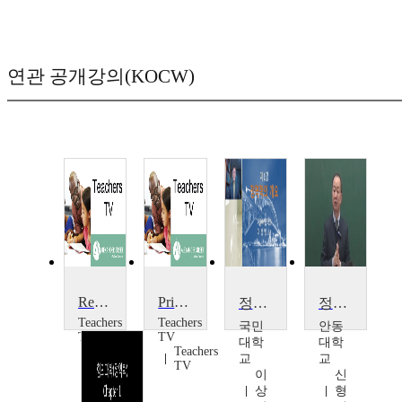
연관 공개강의(KOCW)
Reducing Friction: Skid Pan
Primary Science: Forces: Pushes, Pulls and Friction
정역학
정역학 2
Teachers
Teachers
국민
안동
TV
TV
대학
대학
Teachers
Teachers
교
교
TV
TV
이
신
상
형