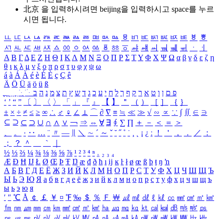
北京 을 입력하시려면
beijing
을 입력하시고 space를 누르
시면 됩니다.
ㅥ
ㅦ
ㅧ
ㅨ
ㅩ
ㅪ
ㅫ
ㅬ
ㅭ
ㅮ
ㅯ
ㅰ
ㅱ
ㅲ
ㅳ
ㅴ
ㅵ
ㅶ
ㅷ
ㅸ
ㅹ
ㅺ
ㅻ
ㅼ
ㅽ
ㅾ
ㅿ
ㆀ
ㆁ
ㆂ
ㆃ
ㆄ
ㆅ
ㆆ
ㆇ
ㆈ
ㆉ
ㆊ
ㆋ
ㆌ
ㆍ
ㆎ
Α
Β
Γ
Δ
Ε
Ζ
Η
Θ
Ι
Κ
Λ
Μ
Ν
Ξ
Ο
Π
Ρ
Σ
Τ
Υ
Φ
Χ
Ψ
Ω
α
β
γ
δ
ε
ζ
η
θ
ι
κ
λ
μ
ν
ξ
ο
π
ρ
σ
τ
υ
φ
χ
ψ
ω
á
à
Á
À
é
è
É
È
ç
Ç
ê
Ä
Ö
Ü
ä
ö
ü
ß
ְ
ֳ
ֲ
ֱ
ָ
ַ
ֵ
ֶ
ִ
ֹ
ּ
ֻ
ׂ
ׁ
ּ
ב
ה
נ
מ
צ
ת
ץ
ש
ד
ג
כ
ע
י
ח
ל
ך
ף
ק
ר
א
ט
ו
ן
ם
פ
‘
’
“
”
〔
〕
〈
〉
「
」
『
』
【
】
＂
（
）
［
］
｛
｝
±
×
÷
≠
≤
≥
∞
∴
♂
♀
∠
⊥
⌒
∂
∇
≡
≒
≪
≫
√
∽
∝
∵
∫
∬
∈
∋
⊆
⊇
⊂
⊃
∪
∩
∧
∨
￢
⇒
⇔
∀
∃
∮
∑
∏
＋
－
＜
＝
＞
、
。
·
‥
…
¨
〃
―
∥
＼
∼
´
～
ˇ
˘
˝
˚
˙
¸
˛
¡
¿
ː
！
＇
，
．
／
：
；
？
＾
＿
｀
｜
½
⅓
⅔
¼
¾
⅛
⅜
⅝
⅞
¹
²
³
⁴
ⁿ
₁
₂
₃
₄
Æ
Ð
Ħ
Ĳ
Ł
Ø
Œ
Þ
Ŧ
Ŋ
æ
đ
ð
ħ
ı
ĳ
ĸ
ŀ
ł
ø
œ
ß
þ
ŧ
ŋ
ŉ
А
Б
В
Г
Д
Е
Ё
Ж
З
И
Й
К
Л
М
Н
О
П
Р
С
Т
У
Ф
Х
Ц
Ч
Ш
Щ
Ъ
Ы
Ь
Э
Ю
Я
а
б
в
г
д
е
ё
ж
з
и
й
к
л
м
н
о
п
р
с
т
у
ф
х
ц
ч
ш
щ
ъ
ы
ь
э
ю
я
′
″
℃
Å
￠
￡
￥
¤
℉
‰
＄
％
Ｆ
￦
㎕
㎖
㎗
ℓ
㎘
㏄
㎣
㎤
㎥
㎦
㎙
㎚
㎛
㎜
㎝
㎞
㎟
㎠
㎡
㎢
㏊
㎍
㎎
㎏
㏏
㎈
㎉
㏈
㎧
㎨
㎰
㎱
㎲
㎳
㎴
㎵
㎶
㎷
㎸
㎹
㎀
㎁
㎂
㎃
㎄
㎺
㎻
㎽
㎾
㎿
㎐
㎑