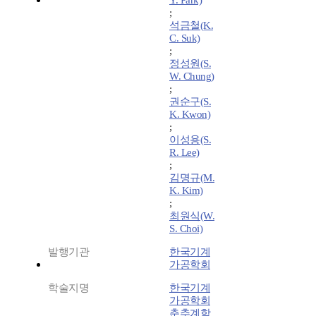
Y. Park)
;
석금철(K.
C. Suk)
;
정성원(S.
W. Chung)
;
권순구(S.
K. Kwon)
;
이성용(S.
R. Lee)
;
김명규(M.
K. Kim)
;
최원식(W.
S. Choi)
발행기관
한국기계
가공학회
학술지명
한국기계
가공학회
춘추계학