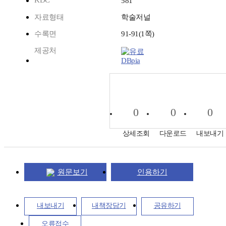
KDC
581
자료형태
학술저널
수록면
91-91(1쪽)
제공처
DBpia
0
0
0
상세조회
다운로드
내보내기
원문보기
인용하기
내보내기
내책장담기
공유하기
오류접수