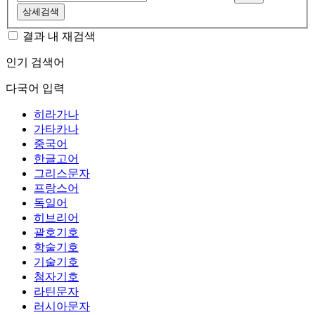
상세검색
결과 내 재검색
인기 검색어
다국어 입력
히라가나
가타카나
중국어
한글고어
그리스문자
프랑스어
독일어
히브리어
괄호기호
학술기호
기술기호
첨자기호
라틴문자
러시아문자