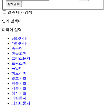
상세검색
결과 내 재검색
인기 검색어
다국어 입력
히라가나
가타카나
중국어
한글고어
그리스문자
프랑스어
독일어
히브리어
괄호기호
학술기호
기술기호
첨자기호
라틴문자
러시아문자