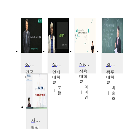
Neurologic Physical Therapy III
삶의 질 투자와 행복
생활과 삶의 질
경영과 사회
삼육
건국
인제
광주
대학
대학
대학
대학
교
교
교
교
이
박
조
박
미
형
현
춘
영
준
호
사회복지실천론
백석