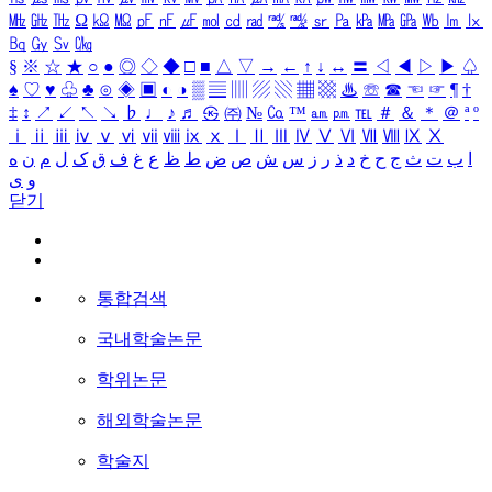
㎒
㎓
㎔
Ω
㏀
㏁
㎊
㎋
㎌
㏖
㏅
㎭
㎮
㎯
㏛
㎩
㎪
㎫
㎬
㏝
㏐
㏓
㏃
㏉
㏜
㏆
§
※
☆
★
○
●
◎
◇
◆
□
■
△
▽
→
←
↑
↓
↔
〓
◁
◀
▷
▶
♤
♠
♡
♥
♧
♣
⊙
◈
▣
◐
◑
▒
▤
▥
▨
▧
▦
▩
♨
☏
☎
☜
☞
¶
†
‡
↕
↗
↙
↖
↘
♭
♩
♪
♬
㉿
㈜
№
㏇
™
㏂
㏘
℡
＃
＆
＊
＠
ª
º
ⅰ
ⅱ
ⅲ
ⅳ
ⅴ
ⅵ
ⅶ
ⅷ
ⅸ
ⅹ
Ⅰ
Ⅱ
Ⅲ
Ⅳ
Ⅴ
Ⅵ
Ⅶ
Ⅷ
Ⅸ
Ⅹ
ا
ب
ت
ث
ج
ح
خ
د
ذ
ر
ز
س
ش
ص
ض
ط
ظ
ع
غ
ف
ق
ک
ل
م
ن
ه
و
ی
닫기
통합검색
국내학술논문
학위논문
해외학술논문
학술지