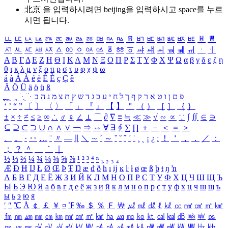
北京 을 입력하시려면
beijing
을 입력하시고 space를 누르
시면 됩니다.
ㅥ
ㅦ
ㅧ
ㅨ
ㅩ
ㅪ
ㅫ
ㅬ
ㅭ
ㅮ
ㅯ
ㅰ
ㅱ
ㅲ
ㅳ
ㅴ
ㅵ
ㅶ
ㅷ
ㅸ
ㅹ
ㅺ
ㅻ
ㅼ
ㅽ
ㅾ
ㅿ
ㆀ
ㆁ
ㆂ
ㆃ
ㆄ
ㆅ
ㆆ
ㆇ
ㆈ
ㆉ
ㆊ
ㆋ
ㆌ
ㆍ
ㆎ
Α
Β
Γ
Δ
Ε
Ζ
Η
Θ
Ι
Κ
Λ
Μ
Ν
Ξ
Ο
Π
Ρ
Σ
Τ
Υ
Φ
Χ
Ψ
Ω
α
β
γ
δ
ε
ζ
η
θ
ι
κ
λ
μ
ν
ξ
ο
π
ρ
σ
τ
υ
φ
χ
ψ
ω
á
à
Á
À
é
è
É
È
ç
Ç
ê
Ä
Ö
Ü
ä
ö
ü
ß
ְ
ֳ
ֲ
ֱ
ָ
ַ
ֵ
ֶ
ִ
ֹ
ּ
ֻ
ׂ
ׁ
ּ
ב
ה
נ
מ
צ
ת
ץ
ש
ד
ג
כ
ע
י
ח
ל
ך
ף
ק
ר
א
ט
ו
ן
ם
פ
‘
’
“
”
〔
〕
〈
〉
「
」
『
』
【
】
＂
（
）
［
］
｛
｝
±
×
÷
≠
≤
≥
∞
∴
♂
♀
∠
⊥
⌒
∂
∇
≡
≒
≪
≫
√
∽
∝
∵
∫
∬
∈
∋
⊆
⊇
⊂
⊃
∪
∩
∧
∨
￢
⇒
⇔
∀
∃
∮
∑
∏
＋
－
＜
＝
＞
、
。
·
‥
…
¨
〃
―
∥
＼
∼
´
～
ˇ
˘
˝
˚
˙
¸
˛
¡
¿
ː
！
＇
，
．
／
：
；
？
＾
＿
｀
｜
½
⅓
⅔
¼
¾
⅛
⅜
⅝
⅞
¹
²
³
⁴
ⁿ
₁
₂
₃
₄
Æ
Ð
Ħ
Ĳ
Ł
Ø
Œ
Þ
Ŧ
Ŋ
æ
đ
ð
ħ
ı
ĳ
ĸ
ŀ
ł
ø
œ
ß
þ
ŧ
ŋ
ŉ
А
Б
В
Г
Д
Е
Ё
Ж
З
И
Й
К
Л
М
Н
О
П
Р
С
Т
У
Ф
Х
Ц
Ч
Ш
Щ
Ъ
Ы
Ь
Э
Ю
Я
а
б
в
г
д
е
ё
ж
з
и
й
к
л
м
н
о
п
р
с
т
у
ф
х
ц
ч
ш
щ
ъ
ы
ь
э
ю
я
′
″
℃
Å
￠
￡
￥
¤
℉
‰
＄
％
Ｆ
￦
㎕
㎖
㎗
ℓ
㎘
㏄
㎣
㎤
㎥
㎦
㎙
㎚
㎛
㎜
㎝
㎞
㎟
㎠
㎡
㎢
㏊
㎍
㎎
㎏
㏏
㎈
㎉
㏈
㎧
㎨
㎰
㎱
㎲
㎳
㎴
㎵
㎶
㎷
㎸
㎹
㎀
㎁
㎂
㎃
㎄
㎺
㎻
㎽
㎾
㎿
㎐
㎑