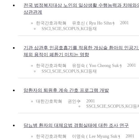
전국 법정복지대상 노인의 일상생활 수행능력과 치매와
상관관계
2001
한국간호과학회
유호신 ( Ryu Ho Sihn )
SSCI,SCIE,SCOPUS,KCI등재
기관 삽관후 인공호흡기를 적용한 개심술 환아의 인공기
체외 용적이 폐환기 미치는 영향
2001
한국간호과학회
유정숙 ( Yoo Cheong Suk )
SSCI,SCIE,SCOPUS,KCI등재
암환자의 퇴원후 계속 간호 프로그램 개발
2001
대한간호학회
권인수
SSCI,SCIE,SCOPUS,KCI등
당뇨병 환자의 대체요법 경험실태에 대한 조사 연구
2001
한국간호과학회
이명숙 ( Lee Myung Suk )