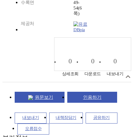
수록면
49-
54(6
쪽)
제공처
DBpia
0
0
0
상세조회
다운로드
내보내기
원문보기
인용하기
내보내기
내책장담기
공유하기
오류접수