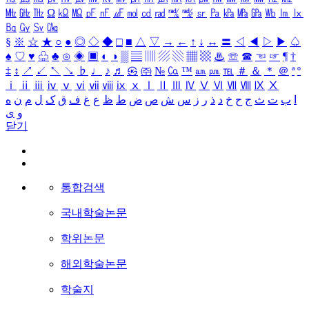
㎒
㎓
㎔
Ω
㏀
㏁
㎊
㎋
㎌
㏖
㏅
㎭
㎮
㎯
㏛
㎩
㎪
㎫
㎬
㏝
㏐
㏓
㏃
㏉
㏜
㏆
§
※
☆
★
○
●
◎
◇
◆
□
■
△
▽
→
←
↑
↓
↔
〓
◁
◀
▷
▶
♤
♠
♡
♥
♧
♣
⊙
◈
▣
◐
◑
▒
▤
▥
▨
▧
▦
▩
♨
☏
☎
☜
☞
¶
†
‡
↕
↗
↙
↖
↘
♭
♩
♪
♬
㉿
㈜
№
㏇
™
㏂
㏘
℡
＃
＆
＊
＠
ª
º
ⅰ
ⅱ
ⅲ
ⅳ
ⅴ
ⅵ
ⅶ
ⅷ
ⅸ
ⅹ
Ⅰ
Ⅱ
Ⅲ
Ⅳ
Ⅴ
Ⅵ
Ⅶ
Ⅷ
Ⅸ
Ⅹ
ا
ب
ت
ث
ج
ح
خ
د
ذ
ر
ز
س
ش
ص
ض
ط
ظ
ع
غ
ف
ق
ک
ل
م
ن
ه
و
ی
닫기
통합검색
국내학술논문
학위논문
해외학술논문
학술지