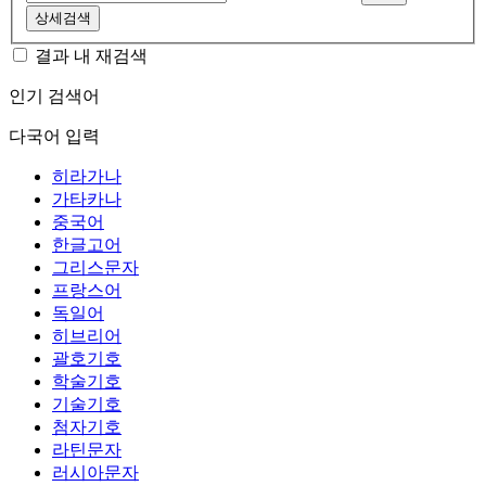
상세검색
결과 내 재검색
인기 검색어
다국어 입력
히라가나
가타카나
중국어
한글고어
그리스문자
프랑스어
독일어
히브리어
괄호기호
학술기호
기술기호
첨자기호
라틴문자
러시아문자