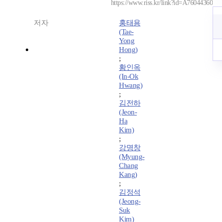
https://www.riss.kr/link?id=A76044360
저자
홍태용
(Tae-
Yong
Hong)
;
황인옥
(In-Ok
Hwang)
;
김전하
(Jeon-
Ha
Kim)
;
강명창
(Myung-
Chang
Kang)
;
김정석
(Jeong-
Suk
Kim)