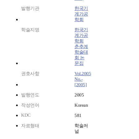
발행기관
한국기
계가공
학회
학술지명
한국기
계가공
학회
춘추계
학술대
회 논
문집
권호사항
Vol.2005
No.-
[2005]
발행연도
2005
작성언어
Korean
KDC
581
자료형태
학술저
널