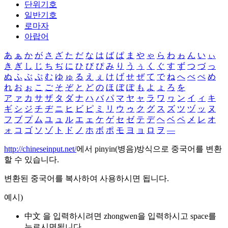
단위기호
일반기호
로마자
아랍어
あ
ぁ
か
が
さ
ざ
た
だ
な
は
ば
ぱ
ま
や
ゃ
ら
わ
ゎ
ん
い
ぃ
き
ぎ
し
じ
ち
ぢ
に
ひ
び
ぴ
み
り
う
ぅ
く
ぐ
す
ず
つ
づ
っ
ぬ
ふ
ぶ
ぷ
む
ゆ
ゅ
る
え
ぇ
け
げ
せ
ぜ
て
で
ね
へ
べ
ぺ
め
れ
お
ぉ
こ
ご
そ
ぞ
と
ど
の
ほ
ぼ
ぽ
も
よ
ょ
ろ
を
ア
ァ
カ
サ
ザ
タ
ダ
ナ
ハ
バ
パ
マ
ヤ
ャ
ラ
ワ
ヮ
ン
イ
ィ
キ
ギ
シ
ジ
チ
ヂ
ニ
ヒ
ビ
ピ
ミ
リ
ウ
ゥ
ク
グ
ス
ズ
ツ
ヅ
ッ
ヌ
フ
ブ
プ
ム
ユ
ュ
ル
エ
ェ
ケ
ゲ
セ
ゼ
テ
デ
ヘ
ベ
ペ
メ
レ
オ
ォ
コ
ゴ
ソ
ゾ
ト
ド
ノ
ホ
ボ
ポ
モ
ヨ
ョ
ロ
ヲ
―
http://chineseinput.net/
에서 pinyin(병음)방식으로 중국어를 변환
할 수 있습니다.
변환된 중국어를 복사하여 사용하시면 됩니다.
예시)
中文 을 입력하시려면
zhongwen
을 입력하시고 space를
누르시면됩니다.