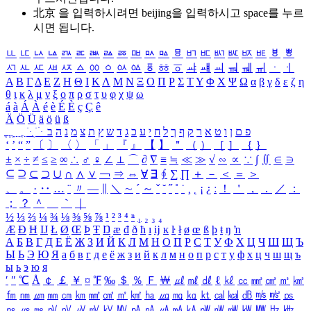
北京 을 입력하시려면
beijing
을 입력하시고 space를 누르
시면 됩니다.
ㅥ
ㅦ
ㅧ
ㅨ
ㅩ
ㅪ
ㅫ
ㅬ
ㅭ
ㅮ
ㅯ
ㅰ
ㅱ
ㅲ
ㅳ
ㅴ
ㅵ
ㅶ
ㅷ
ㅸ
ㅹ
ㅺ
ㅻ
ㅼ
ㅽ
ㅾ
ㅿ
ㆀ
ㆁ
ㆂ
ㆃ
ㆄ
ㆅ
ㆆ
ㆇ
ㆈ
ㆉ
ㆊ
ㆋ
ㆌ
ㆍ
ㆎ
Α
Β
Γ
Δ
Ε
Ζ
Η
Θ
Ι
Κ
Λ
Μ
Ν
Ξ
Ο
Π
Ρ
Σ
Τ
Υ
Φ
Χ
Ψ
Ω
α
β
γ
δ
ε
ζ
η
θ
ι
κ
λ
μ
ν
ξ
ο
π
ρ
σ
τ
υ
φ
χ
ψ
ω
á
à
Á
À
é
è
É
È
ç
Ç
ê
Ä
Ö
Ü
ä
ö
ü
ß
ְ
ֳ
ֲ
ֱ
ָ
ַ
ֵ
ֶ
ִ
ֹ
ּ
ֻ
ׂ
ׁ
ּ
ב
ה
נ
מ
צ
ת
ץ
ש
ד
ג
כ
ע
י
ח
ל
ך
ף
ק
ר
א
ט
ו
ן
ם
פ
‘
’
“
”
〔
〕
〈
〉
「
」
『
』
【
】
＂
（
）
［
］
｛
｝
±
×
÷
≠
≤
≥
∞
∴
♂
♀
∠
⊥
⌒
∂
∇
≡
≒
≪
≫
√
∽
∝
∵
∫
∬
∈
∋
⊆
⊇
⊂
⊃
∪
∩
∧
∨
￢
⇒
⇔
∀
∃
∮
∑
∏
＋
－
＜
＝
＞
、
。
·
‥
…
¨
〃
―
∥
＼
∼
´
～
ˇ
˘
˝
˚
˙
¸
˛
¡
¿
ː
！
＇
，
．
／
：
；
？
＾
＿
｀
｜
½
⅓
⅔
¼
¾
⅛
⅜
⅝
⅞
¹
²
³
⁴
ⁿ
₁
₂
₃
₄
Æ
Ð
Ħ
Ĳ
Ł
Ø
Œ
Þ
Ŧ
Ŋ
æ
đ
ð
ħ
ı
ĳ
ĸ
ŀ
ł
ø
œ
ß
þ
ŧ
ŋ
ŉ
А
Б
В
Г
Д
Е
Ё
Ж
З
И
Й
К
Л
М
Н
О
П
Р
С
Т
У
Ф
Х
Ц
Ч
Ш
Щ
Ъ
Ы
Ь
Э
Ю
Я
а
б
в
г
д
е
ё
ж
з
и
й
к
л
м
н
о
п
р
с
т
у
ф
х
ц
ч
ш
щ
ъ
ы
ь
э
ю
я
′
″
℃
Å
￠
￡
￥
¤
℉
‰
＄
％
Ｆ
￦
㎕
㎖
㎗
ℓ
㎘
㏄
㎣
㎤
㎥
㎦
㎙
㎚
㎛
㎜
㎝
㎞
㎟
㎠
㎡
㎢
㏊
㎍
㎎
㎏
㏏
㎈
㎉
㏈
㎧
㎨
㎰
㎱
㎲
㎳
㎴
㎵
㎶
㎷
㎸
㎹
㎀
㎁
㎂
㎃
㎄
㎺
㎻
㎽
㎾
㎿
㎐
㎑