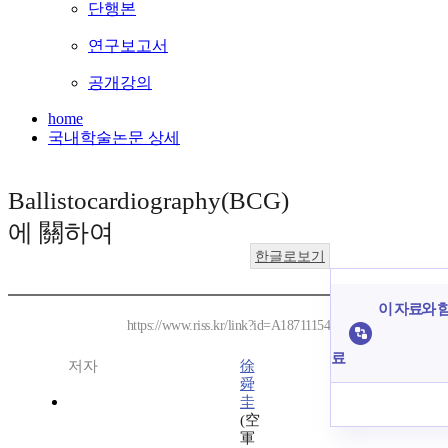
단행본
연구보고서
공개강의
home
국내학술논문 상세
Ballistocardiography(BCG)
에 關하여
한글로보기
이 자료와 함
https://www.riss.kr/link?id=A18711154
료
저자
徐
舜
圭
(空
軍