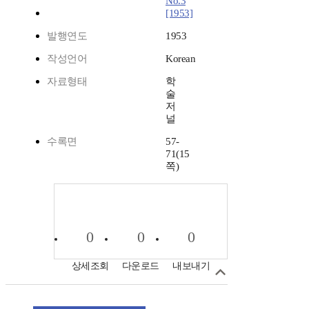
No.3
[1953]
발행연도
1953
작성언어
Korean
자료형태
학
술
저
널
수록면
57-
71(15
쪽)
0
0
0
상세조회
다운로드
내보내기