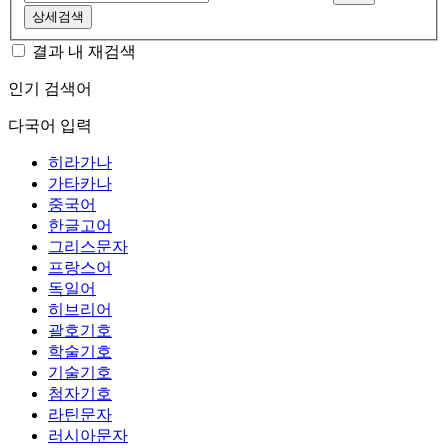
상세검색
결과 내 재검색
인기 검색어
다국어 입력
히라가나
가타카나
중국어
한글고어
그리스문자
프랑스어
독일어
히브리어
괄호기호
학술기호
기술기호
첨자기호
라틴문자
러시아문자