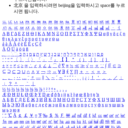
北京 을 입력하시려면
beijing
을 입력하시고 space를 누르
시면 됩니다.
ㅥ
ㅦ
ㅧ
ㅨ
ㅩ
ㅪ
ㅫ
ㅬ
ㅭ
ㅮ
ㅯ
ㅰ
ㅱ
ㅲ
ㅳ
ㅴ
ㅵ
ㅶ
ㅷ
ㅸ
ㅹ
ㅺ
ㅻ
ㅼ
ㅽ
ㅾ
ㅿ
ㆀ
ㆁ
ㆂ
ㆃ
ㆄ
ㆅ
ㆆ
ㆇ
ㆈ
ㆉ
ㆊ
ㆋ
ㆌ
ㆍ
ㆎ
Α
Β
Γ
Δ
Ε
Ζ
Η
Θ
Ι
Κ
Λ
Μ
Ν
Ξ
Ο
Π
Ρ
Σ
Τ
Υ
Φ
Χ
Ψ
Ω
α
β
γ
δ
ε
ζ
η
θ
ι
κ
λ
μ
ν
ξ
ο
π
ρ
σ
τ
υ
φ
χ
ψ
ω
á
à
Á
À
é
è
É
È
ç
Ç
ê
Ä
Ö
Ü
ä
ö
ü
ß
ְ
ֳ
ֲ
ֱ
ָ
ַ
ֵ
ֶ
ִ
ֹ
ּ
ֻ
ׂ
ׁ
ּ
ב
ה
נ
מ
צ
ת
ץ
ש
ד
ג
כ
ע
י
ח
ל
ך
ף
ק
ר
א
ט
ו
ן
ם
פ
‘
’
“
”
〔
〕
〈
〉
「
」
『
』
【
】
＂
（
）
［
］
｛
｝
±
×
÷
≠
≤
≥
∞
∴
♂
♀
∠
⊥
⌒
∂
∇
≡
≒
≪
≫
√
∽
∝
∵
∫
∬
∈
∋
⊆
⊇
⊂
⊃
∪
∩
∧
∨
￢
⇒
⇔
∀
∃
∮
∑
∏
＋
－
＜
＝
＞
、
。
·
‥
…
¨
〃
―
∥
＼
∼
´
～
ˇ
˘
˝
˚
˙
¸
˛
¡
¿
ː
！
＇
，
．
／
：
；
？
＾
＿
｀
｜
½
⅓
⅔
¼
¾
⅛
⅜
⅝
⅞
¹
²
³
⁴
ⁿ
₁
₂
₃
₄
Æ
Ð
Ħ
Ĳ
Ł
Ø
Œ
Þ
Ŧ
Ŋ
æ
đ
ð
ħ
ı
ĳ
ĸ
ŀ
ł
ø
œ
ß
þ
ŧ
ŋ
ŉ
А
Б
В
Г
Д
Е
Ё
Ж
З
И
Й
К
Л
М
Н
О
П
Р
С
Т
У
Ф
Х
Ц
Ч
Ш
Щ
Ъ
Ы
Ь
Э
Ю
Я
а
б
в
г
д
е
ё
ж
з
и
й
к
л
м
н
о
п
р
с
т
у
ф
х
ц
ч
ш
щ
ъ
ы
ь
э
ю
я
′
″
℃
Å
￠
￡
￥
¤
℉
‰
＄
％
Ｆ
￦
㎕
㎖
㎗
ℓ
㎘
㏄
㎣
㎤
㎥
㎦
㎙
㎚
㎛
㎜
㎝
㎞
㎟
㎠
㎡
㎢
㏊
㎍
㎎
㎏
㏏
㎈
㎉
㏈
㎧
㎨
㎰
㎱
㎲
㎳
㎴
㎵
㎶
㎷
㎸
㎹
㎀
㎁
㎂
㎃
㎄
㎺
㎻
㎽
㎾
㎿
㎐
㎑