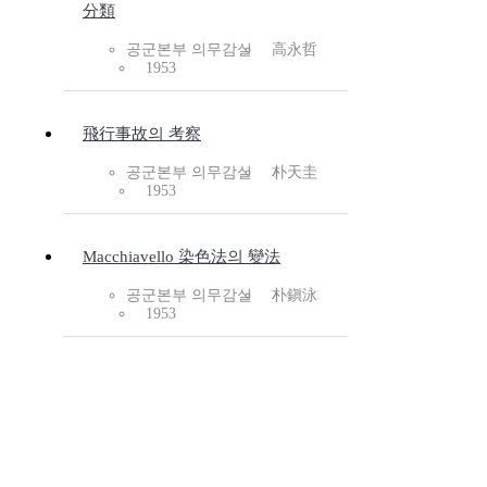
分類
공군본부 의무감실
高永哲
1953
飛行事故의 考察
공군본부 의무감실
朴天圭
1953
Macchiavello 染色法의 變法
공군본부 의무감실
朴鎭泳
1953