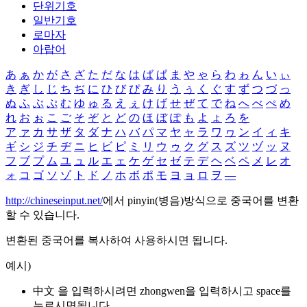
단위기호
일반기호
로마자
아랍어
あ
ぁ
か
が
さ
ざ
た
だ
な
は
ば
ぱ
ま
や
ゃ
ら
わ
ゎ
ん
い
ぃ
き
ぎ
し
じ
ち
ぢ
に
ひ
び
ぴ
み
り
う
ぅ
く
ぐ
す
ず
つ
づ
っ
ぬ
ふ
ぶ
ぷ
む
ゆ
ゅ
る
え
ぇ
け
げ
せ
ぜ
て
で
ね
へ
べ
ぺ
め
れ
お
ぉ
こ
ご
そ
ぞ
と
ど
の
ほ
ぼ
ぽ
も
よ
ょ
ろ
を
ア
ァ
カ
サ
ザ
タ
ダ
ナ
ハ
バ
パ
マ
ヤ
ャ
ラ
ワ
ヮ
ン
イ
ィ
キ
ギ
シ
ジ
チ
ヂ
ニ
ヒ
ビ
ピ
ミ
リ
ウ
ゥ
ク
グ
ス
ズ
ツ
ヅ
ッ
ヌ
フ
ブ
プ
ム
ユ
ュ
ル
エ
ェ
ケ
ゲ
セ
ゼ
テ
デ
ヘ
ベ
ペ
メ
レ
オ
ォ
コ
ゴ
ソ
ゾ
ト
ド
ノ
ホ
ボ
ポ
モ
ヨ
ョ
ロ
ヲ
―
http://chineseinput.net/
에서 pinyin(병음)방식으로 중국어를 변환
할 수 있습니다.
변환된 중국어를 복사하여 사용하시면 됩니다.
예시)
中文 을 입력하시려면
zhongwen
을 입력하시고 space를
누르시면됩니다.