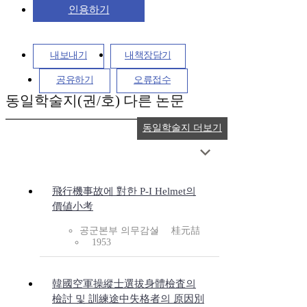
인용하기
내보내기
내책장담기
공유하기
오류접수
동일학술지(권/호) 다른 논문
동일학술지 더보기
飛行機事故에 對한 P-I Helmet의
價値小考
공군본부 의무감실
桂元喆
1953
韓國空軍操縱士選拔身體檢査의
檢討 및 訓練途中失格者의 原因別