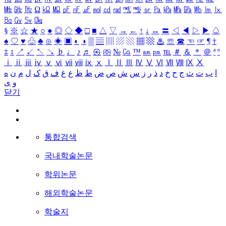
㎒
㎓
㎔
Ω
㏀
㏁
㎊
㎋
㎌
㏖
㏅
㎭
㎮
㎯
㏛
㎩
㎪
㎫
㎬
㏝
㏐
㏓
㏃
㏉
㏜
㏆
§
※
☆
★
○
●
◎
◇
◆
□
■
△
▽
→
←
↑
↓
↔
〓
◁
◀
▷
▶
♤
♠
♡
♥
♧
♣
⊙
◈
▣
◐
◑
▒
▤
▥
▨
▧
▦
▩
♨
☏
☎
☜
☞
¶
†
‡
↕
↗
↙
↖
↘
♭
♩
♪
♬
㉿
㈜
№
㏇
™
㏂
㏘
℡
＃
＆
＊
＠
ª
º
ⅰ
ⅱ
ⅲ
ⅳ
ⅴ
ⅵ
ⅶ
ⅷ
ⅸ
ⅹ
Ⅰ
Ⅱ
Ⅲ
Ⅳ
Ⅴ
Ⅵ
Ⅶ
Ⅷ
Ⅸ
Ⅹ
ا
ب
ت
ث
ج
ح
خ
د
ذ
ر
ز
س
ش
ص
ض
ط
ظ
ع
غ
ف
ق
ک
ل
م
ن
ه
و
ی
닫기
통합검색
국내학술논문
학위논문
해외학술논문
학술지