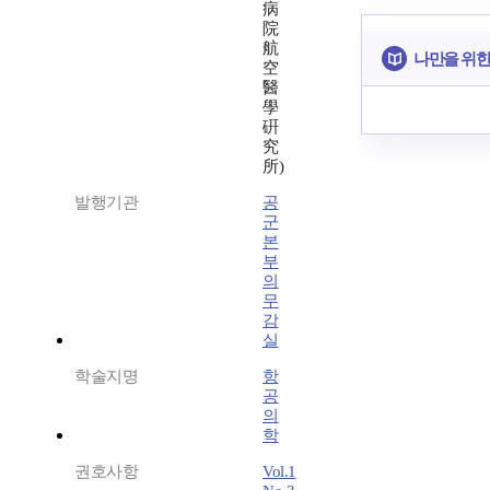
病
院
航
나만을 위한
空
醫
學
硏
究
所)
발행기관
공
군
본
부
의
무
감
실
학술지명
항
공
의
학
권호사항
Vol.1