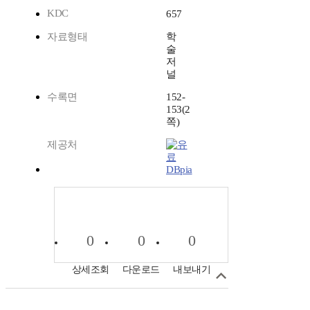
KDC
657
자료형태
학
술
저
널
수록면
152-
153(2
쪽)
제공처
DBpia
0
0
0
상세조회
다운로드
내보내기