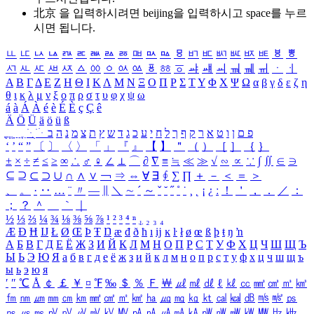
北京 을 입력하시려면
beijing
을 입력하시고 space를 누르
시면 됩니다.
ㅥ
ㅦ
ㅧ
ㅨ
ㅩ
ㅪ
ㅫ
ㅬ
ㅭ
ㅮ
ㅯ
ㅰ
ㅱ
ㅲ
ㅳ
ㅴ
ㅵ
ㅶ
ㅷ
ㅸ
ㅹ
ㅺ
ㅻ
ㅼ
ㅽ
ㅾ
ㅿ
ㆀ
ㆁ
ㆂ
ㆃ
ㆄ
ㆅ
ㆆ
ㆇ
ㆈ
ㆉ
ㆊ
ㆋ
ㆌ
ㆍ
ㆎ
Α
Β
Γ
Δ
Ε
Ζ
Η
Θ
Ι
Κ
Λ
Μ
Ν
Ξ
Ο
Π
Ρ
Σ
Τ
Υ
Φ
Χ
Ψ
Ω
α
β
γ
δ
ε
ζ
η
θ
ι
κ
λ
μ
ν
ξ
ο
π
ρ
σ
τ
υ
φ
χ
ψ
ω
á
à
Á
À
é
è
É
È
ç
Ç
ê
Ä
Ö
Ü
ä
ö
ü
ß
ְ
ֳ
ֲ
ֱ
ָ
ַ
ֵ
ֶ
ִ
ֹ
ּ
ֻ
ׂ
ׁ
ּ
ב
ה
נ
מ
צ
ת
ץ
ש
ד
ג
כ
ע
י
ח
ל
ך
ף
ק
ר
א
ט
ו
ן
ם
פ
‘
’
“
”
〔
〕
〈
〉
「
」
『
』
【
】
＂
（
）
［
］
｛
｝
±
×
÷
≠
≤
≥
∞
∴
♂
♀
∠
⊥
⌒
∂
∇
≡
≒
≪
≫
√
∽
∝
∵
∫
∬
∈
∋
⊆
⊇
⊂
⊃
∪
∩
∧
∨
￢
⇒
⇔
∀
∃
∮
∑
∏
＋
－
＜
＝
＞
、
。
·
‥
…
¨
〃
―
∥
＼
∼
´
～
ˇ
˘
˝
˚
˙
¸
˛
¡
¿
ː
！
＇
，
．
／
：
；
？
＾
＿
｀
｜
½
⅓
⅔
¼
¾
⅛
⅜
⅝
⅞
¹
²
³
⁴
ⁿ
₁
₂
₃
₄
Æ
Ð
Ħ
Ĳ
Ł
Ø
Œ
Þ
Ŧ
Ŋ
æ
đ
ð
ħ
ı
ĳ
ĸ
ŀ
ł
ø
œ
ß
þ
ŧ
ŋ
ŉ
А
Б
В
Г
Д
Е
Ё
Ж
З
И
Й
К
Л
М
Н
О
П
Р
С
Т
У
Ф
Х
Ц
Ч
Ш
Щ
Ъ
Ы
Ь
Э
Ю
Я
а
б
в
г
д
е
ё
ж
з
и
й
к
л
м
н
о
п
р
с
т
у
ф
х
ц
ч
ш
щ
ъ
ы
ь
э
ю
я
′
″
℃
Å
￠
￡
￥
¤
℉
‰
＄
％
Ｆ
￦
㎕
㎖
㎗
ℓ
㎘
㏄
㎣
㎤
㎥
㎦
㎙
㎚
㎛
㎜
㎝
㎞
㎟
㎠
㎡
㎢
㏊
㎍
㎎
㎏
㏏
㎈
㎉
㏈
㎧
㎨
㎰
㎱
㎲
㎳
㎴
㎵
㎶
㎷
㎸
㎹
㎀
㎁
㎂
㎃
㎄
㎺
㎻
㎽
㎾
㎿
㎐
㎑