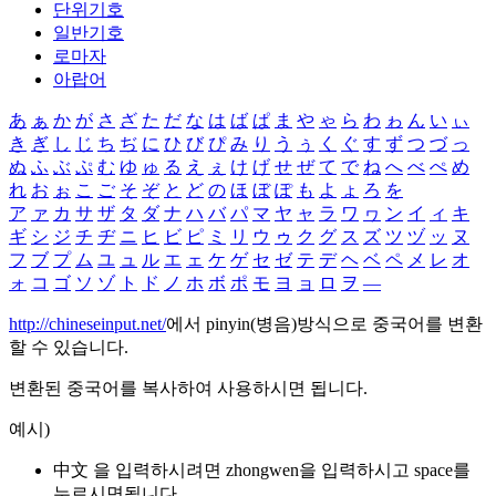
단위기호
일반기호
로마자
아랍어
あ
ぁ
か
が
さ
ざ
た
だ
な
は
ば
ぱ
ま
や
ゃ
ら
わ
ゎ
ん
い
ぃ
き
ぎ
し
じ
ち
ぢ
に
ひ
び
ぴ
み
り
う
ぅ
く
ぐ
す
ず
つ
づ
っ
ぬ
ふ
ぶ
ぷ
む
ゆ
ゅ
る
え
ぇ
け
げ
せ
ぜ
て
で
ね
へ
べ
ぺ
め
れ
お
ぉ
こ
ご
そ
ぞ
と
ど
の
ほ
ぼ
ぽ
も
よ
ょ
ろ
を
ア
ァ
カ
サ
ザ
タ
ダ
ナ
ハ
バ
パ
マ
ヤ
ャ
ラ
ワ
ヮ
ン
イ
ィ
キ
ギ
シ
ジ
チ
ヂ
ニ
ヒ
ビ
ピ
ミ
リ
ウ
ゥ
ク
グ
ス
ズ
ツ
ヅ
ッ
ヌ
フ
ブ
プ
ム
ユ
ュ
ル
エ
ェ
ケ
ゲ
セ
ゼ
テ
デ
ヘ
ベ
ペ
メ
レ
オ
ォ
コ
ゴ
ソ
ゾ
ト
ド
ノ
ホ
ボ
ポ
モ
ヨ
ョ
ロ
ヲ
―
http://chineseinput.net/
에서 pinyin(병음)방식으로 중국어를 변환
할 수 있습니다.
변환된 중국어를 복사하여 사용하시면 됩니다.
예시)
中文 을 입력하시려면
zhongwen
을 입력하시고 space를
누르시면됩니다.