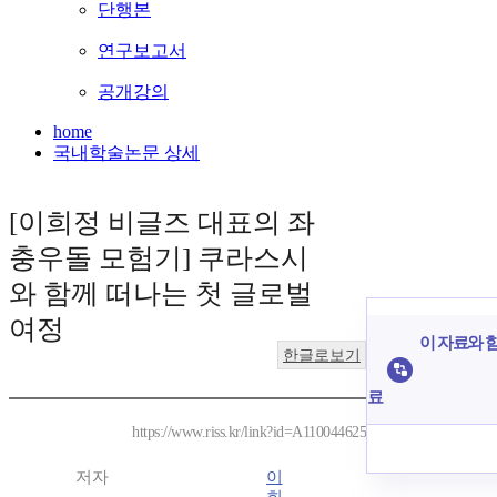
단행본
연구보고서
공개강의
home
국내학술논문 상세
[이희정 비글즈 대표의 좌
충우돌 모험기] 쿠라스시
와 함께 떠나는 첫 글로벌
여정
이 자료와 함
한글로보기
료
https://www.riss.kr/link?id=A110044625
저자
이