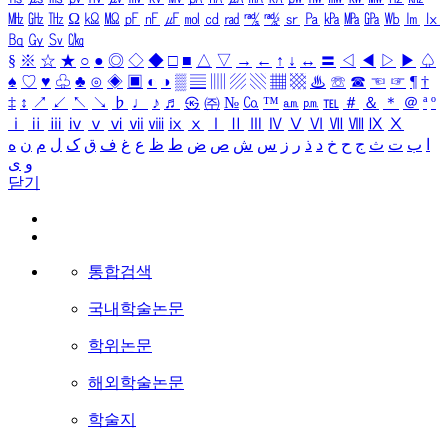
㎒
㎓
㎔
Ω
㏀
㏁
㎊
㎋
㎌
㏖
㏅
㎭
㎮
㎯
㏛
㎩
㎪
㎫
㎬
㏝
㏐
㏓
㏃
㏉
㏜
㏆
§
※
☆
★
○
●
◎
◇
◆
□
■
△
▽
→
←
↑
↓
↔
〓
◁
◀
▷
▶
♤
♠
♡
♥
♧
♣
⊙
◈
▣
◐
◑
▒
▤
▥
▨
▧
▦
▩
♨
☏
☎
☜
☞
¶
†
‡
↕
↗
↙
↖
↘
♭
♩
♪
♬
㉿
㈜
№
㏇
™
㏂
㏘
℡
＃
＆
＊
＠
ª
º
ⅰ
ⅱ
ⅲ
ⅳ
ⅴ
ⅵ
ⅶ
ⅷ
ⅸ
ⅹ
Ⅰ
Ⅱ
Ⅲ
Ⅳ
Ⅴ
Ⅵ
Ⅶ
Ⅷ
Ⅸ
Ⅹ
ا
ب
ت
ث
ج
ح
خ
د
ذ
ر
ز
س
ش
ص
ض
ط
ظ
ع
غ
ف
ق
ک
ل
م
ن
ه
و
ی
닫기
통합검색
국내학술논문
학위논문
해외학술논문
학술지