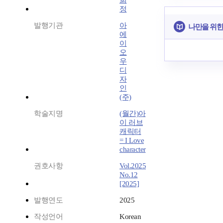
희
정
발행기관
아
나만을 위한
에
이
오
우
디
자
인
(주)
학술지명
(월간)아
이 러브
캐릭터
= I Love
character
권호사항
Vol.2025
No.12
[2025]
발행연도
2025
작성언어
Korean