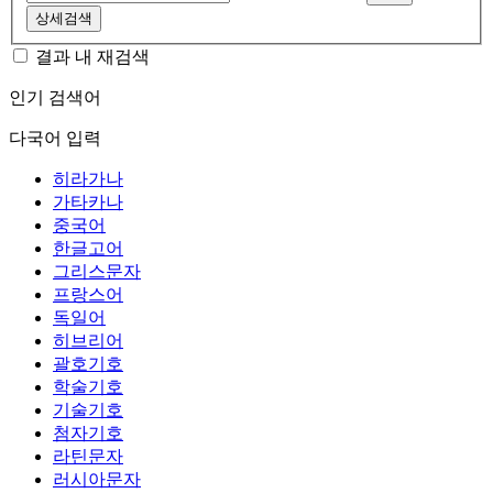
상세검색
결과 내 재검색
인기 검색어
다국어 입력
히라가나
가타카나
중국어
한글고어
그리스문자
프랑스어
독일어
히브리어
괄호기호
학술기호
기술기호
첨자기호
라틴문자
러시아문자