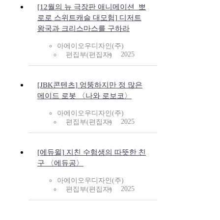
[12월의 뉴 극장판 애니메이션_뽀
로로 스위트캐슬 대모험] 디저트
왕국과 크리스마스를 구하라
아에이오우디자인(주)
2025
편집부(편집자)
[JBK콘텐츠] 엉뚱하지만 정 많은
메이드 로봇 〈나와 로보코〉
아에이오우디자인(주)
2025
편집부(편집자)
[에듀윌] 지친 수험생의 따뜻한 친
구 〈에듀공〉
아에이오우디자인(주)
2025
편집부(편집자)