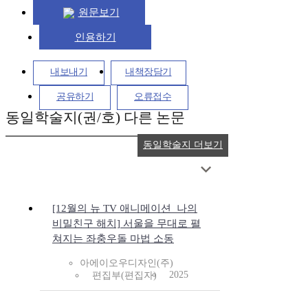
원문보기
인용하기
내보내기
내책장담기
공유하기
오류접수
동일학술지(권/호) 다른 논문
동일학술지 더보기
[12월의 뉴 TV 애니메이션_나의
비밀친구 해치] 서울을 무대로 펼
쳐지는 좌충우돌 마법 소동
아에이오우디자인(주)
2025
편집부(편집자)