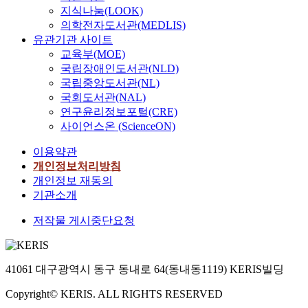
지식나눔(LOOK)
의학전자도서관(MEDLIS)
유관기관 사이트
교육부(MOE)
국립장애인도서관(NLD)
국립중앙도서관(NL)
국회도서관(NAL)
연구윤리정보포털(CRE)
사이언스온 (ScienceON)
이용약관
개인정보처리방침
개인정보 재동의
기관소개
저작물 게시중단요청
41061 대구광역시 동구 동내로 64(동내동1119) KERIS빌딩
Copyright© KERIS. ALL RIGHTS RESERVED