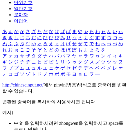
단위기호
일반기호
로마자
아랍어
あ
ぁ
か
が
さ
ざ
た
だ
な
は
ば
ぱ
ま
や
ゃ
ら
わ
ゎ
ん
い
ぃ
き
ぎ
し
じ
ち
ぢ
に
ひ
び
ぴ
み
り
う
ぅ
く
ぐ
す
ず
つ
づ
っ
ぬ
ふ
ぶ
ぷ
む
ゆ
ゅ
る
え
ぇ
け
げ
せ
ぜ
て
で
ね
へ
べ
ぺ
め
れ
お
ぉ
こ
ご
そ
ぞ
と
ど
の
ほ
ぼ
ぽ
も
よ
ょ
ろ
を
ア
ァ
カ
サ
ザ
タ
ダ
ナ
ハ
バ
パ
マ
ヤ
ャ
ラ
ワ
ヮ
ン
イ
ィ
キ
ギ
シ
ジ
チ
ヂ
ニ
ヒ
ビ
ピ
ミ
リ
ウ
ゥ
ク
グ
ス
ズ
ツ
ヅ
ッ
ヌ
フ
ブ
プ
ム
ユ
ュ
ル
エ
ェ
ケ
ゲ
セ
ゼ
テ
デ
ヘ
ベ
ペ
メ
レ
オ
ォ
コ
ゴ
ソ
ゾ
ト
ド
ノ
ホ
ボ
ポ
モ
ヨ
ョ
ロ
ヲ
―
http://chineseinput.net/
에서 pinyin(병음)방식으로 중국어를 변환
할 수 있습니다.
변환된 중국어를 복사하여 사용하시면 됩니다.
예시)
中文 을 입력하시려면
zhongwen
을 입력하시고 space를
누르시면됩니다.