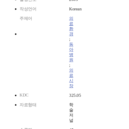
작성언어
Korean
주제어
의
료
환
경
;
동
아
병
원
;
의
료
시
장
KDC
325.05
자료형태
학
술
저
널