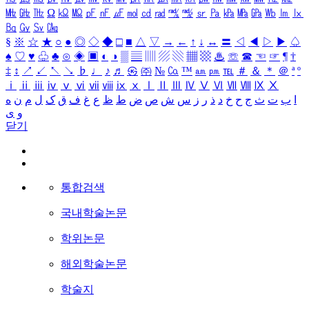
㎒
㎓
㎔
Ω
㏀
㏁
㎊
㎋
㎌
㏖
㏅
㎭
㎮
㎯
㏛
㎩
㎪
㎫
㎬
㏝
㏐
㏓
㏃
㏉
㏜
㏆
§
※
☆
★
○
●
◎
◇
◆
□
■
△
▽
→
←
↑
↓
↔
〓
◁
◀
▷
▶
♤
♠
♡
♥
♧
♣
⊙
◈
▣
◐
◑
▒
▤
▥
▨
▧
▦
▩
♨
☏
☎
☜
☞
¶
†
‡
↕
↗
↙
↖
↘
♭
♩
♪
♬
㉿
㈜
№
㏇
™
㏂
㏘
℡
＃
＆
＊
＠
ª
º
ⅰ
ⅱ
ⅲ
ⅳ
ⅴ
ⅵ
ⅶ
ⅷ
ⅸ
ⅹ
Ⅰ
Ⅱ
Ⅲ
Ⅳ
Ⅴ
Ⅵ
Ⅶ
Ⅷ
Ⅸ
Ⅹ
ا
ب
ت
ث
ج
ح
خ
د
ذ
ر
ز
س
ش
ص
ض
ط
ظ
ع
غ
ف
ق
ک
ل
م
ن
ه
و
ی
닫기
통합검색
국내학술논문
학위논문
해외학술논문
학술지