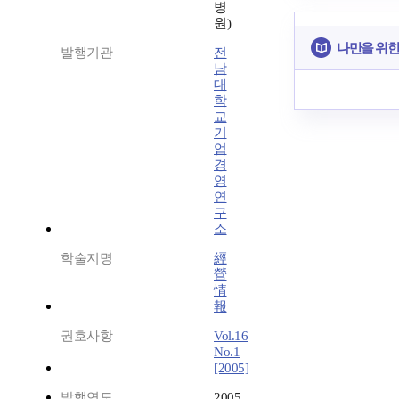
병
원)
나만을 위한
발행기관
전
남
대
학
교
기
업
경
영
연
구
소
학술지명
經
營
情
報
권호사항
Vol.16
No.1
[2005]
발행연도
2005