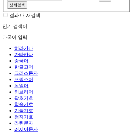
상세검색
결과 내 재검색
인기 검색어
다국어 입력
히라가나
가타카나
중국어
한글고어
그리스문자
프랑스어
독일어
히브리어
괄호기호
학술기호
기술기호
첨자기호
라틴문자
러시아문자