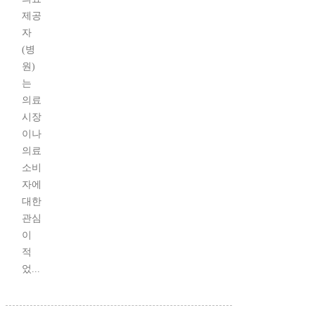
제공
자
(병
원)
는
의료
시장
이나
의료
소비
자에
대한
관심
이
적
었...