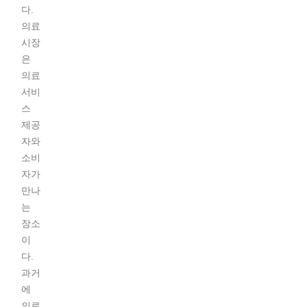
다.
의료
시장
은
의료
서비
스
제공
자와
소비
자가
만나
는
장소
이
다.
과거
에
의료