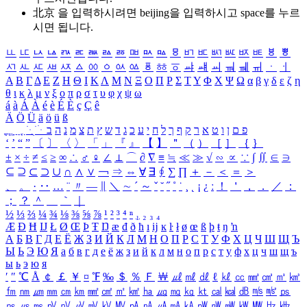
北京 을 입력하시려면
beijing
을 입력하시고 space를 누르
시면 됩니다.
ㅥ
ㅦ
ㅧ
ㅨ
ㅩ
ㅪ
ㅫ
ㅬ
ㅭ
ㅮ
ㅯ
ㅰ
ㅱ
ㅲ
ㅳ
ㅴ
ㅵ
ㅶ
ㅷ
ㅸ
ㅹ
ㅺ
ㅻ
ㅼ
ㅽ
ㅾ
ㅿ
ㆀ
ㆁ
ㆂ
ㆃ
ㆄ
ㆅ
ㆆ
ㆇ
ㆈ
ㆉ
ㆊ
ㆋ
ㆌ
ㆍ
ㆎ
Α
Β
Γ
Δ
Ε
Ζ
Η
Θ
Ι
Κ
Λ
Μ
Ν
Ξ
Ο
Π
Ρ
Σ
Τ
Υ
Φ
Χ
Ψ
Ω
α
β
γ
δ
ε
ζ
η
θ
ι
κ
λ
μ
ν
ξ
ο
π
ρ
σ
τ
υ
φ
χ
ψ
ω
á
à
Á
À
é
è
É
È
ç
Ç
ê
Ä
Ö
Ü
ä
ö
ü
ß
ְ
ֳ
ֲ
ֱ
ָ
ַ
ֵ
ֶ
ִ
ֹ
ּ
ֻ
ׂ
ׁ
ּ
ב
ה
נ
מ
צ
ת
ץ
ש
ד
ג
כ
ע
י
ח
ל
ך
ף
ק
ר
א
ט
ו
ן
ם
פ
‘
’
“
”
〔
〕
〈
〉
「
」
『
』
【
】
＂
（
）
［
］
｛
｝
±
×
÷
≠
≤
≥
∞
∴
♂
♀
∠
⊥
⌒
∂
∇
≡
≒
≪
≫
√
∽
∝
∵
∫
∬
∈
∋
⊆
⊇
⊂
⊃
∪
∩
∧
∨
￢
⇒
⇔
∀
∃
∮
∑
∏
＋
－
＜
＝
＞
、
。
·
‥
…
¨
〃
―
∥
＼
∼
´
～
ˇ
˘
˝
˚
˙
¸
˛
¡
¿
ː
！
＇
，
．
／
：
；
？
＾
＿
｀
｜
½
⅓
⅔
¼
¾
⅛
⅜
⅝
⅞
¹
²
³
⁴
ⁿ
₁
₂
₃
₄
Æ
Ð
Ħ
Ĳ
Ł
Ø
Œ
Þ
Ŧ
Ŋ
æ
đ
ð
ħ
ı
ĳ
ĸ
ŀ
ł
ø
œ
ß
þ
ŧ
ŋ
ŉ
А
Б
В
Г
Д
Е
Ё
Ж
З
И
Й
К
Л
М
Н
О
П
Р
С
Т
У
Ф
Х
Ц
Ч
Ш
Щ
Ъ
Ы
Ь
Э
Ю
Я
а
б
в
г
д
е
ё
ж
з
и
й
к
л
м
н
о
п
р
с
т
у
ф
х
ц
ч
ш
щ
ъ
ы
ь
э
ю
я
′
″
℃
Å
￠
￡
￥
¤
℉
‰
＄
％
Ｆ
￦
㎕
㎖
㎗
ℓ
㎘
㏄
㎣
㎤
㎥
㎦
㎙
㎚
㎛
㎜
㎝
㎞
㎟
㎠
㎡
㎢
㏊
㎍
㎎
㎏
㏏
㎈
㎉
㏈
㎧
㎨
㎰
㎱
㎲
㎳
㎴
㎵
㎶
㎷
㎸
㎹
㎀
㎁
㎂
㎃
㎄
㎺
㎻
㎽
㎾
㎿
㎐
㎑