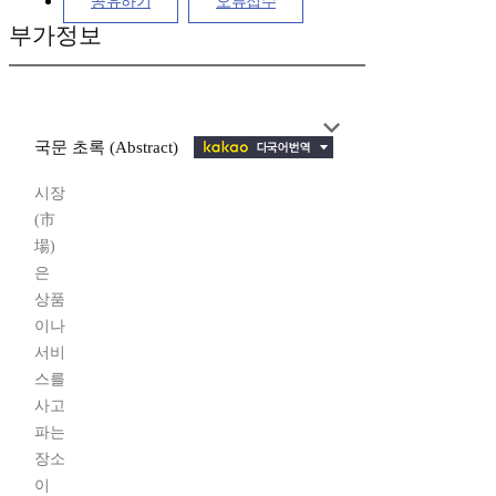
공유하기
오류접수
부가정보
국문 초록 (Abstract)
시장
(市
場)
은
상품
이나
서비
스를
사고
파는
장소
이