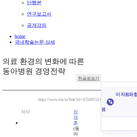
단행본
연구보고서
공개강의
home
국내학술논문 상세
의료 환경의 변화에 따른
동아병원 경영전략
한글로보기
이 자료와 함
https://www.riss.kr/link?id=A35495521
료
저자
정
재
훈
(동
아