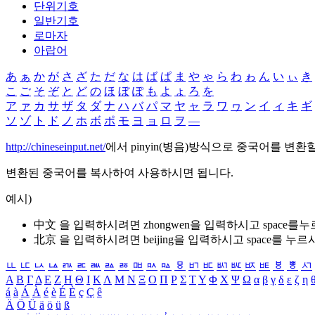
단위기호
일반기호
로마자
아랍어
あ
ぁ
か
が
さ
ざ
た
だ
な
は
ば
ぱ
ま
や
ゃ
ら
わ
ゎ
ん
い
ぃ
き
こ
ご
そ
ぞ
と
ど
の
ほ
ぼ
ぽ
も
よ
ょ
ろ
を
ア
ァ
カ
サ
ザ
タ
ダ
ナ
ハ
バ
パ
マ
ヤ
ャ
ラ
ワ
ヮ
ン
イ
ィ
キ
ギ
ソ
ゾ
ト
ド
ノ
ホ
ボ
ポ
モ
ヨ
ョ
ロ
ヲ
―
http://chineseinput.net/
에서 pinyin(병음)방식으로 중국어를 변환
변환된 중국어를 복사하여 사용하시면 됩니다.
예시)
中文 을 입력하시려면
zhongwen
을 입력하시고 space를
北京 을 입력하시려면
beijing
을 입력하시고 space를 누르
ㅥ
ㅦ
ㅧ
ㅨ
ㅩ
ㅪ
ㅫ
ㅬ
ㅭ
ㅮ
ㅯ
ㅰ
ㅱ
ㅲ
ㅳ
ㅴ
ㅵ
ㅶ
ㅷ
ㅸ
ㅹ
ㅺ
Α
Β
Γ
Δ
Ε
Ζ
Η
Θ
Ι
Κ
Λ
Μ
Ν
Ξ
Ο
Π
Ρ
Σ
Τ
Υ
Φ
Χ
Ψ
Ω
α
β
γ
δ
ε
ζ
η
á
à
Á
À
é
è
É
È
ç
Ç
ê
Ä
Ö
Ü
ä
ö
ü
ß