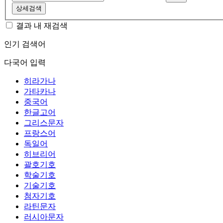
상세검색
결과 내 재검색
인기 검색어
다국어 입력
히라가나
가타카나
중국어
한글고어
그리스문자
프랑스어
독일어
히브리어
괄호기호
학술기호
기술기호
첨자기호
라틴문자
러시아문자