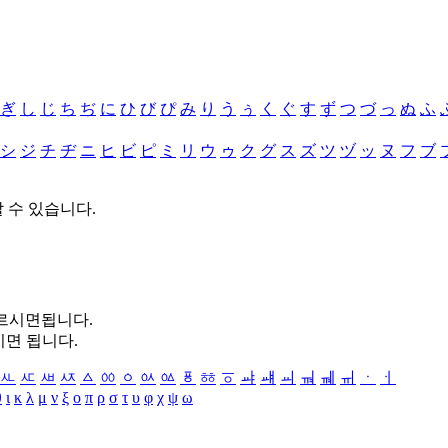
ぎ
し
じ
ち
ぢ
に
ひ
び
ぴ
み
り
う
ぅ
く
ぐ
す
ず
つ
づ
っ
ぬ
ふ
シ
ジ
チ
ヂ
ニ
ヒ
ビ
ピ
ミ
リ
ウ
ゥ
ク
グ
ス
ズ
ツ
ヅ
ッ
ヌ
フ
ブ
할 수 있습니다.
누르시면됩니다.
시면 됩니다.
ㅻ
ㅼ
ㅽ
ㅾ
ㅿ
ㆀ
ㆁ
ㆂ
ㆃ
ㆄ
ㆅ
ㆆ
ㆇ
ㆈ
ㆉ
ㆊ
ㆋ
ㆌ
ㆍ
ㆎ
θ
ι
κ
λ
μ
ν
ξ
ο
π
ρ
σ
τ
υ
φ
χ
ψ
ω