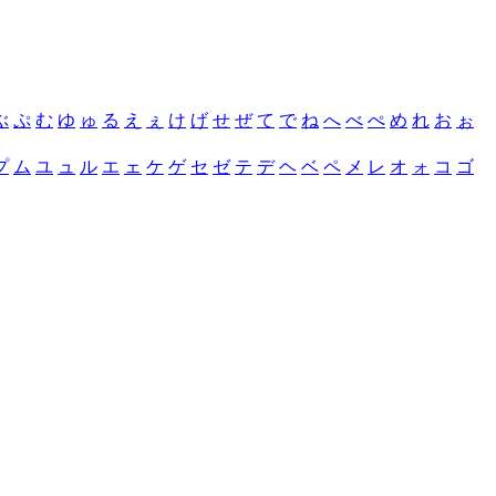
ぶ
ぷ
む
ゆ
ゅ
る
え
ぇ
け
げ
せ
ぜ
て
で
ね
へ
べ
ぺ
め
れ
お
ぉ
プ
ム
ユ
ュ
ル
エ
ェ
ケ
ゲ
セ
ゼ
テ
デ
ヘ
ベ
ペ
メ
レ
オ
ォ
コ
ゴ