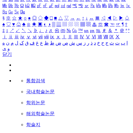
㎒
㎓
㎔
Ω
㏀
㏁
㎊
㎋
㎌
㏖
㏅
㎭
㎮
㎯
㏛
㎩
㎪
㎫
㎬
㏝
㏐
㏓
㏃
㏉
㏜
㏆
§
※
☆
★
○
●
◎
◇
◆
□
■
△
▽
→
←
↑
↓
↔
〓
◁
◀
▷
▶
♤
♠
♡
♥
♧
♣
⊙
◈
▣
◐
◑
▒
▤
▥
▨
▧
▦
▩
♨
☏
☎
☜
☞
¶
†
‡
↕
↗
↙
↖
↘
♭
♩
♪
♬
㉿
㈜
№
㏇
™
㏂
㏘
℡
＃
＆
＊
＠
ª
º
ⅰ
ⅱ
ⅲ
ⅳ
ⅴ
ⅵ
ⅶ
ⅷ
ⅸ
ⅹ
Ⅰ
Ⅱ
Ⅲ
Ⅳ
Ⅴ
Ⅵ
Ⅶ
Ⅷ
Ⅸ
Ⅹ
ا
ب
ت
ث
ج
ح
خ
د
ذ
ر
ز
س
ش
ص
ض
ط
ظ
ع
غ
ف
ق
ک
ل
م
ن
ه
و
ی
닫기
통합검색
국내학술논문
학위논문
해외학술논문
학술지