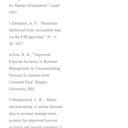
for Market Domination" Cassel
1997
3 Dempster, A. P., "Maximum
likelihood from incomplete data
via the EM algorithm" 39 : 1-
38, 1977
4 Zeni, R. H., "Improved
Forecast Accuracy in Revenue
Management by Unconstraining
Demand Es-timates from
Censored Data" Rutgers
University 2001
5 Weatherford, L. R., "Better
unconstraining of airline demand
data in revenue manage-ment
systems for improved forecast
accuracy and greater revenues" 1