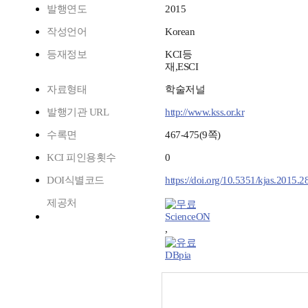
발행연도
2015
작성언어
Korean
등재정보
KCI등
재,ESCI
자료형태
학술저널
발행기관 URL
http://www.kss.or.kr
수록면
467-475(9쪽)
KCI 피인용횟수
0
DOI식별코드
https://doi.org/10.5351/kjas.2015.2
제공처
ScienceON
,
DBpia