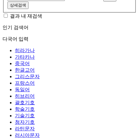
상세검색
결과 내 재검색
인기 검색어
다국어 입력
히라가나
가타카나
중국어
한글고어
그리스문자
프랑스어
독일어
히브리어
괄호기호
학술기호
기술기호
첨자기호
라틴문자
러시아문자