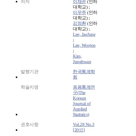
저자
이재준
(인하
대학교) ;
이우주
(인하
대학교) ;
김정환
(인하
대학교) ;
Lee, JaeJune
;
Lee, Woojoo
;
Kim,
Junghwan
발행기관
한국통계학
회
학술지명
응용통계연
구(The
Korean
Journal of
Applied
Statistics)
권호사항
Vol.28 No.3
[2015]