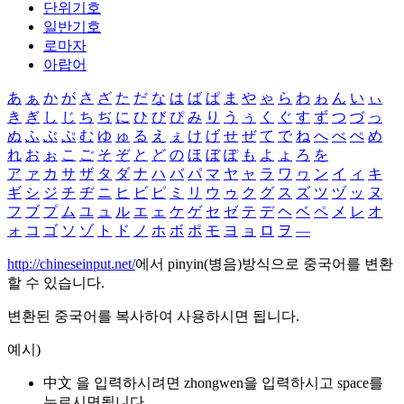
단위기호
일반기호
로마자
아랍어
あ
ぁ
か
が
さ
ざ
た
だ
な
は
ば
ぱ
ま
や
ゃ
ら
わ
ゎ
ん
い
ぃ
き
ぎ
し
じ
ち
ぢ
に
ひ
び
ぴ
み
り
う
ぅ
く
ぐ
す
ず
つ
づ
っ
ぬ
ふ
ぶ
ぷ
む
ゆ
ゅ
る
え
ぇ
け
げ
せ
ぜ
て
で
ね
へ
べ
ぺ
め
れ
お
ぉ
こ
ご
そ
ぞ
と
ど
の
ほ
ぼ
ぽ
も
よ
ょ
ろ
を
ア
ァ
カ
サ
ザ
タ
ダ
ナ
ハ
バ
パ
マ
ヤ
ャ
ラ
ワ
ヮ
ン
イ
ィ
キ
ギ
シ
ジ
チ
ヂ
ニ
ヒ
ビ
ピ
ミ
リ
ウ
ゥ
ク
グ
ス
ズ
ツ
ヅ
ッ
ヌ
フ
ブ
プ
ム
ユ
ュ
ル
エ
ェ
ケ
ゲ
セ
ゼ
テ
デ
ヘ
ベ
ペ
メ
レ
オ
ォ
コ
ゴ
ソ
ゾ
ト
ド
ノ
ホ
ボ
ポ
モ
ヨ
ョ
ロ
ヲ
―
http://chineseinput.net/
에서 pinyin(병음)방식으로 중국어를 변환
할 수 있습니다.
변환된 중국어를 복사하여 사용하시면 됩니다.
예시)
中文 을 입력하시려면
zhongwen
을 입력하시고 space를
누르시면됩니다.