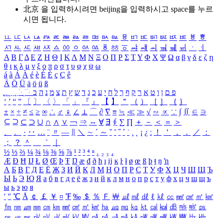
北京 을 입력하시려면
beijing
을 입력하시고 space를 누르
시면 됩니다.
ㅥ
ㅦ
ㅧ
ㅨ
ㅩ
ㅪ
ㅫ
ㅬ
ㅭ
ㅮ
ㅯ
ㅰ
ㅱ
ㅲ
ㅳ
ㅴ
ㅵ
ㅶ
ㅷ
ㅸ
ㅹ
ㅺ
ㅻ
ㅼ
ㅽ
ㅾ
ㅿ
ㆀ
ㆁ
ㆂ
ㆃ
ㆄ
ㆅ
ㆆ
ㆇ
ㆈ
ㆉ
ㆊ
ㆋ
ㆌ
ㆍ
ㆎ
Α
Β
Γ
Δ
Ε
Ζ
Η
Θ
Ι
Κ
Λ
Μ
Ν
Ξ
Ο
Π
Ρ
Σ
Τ
Υ
Φ
Χ
Ψ
Ω
α
β
γ
δ
ε
ζ
η
θ
ι
κ
λ
μ
ν
ξ
ο
π
ρ
σ
τ
υ
φ
χ
ψ
ω
á
à
Á
À
é
è
É
È
ç
Ç
ê
Ä
Ö
Ü
ä
ö
ü
ß
ְ
ֳ
ֲ
ֱ
ָ
ַ
ֵ
ֶ
ִ
ֹ
ּ
ֻ
ׂ
ׁ
ּ
ב
ה
נ
מ
צ
ת
ץ
ש
ד
ג
כ
ע
י
ח
ל
ך
ף
ק
ר
א
ט
ו
ן
ם
פ
‘
’
“
”
〔
〕
〈
〉
「
」
『
』
【
】
＂
（
）
［
］
｛
｝
±
×
÷
≠
≤
≥
∞
∴
♂
♀
∠
⊥
⌒
∂
∇
≡
≒
≪
≫
√
∽
∝
∵
∫
∬
∈
∋
⊆
⊇
⊂
⊃
∪
∩
∧
∨
￢
⇒
⇔
∀
∃
∮
∑
∏
＋
－
＜
＝
＞
、
。
·
‥
…
¨
〃
―
∥
＼
∼
´
～
ˇ
˘
˝
˚
˙
¸
˛
¡
¿
ː
！
＇
，
．
／
：
；
？
＾
＿
｀
｜
½
⅓
⅔
¼
¾
⅛
⅜
⅝
⅞
¹
²
³
⁴
ⁿ
₁
₂
₃
₄
Æ
Ð
Ħ
Ĳ
Ł
Ø
Œ
Þ
Ŧ
Ŋ
æ
đ
ð
ħ
ı
ĳ
ĸ
ŀ
ł
ø
œ
ß
þ
ŧ
ŋ
ŉ
А
Б
В
Г
Д
Е
Ё
Ж
З
И
Й
К
Л
М
Н
О
П
Р
С
Т
У
Ф
Х
Ц
Ч
Ш
Щ
Ъ
Ы
Ь
Э
Ю
Я
а
б
в
г
д
е
ё
ж
з
и
й
к
л
м
н
о
п
р
с
т
у
ф
х
ц
ч
ш
щ
ъ
ы
ь
э
ю
я
′
″
℃
Å
￠
￡
￥
¤
℉
‰
＄
％
Ｆ
￦
㎕
㎖
㎗
ℓ
㎘
㏄
㎣
㎤
㎥
㎦
㎙
㎚
㎛
㎜
㎝
㎞
㎟
㎠
㎡
㎢
㏊
㎍
㎎
㎏
㏏
㎈
㎉
㏈
㎧
㎨
㎰
㎱
㎲
㎳
㎴
㎵
㎶
㎷
㎸
㎹
㎀
㎁
㎂
㎃
㎄
㎺
㎻
㎽
㎾
㎿
㎐
㎑