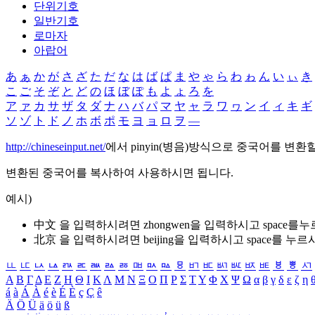
단위기호
일반기호
로마자
아랍어
あ
ぁ
か
が
さ
ざ
た
だ
な
は
ば
ぱ
ま
や
ゃ
ら
わ
ゎ
ん
い
ぃ
き
こ
ご
そ
ぞ
と
ど
の
ほ
ぼ
ぽ
も
よ
ょ
ろ
を
ア
ァ
カ
サ
ザ
タ
ダ
ナ
ハ
バ
パ
マ
ヤ
ャ
ラ
ワ
ヮ
ン
イ
ィ
キ
ギ
ソ
ゾ
ト
ド
ノ
ホ
ボ
ポ
モ
ヨ
ョ
ロ
ヲ
―
http://chineseinput.net/
에서 pinyin(병음)방식으로 중국어를 변환
변환된 중국어를 복사하여 사용하시면 됩니다.
예시)
中文 을 입력하시려면
zhongwen
을 입력하시고 space를
北京 을 입력하시려면
beijing
을 입력하시고 space를 누르
ㅥ
ㅦ
ㅧ
ㅨ
ㅩ
ㅪ
ㅫ
ㅬ
ㅭ
ㅮ
ㅯ
ㅰ
ㅱ
ㅲ
ㅳ
ㅴ
ㅵ
ㅶ
ㅷ
ㅸ
ㅹ
ㅺ
Α
Β
Γ
Δ
Ε
Ζ
Η
Θ
Ι
Κ
Λ
Μ
Ν
Ξ
Ο
Π
Ρ
Σ
Τ
Υ
Φ
Χ
Ψ
Ω
α
β
γ
δ
ε
ζ
η
á
à
Á
À
é
è
É
È
ç
Ç
ê
Ä
Ö
Ü
ä
ö
ü
ß