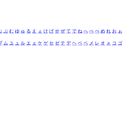
ぶ
ぷ
む
ゆ
ゅ
る
え
ぇ
け
げ
せ
ぜ
て
で
ね
へ
べ
ぺ
め
れ
お
ぉ
プ
ム
ユ
ュ
ル
エ
ェ
ケ
ゲ
セ
ゼ
テ
デ
ヘ
ベ
ペ
メ
レ
オ
ォ
コ
ゴ