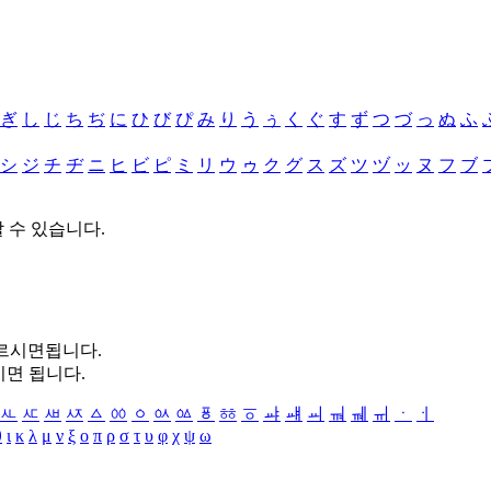
ぎ
し
じ
ち
ぢ
に
ひ
び
ぴ
み
り
う
ぅ
く
ぐ
す
ず
つ
づ
っ
ぬ
ふ
シ
ジ
チ
ヂ
ニ
ヒ
ビ
ピ
ミ
リ
ウ
ゥ
ク
グ
ス
ズ
ツ
ヅ
ッ
ヌ
フ
ブ
할 수 있습니다.
누르시면됩니다.
시면 됩니다.
ㅻ
ㅼ
ㅽ
ㅾ
ㅿ
ㆀ
ㆁ
ㆂ
ㆃ
ㆄ
ㆅ
ㆆ
ㆇ
ㆈ
ㆉ
ㆊ
ㆋ
ㆌ
ㆍ
ㆎ
θ
ι
κ
λ
μ
ν
ξ
ο
π
ρ
σ
τ
υ
φ
χ
ψ
ω