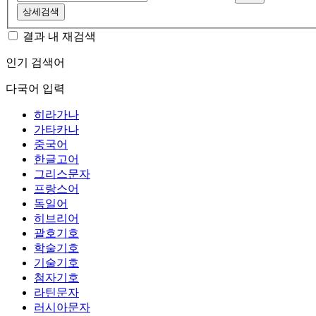
상세검색
결과 내 재검색
인기 검색어
다국어 입력
히라가나
가타카나
중국어
한글고어
그리스문자
프랑스어
독일어
히브리어
괄호기호
학술기호
기술기호
첨자기호
라틴문자
러시아문자