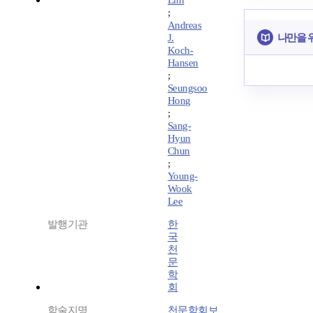
Lim
;
Andreas
나만을 
J.
Koch-
Hansen
;
Seungsoo
Hong
;
Sang-
Hyun
Chun
;
Young-
Wook
Lee
발행기관
한
국
천
문
학
회
학술지명
천문학회보