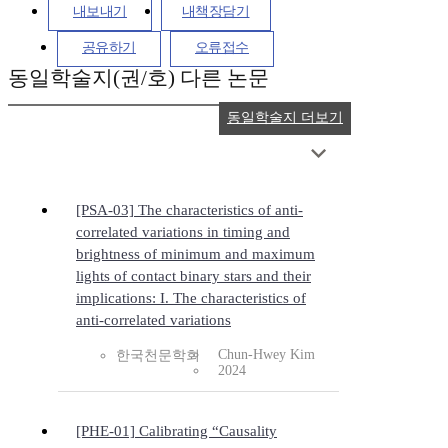
내보내기
내책장담기
공유하기
오류접수
동일학술지(권/호) 다른 논문
동일학술지 더보기
[PSA-03] The characteristics of anti-
correlated variations in timing and
brightness of minimum and maximum
lights of contact binary stars and their
implications: I. The characteristics of
anti-correlated variations
Chun-Hwey Kim
한국천문학회
2024
[PHE-01] Calibrating “Causality