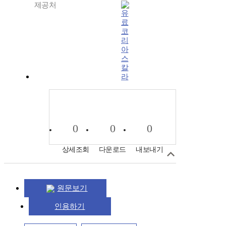
제공처
코
리
아
스
칼
라
0
0
0
상세조회
다운로드
내보내기
원문보기
인용하기