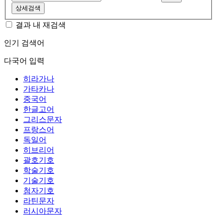
상세검색
결과 내 재검색
인기 검색어
다국어 입력
히라가나
가타카나
중국어
한글고어
그리스문자
프랑스어
독일어
히브리어
괄호기호
학술기호
기술기호
첨자기호
라틴문자
러시아문자