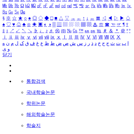
㎒
㎓
㎔
Ω
㏀
㏁
㎊
㎋
㎌
㏖
㏅
㎭
㎮
㎯
㏛
㎩
㎪
㎫
㎬
㏝
㏐
㏓
㏃
㏉
㏜
㏆
§
※
☆
★
○
●
◎
◇
◆
□
■
△
▽
→
←
↑
↓
↔
〓
◁
◀
▷
▶
♤
♠
♡
♥
♧
♣
⊙
◈
▣
◐
◑
▒
▤
▥
▨
▧
▦
▩
♨
☏
☎
☜
☞
¶
†
‡
↕
↗
↙
↖
↘
♭
♩
♪
♬
㉿
㈜
№
㏇
™
㏂
㏘
℡
＃
＆
＊
＠
ª
º
ⅰ
ⅱ
ⅲ
ⅳ
ⅴ
ⅵ
ⅶ
ⅷ
ⅸ
ⅹ
Ⅰ
Ⅱ
Ⅲ
Ⅳ
Ⅴ
Ⅵ
Ⅶ
Ⅷ
Ⅸ
Ⅹ
ا
ب
ت
ث
ج
ح
خ
د
ذ
ر
ز
س
ش
ص
ض
ط
ظ
ع
غ
ف
ق
ک
ل
م
ن
ه
و
ی
닫기
통합검색
국내학술논문
학위논문
해외학술논문
학술지