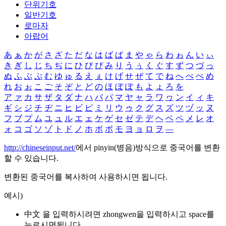
단위기호
일반기호
로마자
아랍어
あ
ぁ
か
が
さ
ざ
た
だ
な
は
ば
ぱ
ま
や
ゃ
ら
わ
ゎ
ん
い
ぃ
き
ぎ
し
じ
ち
ぢ
に
ひ
び
ぴ
み
り
う
ぅ
く
ぐ
す
ず
つ
づ
っ
ぬ
ふ
ぶ
ぷ
む
ゆ
ゅ
る
え
ぇ
け
げ
せ
ぜ
て
で
ね
へ
べ
ぺ
め
れ
お
ぉ
こ
ご
そ
ぞ
と
ど
の
ほ
ぼ
ぽ
も
よ
ょ
ろ
を
ア
ァ
カ
サ
ザ
タ
ダ
ナ
ハ
バ
パ
マ
ヤ
ャ
ラ
ワ
ヮ
ン
イ
ィ
キ
ギ
シ
ジ
チ
ヂ
ニ
ヒ
ビ
ピ
ミ
リ
ウ
ゥ
ク
グ
ス
ズ
ツ
ヅ
ッ
ヌ
フ
ブ
プ
ム
ユ
ュ
ル
エ
ェ
ケ
ゲ
セ
ゼ
テ
デ
ヘ
ベ
ペ
メ
レ
オ
ォ
コ
ゴ
ソ
ゾ
ト
ド
ノ
ホ
ボ
ポ
モ
ヨ
ョ
ロ
ヲ
―
http://chineseinput.net/
에서 pinyin(병음)방식으로 중국어를 변환
할 수 있습니다.
변환된 중국어를 복사하여 사용하시면 됩니다.
예시)
中文 을 입력하시려면
zhongwen
을 입력하시고 space를
누르시면됩니다.