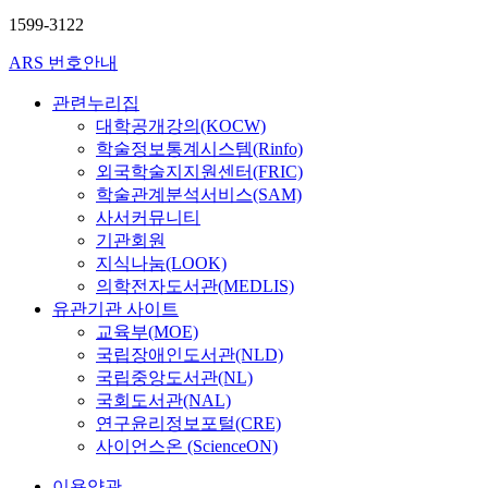
1599-3122
ARS 번호안내
관련누리집
대학공개강의(KOCW)
학술정보통계시스템(Rinfo)
외국학술지지원센터(FRIC)
학술관계분석서비스(SAM)
사서커뮤니티
기관회원
지식나눔(LOOK)
의학전자도서관(MEDLIS)
유관기관 사이트
교육부(MOE)
국립장애인도서관(NLD)
국립중앙도서관(NL)
국회도서관(NAL)
연구윤리정보포털(CRE)
사이언스온 (ScienceON)
이용약관