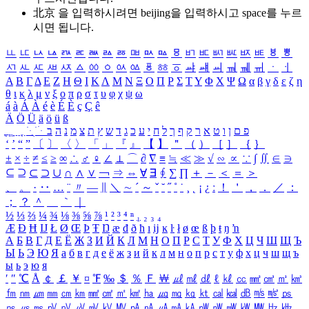
北京 을 입력하시려면
beijing
을 입력하시고 space를 누르
시면 됩니다.
ㅥ
ㅦ
ㅧ
ㅨ
ㅩ
ㅪ
ㅫ
ㅬ
ㅭ
ㅮ
ㅯ
ㅰ
ㅱ
ㅲ
ㅳ
ㅴ
ㅵ
ㅶ
ㅷ
ㅸ
ㅹ
ㅺ
ㅻ
ㅼ
ㅽ
ㅾ
ㅿ
ㆀ
ㆁ
ㆂ
ㆃ
ㆄ
ㆅ
ㆆ
ㆇ
ㆈ
ㆉ
ㆊ
ㆋ
ㆌ
ㆍ
ㆎ
Α
Β
Γ
Δ
Ε
Ζ
Η
Θ
Ι
Κ
Λ
Μ
Ν
Ξ
Ο
Π
Ρ
Σ
Τ
Υ
Φ
Χ
Ψ
Ω
α
β
γ
δ
ε
ζ
η
θ
ι
κ
λ
μ
ν
ξ
ο
π
ρ
σ
τ
υ
φ
χ
ψ
ω
á
à
Á
À
é
è
É
È
ç
Ç
ê
Ä
Ö
Ü
ä
ö
ü
ß
ְ
ֳ
ֲ
ֱ
ָ
ַ
ֵ
ֶ
ִ
ֹ
ּ
ֻ
ׂ
ׁ
ּ
ב
ה
נ
מ
צ
ת
ץ
ש
ד
ג
כ
ע
י
ח
ל
ך
ף
ק
ר
א
ט
ו
ן
ם
פ
‘
’
“
”
〔
〕
〈
〉
「
」
『
』
【
】
＂
（
）
［
］
｛
｝
±
×
÷
≠
≤
≥
∞
∴
♂
♀
∠
⊥
⌒
∂
∇
≡
≒
≪
≫
√
∽
∝
∵
∫
∬
∈
∋
⊆
⊇
⊂
⊃
∪
∩
∧
∨
￢
⇒
⇔
∀
∃
∮
∑
∏
＋
－
＜
＝
＞
、
。
·
‥
…
¨
〃
―
∥
＼
∼
´
～
ˇ
˘
˝
˚
˙
¸
˛
¡
¿
ː
！
＇
，
．
／
：
；
？
＾
＿
｀
｜
½
⅓
⅔
¼
¾
⅛
⅜
⅝
⅞
¹
²
³
⁴
ⁿ
₁
₂
₃
₄
Æ
Ð
Ħ
Ĳ
Ł
Ø
Œ
Þ
Ŧ
Ŋ
æ
đ
ð
ħ
ı
ĳ
ĸ
ŀ
ł
ø
œ
ß
þ
ŧ
ŋ
ŉ
А
Б
В
Г
Д
Е
Ё
Ж
З
И
Й
К
Л
М
Н
О
П
Р
С
Т
У
Ф
Х
Ц
Ч
Ш
Щ
Ъ
Ы
Ь
Э
Ю
Я
а
б
в
г
д
е
ё
ж
з
и
й
к
л
м
н
о
п
р
с
т
у
ф
х
ц
ч
ш
щ
ъ
ы
ь
э
ю
я
′
″
℃
Å
￠
￡
￥
¤
℉
‰
＄
％
Ｆ
￦
㎕
㎖
㎗
ℓ
㎘
㏄
㎣
㎤
㎥
㎦
㎙
㎚
㎛
㎜
㎝
㎞
㎟
㎠
㎡
㎢
㏊
㎍
㎎
㎏
㏏
㎈
㎉
㏈
㎧
㎨
㎰
㎱
㎲
㎳
㎴
㎵
㎶
㎷
㎸
㎹
㎀
㎁
㎂
㎃
㎄
㎺
㎻
㎽
㎾
㎿
㎐
㎑