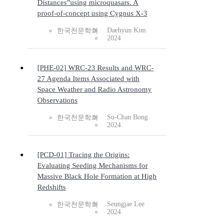
Distances”using microquasars. A
proof-of-concept using Cygnus X-3
Daehyun Kim
한국천문학회
2024
[PHE-02] WRC-23 Results and WRC-
27 Agenda Items Associated with
Space Weather and Radio Astronomy
Observations
Su-Chan Bong
한국천문학회
2024
[PCD-01] Tracing the Origins:
Evaluating Seeding Mechanisms for
Massive Black Hole Formation at High
Redshifts
Seungjae Lee
한국천문학회
2024