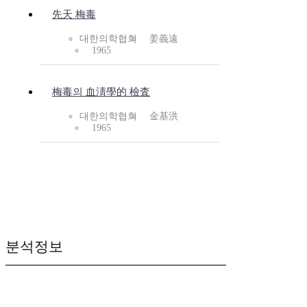
先天 梅毒
대한의학협회
姜義遠
1965
梅毒의 血淸學的 檢査
대한의학협회
金基洪
1965
분석정보