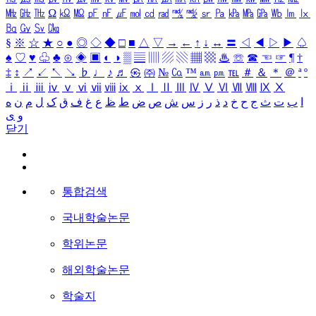
㎒
㎓
㎔
Ω
㏀
㏁
㎊
㎋
㎌
㏖
㏅
㎭
㎮
㎯
㏛
㎩
㎪
㎫
㎬
㏝
㏐
㏓
㏃
㏉
㏜
㏆
§
※
☆
★
○
●
◎
◇
◆
□
■
△
▽
→
←
↑
↓
↔
〓
◁
◀
▷
▶
♤
♠
♡
♥
♧
♣
⊙
◈
▣
◐
◑
▒
▤
▥
▨
▧
▦
▩
♨
☏
☎
☜
☞
¶
†
‡
↕
↗
↙
↖
↘
♭
♩
♪
♬
㉿
㈜
№
㏇
™
㏂
㏘
℡
＃
＆
＊
＠
ª
º
ⅰ
ⅱ
ⅲ
ⅳ
ⅴ
ⅵ
ⅶ
ⅷ
ⅸ
ⅹ
Ⅰ
Ⅱ
Ⅲ
Ⅳ
Ⅴ
Ⅵ
Ⅶ
Ⅷ
Ⅸ
Ⅹ
ا
ب
ت
ث
ج
ح
خ
د
ذ
ر
ز
س
ش
ص
ض
ط
ظ
ع
غ
ف
ق
ک
ل
م
ن
ه
و
ی
닫기
통합검색
국내학술논문
학위논문
해외학술논문
학술지