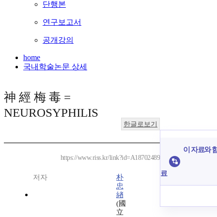
단행본
연구보고서
공개강의
home
국내학술논문 상세
神 經 梅 毒 =
NEUROSYPHILIS
한글로보기
이 자료와 함
https://www.riss.kr/link?id=A18702489
료
저자
朴
忠
緖
(國
立