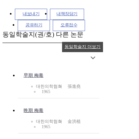
내보내기
내책장담기
공유하기
오류접수
동일학술지(권/호) 다른 논문
동일학술지 더보기
早期 梅毒
대한의학협회
張進堯
1965
晩期 梅毒
대한의학협회
金洪植
1965