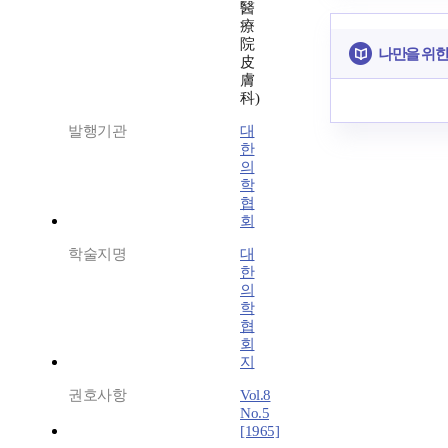
醫
療
院
나만을 위한
皮
膚
科)
발행기관
대
한
의
학
협
회
학술지명
대
한
의
학
협
회
지
권호사항
Vol.8
No.5
[1965]