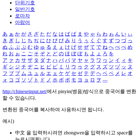
단위기호
일반기호
로마자
아랍어
あ
ぁ
か
が
さ
ざ
た
だ
な
は
ば
ぱ
ま
や
ゃ
ら
わ
ゎ
ん
い
ぃ
き
ぎ
し
じ
ち
ぢ
に
ひ
び
ぴ
み
り
う
ぅ
く
ぐ
す
ず
つ
づ
っ
ぬ
ふ
ぶ
ぷ
む
ゆ
ゅ
る
え
ぇ
け
げ
せ
ぜ
て
で
ね
へ
べ
ぺ
め
れ
お
ぉ
こ
ご
そ
ぞ
と
ど
の
ほ
ぼ
ぽ
も
よ
ょ
ろ
を
ア
ァ
カ
サ
ザ
タ
ダ
ナ
ハ
バ
パ
マ
ヤ
ャ
ラ
ワ
ヮ
ン
イ
ィ
キ
ギ
シ
ジ
チ
ヂ
ニ
ヒ
ビ
ピ
ミ
リ
ウ
ゥ
ク
グ
ス
ズ
ツ
ヅ
ッ
ヌ
フ
ブ
プ
ム
ユ
ュ
ル
エ
ェ
ケ
ゲ
セ
ゼ
テ
デ
ヘ
ベ
ペ
メ
レ
オ
ォ
コ
ゴ
ソ
ゾ
ト
ド
ノ
ホ
ボ
ポ
モ
ヨ
ョ
ロ
ヲ
―
http://chineseinput.net/
에서 pinyin(병음)방식으로 중국어를 변환
할 수 있습니다.
변환된 중국어를 복사하여 사용하시면 됩니다.
예시)
中文 을 입력하시려면
zhongwen
을 입력하시고 space를
누르시면됩니다.