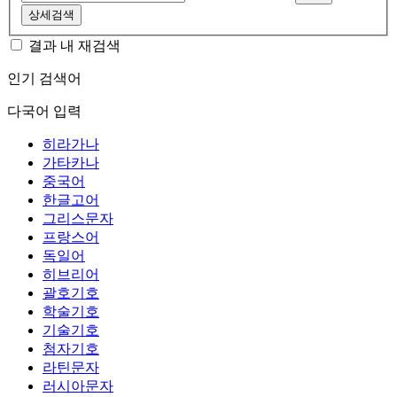
상세검색
결과 내 재검색
인기 검색어
다국어 입력
히라가나
가타카나
중국어
한글고어
그리스문자
프랑스어
독일어
히브리어
괄호기호
학술기호
기술기호
첨자기호
라틴문자
러시아문자