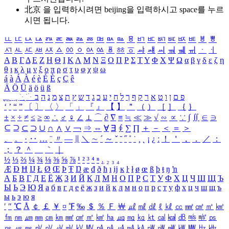
北京 을 입력하시려면
beijing
을 입력하시고 space를 누르
시면 됩니다.
ㅥ
ㅦ
ㅧ
ㅨ
ㅩ
ㅪ
ㅫ
ㅬ
ㅭ
ㅮ
ㅯ
ㅰ
ㅱ
ㅲ
ㅳ
ㅴ
ㅵ
ㅶ
ㅷ
ㅸ
ㅹ
ㅺ
ㅻ
ㅼ
ㅽ
ㅾ
ㅿ
ㆀ
ㆁ
ㆂ
ㆃ
ㆄ
ㆅ
ㆆ
ㆇ
ㆈ
ㆉ
ㆊ
ㆋ
ㆌ
ㆍ
ㆎ
Α
Β
Γ
Δ
Ε
Ζ
Η
Θ
Ι
Κ
Λ
Μ
Ν
Ξ
Ο
Π
Ρ
Σ
Τ
Υ
Φ
Χ
Ψ
Ω
α
β
γ
δ
ε
ζ
η
θ
ι
κ
λ
μ
ν
ξ
ο
π
ρ
σ
τ
υ
φ
χ
ψ
ω
á
à
Á
À
é
è
É
È
ç
Ç
ê
Ä
Ö
Ü
ä
ö
ü
ß
ְ
ֳ
ֲ
ֱ
ָ
ַ
ֵ
ֶ
ִ
ֹ
ּ
ֻ
ׂ
ׁ
ּ
ב
ה
נ
מ
צ
ת
ץ
ש
ד
ג
כ
ע
י
ח
ל
ך
ף
ק
ר
א
ט
ו
ן
ם
פ
‘
’
“
”
〔
〕
〈
〉
「
」
『
』
【
】
＂
（
）
［
］
｛
｝
±
×
÷
≠
≤
≥
∞
∴
♂
♀
∠
⊥
⌒
∂
∇
≡
≒
≪
≫
√
∽
∝
∵
∫
∬
∈
∋
⊆
⊇
⊂
⊃
∪
∩
∧
∨
￢
⇒
⇔
∀
∃
∮
∑
∏
＋
－
＜
＝
＞
、
。
·
‥
…
¨
〃
―
∥
＼
∼
´
～
ˇ
˘
˝
˚
˙
¸
˛
¡
¿
ː
！
＇
，
．
／
：
；
？
＾
＿
｀
｜
½
⅓
⅔
¼
¾
⅛
⅜
⅝
⅞
¹
²
³
⁴
ⁿ
₁
₂
₃
₄
Æ
Ð
Ħ
Ĳ
Ł
Ø
Œ
Þ
Ŧ
Ŋ
æ
đ
ð
ħ
ı
ĳ
ĸ
ŀ
ł
ø
œ
ß
þ
ŧ
ŋ
ŉ
А
Б
В
Г
Д
Е
Ё
Ж
З
И
Й
К
Л
М
Н
О
П
Р
С
Т
У
Ф
Х
Ц
Ч
Ш
Щ
Ъ
Ы
Ь
Э
Ю
Я
а
б
в
г
д
е
ё
ж
з
и
й
к
л
м
н
о
п
р
с
т
у
ф
х
ц
ч
ш
щ
ъ
ы
ь
э
ю
я
′
″
℃
Å
￠
￡
￥
¤
℉
‰
＄
％
Ｆ
￦
㎕
㎖
㎗
ℓ
㎘
㏄
㎣
㎤
㎥
㎦
㎙
㎚
㎛
㎜
㎝
㎞
㎟
㎠
㎡
㎢
㏊
㎍
㎎
㎏
㏏
㎈
㎉
㏈
㎧
㎨
㎰
㎱
㎲
㎳
㎴
㎵
㎶
㎷
㎸
㎹
㎀
㎁
㎂
㎃
㎄
㎺
㎻
㎽
㎾
㎿
㎐
㎑