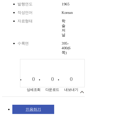
발행연도
1965
작성언어
Korean
자료형태
학
술
저
널
수록면
395-
400(6
쪽)
0
0
0
상세조회
다운로드
내보내기
인용하기