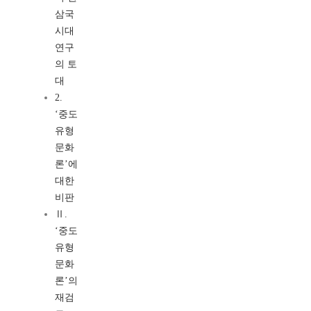
삼국
시대
연구
의 토
대
2.
‘중도
유형
문화
론’에
대한
비판
Ⅱ.
‘중도
유형
문화
론’의
재검