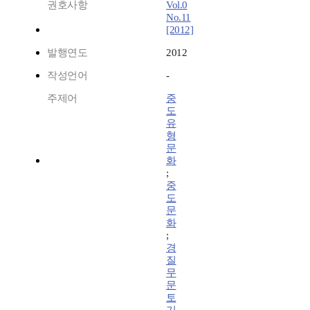
권호사항
Vol.0
No.11
[2012]
발행연도
2012
작성언어
-
주제어
중
도
유
형
문
화
;
중
도
문
화
;
경
질
무
문
토