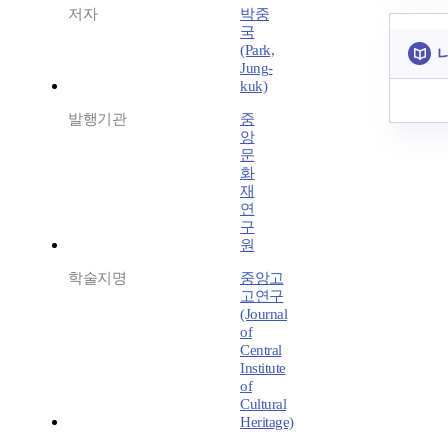
저자
박중
국
(Park,
Jung-
kuk)
발행기관
중
앙
문
화
재
연
구
원
학술지명
중앙고
고연구
(Journal
of
Central
Institute
of
Cultural
Heritage)