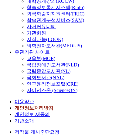
대학공개강의(KOCW)
학술정보통계시스템(Rinfo)
외국학술지지원센터(FRIC)
학술관계분석서비스(SAM)
사서커뮤니티
기관회원
지식나눔(LOOK)
의학전자도서관(MEDLIS)
유관기관 사이트
교육부(MOE)
국립장애인도서관(NLD)
국립중앙도서관(NL)
국회도서관(NAL)
연구윤리정보포털(CRE)
사이언스온 (ScienceON)
이용약관
개인정보처리방침
개인정보 재동의
기관소개
저작물 게시중단요청