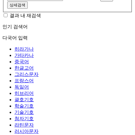
상세검색
결과 내 재검색
인기 검색어
다국어 입력
히라가나
가타카나
중국어
한글고어
그리스문자
프랑스어
독일어
히브리어
괄호기호
학술기호
기술기호
첨자기호
라틴문자
러시아문자