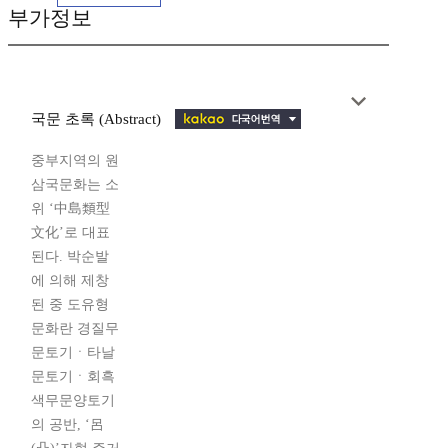
부가정보
국문 초록 (Abstract)
중부지역의 원
삼국문화는 소
위 ‘中島類型
文化’로 대표
된다. 박순발
에 의해 제창
된 중 도유형
문화란 경질무
문토기ㆍ타날
문토기ㆍ회흑
색무문양토기
의 공반, ‘呂