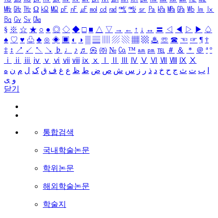
㎒
㎓
㎔
Ω
㏀
㏁
㎊
㎋
㎌
㏖
㏅
㎭
㎮
㎯
㏛
㎩
㎪
㎫
㎬
㏝
㏐
㏓
㏃
㏉
㏜
㏆
§
※
☆
★
○
●
◎
◇
◆
□
■
△
▽
→
←
↑
↓
↔
〓
◁
◀
▷
▶
♤
♠
♡
♥
♧
♣
⊙
◈
▣
◐
◑
▒
▤
▥
▨
▧
▦
▩
♨
☏
☎
☜
☞
¶
†
‡
↕
↗
↙
↖
↘
♭
♩
♪
♬
㉿
㈜
№
㏇
™
㏂
㏘
℡
＃
＆
＊
＠
ª
º
ⅰ
ⅱ
ⅲ
ⅳ
ⅴ
ⅵ
ⅶ
ⅷ
ⅸ
ⅹ
Ⅰ
Ⅱ
Ⅲ
Ⅳ
Ⅴ
Ⅵ
Ⅶ
Ⅷ
Ⅸ
Ⅹ
ا
ب
ت
ث
ج
ح
خ
د
ذ
ر
ز
س
ش
ص
ض
ط
ظ
ع
غ
ف
ق
ک
ل
م
ن
ه
و
ی
닫기
통합검색
국내학술논문
학위논문
해외학술논문
학술지