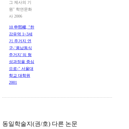
그 제사의 기
원" 학연문화
사 2006
10 申熙權, "한
강유역 1~3세
기 주거지 연
구-‘풍납동식
주거지’의 형
성과정을 중심
으로-" 서울대
학교 대학원
2001
동일학술지(권/호) 다른 논문