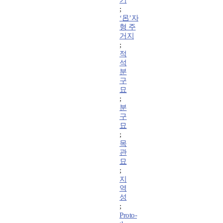
기
;
‘呂’자
형 주
거지
;
적
석
분
구
묘
;
분
구
묘
;
목
관
묘
;
지
역
성
;
Proto-