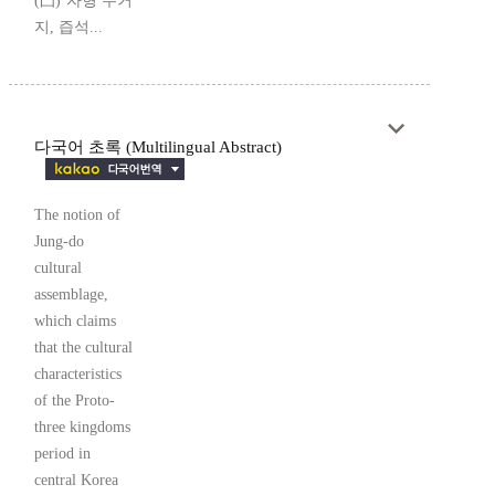
(凸)’자형 주거
지, 즙석...
다국어 초록 (Multilingual Abstract)
The notion of
Jung-do
cultural
assemblage,
which claims
that the cultural
characteristics
of the Proto-
three kingdoms
period in
central Korea