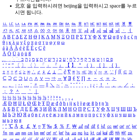
北京 을 입력하시려면
beijing
을 입력하시고 space를 누르
시면 됩니다.
ㅥ
ㅦ
ㅧ
ㅨ
ㅩ
ㅪ
ㅫ
ㅬ
ㅭ
ㅮ
ㅯ
ㅰ
ㅱ
ㅲ
ㅳ
ㅴ
ㅵ
ㅶ
ㅷ
ㅸ
ㅹ
ㅺ
ㅻ
ㅼ
ㅽ
ㅾ
ㅿ
ㆀ
ㆁ
ㆂ
ㆃ
ㆄ
ㆅ
ㆆ
ㆇ
ㆈ
ㆉ
ㆊ
ㆋ
ㆌ
ㆍ
ㆎ
Α
Β
Γ
Δ
Ε
Ζ
Η
Θ
Ι
Κ
Λ
Μ
Ν
Ξ
Ο
Π
Ρ
Σ
Τ
Υ
Φ
Χ
Ψ
Ω
α
β
γ
δ
ε
ζ
η
θ
ι
κ
λ
μ
ν
ξ
ο
π
ρ
σ
τ
υ
φ
χ
ψ
ω
á
à
Á
À
é
è
É
È
ç
Ç
ê
Ä
Ö
Ü
ä
ö
ü
ß
ְ
ֳ
ֲ
ֱ
ָ
ַ
ֵ
ֶ
ִ
ֹ
ּ
ֻ
ׂ
ׁ
ּ
ב
ה
נ
מ
צ
ת
ץ
ש
ד
ג
כ
ע
י
ח
ל
ך
ף
ק
ר
א
ט
ו
ן
ם
פ
‘
’
“
”
〔
〕
〈
〉
「
」
『
』
【
】
＂
（
）
［
］
｛
｝
±
×
÷
≠
≤
≥
∞
∴
♂
♀
∠
⊥
⌒
∂
∇
≡
≒
≪
≫
√
∽
∝
∵
∫
∬
∈
∋
⊆
⊇
⊂
⊃
∪
∩
∧
∨
￢
⇒
⇔
∀
∃
∮
∑
∏
＋
－
＜
＝
＞
、
。
·
‥
…
¨
〃
―
∥
＼
∼
´
～
ˇ
˘
˝
˚
˙
¸
˛
¡
¿
ː
！
＇
，
．
／
：
；
？
＾
＿
｀
｜
½
⅓
⅔
¼
¾
⅛
⅜
⅝
⅞
¹
²
³
⁴
ⁿ
₁
₂
₃
₄
Æ
Ð
Ħ
Ĳ
Ł
Ø
Œ
Þ
Ŧ
Ŋ
æ
đ
ð
ħ
ı
ĳ
ĸ
ŀ
ł
ø
œ
ß
þ
ŧ
ŋ
ŉ
А
Б
В
Г
Д
Е
Ё
Ж
З
И
Й
К
Л
М
Н
О
П
Р
С
Т
У
Ф
Х
Ц
Ч
Ш
Щ
Ъ
Ы
Ь
Э
Ю
Я
а
б
в
г
д
е
ё
ж
з
и
й
к
л
м
н
о
п
р
с
т
у
ф
х
ц
ч
ш
щ
ъ
ы
ь
э
ю
я
′
″
℃
Å
￠
￡
￥
¤
℉
‰
＄
％
Ｆ
￦
㎕
㎖
㎗
ℓ
㎘
㏄
㎣
㎤
㎥
㎦
㎙
㎚
㎛
㎜
㎝
㎞
㎟
㎠
㎡
㎢
㏊
㎍
㎎
㎏
㏏
㎈
㎉
㏈
㎧
㎨
㎰
㎱
㎲
㎳
㎴
㎵
㎶
㎷
㎸
㎹
㎀
㎁
㎂
㎃
㎄
㎺
㎻
㎽
㎾
㎿
㎐
㎑