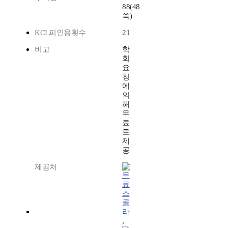
88(48
쪽)
KCI 피인용횟수
21
비고
학
회
요
청
에
의
해
무
료
로
제
공
제공처
스
콜
라
,