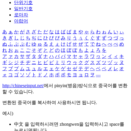
단위기호
일반기호
로마자
아랍어
あ
ぁ
か
が
さ
ざ
た
だ
な
は
ば
ぱ
ま
や
ゃ
ら
わ
ゎ
ん
い
ぃ
き
ぎ
し
じ
ち
ぢ
に
ひ
び
ぴ
み
り
う
ぅ
く
ぐ
す
ず
つ
づ
っ
ぬ
ふ
ぶ
ぷ
む
ゆ
ゅ
る
え
ぇ
け
げ
せ
ぜ
て
で
ね
へ
べ
ぺ
め
れ
お
ぉ
こ
ご
そ
ぞ
と
ど
の
ほ
ぼ
ぽ
も
よ
ょ
ろ
を
ア
ァ
カ
サ
ザ
タ
ダ
ナ
ハ
バ
パ
マ
ヤ
ャ
ラ
ワ
ヮ
ン
イ
ィ
キ
ギ
シ
ジ
チ
ヂ
ニ
ヒ
ビ
ピ
ミ
リ
ウ
ゥ
ク
グ
ス
ズ
ツ
ヅ
ッ
ヌ
フ
ブ
プ
ム
ユ
ュ
ル
エ
ェ
ケ
ゲ
セ
ゼ
テ
デ
ヘ
ベ
ペ
メ
レ
オ
ォ
コ
ゴ
ソ
ゾ
ト
ド
ノ
ホ
ボ
ポ
モ
ヨ
ョ
ロ
ヲ
―
http://chineseinput.net/
에서 pinyin(병음)방식으로 중국어를 변환
할 수 있습니다.
변환된 중국어를 복사하여 사용하시면 됩니다.
예시)
中文 을 입력하시려면
zhongwen
을 입력하시고 space를
누르시면됩니다.