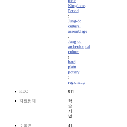
three
Kingdoms
Period
;
Jung-do
cultural
assemblage
;
Jung-do
archeological
culture
;
hard
plain
pottery
;
regionality
KDC
911
자료형태
학
술
저
널
수록면
41-