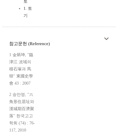
토
1. 토
기
참고문헌 (Reference)
1 金炳坤, "臨
津江 流域의
積石塚과 馬
韓" 東國史學
會 43 : 2007
2 송만영, "六
角形住居址와
漢城期百濟聚
落" 한국고고
학회 (74) : 76-
117, 2010