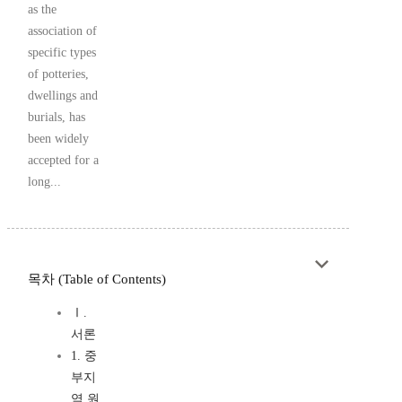
as the
association of
specific types
of potteries,
dwellings and
burials, has
been widely
accepted for a
long...
목차 (Table of Contents)
Ⅰ.
서론
1. 중
부지
역 원