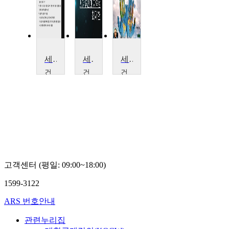
세계유산과 지역성
세계유산과 지역성
세계유산과지역성
건
건
건
국
국
국
대
대
대
학
학
학
교
교
교
최
최
최
재
재
재
헌
헌
헌
고객센터 (평일: 09:00~18:00)
1599-3122
ARS 번호안내
관련누리집