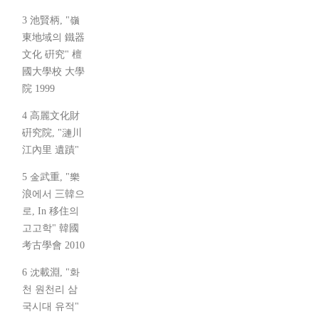
3 池賢柄, "嶺
東地域의 鐵器
文化 硏究" 檀
國大學校 大學
院 1999
4 高麗文化財
硏究院, "漣川
江內里 遺蹟"
5 金武重, "樂
浪에서 三韓으
로, In 移住의
고고학" 韓國
考古學會 2010
6 沈載淵, "화
천 원천리 삼
국시대 유적"