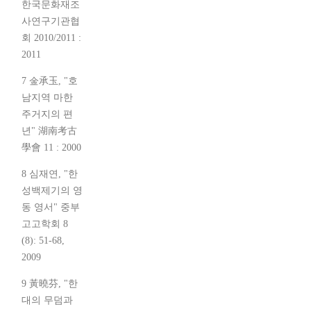
한국문화재조
사연구기관협
회 2010/2011 :
2011
7 金承玉, "호
남지역 마한
주거지의 편
년" 湖南考古
學會 11 : 2000
8 심재연, "한
성백제기의 영
동 영서" 중부
고고학회 8
(8): 51-68,
2009
9 黃曉芬, "한
대의 무덤과