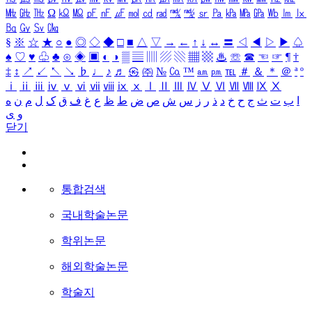
㎒
㎓
㎔
Ω
㏀
㏁
㎊
㎋
㎌
㏖
㏅
㎭
㎮
㎯
㏛
㎩
㎪
㎫
㎬
㏝
㏐
㏓
㏃
㏉
㏜
㏆
§
※
☆
★
○
●
◎
◇
◆
□
■
△
▽
→
←
↑
↓
↔
〓
◁
◀
▷
▶
♤
♠
♡
♥
♧
♣
⊙
◈
▣
◐
◑
▒
▤
▥
▨
▧
▦
▩
♨
☏
☎
☜
☞
¶
†
‡
↕
↗
↙
↖
↘
♭
♩
♪
♬
㉿
㈜
№
㏇
™
㏂
㏘
℡
＃
＆
＊
＠
ª
º
ⅰ
ⅱ
ⅲ
ⅳ
ⅴ
ⅵ
ⅶ
ⅷ
ⅸ
ⅹ
Ⅰ
Ⅱ
Ⅲ
Ⅳ
Ⅴ
Ⅵ
Ⅶ
Ⅷ
Ⅸ
Ⅹ
ا
ب
ت
ث
ج
ح
خ
د
ذ
ر
ز
س
ش
ص
ض
ط
ظ
ع
غ
ف
ق
ک
ل
م
ن
ه
و
ی
닫기
통합검색
국내학술논문
학위논문
해외학술논문
학술지