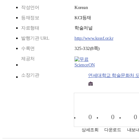
작성언어
Korean
등재정보
KCI등재
자료형태
학술저널
발행기관 URL
http://www.ksssf.or.kr
수록면
325-332(8쪽)
제공처
ScienceON
소장기관
연세대학교 학술문화처 
0
0
0
상세조회
다운로드
내보