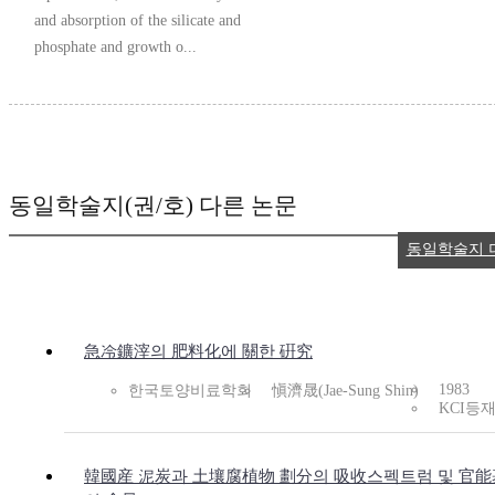
and absorption of the silicate and
phosphate and growth o...
동일학술지(권/호) 다른 논문
동일학술지 
急冷鑛滓의 肥料化에 關한 硏究
1983
한국토양비료학회
愼濟晟(Jae-Sung Shin)
KCI등
韓國産 泥炭과 土壤腐植物 劃分의 吸收스펙트럼 및 官能