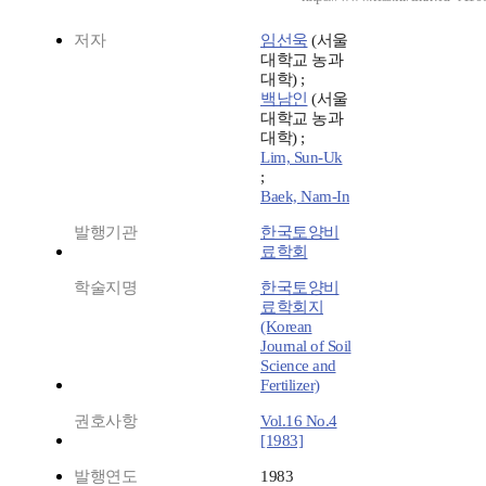
저자
임선욱
(서울
대학교 농과
대학) ;
백남인
(서울
대학교 농과
대학) ;
Lim, Sun-Uk
;
Baek, Nam-In
발행기관
한국토양비
료학회
학술지명
한국토양비
료학회지
(Korean
Journal of Soil
Science and
Fertilizer)
권호사항
Vol.16 No.4
[1983]
발행연도
1983