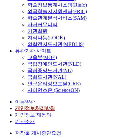
학술정보통계시스템(Rinfo)
외국학술지지원센터(FRIC)
학술관계분석서비스(SAM)
사서커뮤니티
기관회원
지식나눔(LOOK)
의학전자도서관(MEDLIS)
유관기관 사이트
교육부(MOE)
국립장애인도서관(NLD)
국립중앙도서관(NL)
국회도서관(NAL)
연구윤리정보포털(CRE)
사이언스온 (ScienceON)
이용약관
개인정보처리방침
개인정보 재동의
기관소개
저작물 게시중단요청