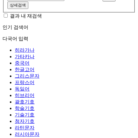
상세검색
결과 내 재검색
인기 검색어
다국어 입력
히라가나
가타카나
중국어
한글고어
그리스문자
프랑스어
독일어
히브리어
괄호기호
학술기호
기술기호
첨자기호
라틴문자
러시아문자