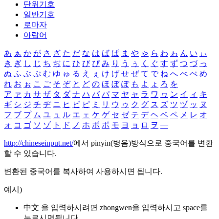
단위기호
일반기호
로마자
아랍어
あ
ぁ
か
が
さ
ざ
た
だ
な
は
ば
ぱ
ま
や
ゃ
ら
わ
ゎ
ん
い
ぃ
き
ぎ
し
じ
ち
ぢ
に
ひ
び
ぴ
み
り
う
ぅ
く
ぐ
す
ず
つ
づ
っ
ぬ
ふ
ぶ
ぷ
む
ゆ
ゅ
る
え
ぇ
け
げ
せ
ぜ
て
で
ね
へ
べ
ぺ
め
れ
お
ぉ
こ
ご
そ
ぞ
と
ど
の
ほ
ぼ
ぽ
も
よ
ょ
ろ
を
ア
ァ
カ
サ
ザ
タ
ダ
ナ
ハ
バ
パ
マ
ヤ
ャ
ラ
ワ
ヮ
ン
イ
ィ
キ
ギ
シ
ジ
チ
ヂ
ニ
ヒ
ビ
ピ
ミ
リ
ウ
ゥ
ク
グ
ス
ズ
ツ
ヅ
ッ
ヌ
フ
ブ
プ
ム
ユ
ュ
ル
エ
ェ
ケ
ゲ
セ
ゼ
テ
デ
ヘ
ベ
ペ
メ
レ
オ
ォ
コ
ゴ
ソ
ゾ
ト
ド
ノ
ホ
ボ
ポ
モ
ヨ
ョ
ロ
ヲ
―
http://chineseinput.net/
에서 pinyin(병음)방식으로 중국어를 변환
할 수 있습니다.
변환된 중국어를 복사하여 사용하시면 됩니다.
예시)
中文 을 입력하시려면
zhongwen
을 입력하시고 space를
누르시면됩니다.