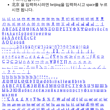
北京 을 입력하시려면
beijing
을 입력하시고 space를 누르
시면 됩니다.
ㅥ
ㅦ
ㅧ
ㅨ
ㅩ
ㅪ
ㅫ
ㅬ
ㅭ
ㅮ
ㅯ
ㅰ
ㅱ
ㅲ
ㅳ
ㅴ
ㅵ
ㅶ
ㅷ
ㅸ
ㅹ
ㅺ
ㅻ
ㅼ
ㅽ
ㅾ
ㅿ
ㆀ
ㆁ
ㆂ
ㆃ
ㆄ
ㆅ
ㆆ
ㆇ
ㆈ
ㆉ
ㆊ
ㆋ
ㆌ
ㆍ
ㆎ
Α
Β
Γ
Δ
Ε
Ζ
Η
Θ
Ι
Κ
Λ
Μ
Ν
Ξ
Ο
Π
Ρ
Σ
Τ
Υ
Φ
Χ
Ψ
Ω
α
β
γ
δ
ε
ζ
η
θ
ι
κ
λ
μ
ν
ξ
ο
π
ρ
σ
τ
υ
φ
χ
ψ
ω
á
à
Á
À
é
è
É
È
ç
Ç
ê
Ä
Ö
Ü
ä
ö
ü
ß
ְ
ֳ
ֲ
ֱ
ָ
ַ
ֵ
ֶ
ִ
ֹ
ּ
ֻ
ׂ
ׁ
ּ
ב
ה
נ
מ
צ
ת
ץ
ש
ד
ג
כ
ע
י
ח
ל
ך
ף
ק
ר
א
ט
ו
ן
ם
פ
‘
’
“
”
〔
〕
〈
〉
「
」
『
』
【
】
＂
（
）
［
］
｛
｝
±
×
÷
≠
≤
≥
∞
∴
♂
♀
∠
⊥
⌒
∂
∇
≡
≒
≪
≫
√
∽
∝
∵
∫
∬
∈
∋
⊆
⊇
⊂
⊃
∪
∩
∧
∨
￢
⇒
⇔
∀
∃
∮
∑
∏
＋
－
＜
＝
＞
、
。
·
‥
…
¨
〃
―
∥
＼
∼
´
～
ˇ
˘
˝
˚
˙
¸
˛
¡
¿
ː
！
＇
，
．
／
：
；
？
＾
＿
｀
｜
½
⅓
⅔
¼
¾
⅛
⅜
⅝
⅞
¹
²
³
⁴
ⁿ
₁
₂
₃
₄
Æ
Ð
Ħ
Ĳ
Ł
Ø
Œ
Þ
Ŧ
Ŋ
æ
đ
ð
ħ
ı
ĳ
ĸ
ŀ
ł
ø
œ
ß
þ
ŧ
ŋ
ŉ
А
Б
В
Г
Д
Е
Ё
Ж
З
И
Й
К
Л
М
Н
О
П
Р
С
Т
У
Ф
Х
Ц
Ч
Ш
Щ
Ъ
Ы
Ь
Э
Ю
Я
а
б
в
г
д
е
ё
ж
з
и
й
к
л
м
н
о
п
р
с
т
у
ф
х
ц
ч
ш
щ
ъ
ы
ь
э
ю
я
′
″
℃
Å
￠
￡
￥
¤
℉
‰
＄
％
Ｆ
￦
㎕
㎖
㎗
ℓ
㎘
㏄
㎣
㎤
㎥
㎦
㎙
㎚
㎛
㎜
㎝
㎞
㎟
㎠
㎡
㎢
㏊
㎍
㎎
㎏
㏏
㎈
㎉
㏈
㎧
㎨
㎰
㎱
㎲
㎳
㎴
㎵
㎶
㎷
㎸
㎹
㎀
㎁
㎂
㎃
㎄
㎺
㎻
㎽
㎾
㎿
㎐
㎑