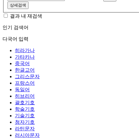
상세검색
결과 내 재검색
인기 검색어
다국어 입력
히라가나
가타카나
중국어
한글고어
그리스문자
프랑스어
독일어
히브리어
괄호기호
학술기호
기술기호
첨자기호
라틴문자
러시아문자