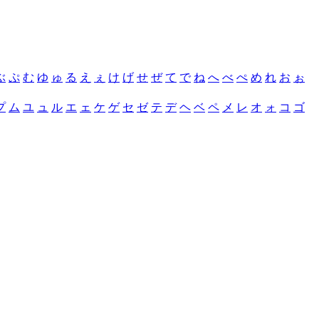
ぶ
ぷ
む
ゆ
ゅ
る
え
ぇ
け
げ
せ
ぜ
て
で
ね
へ
べ
ぺ
め
れ
お
ぉ
プ
ム
ユ
ュ
ル
エ
ェ
ケ
ゲ
セ
ゼ
テ
デ
ヘ
ベ
ペ
メ
レ
オ
ォ
コ
ゴ