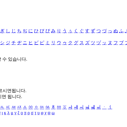
ぎ
し
じ
ち
ぢ
に
ひ
び
ぴ
み
り
う
ぅ
く
ぐ
す
ず
つ
づ
っ
ぬ
ふ
シ
ジ
チ
ヂ
ニ
ヒ
ビ
ピ
ミ
リ
ウ
ゥ
ク
グ
ス
ズ
ツ
ヅ
ッ
ヌ
フ
ブ
할 수 있습니다.
누르시면됩니다.
시면 됩니다.
ㅻ
ㅼ
ㅽ
ㅾ
ㅿ
ㆀ
ㆁ
ㆂ
ㆃ
ㆄ
ㆅ
ㆆ
ㆇ
ㆈ
ㆉ
ㆊ
ㆋ
ㆌ
ㆍ
ㆎ
θ
ι
κ
λ
μ
ν
ξ
ο
π
ρ
σ
τ
υ
φ
χ
ψ
ω