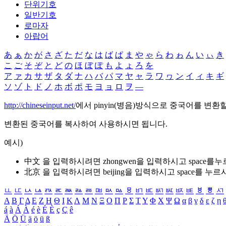
단위기호
일반기호
로마자
아랍어
あ
ぁ
か
が
さ
ざ
た
だ
な
は
ば
ぱ
ま
や
ゃ
ら
わ
ゎ
ん
い
ぃ
き
こ
ご
そ
ぞ
と
ど
の
ほ
ぼ
ぽ
も
よ
ょ
ろ
を
ア
ァ
カ
サ
ザ
タ
ダ
ナ
ハ
バ
パ
マ
ヤ
ャ
ラ
ワ
ヮ
ン
イ
ィ
キ
ギ
ソ
ゾ
ト
ド
ノ
ホ
ボ
ポ
モ
ヨ
ョ
ロ
ヲ
―
http://chineseinput.net/
에서 pinyin(병음)방식으로 중국어를 변환
변환된 중국어를 복사하여 사용하시면 됩니다.
예시)
中文 을 입력하시려면
zhongwen
을 입력하시고 space를
北京 을 입력하시려면
beijing
을 입력하시고 space를 누르
ㅥ
ㅦ
ㅧ
ㅨ
ㅩ
ㅪ
ㅫ
ㅬ
ㅭ
ㅮ
ㅯ
ㅰ
ㅱ
ㅲ
ㅳ
ㅴ
ㅵ
ㅶ
ㅷ
ㅸ
ㅹ
ㅺ
Α
Β
Γ
Δ
Ε
Ζ
Η
Θ
Ι
Κ
Λ
Μ
Ν
Ξ
Ο
Π
Ρ
Σ
Τ
Υ
Φ
Χ
Ψ
Ω
α
β
γ
δ
ε
ζ
η
á
à
Á
À
é
è
É
È
ç
Ç
ê
Ä
Ö
Ü
ä
ö
ü
ß