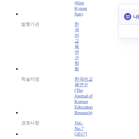
(Kim
Kyung
Sun)
나
발행기관
한
국
어
교
육
연
구
학
회
학술지명
한국어교
육연구
(The
Journal of
Korean
Education
Research)
권호사항
Vol.-
No.7
[2017]