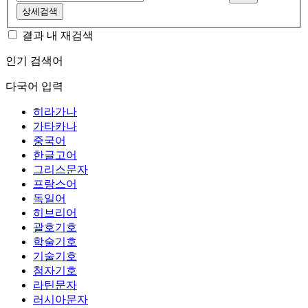
상세검색
결과 내 재검색
인기 검색어
다국어 입력
히라가나
가타카나
중국어
한글고어
그리스문자
프랑스어
독일어
히브리어
괄호기호
학술기호
기술기호
첨자기호
라틴문자
러시아문자