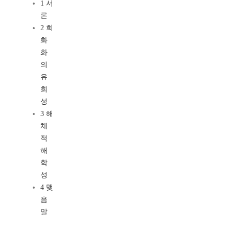
1 서
론
2 희
화
화
의
유
희
성
3 해
체
적
해
학
성
4 맺
음
말