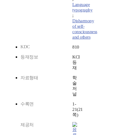
Language
typography
;
Disharmony
of self-
consciousness
and others
KDC
810
등재정보
KCI
등
재
자료형태
학
술
저
널
수록면
1-
21(21
쪽)
제공처