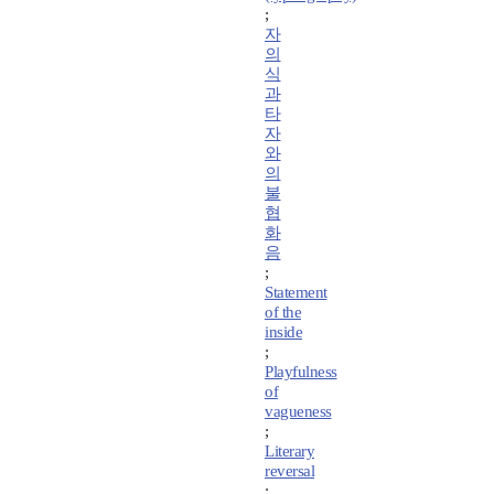
;
자
의
식
과
타
자
와
의
불
협
화
음
;
Statement
of the
inside
;
Playfulness
of
vagueness
;
Literary
reversal
;