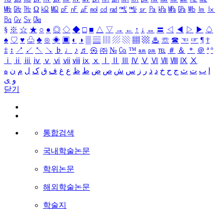
㎒
㎓
㎔
Ω
㏀
㏁
㎊
㎋
㎌
㏖
㏅
㎭
㎮
㎯
㏛
㎩
㎪
㎫
㎬
㏝
㏐
㏓
㏃
㏉
㏜
㏆
§
※
☆
★
○
●
◎
◇
◆
□
■
△
▽
→
←
↑
↓
↔
〓
◁
◀
▷
▶
♤
♠
♡
♥
♧
♣
⊙
◈
▣
◐
◑
▒
▤
▥
▨
▧
▦
▩
♨
☏
☎
☜
☞
¶
†
‡
↕
↗
↙
↖
↘
♭
♩
♪
♬
㉿
㈜
№
㏇
™
㏂
㏘
℡
＃
＆
＊
＠
ª
º
ⅰ
ⅱ
ⅲ
ⅳ
ⅴ
ⅵ
ⅶ
ⅷ
ⅸ
ⅹ
Ⅰ
Ⅱ
Ⅲ
Ⅳ
Ⅴ
Ⅵ
Ⅶ
Ⅷ
Ⅸ
Ⅹ
ا
ب
ت
ث
ج
ح
خ
د
ذ
ر
ز
س
ش
ص
ض
ط
ظ
ع
غ
ف
ق
ک
ل
م
ن
ه
و
ی
닫기
통합검색
국내학술논문
학위논문
해외학술논문
학술지