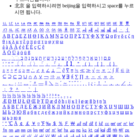
北京 을 입력하시려면
beijing
을 입력하시고 space를 누르
시면 됩니다.
ㅥ
ㅦ
ㅧ
ㅨ
ㅩ
ㅪ
ㅫ
ㅬ
ㅭ
ㅮ
ㅯ
ㅰ
ㅱ
ㅲ
ㅳ
ㅴ
ㅵ
ㅶ
ㅷ
ㅸ
ㅹ
ㅺ
ㅻ
ㅼ
ㅽ
ㅾ
ㅿ
ㆀ
ㆁ
ㆂ
ㆃ
ㆄ
ㆅ
ㆆ
ㆇ
ㆈ
ㆉ
ㆊ
ㆋ
ㆌ
ㆍ
ㆎ
Α
Β
Γ
Δ
Ε
Ζ
Η
Θ
Ι
Κ
Λ
Μ
Ν
Ξ
Ο
Π
Ρ
Σ
Τ
Υ
Φ
Χ
Ψ
Ω
α
β
γ
δ
ε
ζ
η
θ
ι
κ
λ
μ
ν
ξ
ο
π
ρ
σ
τ
υ
φ
χ
ψ
ω
á
à
Á
À
é
è
É
È
ç
Ç
ê
Ä
Ö
Ü
ä
ö
ü
ß
ְ
ֳ
ֲ
ֱ
ָ
ַ
ֵ
ֶ
ִ
ֹ
ּ
ֻ
ׂ
ׁ
ּ
ב
ה
נ
מ
צ
ת
ץ
ש
ד
ג
כ
ע
י
ח
ל
ך
ף
ק
ר
א
ט
ו
ן
ם
פ
‘
’
“
”
〔
〕
〈
〉
「
」
『
』
【
】
＂
（
）
［
］
｛
｝
±
×
÷
≠
≤
≥
∞
∴
♂
♀
∠
⊥
⌒
∂
∇
≡
≒
≪
≫
√
∽
∝
∵
∫
∬
∈
∋
⊆
⊇
⊂
⊃
∪
∩
∧
∨
￢
⇒
⇔
∀
∃
∮
∑
∏
＋
－
＜
＝
＞
、
。
·
‥
…
¨
〃
―
∥
＼
∼
´
～
ˇ
˘
˝
˚
˙
¸
˛
¡
¿
ː
！
＇
，
．
／
：
；
？
＾
＿
｀
｜
½
⅓
⅔
¼
¾
⅛
⅜
⅝
⅞
¹
²
³
⁴
ⁿ
₁
₂
₃
₄
Æ
Ð
Ħ
Ĳ
Ł
Ø
Œ
Þ
Ŧ
Ŋ
æ
đ
ð
ħ
ı
ĳ
ĸ
ŀ
ł
ø
œ
ß
þ
ŧ
ŋ
ŉ
А
Б
В
Г
Д
Е
Ё
Ж
З
И
Й
К
Л
М
Н
О
П
Р
С
Т
У
Ф
Х
Ц
Ч
Ш
Щ
Ъ
Ы
Ь
Э
Ю
Я
а
б
в
г
д
е
ё
ж
з
и
й
к
л
м
н
о
п
р
с
т
у
ф
х
ц
ч
ш
щ
ъ
ы
ь
э
ю
я
′
″
℃
Å
￠
￡
￥
¤
℉
‰
＄
％
Ｆ
￦
㎕
㎖
㎗
ℓ
㎘
㏄
㎣
㎤
㎥
㎦
㎙
㎚
㎛
㎜
㎝
㎞
㎟
㎠
㎡
㎢
㏊
㎍
㎎
㎏
㏏
㎈
㎉
㏈
㎧
㎨
㎰
㎱
㎲
㎳
㎴
㎵
㎶
㎷
㎸
㎹
㎀
㎁
㎂
㎃
㎄
㎺
㎻
㎽
㎾
㎿
㎐
㎑