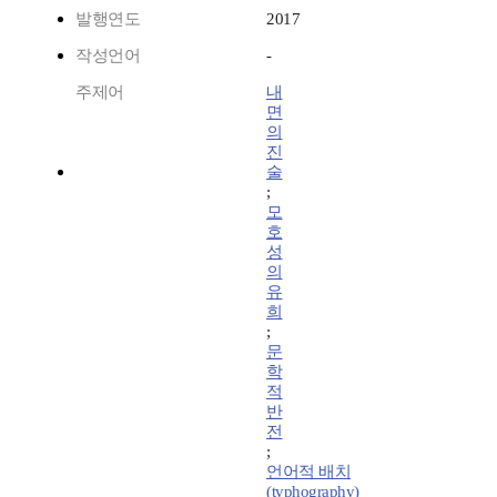
발행연도
2017
작성언어
-
주제어
내
면
의
진
술
;
모
호
성
의
유
희
;
문
학
적
반
전
;
언어적 배치
(typhography)