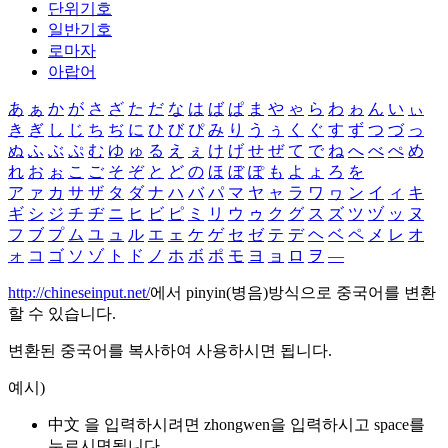
단위기호
일반기호
로마자
아랍어
あ
ぁ
か
が
さ
ざ
た
だ
な
は
ば
ぱ
ま
や
ゃ
ら
わ
ゎ
ん
い
ぃ
き
ぎ
し
じ
ち
ぢ
に
ひ
び
ぴ
み
り
う
ぅ
く
ぐ
す
ず
つ
づ
っ
ぬ
ふ
ぶ
ぷ
む
ゆ
ゅ
る
え
ぇ
け
げ
せ
ぜ
て
で
ね
へ
べ
ぺ
め
れ
お
ぉ
こ
ご
そ
ぞ
と
ど
の
ほ
ぼ
ぽ
も
よ
ょ
ろ
を
ア
ァ
カ
サ
ザ
タ
ダ
ナ
ハ
バ
パ
マ
ヤ
ャ
ラ
ワ
ヮ
ン
イ
ィ
キ
ギ
シ
ジ
チ
ヂ
ニ
ヒ
ビ
ピ
ミ
リ
ウ
ゥ
ク
グ
ス
ズ
ツ
ヅ
ッ
ヌ
フ
ブ
プ
ム
ユ
ュ
ル
エ
ェ
ケ
ゲ
セ
ゼ
テ
デ
ヘ
ベ
ペ
メ
レ
オ
ォ
コ
ゴ
ソ
ゾ
ト
ド
ノ
ホ
ボ
ポ
モ
ヨ
ョ
ロ
ヲ
―
http://chineseinput.net/
에서 pinyin(병음)방식으로 중국어를 변환
할 수 있습니다.
변환된 중국어를 복사하여 사용하시면 됩니다.
예시)
中文 을 입력하시려면
zhongwen
을 입력하시고 space를
누르시면됩니다.