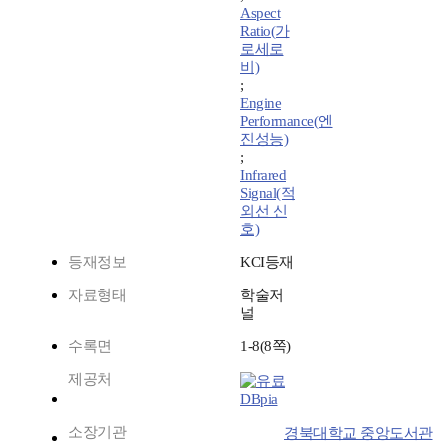
Aspect
Ratio(가
로세로
비)
;
Engine
Performance(엔
진성능)
;
Infrared
Signal(적
외선 신
호)
등재정보
KCI등재
자료형태
학술저
널
수록면
1-8(8쪽)
제공처
DBpia
소장기관
경북대학교 중앙도서관