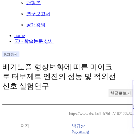
단행본
연구보고서
공개강의
home
국내학술논문 상세
배기노즐 형상변화에 따른 마이크
로 터보제트 엔진의 성능 및 적외선
신호 실험연구
한글로보기
https://www.riss.kr/link?id=A102122464
저자
박규상
(Gyusang