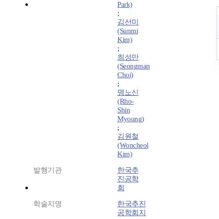
Park)
;
김선미
(Sunmi
Kim)
;
최성만
(Seongman
Choi)
;
명노신
(Rho-
Shin
Myoung)
;
김원철
(Woncheol
Kim)
발행기관
한국추
진공학
회
학술지명
한국추진
공학회지