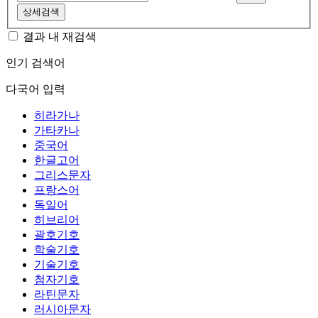
상세검색
결과 내 재검색
인기 검색어
다국어 입력
히라가나
가타카나
중국어
한글고어
그리스문자
프랑스어
독일어
히브리어
괄호기호
학술기호
기술기호
첨자기호
라틴문자
러시아문자