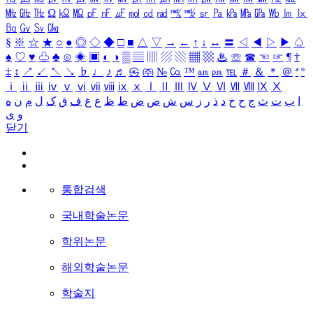
㎒
㎓
㎔
Ω
㏀
㏁
㎊
㎋
㎌
㏖
㏅
㎭
㎮
㎯
㏛
㎩
㎪
㎫
㎬
㏝
㏐
㏓
㏃
㏉
㏜
㏆
§
※
☆
★
○
●
◎
◇
◆
□
■
△
▽
→
←
↑
↓
↔
〓
◁
◀
▷
▶
♤
♠
♡
♥
♧
♣
⊙
◈
▣
◐
◑
▒
▤
▥
▨
▧
▦
▩
♨
☏
☎
☜
☞
¶
†
‡
↕
↗
↙
↖
↘
♭
♩
♪
♬
㉿
㈜
№
㏇
™
㏂
㏘
℡
＃
＆
＊
＠
ª
º
ⅰ
ⅱ
ⅲ
ⅳ
ⅴ
ⅵ
ⅶ
ⅷ
ⅸ
ⅹ
Ⅰ
Ⅱ
Ⅲ
Ⅳ
Ⅴ
Ⅵ
Ⅶ
Ⅷ
Ⅸ
Ⅹ
ا
ب
ت
ث
ج
ح
خ
د
ذ
ر
ز
س
ش
ص
ض
ط
ظ
ع
غ
ف
ق
ک
ل
م
ن
ه
و
ی
닫기
통합검색
국내학술논문
학위논문
해외학술논문
학술지