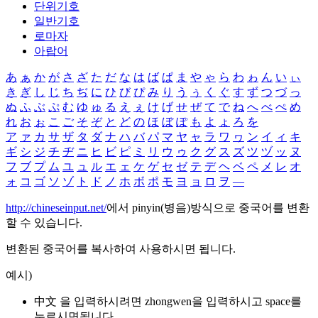
단위기호
일반기호
로마자
아랍어
あ
ぁ
か
が
さ
ざ
た
だ
な
は
ば
ぱ
ま
や
ゃ
ら
わ
ゎ
ん
い
ぃ
き
ぎ
し
じ
ち
ぢ
に
ひ
び
ぴ
み
り
う
ぅ
く
ぐ
す
ず
つ
づ
っ
ぬ
ふ
ぶ
ぷ
む
ゆ
ゅ
る
え
ぇ
け
げ
せ
ぜ
て
で
ね
へ
べ
ぺ
め
れ
お
ぉ
こ
ご
そ
ぞ
と
ど
の
ほ
ぼ
ぽ
も
よ
ょ
ろ
を
ア
ァ
カ
サ
ザ
タ
ダ
ナ
ハ
バ
パ
マ
ヤ
ャ
ラ
ワ
ヮ
ン
イ
ィ
キ
ギ
シ
ジ
チ
ヂ
ニ
ヒ
ビ
ピ
ミ
リ
ウ
ゥ
ク
グ
ス
ズ
ツ
ヅ
ッ
ヌ
フ
ブ
プ
ム
ユ
ュ
ル
エ
ェ
ケ
ゲ
セ
ゼ
テ
デ
ヘ
ベ
ペ
メ
レ
オ
ォ
コ
ゴ
ソ
ゾ
ト
ド
ノ
ホ
ボ
ポ
モ
ヨ
ョ
ロ
ヲ
―
http://chineseinput.net/
에서 pinyin(병음)방식으로 중국어를 변환
할 수 있습니다.
변환된 중국어를 복사하여 사용하시면 됩니다.
예시)
中文 을 입력하시려면
zhongwen
을 입력하시고 space를
누르시면됩니다.