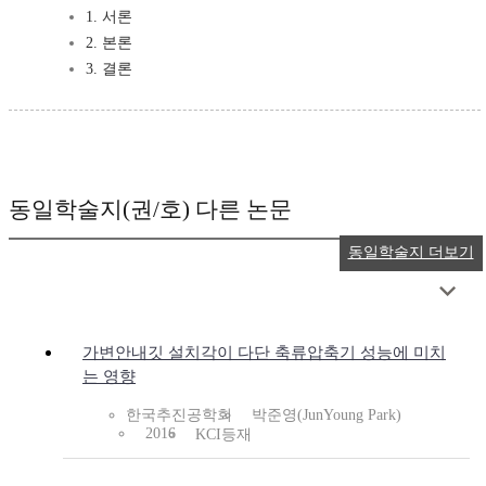
1. 서론
2. 본론
3. 결론
동일학술지(권/호) 다른 논문
동일학술지 더보기
가변안내깃 설치각이 다단 축류압축기 성능에 미치
는 영향
한국추진공학회
박준영(JunYoung Park)
2016
KCI등재