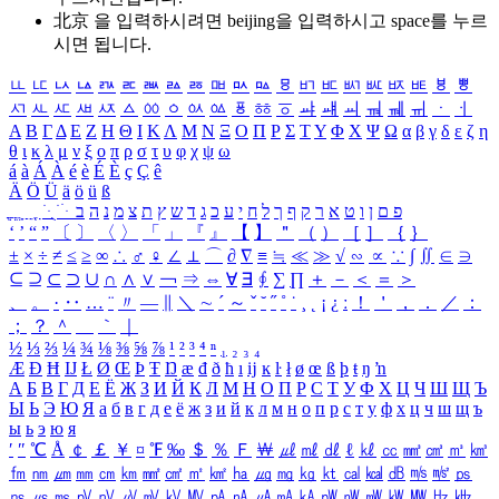
北京 을 입력하시려면
beijing
을 입력하시고 space를 누르
시면 됩니다.
ㅥ
ㅦ
ㅧ
ㅨ
ㅩ
ㅪ
ㅫ
ㅬ
ㅭ
ㅮ
ㅯ
ㅰ
ㅱ
ㅲ
ㅳ
ㅴ
ㅵ
ㅶ
ㅷ
ㅸ
ㅹ
ㅺ
ㅻ
ㅼ
ㅽ
ㅾ
ㅿ
ㆀ
ㆁ
ㆂ
ㆃ
ㆄ
ㆅ
ㆆ
ㆇ
ㆈ
ㆉ
ㆊ
ㆋ
ㆌ
ㆍ
ㆎ
Α
Β
Γ
Δ
Ε
Ζ
Η
Θ
Ι
Κ
Λ
Μ
Ν
Ξ
Ο
Π
Ρ
Σ
Τ
Υ
Φ
Χ
Ψ
Ω
α
β
γ
δ
ε
ζ
η
θ
ι
κ
λ
μ
ν
ξ
ο
π
ρ
σ
τ
υ
φ
χ
ψ
ω
á
à
Á
À
é
è
É
È
ç
Ç
ê
Ä
Ö
Ü
ä
ö
ü
ß
ְ
ֳ
ֲ
ֱ
ָ
ַ
ֵ
ֶ
ִ
ֹ
ּ
ֻ
ׂ
ׁ
ּ
ב
ה
נ
מ
צ
ת
ץ
ש
ד
ג
כ
ע
י
ח
ל
ך
ף
ק
ר
א
ט
ו
ן
ם
פ
‘
’
“
”
〔
〕
〈
〉
「
」
『
』
【
】
＂
（
）
［
］
｛
｝
±
×
÷
≠
≤
≥
∞
∴
♂
♀
∠
⊥
⌒
∂
∇
≡
≒
≪
≫
√
∽
∝
∵
∫
∬
∈
∋
⊆
⊇
⊂
⊃
∪
∩
∧
∨
￢
⇒
⇔
∀
∃
∮
∑
∏
＋
－
＜
＝
＞
、
。
·
‥
…
¨
〃
―
∥
＼
∼
´
～
ˇ
˘
˝
˚
˙
¸
˛
¡
¿
ː
！
＇
，
．
／
：
；
？
＾
＿
｀
｜
½
⅓
⅔
¼
¾
⅛
⅜
⅝
⅞
¹
²
³
⁴
ⁿ
₁
₂
₃
₄
Æ
Ð
Ħ
Ĳ
Ł
Ø
Œ
Þ
Ŧ
Ŋ
æ
đ
ð
ħ
ı
ĳ
ĸ
ŀ
ł
ø
œ
ß
þ
ŧ
ŋ
ŉ
А
Б
В
Г
Д
Е
Ё
Ж
З
И
Й
К
Л
М
Н
О
П
Р
С
Т
У
Ф
Х
Ц
Ч
Ш
Щ
Ъ
Ы
Ь
Э
Ю
Я
а
б
в
г
д
е
ё
ж
з
и
й
к
л
м
н
о
п
р
с
т
у
ф
х
ц
ч
ш
щ
ъ
ы
ь
э
ю
я
′
″
℃
Å
￠
￡
￥
¤
℉
‰
＄
％
Ｆ
￦
㎕
㎖
㎗
ℓ
㎘
㏄
㎣
㎤
㎥
㎦
㎙
㎚
㎛
㎜
㎝
㎞
㎟
㎠
㎡
㎢
㏊
㎍
㎎
㎏
㏏
㎈
㎉
㏈
㎧
㎨
㎰
㎱
㎲
㎳
㎴
㎵
㎶
㎷
㎸
㎹
㎀
㎁
㎂
㎃
㎄
㎺
㎻
㎽
㎾
㎿
㎐
㎑