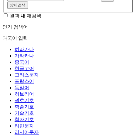
상세검색
결과 내 재검색
인기 검색어
다국어 입력
히라가나
가타카나
중국어
한글고어
그리스문자
프랑스어
독일어
히브리어
괄호기호
학술기호
기술기호
첨자기호
라틴문자
러시아문자