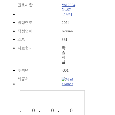
권호사항
Vol.2024
No.07
[2024]
발행연도
2024
작성언어
Korean
KDC
331
자료형태
학
술
저
널
수록면
-301
제공처
eArticle
0
0
0