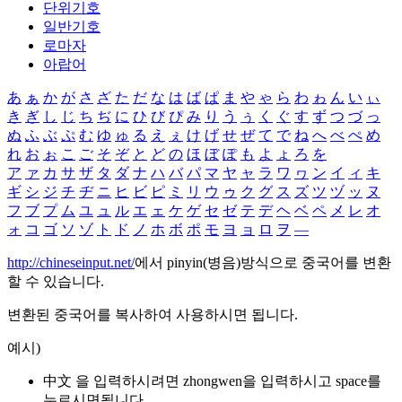
단위기호
일반기호
로마자
아랍어
あ
ぁ
か
が
さ
ざ
た
だ
な
は
ば
ぱ
ま
や
ゃ
ら
わ
ゎ
ん
い
ぃ
き
ぎ
し
じ
ち
ぢ
に
ひ
び
ぴ
み
り
う
ぅ
く
ぐ
す
ず
つ
づ
っ
ぬ
ふ
ぶ
ぷ
む
ゆ
ゅ
る
え
ぇ
け
げ
せ
ぜ
て
で
ね
へ
べ
ぺ
め
れ
お
ぉ
こ
ご
そ
ぞ
と
ど
の
ほ
ぼ
ぽ
も
よ
ょ
ろ
を
ア
ァ
カ
サ
ザ
タ
ダ
ナ
ハ
バ
パ
マ
ヤ
ャ
ラ
ワ
ヮ
ン
イ
ィ
キ
ギ
シ
ジ
チ
ヂ
ニ
ヒ
ビ
ピ
ミ
リ
ウ
ゥ
ク
グ
ス
ズ
ツ
ヅ
ッ
ヌ
フ
ブ
プ
ム
ユ
ュ
ル
エ
ェ
ケ
ゲ
セ
ゼ
テ
デ
ヘ
ベ
ペ
メ
レ
オ
ォ
コ
ゴ
ソ
ゾ
ト
ド
ノ
ホ
ボ
ポ
モ
ヨ
ョ
ロ
ヲ
―
http://chineseinput.net/
에서 pinyin(병음)방식으로 중국어를 변환
할 수 있습니다.
변환된 중국어를 복사하여 사용하시면 됩니다.
예시)
中文 을 입력하시려면
zhongwen
을 입력하시고 space를
누르시면됩니다.