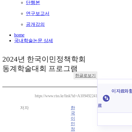
단행본
연구보고서
공개강의
home
국내학술논문 상세
2024년 한국이민정책학회
동계학술대회 프로그램
한글로보기
이 자료와 함
https://www.riss.kr/link?id=A109492241
료
저자
한
국
이
민
정