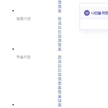
책
학
회
나만을 위한
발행기관
한
국
이
민
정
책
학
회
학술지명
한
국
이
민
정
책
학
회
학
술
대
회