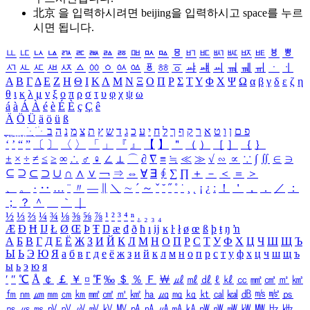
北京 을 입력하시려면
beijing
을 입력하시고 space를 누르
시면 됩니다.
ㅥ
ㅦ
ㅧ
ㅨ
ㅩ
ㅪ
ㅫ
ㅬ
ㅭ
ㅮ
ㅯ
ㅰ
ㅱ
ㅲ
ㅳ
ㅴ
ㅵ
ㅶ
ㅷ
ㅸ
ㅹ
ㅺ
ㅻ
ㅼ
ㅽ
ㅾ
ㅿ
ㆀ
ㆁ
ㆂ
ㆃ
ㆄ
ㆅ
ㆆ
ㆇ
ㆈ
ㆉ
ㆊ
ㆋ
ㆌ
ㆍ
ㆎ
Α
Β
Γ
Δ
Ε
Ζ
Η
Θ
Ι
Κ
Λ
Μ
Ν
Ξ
Ο
Π
Ρ
Σ
Τ
Υ
Φ
Χ
Ψ
Ω
α
β
γ
δ
ε
ζ
η
θ
ι
κ
λ
μ
ν
ξ
ο
π
ρ
σ
τ
υ
φ
χ
ψ
ω
á
à
Á
À
é
è
É
È
ç
Ç
ê
Ä
Ö
Ü
ä
ö
ü
ß
ְ
ֳ
ֲ
ֱ
ָ
ַ
ֵ
ֶ
ִ
ֹ
ּ
ֻ
ׂ
ׁ
ּ
ב
ה
נ
מ
צ
ת
ץ
ש
ד
ג
כ
ע
י
ח
ל
ך
ף
ק
ר
א
ט
ו
ן
ם
פ
‘
’
“
”
〔
〕
〈
〉
「
」
『
』
【
】
＂
（
）
［
］
｛
｝
±
×
÷
≠
≤
≥
∞
∴
♂
♀
∠
⊥
⌒
∂
∇
≡
≒
≪
≫
√
∽
∝
∵
∫
∬
∈
∋
⊆
⊇
⊂
⊃
∪
∩
∧
∨
￢
⇒
⇔
∀
∃
∮
∑
∏
＋
－
＜
＝
＞
、
。
·
‥
…
¨
〃
―
∥
＼
∼
´
～
ˇ
˘
˝
˚
˙
¸
˛
¡
¿
ː
！
＇
，
．
／
：
；
？
＾
＿
｀
｜
½
⅓
⅔
¼
¾
⅛
⅜
⅝
⅞
¹
²
³
⁴
ⁿ
₁
₂
₃
₄
Æ
Ð
Ħ
Ĳ
Ł
Ø
Œ
Þ
Ŧ
Ŋ
æ
đ
ð
ħ
ı
ĳ
ĸ
ŀ
ł
ø
œ
ß
þ
ŧ
ŋ
ŉ
А
Б
В
Г
Д
Е
Ё
Ж
З
И
Й
К
Л
М
Н
О
П
Р
С
Т
У
Ф
Х
Ц
Ч
Ш
Щ
Ъ
Ы
Ь
Э
Ю
Я
а
б
в
г
д
е
ё
ж
з
и
й
к
л
м
н
о
п
р
с
т
у
ф
х
ц
ч
ш
щ
ъ
ы
ь
э
ю
я
′
″
℃
Å
￠
￡
￥
¤
℉
‰
＄
％
Ｆ
￦
㎕
㎖
㎗
ℓ
㎘
㏄
㎣
㎤
㎥
㎦
㎙
㎚
㎛
㎜
㎝
㎞
㎟
㎠
㎡
㎢
㏊
㎍
㎎
㎏
㏏
㎈
㎉
㏈
㎧
㎨
㎰
㎱
㎲
㎳
㎴
㎵
㎶
㎷
㎸
㎹
㎀
㎁
㎂
㎃
㎄
㎺
㎻
㎽
㎾
㎿
㎐
㎑