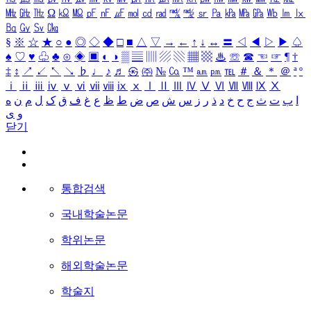
㎒
㎓
㎔
Ω
㏀
㏁
㎊
㎋
㎌
㏖
㏅
㎭
㎮
㎯
㏛
㎩
㎪
㎫
㎬
㏝
㏐
㏓
㏃
㏉
㏜
㏆
§
※
☆
★
○
●
◎
◇
◆
□
■
△
▽
→
←
↑
↓
↔
〓
◁
◀
▷
▶
♤
♠
♡
♥
♧
♣
⊙
◈
▣
◐
◑
▒
▤
▥
▨
▧
▦
▩
♨
☏
☎
☜
☞
¶
†
‡
↕
↗
↙
↖
↘
♭
♩
♪
♬
㉿
㈜
№
㏇
™
㏂
㏘
℡
＃
＆
＊
＠
ª
º
ⅰ
ⅱ
ⅲ
ⅳ
ⅴ
ⅵ
ⅶ
ⅷ
ⅸ
ⅹ
Ⅰ
Ⅱ
Ⅲ
Ⅳ
Ⅴ
Ⅵ
Ⅶ
Ⅷ
Ⅸ
Ⅹ
ا
ب
ت
ث
ج
ح
خ
د
ذ
ر
ز
س
ش
ص
ض
ط
ظ
ع
غ
ف
ق
ک
ل
م
ن
ه
و
ی
닫기
통합검색
국내학술논문
학위논문
해외학술논문
학술지