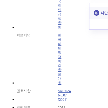
국
이
민
나만
정
책
학
회
학술지명
한
국
이
민
정
책
학
회
학
술
대
회
권호사항
Vol.2024
No.07
[2024]
발행연도
2024