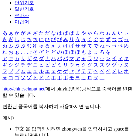
단위기호
일반기호
로마자
아랍어
あ
ぁ
か
が
さ
ざ
た
だ
な
は
ば
ぱ
ま
や
ゃ
ら
わ
ゎ
ん
い
ぃ
き
ぎ
し
じ
ち
ぢ
に
ひ
び
ぴ
み
り
う
ぅ
く
ぐ
す
ず
つ
づ
っ
ぬ
ふ
ぶ
ぷ
む
ゆ
ゅ
る
え
ぇ
け
げ
せ
ぜ
て
で
ね
へ
べ
ぺ
め
れ
お
ぉ
こ
ご
そ
ぞ
と
ど
の
ほ
ぼ
ぽ
も
よ
ょ
ろ
を
ア
ァ
カ
サ
ザ
タ
ダ
ナ
ハ
バ
パ
マ
ヤ
ャ
ラ
ワ
ヮ
ン
イ
ィ
キ
ギ
シ
ジ
チ
ヂ
ニ
ヒ
ビ
ピ
ミ
リ
ウ
ゥ
ク
グ
ス
ズ
ツ
ヅ
ッ
ヌ
フ
ブ
プ
ム
ユ
ュ
ル
エ
ェ
ケ
ゲ
セ
ゼ
テ
デ
ヘ
ベ
ペ
メ
レ
オ
ォ
コ
ゴ
ソ
ゾ
ト
ド
ノ
ホ
ボ
ポ
モ
ヨ
ョ
ロ
ヲ
―
http://chineseinput.net/
에서 pinyin(병음)방식으로 중국어를 변환
할 수 있습니다.
변환된 중국어를 복사하여 사용하시면 됩니다.
예시)
中文 을 입력하시려면
zhongwen
을 입력하시고 space를
누르시면됩니다.