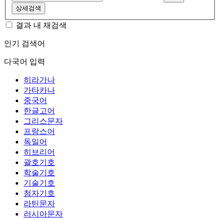
상세검색
결과 내 재검색
인기 검색어
다국어 입력
히라가나
가타카나
중국어
한글고어
그리스문자
프랑스어
독일어
히브리어
괄호기호
학술기호
기술기호
첨자기호
라틴문자
러시아문자