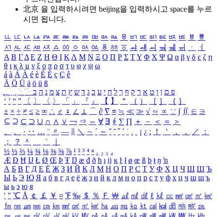
北京 을 입력하시려면
beijing
을 입력하시고 space를 누르
시면 됩니다.
ㅥ
ㅦ
ㅧ
ㅨ
ㅩ
ㅪ
ㅫ
ㅬ
ㅭ
ㅮ
ㅯ
ㅰ
ㅱ
ㅲ
ㅳ
ㅴ
ㅵ
ㅶ
ㅷ
ㅸ
ㅹ
ㅺ
ㅻ
ㅼ
ㅽ
ㅾ
ㅿ
ㆀ
ㆁ
ㆂ
ㆃ
ㆄ
ㆅ
ㆆ
ㆇ
ㆈ
ㆉ
ㆊ
ㆋ
ㆌ
ㆍ
ㆎ
Α
Β
Γ
Δ
Ε
Ζ
Η
Θ
Ι
Κ
Λ
Μ
Ν
Ξ
Ο
Π
Ρ
Σ
Τ
Υ
Φ
Χ
Ψ
Ω
α
β
γ
δ
ε
ζ
η
θ
ι
κ
λ
μ
ν
ξ
ο
π
ρ
σ
τ
υ
φ
χ
ψ
ω
á
à
Á
À
é
è
É
È
ç
Ç
ê
Ä
Ö
Ü
ä
ö
ü
ß
ְ
ֳ
ֲ
ֱ
ָ
ַ
ֵ
ֶ
ִ
ֹ
ּ
ֻ
ׂ
ׁ
ּ
ב
ה
נ
מ
צ
ת
ץ
ש
ד
ג
כ
ע
י
ח
ל
ך
ף
ק
ר
א
ט
ו
ן
ם
פ
‘
’
“
”
〔
〕
〈
〉
「
」
『
』
【
】
＂
（
）
［
］
｛
｝
±
×
÷
≠
≤
≥
∞
∴
♂
♀
∠
⊥
⌒
∂
∇
≡
≒
≪
≫
√
∽
∝
∵
∫
∬
∈
∋
⊆
⊇
⊂
⊃
∪
∩
∧
∨
￢
⇒
⇔
∀
∃
∮
∑
∏
＋
－
＜
＝
＞
、
。
·
‥
…
¨
〃
―
∥
＼
∼
´
～
ˇ
˘
˝
˚
˙
¸
˛
¡
¿
ː
！
＇
，
．
／
：
；
？
＾
＿
｀
｜
½
⅓
⅔
¼
¾
⅛
⅜
⅝
⅞
¹
²
³
⁴
ⁿ
₁
₂
₃
₄
Æ
Ð
Ħ
Ĳ
Ł
Ø
Œ
Þ
Ŧ
Ŋ
æ
đ
ð
ħ
ı
ĳ
ĸ
ŀ
ł
ø
œ
ß
þ
ŧ
ŋ
ŉ
А
Б
В
Г
Д
Е
Ё
Ж
З
И
Й
К
Л
М
Н
О
П
Р
С
Т
У
Ф
Х
Ц
Ч
Ш
Щ
Ъ
Ы
Ь
Э
Ю
Я
а
б
в
г
д
е
ё
ж
з
и
й
к
л
м
н
о
п
р
с
т
у
ф
х
ц
ч
ш
щ
ъ
ы
ь
э
ю
я
′
″
℃
Å
￠
￡
￥
¤
℉
‰
＄
％
Ｆ
￦
㎕
㎖
㎗
ℓ
㎘
㏄
㎣
㎤
㎥
㎦
㎙
㎚
㎛
㎜
㎝
㎞
㎟
㎠
㎡
㎢
㏊
㎍
㎎
㎏
㏏
㎈
㎉
㏈
㎧
㎨
㎰
㎱
㎲
㎳
㎴
㎵
㎶
㎷
㎸
㎹
㎀
㎁
㎂
㎃
㎄
㎺
㎻
㎽
㎾
㎿
㎐
㎑