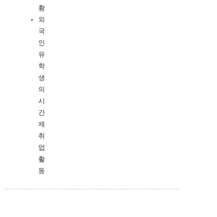
황
외
국
인
유
학
생
의
시
간
제
취
업
활
동