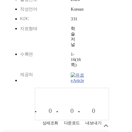
작성언어
Korean
KDC
331
자료형태
학
술
저
널
수록면
1-
16(16
쪽)
제공처
eArticle
0
0
0
상세조회
다운로드
내보내기