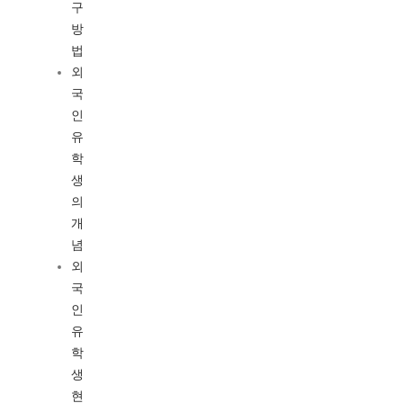
구
방
법
외
국
인
유
학
생
의
개
념
외
국
인
유
학
생
현