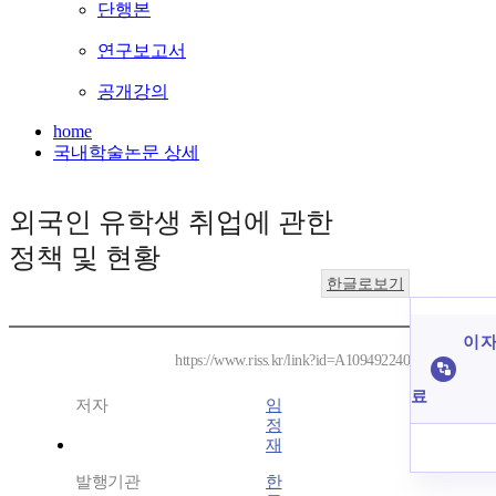
단행본
연구보고서
공개강의
home
국내학술논문 상세
외국인 유학생 취업에 관한
정책 및 현황
한글로보기
이 자
https://www.riss.kr/link?id=A109492240
료
저자
임
정
재
발행기관
한