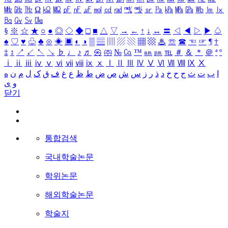
㎒
㎓
㎔
Ω
㏀
㏁
㎊
㎋
㎌
㏖
㏅
㎭
㎮
㎯
㏛
㎩
㎪
㎫
㎬
㏝
㏐
㏓
㏃
㏉
㏜
㏆
§
※
☆
★
○
●
◎
◇
◆
□
■
△
▽
→
←
↑
↓
↔
〓
◁
◀
▷
▶
♤
♠
♡
♥
♧
♣
⊙
◈
▣
◐
◑
▒
▤
▥
▨
▧
▦
▩
♨
☏
☎
☜
☞
¶
†
‡
↕
↗
↙
↖
↘
♭
♩
♪
♬
㉿
㈜
№
㏇
™
㏂
㏘
℡
＃
＆
＊
＠
ª
º
ⅰ
ⅱ
ⅲ
ⅳ
ⅴ
ⅵ
ⅶ
ⅷ
ⅸ
ⅹ
Ⅰ
Ⅱ
Ⅲ
Ⅳ
Ⅴ
Ⅵ
Ⅶ
Ⅷ
Ⅸ
Ⅹ
ا
ب
ت
ث
ج
ح
خ
د
ذ
ر
ز
س
ش
ص
ض
ط
ظ
ع
غ
ف
ق
ک
ل
م
ن
ه
و
ی
닫기
통합검색
국내학술논문
학위논문
해외학술논문
학술지