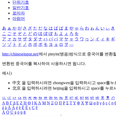
단위기호
일반기호
로마자
아랍어
あ
ぁ
か
が
さ
ざ
た
だ
な
は
ば
ぱ
ま
や
ゃ
ら
わ
ゎ
ん
い
ぃ
き
こ
ご
そ
ぞ
と
ど
の
ほ
ぼ
ぽ
も
よ
ょ
ろ
を
ア
ァ
カ
サ
ザ
タ
ダ
ナ
ハ
バ
パ
マ
ヤ
ャ
ラ
ワ
ヮ
ン
イ
ィ
キ
ギ
ソ
ゾ
ト
ド
ノ
ホ
ボ
ポ
モ
ヨ
ョ
ロ
ヲ
―
http://chineseinput.net/
에서 pinyin(병음)방식으로 중국어를 변환
변환된 중국어를 복사하여 사용하시면 됩니다.
예시)
中文 을 입력하시려면
zhongwen
을 입력하시고 space를
北京 을 입력하시려면
beijing
을 입력하시고 space를 누르
ㅥ
ㅦ
ㅧ
ㅨ
ㅩ
ㅪ
ㅫ
ㅬ
ㅭ
ㅮ
ㅯ
ㅰ
ㅱ
ㅲ
ㅳ
ㅴ
ㅵ
ㅶ
ㅷ
ㅸ
ㅹ
ㅺ
Α
Β
Γ
Δ
Ε
Ζ
Η
Θ
Ι
Κ
Λ
Μ
Ν
Ξ
Ο
Π
Ρ
Σ
Τ
Υ
Φ
Χ
Ψ
Ω
α
β
γ
δ
ε
ζ
η
á
à
Á
À
é
è
É
È
ç
Ç
ê
Ä
Ö
Ü
ä
ö
ü
ß