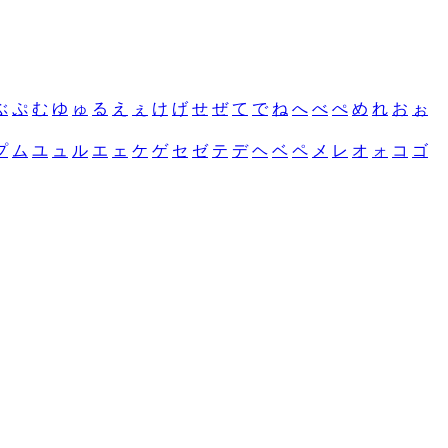
ぶ
ぷ
む
ゆ
ゅ
る
え
ぇ
け
げ
せ
ぜ
て
で
ね
へ
べ
ぺ
め
れ
お
ぉ
プ
ム
ユ
ュ
ル
エ
ェ
ケ
ゲ
セ
ゼ
テ
デ
ヘ
ベ
ペ
メ
レ
オ
ォ
コ
ゴ