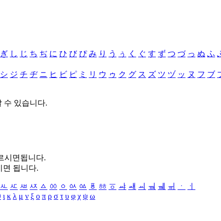
ぎ
し
じ
ち
ぢ
に
ひ
び
ぴ
み
り
う
ぅ
く
ぐ
す
ず
つ
づ
っ
ぬ
ふ
シ
ジ
チ
ヂ
ニ
ヒ
ビ
ピ
ミ
リ
ウ
ゥ
ク
グ
ス
ズ
ツ
ヅ
ッ
ヌ
フ
ブ
할 수 있습니다.
누르시면됩니다.
시면 됩니다.
ㅻ
ㅼ
ㅽ
ㅾ
ㅿ
ㆀ
ㆁ
ㆂ
ㆃ
ㆄ
ㆅ
ㆆ
ㆇ
ㆈ
ㆉ
ㆊ
ㆋ
ㆌ
ㆍ
ㆎ
θ
ι
κ
λ
μ
ν
ξ
ο
π
ρ
σ
τ
υ
φ
χ
ψ
ω