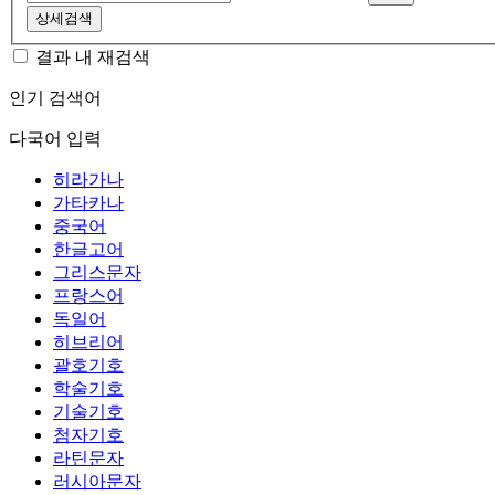
상세검색
결과 내 재검색
인기 검색어
다국어 입력
히라가나
가타카나
중국어
한글고어
그리스문자
프랑스어
독일어
히브리어
괄호기호
학술기호
기술기호
첨자기호
라틴문자
러시아문자