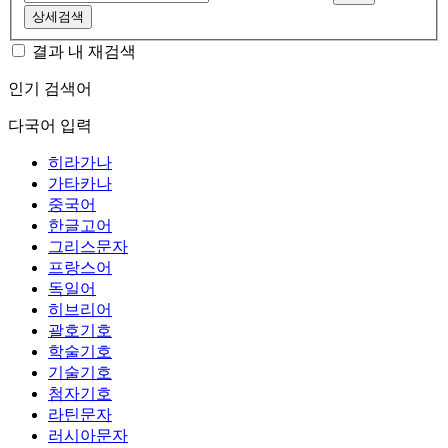
상세검색
결과 내 재검색
인기 검색어
다국어 입력
히라가나
가타카나
중국어
한글고어
그리스문자
프랑스어
독일어
히브리어
괄호기호
학술기호
기술기호
첨자기호
라틴문자
러시아문자