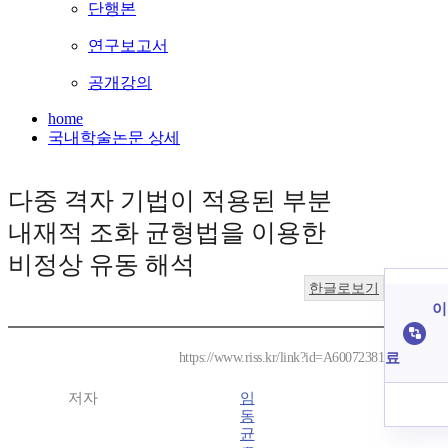
단행본
연구보고서
공개강의
home
국내학술논문 상세
다중 격자 기법이 적용된 부분
내재적 조화 균형법을 이용한
비정상 유동 해석
한글로보기
이
료
https://www.riss.kr/link?id=A60072381
저자
임
동
균