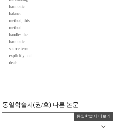
harmonic
balance
method, this
method
handles the
harmonic
source term
explicitly and
deals ...
동일학술지(권/호) 다른 논문
동일학술지 더보기