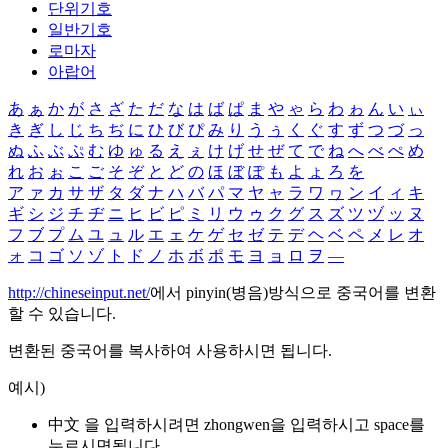
단위기호
일반기호
로마자
아랍어
あ
ぁ
か
が
さ
ざ
た
だ
な
は
ば
ぱ
ま
や
ゃ
ら
わ
ゎ
ん
い
ぃ
き
ぎ
し
じ
ち
ぢ
に
ひ
び
ぴ
み
り
う
ぅ
く
ぐ
す
ず
つ
づ
っ
ぬ
ふ
ぶ
ぷ
む
ゆ
ゅ
る
え
ぇ
け
げ
せ
ぜ
て
で
ね
へ
べ
ぺ
め
れ
お
ぉ
こ
ご
そ
ぞ
と
ど
の
ほ
ぼ
ぽ
も
よ
ょ
ろ
を
ア
ァ
カ
サ
ザ
タ
ダ
ナ
ハ
バ
パ
マ
ヤ
ャ
ラ
ワ
ヮ
ン
イ
ィ
キ
ギ
シ
ジ
チ
ヂ
ニ
ヒ
ビ
ピ
ミ
リ
ウ
ゥ
ク
グ
ス
ズ
ツ
ヅ
ッ
ヌ
フ
ブ
プ
ム
ユ
ュ
ル
エ
ェ
ケ
ゲ
セ
ゼ
テ
デ
ヘ
ベ
ペ
メ
レ
オ
ォ
コ
ゴ
ソ
ゾ
ト
ド
ノ
ホ
ボ
ポ
モ
ヨ
ョ
ロ
ヲ
―
http://chineseinput.net/
에서 pinyin(병음)방식으로 중국어를 변환
할 수 있습니다.
변환된 중국어를 복사하여 사용하시면 됩니다.
예시)
中文 을 입력하시려면
zhongwen
을 입력하시고 space를
누르시면됩니다.