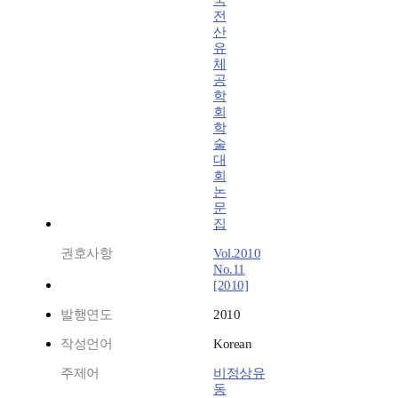
국
전
산
유
체
공
학
회
학
술
대
회
논
문
집
권호사항
Vol.2010
No.11
[2010]
발행연도
2010
작성언어
Korean
주제어
비정상유
동