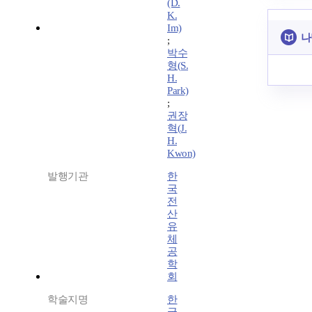
(D.
K.
Im)
나
;
박수
형(S.
H.
Park)
;
권장
혁(J.
H.
Kwon)
발행기관
한
국
전
산
유
체
공
학
회
학술지명
한