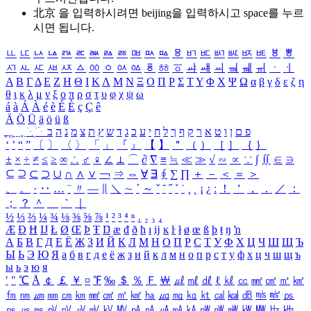
北京 을 입력하시려면
beijing
을 입력하시고 space를 누르
시면 됩니다.
ㅥ
ㅦ
ㅧ
ㅨ
ㅩ
ㅪ
ㅫ
ㅬ
ㅭ
ㅮ
ㅯ
ㅰ
ㅱ
ㅲ
ㅳ
ㅴ
ㅵ
ㅶ
ㅷ
ㅸ
ㅹ
ㅺ
ㅻ
ㅼ
ㅽ
ㅾ
ㅿ
ㆀ
ㆁ
ㆂ
ㆃ
ㆄ
ㆅ
ㆆ
ㆇ
ㆈ
ㆉ
ㆊ
ㆋ
ㆌ
ㆍ
ㆎ
Α
Β
Γ
Δ
Ε
Ζ
Η
Θ
Ι
Κ
Λ
Μ
Ν
Ξ
Ο
Π
Ρ
Σ
Τ
Υ
Φ
Χ
Ψ
Ω
α
β
γ
δ
ε
ζ
η
θ
ι
κ
λ
μ
ν
ξ
ο
π
ρ
σ
τ
υ
φ
χ
ψ
ω
á
à
Á
À
é
è
É
È
ç
Ç
ê
Ä
Ö
Ü
ä
ö
ü
ß
ְ
ֳ
ֲ
ֱ
ָ
ַ
ֵ
ֶ
ִ
ֹ
ּ
ֻ
ׂ
ׁ
ּ
ב
ה
נ
מ
צ
ת
ץ
ש
ד
ג
כ
ע
י
ח
ל
ך
ף
ק
ר
א
ט
ו
ן
ם
פ
‘
’
“
”
〔
〕
〈
〉
「
」
『
』
【
】
＂
（
）
［
］
｛
｝
±
×
÷
≠
≤
≥
∞
∴
♂
♀
∠
⊥
⌒
∂
∇
≡
≒
≪
≫
√
∽
∝
∵
∫
∬
∈
∋
⊆
⊇
⊂
⊃
∪
∩
∧
∨
￢
⇒
⇔
∀
∃
∮
∑
∏
＋
－
＜
＝
＞
、
。
·
‥
…
¨
〃
―
∥
＼
∼
´
～
ˇ
˘
˝
˚
˙
¸
˛
¡
¿
ː
！
＇
，
．
／
：
；
？
＾
＿
｀
｜
½
⅓
⅔
¼
¾
⅛
⅜
⅝
⅞
¹
²
³
⁴
ⁿ
₁
₂
₃
₄
Æ
Ð
Ħ
Ĳ
Ł
Ø
Œ
Þ
Ŧ
Ŋ
æ
đ
ð
ħ
ı
ĳ
ĸ
ŀ
ł
ø
œ
ß
þ
ŧ
ŋ
ŉ
А
Б
В
Г
Д
Е
Ё
Ж
З
И
Й
К
Л
М
Н
О
П
Р
С
Т
У
Ф
Х
Ц
Ч
Ш
Щ
Ъ
Ы
Ь
Э
Ю
Я
а
б
в
г
д
е
ё
ж
з
и
й
к
л
м
н
о
п
р
с
т
у
ф
х
ц
ч
ш
щ
ъ
ы
ь
э
ю
я
′
″
℃
Å
￠
￡
￥
¤
℉
‰
＄
％
Ｆ
￦
㎕
㎖
㎗
ℓ
㎘
㏄
㎣
㎤
㎥
㎦
㎙
㎚
㎛
㎜
㎝
㎞
㎟
㎠
㎡
㎢
㏊
㎍
㎎
㎏
㏏
㎈
㎉
㏈
㎧
㎨
㎰
㎱
㎲
㎳
㎴
㎵
㎶
㎷
㎸
㎹
㎀
㎁
㎂
㎃
㎄
㎺
㎻
㎽
㎾
㎿
㎐
㎑