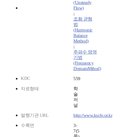
(Unsteady
Flow)
;
조화 균형
법
(Harmonic
Balance
Method)
;
주파수 영역
기법
(Frequency
DomainMthod)
KDC
559
자료형태
학
술
저
널
발행기관 URL
http://www.kscfe.or.kr
수록면
3-
7(5
쪽)