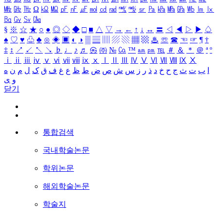
㎒
㎓
㎔
Ω
㏀
㏁
㎊
㎋
㎌
㏖
㏅
㎭
㎮
㎯
㏛
㎩
㎪
㎫
㎬
㏝
㏐
㏓
㏃
㏉
㏜
㏆
§
※
☆
★
○
●
◎
◇
◆
□
■
△
▽
→
←
↑
↓
↔
〓
◁
◀
▷
▶
♤
♠
♡
♥
♧
♣
⊙
◈
▣
◐
◑
▒
▤
▥
▨
▧
▦
▩
♨
☏
☎
☜
☞
¶
†
‡
↕
↗
↙
↖
↘
♭
♩
♪
♬
㉿
㈜
№
㏇
™
㏂
㏘
℡
＃
＆
＊
＠
ª
º
ⅰ
ⅱ
ⅲ
ⅳ
ⅴ
ⅵ
ⅶ
ⅷ
ⅸ
ⅹ
Ⅰ
Ⅱ
Ⅲ
Ⅳ
Ⅴ
Ⅵ
Ⅶ
Ⅷ
Ⅸ
Ⅹ
ا
ب
ت
ث
ج
ح
خ
د
ذ
ر
ز
س
ش
ص
ض
ط
ظ
ع
غ
ف
ق
ک
ل
م
ن
ه
و
ی
닫기
통합검색
국내학술논문
학위논문
해외학술논문
학술지