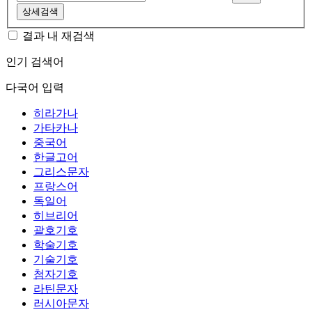
상세검색
결과 내 재검색
인기 검색어
다국어 입력
히라가나
가타카나
중국어
한글고어
그리스문자
프랑스어
독일어
히브리어
괄호기호
학술기호
기술기호
첨자기호
라틴문자
러시아문자