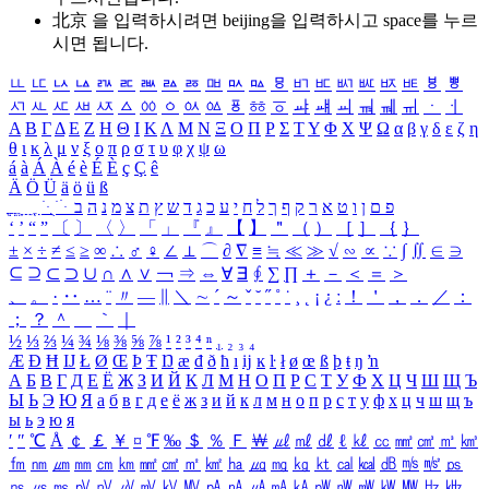
北京 을 입력하시려면
beijing
을 입력하시고 space를 누르
시면 됩니다.
ㅥ
ㅦ
ㅧ
ㅨ
ㅩ
ㅪ
ㅫ
ㅬ
ㅭ
ㅮ
ㅯ
ㅰ
ㅱ
ㅲ
ㅳ
ㅴ
ㅵ
ㅶ
ㅷ
ㅸ
ㅹ
ㅺ
ㅻ
ㅼ
ㅽ
ㅾ
ㅿ
ㆀ
ㆁ
ㆂ
ㆃ
ㆄ
ㆅ
ㆆ
ㆇ
ㆈ
ㆉ
ㆊ
ㆋ
ㆌ
ㆍ
ㆎ
Α
Β
Γ
Δ
Ε
Ζ
Η
Θ
Ι
Κ
Λ
Μ
Ν
Ξ
Ο
Π
Ρ
Σ
Τ
Υ
Φ
Χ
Ψ
Ω
α
β
γ
δ
ε
ζ
η
θ
ι
κ
λ
μ
ν
ξ
ο
π
ρ
σ
τ
υ
φ
χ
ψ
ω
á
à
Á
À
é
è
É
È
ç
Ç
ê
Ä
Ö
Ü
ä
ö
ü
ß
ְ
ֳ
ֲ
ֱ
ָ
ַ
ֵ
ֶ
ִ
ֹ
ּ
ֻ
ׂ
ׁ
ּ
ב
ה
נ
מ
צ
ת
ץ
ש
ד
ג
כ
ע
י
ח
ל
ך
ף
ק
ר
א
ט
ו
ן
ם
פ
‘
’
“
”
〔
〕
〈
〉
「
」
『
』
【
】
＂
（
）
［
］
｛
｝
±
×
÷
≠
≤
≥
∞
∴
♂
♀
∠
⊥
⌒
∂
∇
≡
≒
≪
≫
√
∽
∝
∵
∫
∬
∈
∋
⊆
⊇
⊂
⊃
∪
∩
∧
∨
￢
⇒
⇔
∀
∃
∮
∑
∏
＋
－
＜
＝
＞
、
。
·
‥
…
¨
〃
―
∥
＼
∼
´
～
ˇ
˘
˝
˚
˙
¸
˛
¡
¿
ː
！
＇
，
．
／
：
；
？
＾
＿
｀
｜
½
⅓
⅔
¼
¾
⅛
⅜
⅝
⅞
¹
²
³
⁴
ⁿ
₁
₂
₃
₄
Æ
Ð
Ħ
Ĳ
Ł
Ø
Œ
Þ
Ŧ
Ŋ
æ
đ
ð
ħ
ı
ĳ
ĸ
ŀ
ł
ø
œ
ß
þ
ŧ
ŋ
ŉ
А
Б
В
Г
Д
Е
Ё
Ж
З
И
Й
К
Л
М
Н
О
П
Р
С
Т
У
Ф
Х
Ц
Ч
Ш
Щ
Ъ
Ы
Ь
Э
Ю
Я
а
б
в
г
д
е
ё
ж
з
и
й
к
л
м
н
о
п
р
с
т
у
ф
х
ц
ч
ш
щ
ъ
ы
ь
э
ю
я
′
″
℃
Å
￠
￡
￥
¤
℉
‰
＄
％
Ｆ
￦
㎕
㎖
㎗
ℓ
㎘
㏄
㎣
㎤
㎥
㎦
㎙
㎚
㎛
㎜
㎝
㎞
㎟
㎠
㎡
㎢
㏊
㎍
㎎
㎏
㏏
㎈
㎉
㏈
㎧
㎨
㎰
㎱
㎲
㎳
㎴
㎵
㎶
㎷
㎸
㎹
㎀
㎁
㎂
㎃
㎄
㎺
㎻
㎽
㎾
㎿
㎐
㎑