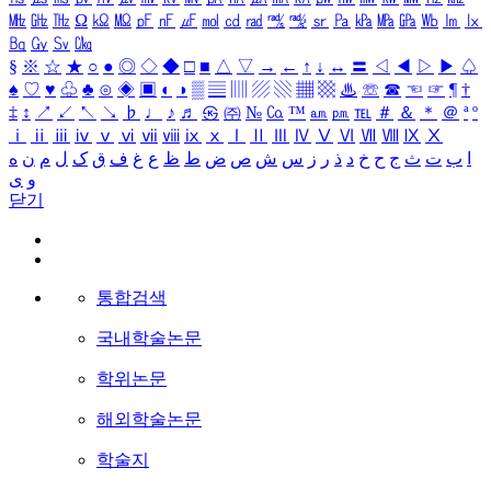
㎒
㎓
㎔
Ω
㏀
㏁
㎊
㎋
㎌
㏖
㏅
㎭
㎮
㎯
㏛
㎩
㎪
㎫
㎬
㏝
㏐
㏓
㏃
㏉
㏜
㏆
§
※
☆
★
○
●
◎
◇
◆
□
■
△
▽
→
←
↑
↓
↔
〓
◁
◀
▷
▶
♤
♠
♡
♥
♧
♣
⊙
◈
▣
◐
◑
▒
▤
▥
▨
▧
▦
▩
♨
☏
☎
☜
☞
¶
†
‡
↕
↗
↙
↖
↘
♭
♩
♪
♬
㉿
㈜
№
㏇
™
㏂
㏘
℡
＃
＆
＊
＠
ª
º
ⅰ
ⅱ
ⅲ
ⅳ
ⅴ
ⅵ
ⅶ
ⅷ
ⅸ
ⅹ
Ⅰ
Ⅱ
Ⅲ
Ⅳ
Ⅴ
Ⅵ
Ⅶ
Ⅷ
Ⅸ
Ⅹ
ا
ب
ت
ث
ج
ح
خ
د
ذ
ر
ز
س
ش
ص
ض
ط
ظ
ع
غ
ف
ق
ک
ل
م
ن
ه
و
ی
닫기
통합검색
국내학술논문
학위논문
해외학술논문
학술지