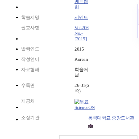
멘트협
회
학술지명
시멘트
권호사항
Vol.206
No.-
[2015]
발행연도
2015
작성언어
Korean
자료형태
학술저
널
수록면
26-31(6
쪽)
제공처
ScienceON
소장기관
동국대학교 중앙도서관