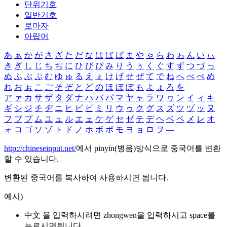
단위기호
일반기호
로마자
아랍어
あ
ぁ
か
が
さ
ざ
た
だ
な
は
ば
ぱ
ま
や
ゃ
ら
わ
ゎ
ん
い
ぃ
き
ぎ
し
じ
ち
ぢ
に
ひ
び
ぴ
み
り
う
ぅ
く
ぐ
す
ず
つ
づ
っ
ぬ
ふ
ぶ
ぷ
む
ゆ
ゅ
る
え
ぇ
け
げ
せ
ぜ
て
で
ね
へ
べ
ぺ
め
れ
お
ぉ
こ
ご
そ
ぞ
と
ど
の
ほ
ぼ
ぽ
も
よ
ょ
ろ
を
ア
ァ
カ
サ
ザ
タ
ダ
ナ
ハ
バ
パ
マ
ヤ
ャ
ラ
ワ
ヮ
ン
イ
ィ
キ
ギ
シ
ジ
チ
ヂ
ニ
ヒ
ビ
ピ
ミ
リ
ウ
ゥ
ク
グ
ス
ズ
ツ
ヅ
ッ
ヌ
フ
ブ
プ
ム
ユ
ュ
ル
エ
ェ
ケ
ゲ
セ
ゼ
テ
デ
ヘ
ベ
ペ
メ
レ
オ
ォ
コ
ゴ
ソ
ゾ
ト
ド
ノ
ホ
ボ
ポ
モ
ヨ
ョ
ロ
ヲ
―
http://chineseinput.net/
에서 pinyin(병음)방식으로 중국어를 변환
할 수 있습니다.
변환된 중국어를 복사하여 사용하시면 됩니다.
예시)
中文 을 입력하시려면
zhongwen
을 입력하시고 space를
누르시면됩니다.