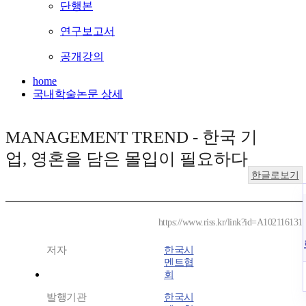
단행본
연구보고서
공개강의
home
국내학술논문 상세
MANAGEMENT TREND - 한국 기
업, 영혼을 담은 몰입이 필요하다
한글로보기
https://www.riss.kr/link?id=A102116131
저자
한국시
멘트협
회
발행기관
한국시