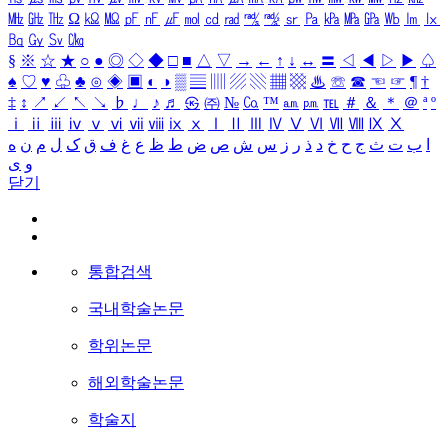
㎒
㎓
㎔
Ω
㏀
㏁
㎊
㎋
㎌
㏖
㏅
㎭
㎮
㎯
㏛
㎩
㎪
㎫
㎬
㏝
㏐
㏓
㏃
㏉
㏜
㏆
§
※
☆
★
○
●
◎
◇
◆
□
■
△
▽
→
←
↑
↓
↔
〓
◁
◀
▷
▶
♤
♠
♡
♥
♧
♣
⊙
◈
▣
◐
◑
▒
▤
▥
▨
▧
▦
▩
♨
☏
☎
☜
☞
¶
†
‡
↕
↗
↙
↖
↘
♭
♩
♪
♬
㉿
㈜
№
㏇
™
㏂
㏘
℡
＃
＆
＊
＠
ª
º
ⅰ
ⅱ
ⅲ
ⅳ
ⅴ
ⅵ
ⅶ
ⅷ
ⅸ
ⅹ
Ⅰ
Ⅱ
Ⅲ
Ⅳ
Ⅴ
Ⅵ
Ⅶ
Ⅷ
Ⅸ
Ⅹ
ا
ب
ت
ث
ج
ح
خ
د
ذ
ر
ز
س
ش
ص
ض
ط
ظ
ع
غ
ف
ق
ک
ل
م
ن
ه
و
ی
닫기
통합검색
국내학술논문
학위논문
해외학술논문
학술지