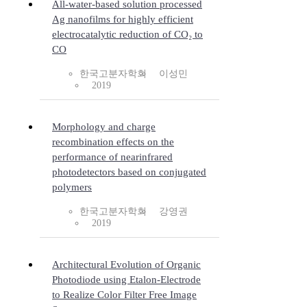
All-water-based solution processed
Ag nanofilms for highly efficient
electrocatalytic reduction of CO₂ to
CO
한국고분자학회
이성민
2019
Morphology and charge
recombination effects on the
performance of nearinfrared
photodetectors based on conjugated
polymers
한국고분자학회
강영권
2019
Architectural Evolution of Organic
Photodiode using Etalon-Electrode
to Realize Color Filter Free Image