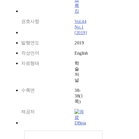
초
록
집
권호사항
Vol.44
No.1
[2019]
발행연도
2019
작성언어
English
자료형태
학
술
저
널
수록면
38-
38(1
쪽)
제공처
DBpia