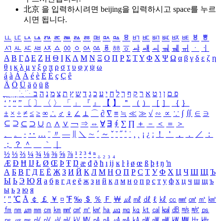
北京 을 입력하시려면
beijing
을 입력하시고 space를 누르
시면 됩니다.
ㅥ
ㅦ
ㅧ
ㅨ
ㅩ
ㅪ
ㅫ
ㅬ
ㅭ
ㅮ
ㅯ
ㅰ
ㅱ
ㅲ
ㅳ
ㅴ
ㅵ
ㅶ
ㅷ
ㅸ
ㅹ
ㅺ
ㅻ
ㅼ
ㅽ
ㅾ
ㅿ
ㆀ
ㆁ
ㆂ
ㆃ
ㆄ
ㆅ
ㆆ
ㆇ
ㆈ
ㆉ
ㆊ
ㆋ
ㆌ
ㆍ
ㆎ
Α
Β
Γ
Δ
Ε
Ζ
Η
Θ
Ι
Κ
Λ
Μ
Ν
Ξ
Ο
Π
Ρ
Σ
Τ
Υ
Φ
Χ
Ψ
Ω
α
β
γ
δ
ε
ζ
η
θ
ι
κ
λ
μ
ν
ξ
ο
π
ρ
σ
τ
υ
φ
χ
ψ
ω
á
à
Á
À
é
è
É
È
ç
Ç
ê
Ä
Ö
Ü
ä
ö
ü
ß
ְ
ֳ
ֲ
ֱ
ָ
ַ
ֵ
ֶ
ִ
ֹ
ּ
ֻ
ׂ
ׁ
ּ
ב
ה
נ
מ
צ
ת
ץ
ש
ד
ג
כ
ע
י
ח
ל
ך
ף
ק
ר
א
ט
ו
ן
ם
פ
‘
’
“
”
〔
〕
〈
〉
「
」
『
』
【
】
＂
（
）
［
］
｛
｝
±
×
÷
≠
≤
≥
∞
∴
♂
♀
∠
⊥
⌒
∂
∇
≡
≒
≪
≫
√
∽
∝
∵
∫
∬
∈
∋
⊆
⊇
⊂
⊃
∪
∩
∧
∨
￢
⇒
⇔
∀
∃
∮
∑
∏
＋
－
＜
＝
＞
、
。
·
‥
…
¨
〃
―
∥
＼
∼
´
～
ˇ
˘
˝
˚
˙
¸
˛
¡
¿
ː
！
＇
，
．
／
：
；
？
＾
＿
｀
｜
½
⅓
⅔
¼
¾
⅛
⅜
⅝
⅞
¹
²
³
⁴
ⁿ
₁
₂
₃
₄
Æ
Ð
Ħ
Ĳ
Ł
Ø
Œ
Þ
Ŧ
Ŋ
æ
đ
ð
ħ
ı
ĳ
ĸ
ŀ
ł
ø
œ
ß
þ
ŧ
ŋ
ŉ
А
Б
В
Г
Д
Е
Ё
Ж
З
И
Й
К
Л
М
Н
О
П
Р
С
Т
У
Ф
Х
Ц
Ч
Ш
Щ
Ъ
Ы
Ь
Э
Ю
Я
а
б
в
г
д
е
ё
ж
з
и
й
к
л
м
н
о
п
р
с
т
у
ф
х
ц
ч
ш
щ
ъ
ы
ь
э
ю
я
′
″
℃
Å
￠
￡
￥
¤
℉
‰
＄
％
Ｆ
￦
㎕
㎖
㎗
ℓ
㎘
㏄
㎣
㎤
㎥
㎦
㎙
㎚
㎛
㎜
㎝
㎞
㎟
㎠
㎡
㎢
㏊
㎍
㎎
㎏
㏏
㎈
㎉
㏈
㎧
㎨
㎰
㎱
㎲
㎳
㎴
㎵
㎶
㎷
㎸
㎹
㎀
㎁
㎂
㎃
㎄
㎺
㎻
㎽
㎾
㎿
㎐
㎑