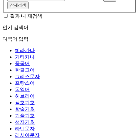
상세검색
결과 내 재검색
인기 검색어
다국어 입력
히라가나
가타카나
중국어
한글고어
그리스문자
프랑스어
독일어
히브리어
괄호기호
학술기호
기술기호
첨자기호
라틴문자
러시아문자