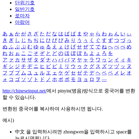
단위기호
일반기호
로마자
아랍어
あ
ぁ
か
が
さ
ざ
た
だ
な
は
ば
ぱ
ま
や
ゃ
ら
わ
ゎ
ん
い
ぃ
き
ぎ
し
じ
ち
ぢ
に
ひ
び
ぴ
み
り
う
ぅ
く
ぐ
す
ず
つ
づ
っ
ぬ
ふ
ぶ
ぷ
む
ゆ
ゅ
る
え
ぇ
け
げ
せ
ぜ
て
で
ね
へ
べ
ぺ
め
れ
お
ぉ
こ
ご
そ
ぞ
と
ど
の
ほ
ぼ
ぽ
も
よ
ょ
ろ
を
ア
ァ
カ
サ
ザ
タ
ダ
ナ
ハ
バ
パ
マ
ヤ
ャ
ラ
ワ
ヮ
ン
イ
ィ
キ
ギ
シ
ジ
チ
ヂ
ニ
ヒ
ビ
ピ
ミ
リ
ウ
ゥ
ク
グ
ス
ズ
ツ
ヅ
ッ
ヌ
フ
ブ
プ
ム
ユ
ュ
ル
エ
ェ
ケ
ゲ
セ
ゼ
テ
デ
ヘ
ベ
ペ
メ
レ
オ
ォ
コ
ゴ
ソ
ゾ
ト
ド
ノ
ホ
ボ
ポ
モ
ヨ
ョ
ロ
ヲ
―
http://chineseinput.net/
에서 pinyin(병음)방식으로 중국어를 변환
할 수 있습니다.
변환된 중국어를 복사하여 사용하시면 됩니다.
예시)
中文 을 입력하시려면
zhongwen
을 입력하시고 space를
누르시면됩니다.