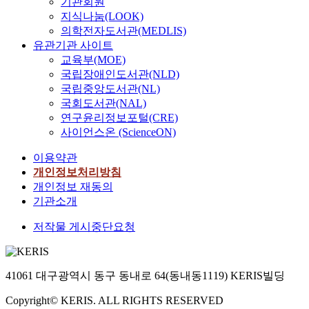
기관회원
지식나눔(LOOK)
의학전자도서관(MEDLIS)
유관기관 사이트
교육부(MOE)
국립장애인도서관(NLD)
국립중앙도서관(NL)
국회도서관(NAL)
연구윤리정보포털(CRE)
사이언스온 (ScienceON)
이용약관
개인정보처리방침
개인정보 재동의
기관소개
저작물 게시중단요청
41061 대구광역시 동구 동내로 64(동내동1119) KERIS빌딩
Copyright© KERIS. ALL RIGHTS RESERVED