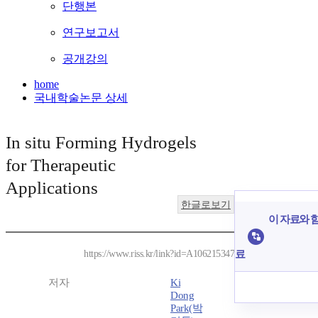
단행본
연구보고서
공개강의
home
국내학술논문 상세
In situ Forming Hydrogels
for Therapeutic
Applications
한글로보기
이 자료와 함
료
https://www.riss.kr/link?id=A106215347
저자
Ki
Dong
Park(박