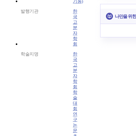
기동)
발행기관
한
나만을 위한
국
고
분
자
학
회
학술지명
한
국
고
분
자
학
회
학
술
대
회
연
구
논
문