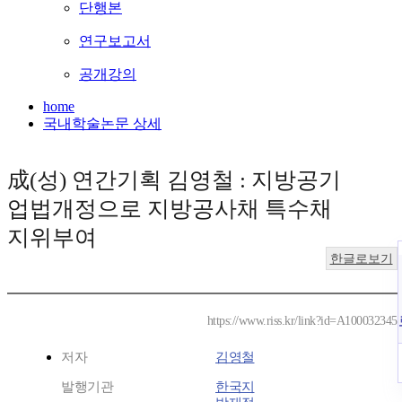
단행본
연구보고서
공개강의
home
국내학술논문 상세
成(성) 연간기획 김영철 : 지방공기
업법개정으로 지방공사채 특수채
지위부여
한글로보기
https://www.riss.kr/link?id=A100032345
저자
김영철
발행기관
한국지