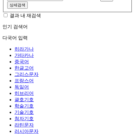
상세검색
결과 내 재검색
인기 검색어
다국어 입력
히라가나
가타카나
중국어
한글고어
그리스문자
프랑스어
독일어
히브리어
괄호기호
학술기호
기술기호
첨자기호
라틴문자
러시아문자