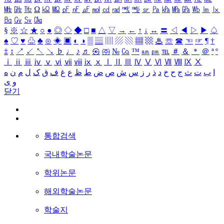
㎒
㎓
㎔
Ω
㏀
㏁
㎊
㎋
㎌
㏖
㏅
㎭
㎮
㎯
㏛
㎩
㎪
㎫
㎬
㏝
㏐
㏓
㏃
㏉
㏜
㏆
§
※
☆
★
○
●
◎
◇
◆
□
■
△
▽
→
←
↑
↓
↔
〓
◁
◀
▷
▶
♤
♠
♡
♥
♧
♣
⊙
◈
▣
◐
◑
▒
▤
▥
▨
▧
▦
▩
♨
☏
☎
☜
☞
¶
†
‡
↕
↗
↙
↖
↘
♭
♩
♪
♬
㉿
㈜
№
㏇
™
㏂
㏘
℡
＃
＆
＊
＠
ª
º
ⅰ
ⅱ
ⅲ
ⅳ
ⅴ
ⅵ
ⅶ
ⅷ
ⅸ
ⅹ
Ⅰ
Ⅱ
Ⅲ
Ⅳ
Ⅴ
Ⅵ
Ⅶ
Ⅷ
Ⅸ
Ⅹ
ا
ب
ت
ث
ج
ح
خ
د
ذ
ر
ز
س
ش
ص
ض
ط
ظ
ع
غ
ف
ق
ک
ل
م
ن
ه
و
ی
닫기
통합검색
국내학술논문
학위논문
해외학술논문
학술지