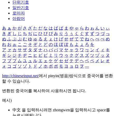
단위기호
일반기호
로마자
아랍어
あ
ぁ
か
が
さ
ざ
た
だ
な
は
ば
ぱ
ま
や
ゃ
ら
わ
ゎ
ん
い
ぃ
き
ぎ
し
じ
ち
ぢ
に
ひ
び
ぴ
み
り
う
ぅ
く
ぐ
す
ず
つ
づ
っ
ぬ
ふ
ぶ
ぷ
む
ゆ
ゅ
る
え
ぇ
け
げ
せ
ぜ
て
で
ね
へ
べ
ぺ
め
れ
お
ぉ
こ
ご
そ
ぞ
と
ど
の
ほ
ぼ
ぽ
も
よ
ょ
ろ
を
ア
ァ
カ
サ
ザ
タ
ダ
ナ
ハ
バ
パ
マ
ヤ
ャ
ラ
ワ
ヮ
ン
イ
ィ
キ
ギ
シ
ジ
チ
ヂ
ニ
ヒ
ビ
ピ
ミ
リ
ウ
ゥ
ク
グ
ス
ズ
ツ
ヅ
ッ
ヌ
フ
ブ
プ
ム
ユ
ュ
ル
エ
ェ
ケ
ゲ
セ
ゼ
テ
デ
ヘ
ベ
ペ
メ
レ
オ
ォ
コ
ゴ
ソ
ゾ
ト
ド
ノ
ホ
ボ
ポ
モ
ヨ
ョ
ロ
ヲ
―
http://chineseinput.net/
에서 pinyin(병음)방식으로 중국어를 변환
할 수 있습니다.
변환된 중국어를 복사하여 사용하시면 됩니다.
예시)
中文 을 입력하시려면
zhongwen
을 입력하시고 space를
누르시면됩니다.