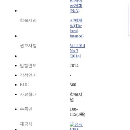
방재정
공제회
(N/A)
학술지명
지방재
정(The
local
finance)
권호사항
Vol.2014
No.3
[2014]
발행연도
2014
작성언어
-
KDC
300
자료형태
학술저
널
수록면
108-
115(8쪽)
제공처
KISS