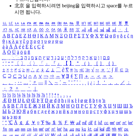
北京 을 입력하시려면
beijing
을 입력하시고 space를 누르
시면 됩니다.
ㅥ
ㅦ
ㅧ
ㅨ
ㅩ
ㅪ
ㅫ
ㅬ
ㅭ
ㅮ
ㅯ
ㅰ
ㅱ
ㅲ
ㅳ
ㅴ
ㅵ
ㅶ
ㅷ
ㅸ
ㅹ
ㅺ
ㅻ
ㅼ
ㅽ
ㅾ
ㅿ
ㆀ
ㆁ
ㆂ
ㆃ
ㆄ
ㆅ
ㆆ
ㆇ
ㆈ
ㆉ
ㆊ
ㆋ
ㆌ
ㆍ
ㆎ
Α
Β
Γ
Δ
Ε
Ζ
Η
Θ
Ι
Κ
Λ
Μ
Ν
Ξ
Ο
Π
Ρ
Σ
Τ
Υ
Φ
Χ
Ψ
Ω
α
β
γ
δ
ε
ζ
η
θ
ι
κ
λ
μ
ν
ξ
ο
π
ρ
σ
τ
υ
φ
χ
ψ
ω
á
à
Á
À
é
è
É
È
ç
Ç
ê
Ä
Ö
Ü
ä
ö
ü
ß
ְ
ֳ
ֲ
ֱ
ָ
ַ
ֵ
ֶ
ִ
ֹ
ּ
ֻ
ׂ
ׁ
ּ
ב
ה
נ
מ
צ
ת
ץ
ש
ד
ג
כ
ע
י
ח
ל
ך
ף
ק
ר
א
ט
ו
ן
ם
פ
‘
’
“
”
〔
〕
〈
〉
「
」
『
』
【
】
＂
（
）
［
］
｛
｝
±
×
÷
≠
≤
≥
∞
∴
♂
♀
∠
⊥
⌒
∂
∇
≡
≒
≪
≫
√
∽
∝
∵
∫
∬
∈
∋
⊆
⊇
⊂
⊃
∪
∩
∧
∨
￢
⇒
⇔
∀
∃
∮
∑
∏
＋
－
＜
＝
＞
、
。
·
‥
…
¨
〃
―
∥
＼
∼
´
～
ˇ
˘
˝
˚
˙
¸
˛
¡
¿
ː
！
＇
，
．
／
：
；
？
＾
＿
｀
｜
½
⅓
⅔
¼
¾
⅛
⅜
⅝
⅞
¹
²
³
⁴
ⁿ
₁
₂
₃
₄
Æ
Ð
Ħ
Ĳ
Ł
Ø
Œ
Þ
Ŧ
Ŋ
æ
đ
ð
ħ
ı
ĳ
ĸ
ŀ
ł
ø
œ
ß
þ
ŧ
ŋ
ŉ
А
Б
В
Г
Д
Е
Ё
Ж
З
И
Й
К
Л
М
Н
О
П
Р
С
Т
У
Ф
Х
Ц
Ч
Ш
Щ
Ъ
Ы
Ь
Э
Ю
Я
а
б
в
г
д
е
ё
ж
з
и
й
к
л
м
н
о
п
р
с
т
у
ф
х
ц
ч
ш
щ
ъ
ы
ь
э
ю
я
′
″
℃
Å
￠
￡
￥
¤
℉
‰
＄
％
Ｆ
￦
㎕
㎖
㎗
ℓ
㎘
㏄
㎣
㎤
㎥
㎦
㎙
㎚
㎛
㎜
㎝
㎞
㎟
㎠
㎡
㎢
㏊
㎍
㎎
㎏
㏏
㎈
㎉
㏈
㎧
㎨
㎰
㎱
㎲
㎳
㎴
㎵
㎶
㎷
㎸
㎹
㎀
㎁
㎂
㎃
㎄
㎺
㎻
㎽
㎾
㎿
㎐
㎑