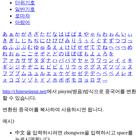
단위기호
일반기호
로마자
아랍어
あ
ぁ
か
が
さ
ざ
た
だ
な
は
ば
ぱ
ま
や
ゃ
ら
わ
ゎ
ん
い
ぃ
き
ぎ
し
じ
ち
ぢ
に
ひ
び
ぴ
み
り
う
ぅ
く
ぐ
す
ず
つ
づ
っ
ぬ
ふ
ぶ
ぷ
む
ゆ
ゅ
る
え
ぇ
け
げ
せ
ぜ
て
で
ね
へ
べ
ぺ
め
れ
お
ぉ
こ
ご
そ
ぞ
と
ど
の
ほ
ぼ
ぽ
も
よ
ょ
ろ
を
ア
ァ
カ
サ
ザ
タ
ダ
ナ
ハ
バ
パ
マ
ヤ
ャ
ラ
ワ
ヮ
ン
イ
ィ
キ
ギ
シ
ジ
チ
ヂ
ニ
ヒ
ビ
ピ
ミ
リ
ウ
ゥ
ク
グ
ス
ズ
ツ
ヅ
ッ
ヌ
フ
ブ
プ
ム
ユ
ュ
ル
エ
ェ
ケ
ゲ
セ
ゼ
テ
デ
ヘ
ベ
ペ
メ
レ
オ
ォ
コ
ゴ
ソ
ゾ
ト
ド
ノ
ホ
ボ
ポ
モ
ヨ
ョ
ロ
ヲ
―
http://chineseinput.net/
에서 pinyin(병음)방식으로 중국어를 변환
할 수 있습니다.
변환된 중국어를 복사하여 사용하시면 됩니다.
예시)
中文 을 입력하시려면
zhongwen
을 입력하시고 space를
누르시면됩니다.