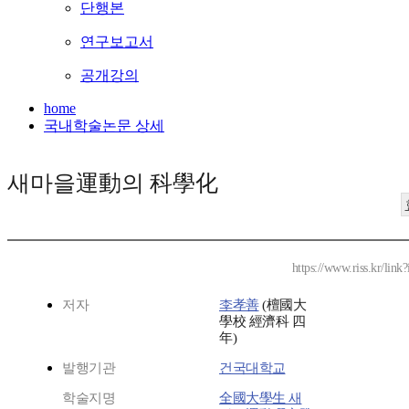
단행본
연구보고서
공개강의
home
국내학술논문 상세
새마을運動의 科學化
https://www.riss.kr/lin
저자
李孝善
(檀國大
學校 經濟科 四
年)
발행기관
건국대학교
학술지명
全國大學生 새