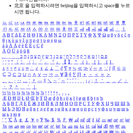
北京 을 입력하시려면
beijing
을 입력하시고 space를 누르
시면 됩니다.
ㅥ
ㅦ
ㅧ
ㅨ
ㅩ
ㅪ
ㅫ
ㅬ
ㅭ
ㅮ
ㅯ
ㅰ
ㅱ
ㅲ
ㅳ
ㅴ
ㅵ
ㅶ
ㅷ
ㅸ
ㅹ
ㅺ
ㅻ
ㅼ
ㅽ
ㅾ
ㅿ
ㆀ
ㆁ
ㆂ
ㆃ
ㆄ
ㆅ
ㆆ
ㆇ
ㆈ
ㆉ
ㆊ
ㆋ
ㆌ
ㆍ
ㆎ
Α
Β
Γ
Δ
Ε
Ζ
Η
Θ
Ι
Κ
Λ
Μ
Ν
Ξ
Ο
Π
Ρ
Σ
Τ
Υ
Φ
Χ
Ψ
Ω
α
β
γ
δ
ε
ζ
η
θ
ι
κ
λ
μ
ν
ξ
ο
π
ρ
σ
τ
υ
φ
χ
ψ
ω
á
à
Á
À
é
è
É
È
ç
Ç
ê
Ä
Ö
Ü
ä
ö
ü
ß
ְ
ֳ
ֲ
ֱ
ָ
ַ
ֵ
ֶ
ִ
ֹ
ּ
ֻ
ׂ
ׁ
ּ
ב
ה
נ
מ
צ
ת
ץ
ש
ד
ג
כ
ע
י
ח
ל
ך
ף
ק
ר
א
ט
ו
ן
ם
פ
‘
’
“
”
〔
〕
〈
〉
「
」
『
』
【
】
＂
（
）
［
］
｛
｝
±
×
÷
≠
≤
≥
∞
∴
♂
♀
∠
⊥
⌒
∂
∇
≡
≒
≪
≫
√
∽
∝
∵
∫
∬
∈
∋
⊆
⊇
⊂
⊃
∪
∩
∧
∨
￢
⇒
⇔
∀
∃
∮
∑
∏
＋
－
＜
＝
＞
、
。
·
‥
…
¨
〃
―
∥
＼
∼
´
～
ˇ
˘
˝
˚
˙
¸
˛
¡
¿
ː
！
＇
，
．
／
：
；
？
＾
＿
｀
｜
½
⅓
⅔
¼
¾
⅛
⅜
⅝
⅞
¹
²
³
⁴
ⁿ
₁
₂
₃
₄
Æ
Ð
Ħ
Ĳ
Ł
Ø
Œ
Þ
Ŧ
Ŋ
æ
đ
ð
ħ
ı
ĳ
ĸ
ŀ
ł
ø
œ
ß
þ
ŧ
ŋ
ŉ
А
Б
В
Г
Д
Е
Ё
Ж
З
И
Й
К
Л
М
Н
О
П
Р
С
Т
У
Ф
Х
Ц
Ч
Ш
Щ
Ъ
Ы
Ь
Э
Ю
Я
а
б
в
г
д
е
ё
ж
з
и
й
к
л
м
н
о
п
р
с
т
у
ф
х
ц
ч
ш
щ
ъ
ы
ь
э
ю
я
′
″
℃
Å
￠
￡
￥
¤
℉
‰
＄
％
Ｆ
￦
㎕
㎖
㎗
ℓ
㎘
㏄
㎣
㎤
㎥
㎦
㎙
㎚
㎛
㎜
㎝
㎞
㎟
㎠
㎡
㎢
㏊
㎍
㎎
㎏
㏏
㎈
㎉
㏈
㎧
㎨
㎰
㎱
㎲
㎳
㎴
㎵
㎶
㎷
㎸
㎹
㎀
㎁
㎂
㎃
㎄
㎺
㎻
㎽
㎾
㎿
㎐
㎑