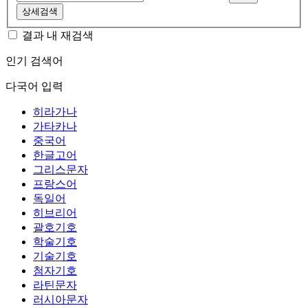
상세검색
결과 내 재검색
인기 검색어
다국어 입력
히라가나
가타카나
중국어
한글고어
그리스문자
프랑스어
독일어
히브리어
괄호기호
학술기호
기술기호
첨자기호
라틴문자
러시아문자