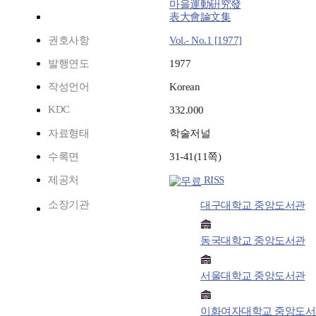
마을運動硏究發
表大會論文集
권호사항
Vol.- No.1 [1977]
발행연도
1977
작성언어
Korean
KDC
332.000
자료형태
학술저널
수록면
31-41(11쪽)
제공처
RISS
소장기관
대구대학교 중앙도서관
동국대학교 중앙도서관
서울대학교 중앙도서관
이화여자대학교 중앙도서