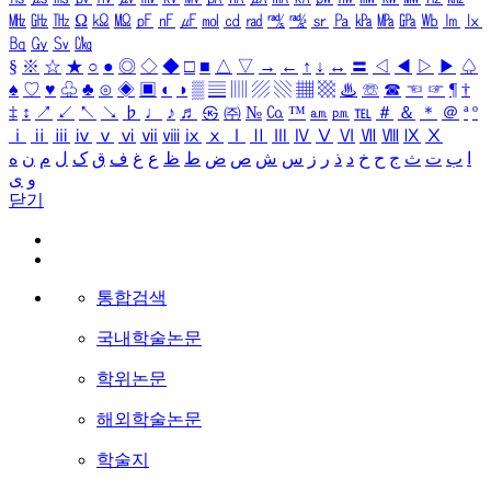
㎒
㎓
㎔
Ω
㏀
㏁
㎊
㎋
㎌
㏖
㏅
㎭
㎮
㎯
㏛
㎩
㎪
㎫
㎬
㏝
㏐
㏓
㏃
㏉
㏜
㏆
§
※
☆
★
○
●
◎
◇
◆
□
■
△
▽
→
←
↑
↓
↔
〓
◁
◀
▷
▶
♤
♠
♡
♥
♧
♣
⊙
◈
▣
◐
◑
▒
▤
▥
▨
▧
▦
▩
♨
☏
☎
☜
☞
¶
†
‡
↕
↗
↙
↖
↘
♭
♩
♪
♬
㉿
㈜
№
㏇
™
㏂
㏘
℡
＃
＆
＊
＠
ª
º
ⅰ
ⅱ
ⅲ
ⅳ
ⅴ
ⅵ
ⅶ
ⅷ
ⅸ
ⅹ
Ⅰ
Ⅱ
Ⅲ
Ⅳ
Ⅴ
Ⅵ
Ⅶ
Ⅷ
Ⅸ
Ⅹ
ا
ب
ت
ث
ج
ح
خ
د
ذ
ر
ز
س
ش
ص
ض
ط
ظ
ع
غ
ف
ق
ک
ل
م
ن
ه
و
ی
닫기
통합검색
국내학술논문
학위논문
해외학술논문
학술지