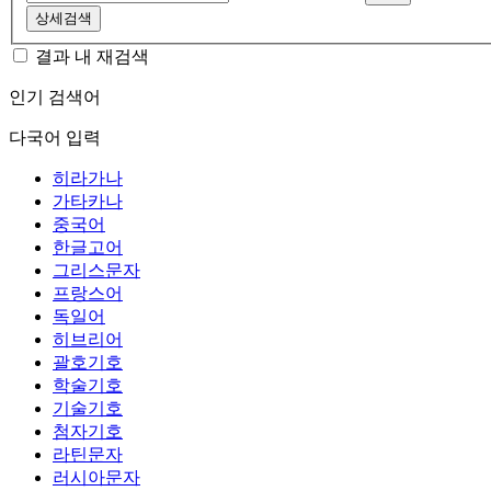
상세검색
결과 내 재검색
인기 검색어
다국어 입력
히라가나
가타카나
중국어
한글고어
그리스문자
프랑스어
독일어
히브리어
괄호기호
학술기호
기술기호
첨자기호
라틴문자
러시아문자