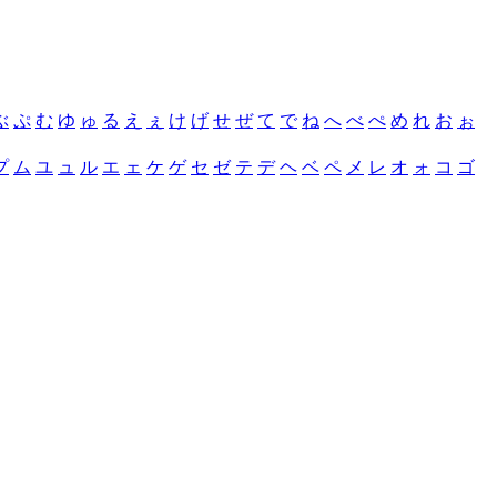
ぶ
ぷ
む
ゆ
ゅ
る
え
ぇ
け
げ
せ
ぜ
て
で
ね
へ
べ
ぺ
め
れ
お
ぉ
プ
ム
ユ
ュ
ル
エ
ェ
ケ
ゲ
セ
ゼ
テ
デ
ヘ
ベ
ペ
メ
レ
オ
ォ
コ
ゴ