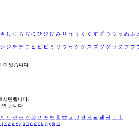
ぎ
し
じ
ち
ぢ
に
ひ
び
ぴ
み
り
う
ぅ
く
ぐ
す
ず
つ
づ
っ
ぬ
ふ
シ
ジ
チ
ヂ
ニ
ヒ
ビ
ピ
ミ
リ
ウ
ゥ
ク
グ
ス
ズ
ツ
ヅ
ッ
ヌ
フ
ブ
할 수 있습니다.
누르시면됩니다.
시면 됩니다.
ㅻ
ㅼ
ㅽ
ㅾ
ㅿ
ㆀ
ㆁ
ㆂ
ㆃ
ㆄ
ㆅ
ㆆ
ㆇ
ㆈ
ㆉ
ㆊ
ㆋ
ㆌ
ㆍ
ㆎ
θ
ι
κ
λ
μ
ν
ξ
ο
π
ρ
σ
τ
υ
φ
χ
ψ
ω