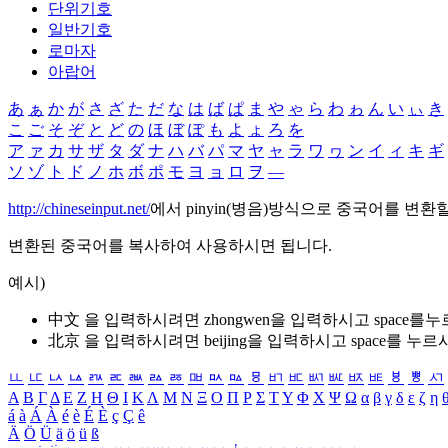
단위기호
일반기호
로마자
아랍어
あ
ぁ
か
が
さ
ざ
た
だ
な
は
ば
ぱ
ま
や
ゃ
ら
わ
ゎ
ん
い
ぃ
き
こ
ご
そ
ぞ
と
ど
の
ほ
ぼ
ぽ
も
よ
ょ
ろ
を
ア
ァ
カ
サ
ザ
タ
ダ
ナ
ハ
バ
パ
マ
ヤ
ャ
ラ
ワ
ヮ
ン
イ
ィ
キ
ギ
ソ
ゾ
ト
ド
ノ
ホ
ボ
ポ
モ
ヨ
ョ
ロ
ヲ
―
http://chineseinput.net/
에서 pinyin(병음)방식으로 중국어를 변환
변환된 중국어를 복사하여 사용하시면 됩니다.
예시)
中文 을 입력하시려면
zhongwen
을 입력하시고 space를
北京 을 입력하시려면
beijing
을 입력하시고 space를 누르
ㅥ
ㅦ
ㅧ
ㅨ
ㅩ
ㅪ
ㅫ
ㅬ
ㅭ
ㅮ
ㅯ
ㅰ
ㅱ
ㅲ
ㅳ
ㅴ
ㅵ
ㅶ
ㅷ
ㅸ
ㅹ
ㅺ
Α
Β
Γ
Δ
Ε
Ζ
Η
Θ
Ι
Κ
Λ
Μ
Ν
Ξ
Ο
Π
Ρ
Σ
Τ
Υ
Φ
Χ
Ψ
Ω
α
β
γ
δ
ε
ζ
η
á
à
Á
À
é
è
É
È
ç
Ç
ê
Ä
Ö
Ü
ä
ö
ü
ß