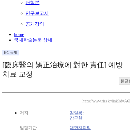
단행본
연구보고서
공개강의
home
국내학술논문 상세
[臨床醫의 矯正治療에 對한 責任] 예방
치료 교정
한글
https://www.riss.kr/link?id=A
저자
김일봉
;
강구한
발행기관
대한치과의