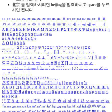
北京 을 입력하시려면
beijing
을 입력하시고 space를 누르
시면 됩니다.
ㅥ
ㅦ
ㅧ
ㅨ
ㅩ
ㅪ
ㅫ
ㅬ
ㅭ
ㅮ
ㅯ
ㅰ
ㅱ
ㅲ
ㅳ
ㅴ
ㅵ
ㅶ
ㅷ
ㅸ
ㅹ
ㅺ
ㅻ
ㅼ
ㅽ
ㅾ
ㅿ
ㆀ
ㆁ
ㆂ
ㆃ
ㆄ
ㆅ
ㆆ
ㆇ
ㆈ
ㆉ
ㆊ
ㆋ
ㆌ
ㆍ
ㆎ
Α
Β
Γ
Δ
Ε
Ζ
Η
Θ
Ι
Κ
Λ
Μ
Ν
Ξ
Ο
Π
Ρ
Σ
Τ
Υ
Φ
Χ
Ψ
Ω
α
β
γ
δ
ε
ζ
η
θ
ι
κ
λ
μ
ν
ξ
ο
π
ρ
σ
τ
υ
φ
χ
ψ
ω
á
à
Á
À
é
è
É
È
ç
Ç
ê
Ä
Ö
Ü
ä
ö
ü
ß
ְ
ֳ
ֲ
ֱ
ָ
ַ
ֵ
ֶ
ִ
ֹ
ּ
ֻ
ׂ
ׁ
ּ
ב
ה
נ
מ
צ
ת
ץ
ש
ד
ג
כ
ע
י
ח
ל
ך
ף
ק
ר
א
ט
ו
ן
ם
פ
‘
’
“
”
〔
〕
〈
〉
「
」
『
』
【
】
＂
（
）
［
］
｛
｝
±
×
÷
≠
≤
≥
∞
∴
♂
♀
∠
⊥
⌒
∂
∇
≡
≒
≪
≫
√
∽
∝
∵
∫
∬
∈
∋
⊆
⊇
⊂
⊃
∪
∩
∧
∨
￢
⇒
⇔
∀
∃
∮
∑
∏
＋
－
＜
＝
＞
、
。
·
‥
…
¨
〃
―
∥
＼
∼
´
～
ˇ
˘
˝
˚
˙
¸
˛
¡
¿
ː
！
＇
，
．
／
：
；
？
＾
＿
｀
｜
½
⅓
⅔
¼
¾
⅛
⅜
⅝
⅞
¹
²
³
⁴
ⁿ
₁
₂
₃
₄
Æ
Ð
Ħ
Ĳ
Ł
Ø
Œ
Þ
Ŧ
Ŋ
æ
đ
ð
ħ
ı
ĳ
ĸ
ŀ
ł
ø
œ
ß
þ
ŧ
ŋ
ŉ
А
Б
В
Г
Д
Е
Ё
Ж
З
И
Й
К
Л
М
Н
О
П
Р
С
Т
У
Ф
Х
Ц
Ч
Ш
Щ
Ъ
Ы
Ь
Э
Ю
Я
а
б
в
г
д
е
ё
ж
з
и
й
к
л
м
н
о
п
р
с
т
у
ф
х
ц
ч
ш
щ
ъ
ы
ь
э
ю
я
′
″
℃
Å
￠
￡
￥
¤
℉
‰
＄
％
Ｆ
￦
㎕
㎖
㎗
ℓ
㎘
㏄
㎣
㎤
㎥
㎦
㎙
㎚
㎛
㎜
㎝
㎞
㎟
㎠
㎡
㎢
㏊
㎍
㎎
㎏
㏏
㎈
㎉
㏈
㎧
㎨
㎰
㎱
㎲
㎳
㎴
㎵
㎶
㎷
㎸
㎹
㎀
㎁
㎂
㎃
㎄
㎺
㎻
㎽
㎾
㎿
㎐
㎑