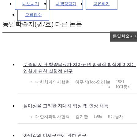
내보내기
내책장담기
공유하기
오류접수
동일학술지(권/호) 다른 논문
동일학술지 
수종의 시판 청량음료가 치아표면 법랑질 침식에 미치는
영향에 관한 실험적 연구
1981
대한치과의사협회
하주식(Joo-Sik Ha)
KCI등재
심미성을 고려한 지대치 형성 및 인상 채득
1981
대한치과의사협회
김기환
KCI등재
아말감의 미세구조에 관한 연구