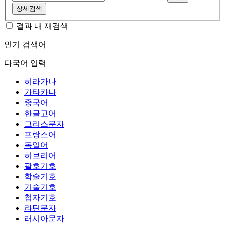
상세검색
결과 내 재검색
인기 검색어
다국어 입력
히라가나
가타카나
중국어
한글고어
그리스문자
프랑스어
독일어
히브리어
괄호기호
학술기호
기술기호
첨자기호
라틴문자
러시아문자