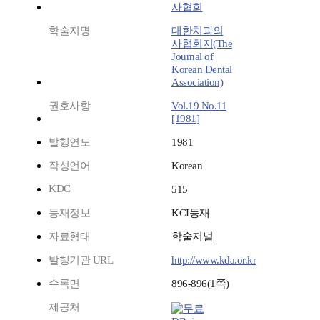
사협회
학술지명
대한치과의
사협회지(The
Journal of
Korean Dental
Association)
권호사항
Vol.19 No.11
[1981]
발행연도
1981
작성언어
Korean
KDC
515
등재정보
KCI등재
자료형태
학술저널
발행기관 URL
http://www.kda.or.kr
수록면
896-896(1쪽)
제공처