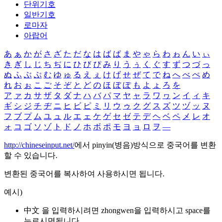
단위기호
일반기호
로마자
아랍어
あ
ぁ
か
が
さ
ざ
た
だ
な
は
ば
ぱ
ま
や
ゃ
ら
わ
ゎ
ん
い
ぃ
き
ぎ
し
じ
ち
ぢ
に
ひ
び
ぴ
み
り
う
ぅ
く
ぐ
す
ず
つ
づ
っ
ぬ
ふ
ぶ
ぷ
む
ゆ
ゅ
る
え
ぇ
け
げ
せ
ぜ
て
で
ね
へ
べ
ぺ
め
れ
お
ぉ
こ
ご
そ
ぞ
と
ど
の
ほ
ぼ
ぽ
も
よ
ょ
ろ
を
ア
ァ
カ
サ
ザ
タ
ダ
ナ
ハ
バ
パ
マ
ヤ
ャ
ラ
ワ
ヮ
ン
イ
ィ
キ
ギ
シ
ジ
チ
ヂ
ニ
ヒ
ビ
ピ
ミ
リ
ウ
ゥ
ク
グ
ス
ズ
ツ
ヅ
ッ
ヌ
フ
ブ
プ
ム
ユ
ュ
ル
エ
ェ
ケ
ゲ
セ
ゼ
テ
デ
ヘ
ベ
ペ
メ
レ
オ
ォ
コ
ゴ
ソ
ゾ
ト
ド
ノ
ホ
ボ
ポ
モ
ヨ
ョ
ロ
ヲ
―
http://chineseinput.net/
에서 pinyin(병음)방식으로 중국어를 변환
할 수 있습니다.
변환된 중국어를 복사하여 사용하시면 됩니다.
예시)
中文 을 입력하시려면
zhongwen
을 입력하시고 space를
누르시면됩니다.