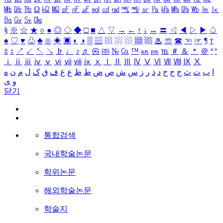
㎒
㎓
㎔
Ω
㏀
㏁
㎊
㎋
㎌
㏖
㏅
㎭
㎮
㎯
㏛
㎩
㎪
㎫
㎬
㏝
㏐
㏓
㏃
㏉
㏜
㏆
§
※
☆
★
○
●
◎
◇
◆
□
■
△
▽
→
←
↑
↓
↔
〓
◁
◀
▷
▶
♤
♠
♡
♥
♧
♣
⊙
◈
▣
◐
◑
▒
▤
▥
▨
▧
▦
▩
♨
☏
☎
☜
☞
¶
†
‡
↕
↗
↙
↖
↘
♭
♩
♪
♬
㉿
㈜
№
㏇
™
㏂
㏘
℡
＃
＆
＊
＠
ª
º
ⅰ
ⅱ
ⅲ
ⅳ
ⅴ
ⅵ
ⅶ
ⅷ
ⅸ
ⅹ
Ⅰ
Ⅱ
Ⅲ
Ⅳ
Ⅴ
Ⅵ
Ⅶ
Ⅷ
Ⅸ
Ⅹ
ا
ب
ت
ث
ج
ح
خ
د
ذ
ر
ز
س
ش
ص
ض
ط
ظ
ع
غ
ف
ق
ک
ل
م
ن
ه
و
ی
닫기
통합검색
국내학술논문
학위논문
해외학술논문
학술지