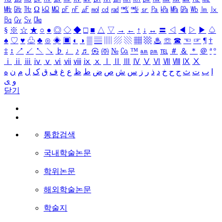
㎒
㎓
㎔
Ω
㏀
㏁
㎊
㎋
㎌
㏖
㏅
㎭
㎮
㎯
㏛
㎩
㎪
㎫
㎬
㏝
㏐
㏓
㏃
㏉
㏜
㏆
§
※
☆
★
○
●
◎
◇
◆
□
■
△
▽
→
←
↑
↓
↔
〓
◁
◀
▷
▶
♤
♠
♡
♥
♧
♣
⊙
◈
▣
◐
◑
▒
▤
▥
▨
▧
▦
▩
♨
☏
☎
☜
☞
¶
†
‡
↕
↗
↙
↖
↘
♭
♩
♪
♬
㉿
㈜
№
㏇
™
㏂
㏘
℡
＃
＆
＊
＠
ª
º
ⅰ
ⅱ
ⅲ
ⅳ
ⅴ
ⅵ
ⅶ
ⅷ
ⅸ
ⅹ
Ⅰ
Ⅱ
Ⅲ
Ⅳ
Ⅴ
Ⅵ
Ⅶ
Ⅷ
Ⅸ
Ⅹ
ا
ب
ت
ث
ج
ح
خ
د
ذ
ر
ز
س
ش
ص
ض
ط
ظ
ع
غ
ف
ق
ک
ل
م
ن
ه
و
ی
닫기
통합검색
국내학술논문
학위논문
해외학술논문
학술지