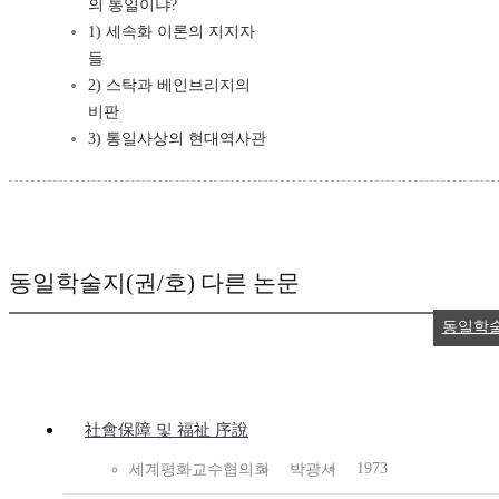
의 통일이냐?
1) 세속화 이론의 지지자
들
2) 스탁과 베인브리지의
비판
3) 통일사상의 현대역사관
동일학술지(권/호) 다른 논문
동일학
社會保障 및 福祉 序說
1973
세계평화교수협의회
박광서