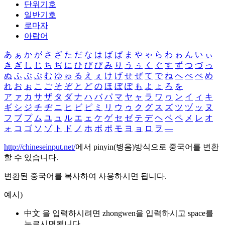
단위기호
일반기호
로마자
아랍어
あ
ぁ
か
が
さ
ざ
た
だ
な
は
ば
ぱ
ま
や
ゃ
ら
わ
ゎ
ん
い
ぃ
き
ぎ
し
じ
ち
ぢ
に
ひ
び
ぴ
み
り
う
ぅ
く
ぐ
す
ず
つ
づ
っ
ぬ
ふ
ぶ
ぷ
む
ゆ
ゅ
る
え
ぇ
け
げ
せ
ぜ
て
で
ね
へ
べ
ぺ
め
れ
お
ぉ
こ
ご
そ
ぞ
と
ど
の
ほ
ぼ
ぽ
も
よ
ょ
ろ
を
ア
ァ
カ
サ
ザ
タ
ダ
ナ
ハ
バ
パ
マ
ヤ
ャ
ラ
ワ
ヮ
ン
イ
ィ
キ
ギ
シ
ジ
チ
ヂ
ニ
ヒ
ビ
ピ
ミ
リ
ウ
ゥ
ク
グ
ス
ズ
ツ
ヅ
ッ
ヌ
フ
ブ
プ
ム
ユ
ュ
ル
エ
ェ
ケ
ゲ
セ
ゼ
テ
デ
ヘ
ベ
ペ
メ
レ
オ
ォ
コ
ゴ
ソ
ゾ
ト
ド
ノ
ホ
ボ
ポ
モ
ヨ
ョ
ロ
ヲ
―
http://chineseinput.net/
에서 pinyin(병음)방식으로 중국어를 변환
할 수 있습니다.
변환된 중국어를 복사하여 사용하시면 됩니다.
예시)
中文 을 입력하시려면
zhongwen
을 입력하시고 space를
누르시면됩니다.