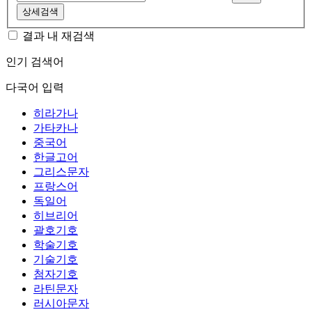
상세검색
결과 내 재검색
인기 검색어
다국어 입력
히라가나
가타카나
중국어
한글고어
그리스문자
프랑스어
독일어
히브리어
괄호기호
학술기호
기술기호
첨자기호
라틴문자
러시아문자