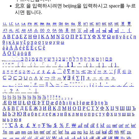
北京 을 입력하시려면
beijing
을 입력하시고 space를 누르
시면 됩니다.
ㅥ
ㅦ
ㅧ
ㅨ
ㅩ
ㅪ
ㅫ
ㅬ
ㅭ
ㅮ
ㅯ
ㅰ
ㅱ
ㅲ
ㅳ
ㅴ
ㅵ
ㅶ
ㅷ
ㅸ
ㅹ
ㅺ
ㅻ
ㅼ
ㅽ
ㅾ
ㅿ
ㆀ
ㆁ
ㆂ
ㆃ
ㆄ
ㆅ
ㆆ
ㆇ
ㆈ
ㆉ
ㆊ
ㆋ
ㆌ
ㆍ
ㆎ
Α
Β
Γ
Δ
Ε
Ζ
Η
Θ
Ι
Κ
Λ
Μ
Ν
Ξ
Ο
Π
Ρ
Σ
Τ
Υ
Φ
Χ
Ψ
Ω
α
β
γ
δ
ε
ζ
η
θ
ι
κ
λ
μ
ν
ξ
ο
π
ρ
σ
τ
υ
φ
χ
ψ
ω
á
à
Á
À
é
è
É
È
ç
Ç
ê
Ä
Ö
Ü
ä
ö
ü
ß
ְ
ֳ
ֲ
ֱ
ָ
ַ
ֵ
ֶ
ִ
ֹ
ּ
ֻ
ׂ
ׁ
ּ
ב
ה
נ
מ
צ
ת
ץ
ש
ד
ג
כ
ע
י
ח
ל
ך
ף
ק
ר
א
ט
ו
ן
ם
פ
‘
’
“
”
〔
〕
〈
〉
「
」
『
』
【
】
＂
（
）
［
］
｛
｝
±
×
÷
≠
≤
≥
∞
∴
♂
♀
∠
⊥
⌒
∂
∇
≡
≒
≪
≫
√
∽
∝
∵
∫
∬
∈
∋
⊆
⊇
⊂
⊃
∪
∩
∧
∨
￢
⇒
⇔
∀
∃
∮
∑
∏
＋
－
＜
＝
＞
、
。
·
‥
…
¨
〃
―
∥
＼
∼
´
～
ˇ
˘
˝
˚
˙
¸
˛
¡
¿
ː
！
＇
，
．
／
：
；
？
＾
＿
｀
｜
½
⅓
⅔
¼
¾
⅛
⅜
⅝
⅞
¹
²
³
⁴
ⁿ
₁
₂
₃
₄
Æ
Ð
Ħ
Ĳ
Ł
Ø
Œ
Þ
Ŧ
Ŋ
æ
đ
ð
ħ
ı
ĳ
ĸ
ŀ
ł
ø
œ
ß
þ
ŧ
ŋ
ŉ
А
Б
В
Г
Д
Е
Ё
Ж
З
И
Й
К
Л
М
Н
О
П
Р
С
Т
У
Ф
Х
Ц
Ч
Ш
Щ
Ъ
Ы
Ь
Э
Ю
Я
а
б
в
г
д
е
ё
ж
з
и
й
к
л
м
н
о
п
р
с
т
у
ф
х
ц
ч
ш
щ
ъ
ы
ь
э
ю
я
′
″
℃
Å
￠
￡
￥
¤
℉
‰
＄
％
Ｆ
￦
㎕
㎖
㎗
ℓ
㎘
㏄
㎣
㎤
㎥
㎦
㎙
㎚
㎛
㎜
㎝
㎞
㎟
㎠
㎡
㎢
㏊
㎍
㎎
㎏
㏏
㎈
㎉
㏈
㎧
㎨
㎰
㎱
㎲
㎳
㎴
㎵
㎶
㎷
㎸
㎹
㎀
㎁
㎂
㎃
㎄
㎺
㎻
㎽
㎾
㎿
㎐
㎑