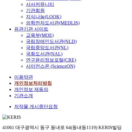
사서커뮤니티
기관회원
지식나눔(LOOK)
의학전자도서관(MEDLIS)
유관기관 사이트
교육부(MOE)
국립장애인도서관(NLD)
국립중앙도서관(NL)
국회도서관(NAL)
연구윤리정보포털(CRE)
사이언스온 (ScienceON)
이용약관
개인정보처리방침
개인정보 재동의
기관소개
저작물 게시중단요청
41061 대구광역시 동구 동내로 64(동내동1119) KERIS빌딩