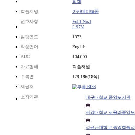
의회
학술지명
아카데미論叢
권호사항
Vol.1 No.1
[1973]
발행연도
1973
작성언어
English
KDC
104.000
자료형태
학술저널
수록면
179-196(18쪽)
제공처
RISS
소장기관
대구대학교 중앙도서관
서강대학교 로욜라중앙
성균관대학교 중앙학술