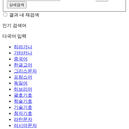
상세검색
결과 내 재검색
인기 검색어
다국어 입력
히라가나
가타카나
중국어
한글고어
그리스문자
프랑스어
독일어
히브리어
괄호기호
학술기호
기술기호
첨자기호
라틴문자
러시아문자