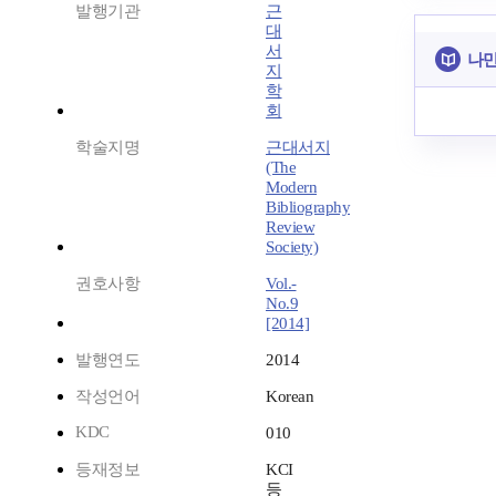
발행기관
근
대
서
나만
지
학
회
학술지명
근대서지
(The
Modern
Bibliography
Review
Society)
권호사항
Vol.-
No.9
[2014]
발행연도
2014
작성언어
Korean
KDC
010
등재정보
KCI
등