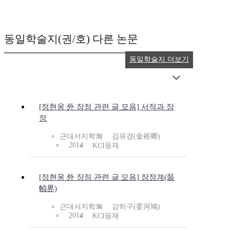
동일학술지(권/호) 다른 논문
동일학술지 더보기
[정현웅 外 장정 관련 글 모음] 서적과 장
정
근대서지학회
김유경(金裕卿)
2014
KCI등재
[정현웅 外 장정 관련 글 모음] 장정계(裝
幀界)
근대서지학회
강하구(姜河鳩)
2014
KCI등재