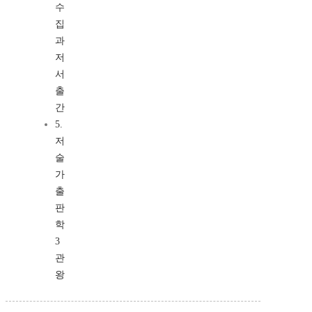
수
집
과
저
서
출
간
5.
저
술
가
출
판
학
3
관
왕