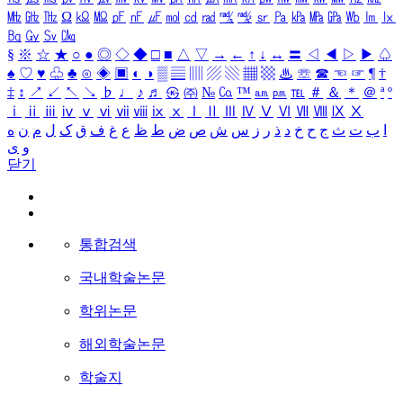
㎒
㎓
㎔
Ω
㏀
㏁
㎊
㎋
㎌
㏖
㏅
㎭
㎮
㎯
㏛
㎩
㎪
㎫
㎬
㏝
㏐
㏓
㏃
㏉
㏜
㏆
§
※
☆
★
○
●
◎
◇
◆
□
■
△
▽
→
←
↑
↓
↔
〓
◁
◀
▷
▶
♤
♠
♡
♥
♧
♣
⊙
◈
▣
◐
◑
▒
▤
▥
▨
▧
▦
▩
♨
☏
☎
☜
☞
¶
†
‡
↕
↗
↙
↖
↘
♭
♩
♪
♬
㉿
㈜
№
㏇
™
㏂
㏘
℡
＃
＆
＊
＠
ª
º
ⅰ
ⅱ
ⅲ
ⅳ
ⅴ
ⅵ
ⅶ
ⅷ
ⅸ
ⅹ
Ⅰ
Ⅱ
Ⅲ
Ⅳ
Ⅴ
Ⅵ
Ⅶ
Ⅷ
Ⅸ
Ⅹ
ا
ب
ت
ث
ج
ح
خ
د
ذ
ر
ز
س
ش
ص
ض
ط
ظ
ع
غ
ف
ق
ک
ل
م
ن
ه
و
ی
닫기
통합검색
국내학술논문
학위논문
해외학술논문
학술지