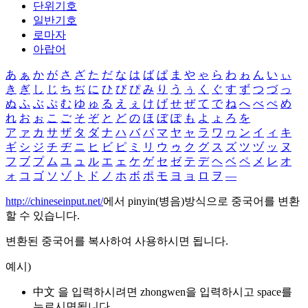
단위기호
일반기호
로마자
아랍어
あ
ぁ
か
が
さ
ざ
た
だ
な
は
ば
ぱ
ま
や
ゃ
ら
わ
ゎ
ん
い
ぃ
き
ぎ
し
じ
ち
ぢ
に
ひ
び
ぴ
み
り
う
ぅ
く
ぐ
す
ず
つ
づ
っ
ぬ
ふ
ぶ
ぷ
む
ゆ
ゅ
る
え
ぇ
け
げ
せ
ぜ
て
で
ね
へ
べ
ぺ
め
れ
お
ぉ
こ
ご
そ
ぞ
と
ど
の
ほ
ぼ
ぽ
も
よ
ょ
ろ
を
ア
ァ
カ
サ
ザ
タ
ダ
ナ
ハ
バ
パ
マ
ヤ
ャ
ラ
ワ
ヮ
ン
イ
ィ
キ
ギ
シ
ジ
チ
ヂ
ニ
ヒ
ビ
ピ
ミ
リ
ウ
ゥ
ク
グ
ス
ズ
ツ
ヅ
ッ
ヌ
フ
ブ
プ
ム
ユ
ュ
ル
エ
ェ
ケ
ゲ
セ
ゼ
テ
デ
ヘ
ベ
ペ
メ
レ
オ
ォ
コ
ゴ
ソ
ゾ
ト
ド
ノ
ホ
ボ
ポ
モ
ヨ
ョ
ロ
ヲ
―
http://chineseinput.net/
에서 pinyin(병음)방식으로 중국어를 변환
할 수 있습니다.
변환된 중국어를 복사하여 사용하시면 됩니다.
예시)
中文 을 입력하시려면
zhongwen
을 입력하시고 space를
누르시면됩니다.