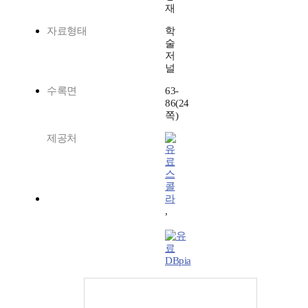
재
자료형태
학
술
저
널
수록면
63-
86(24
쪽)
제공처
스
콜
라
,
DBpia