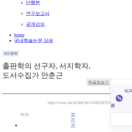
단행본
연구보고서
공개강의
home
국내학술논문 상세
출판학의 선구자, 서지학자,
도서수집가 안춘근
한글로보기
이 
https://www.riss.kr/link?id=A100228353
료
저자
정
진
석