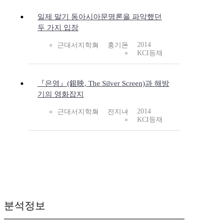
일제 말기 동아시아문명론을 파악했던
두 가지 입장
2014
근대서지학회
홍기돈
KCI등재
『은영』(銀映, The Silver Screen)과 해방
기의 영화잡지
2014
근대서지학회
전지니
KCI등재
분석정보