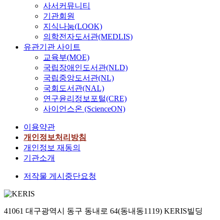
사서커뮤니티
기관회원
지식나눔(LOOK)
의학전자도서관(MEDLIS)
유관기관 사이트
교육부(MOE)
국립장애인도서관(NLD)
국립중앙도서관(NL)
국회도서관(NAL)
연구윤리정보포털(CRE)
사이언스온 (ScienceON)
이용약관
개인정보처리방침
개인정보 재동의
기관소개
저작물 게시중단요청
41061 대구광역시 동구 동내로 64(동내동1119) KERIS빌딩