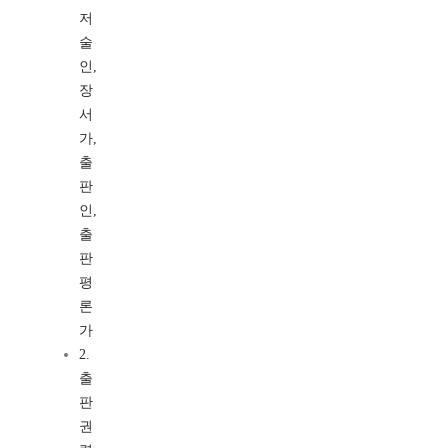
저
술
인,
장
서
가,
출
판
인,
출
판
평
론
가
2.
출
판
권