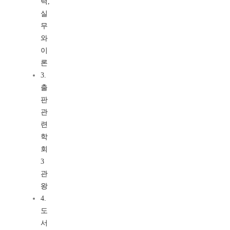
력,
실
무
와
이
론
3.
출
판
관
련
학
회
3
관
왕
4.
도
서