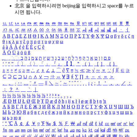
北京 을 입력하시려면
beijing
을 입력하시고 space를 누르
시면 됩니다.
ㅥ
ㅦ
ㅧ
ㅨ
ㅩ
ㅪ
ㅫ
ㅬ
ㅭ
ㅮ
ㅯ
ㅰ
ㅱ
ㅲ
ㅳ
ㅴ
ㅵ
ㅶ
ㅷ
ㅸ
ㅹ
ㅺ
ㅻ
ㅼ
ㅽ
ㅾ
ㅿ
ㆀ
ㆁ
ㆂ
ㆃ
ㆄ
ㆅ
ㆆ
ㆇ
ㆈ
ㆉ
ㆊ
ㆋ
ㆌ
ㆍ
ㆎ
Α
Β
Γ
Δ
Ε
Ζ
Η
Θ
Ι
Κ
Λ
Μ
Ν
Ξ
Ο
Π
Ρ
Σ
Τ
Υ
Φ
Χ
Ψ
Ω
α
β
γ
δ
ε
ζ
η
θ
ι
κ
λ
μ
ν
ξ
ο
π
ρ
σ
τ
υ
φ
χ
ψ
ω
á
à
Á
À
é
è
É
È
ç
Ç
ê
Ä
Ö
Ü
ä
ö
ü
ß
ְ
ֳ
ֲ
ֱ
ָ
ַ
ֵ
ֶ
ִ
ֹ
ּ
ֻ
ׂ
ׁ
ּ
ב
ה
נ
מ
צ
ת
ץ
ש
ד
ג
כ
ע
י
ח
ל
ך
ף
ק
ר
א
ט
ו
ן
ם
פ
‘
’
“
”
〔
〕
〈
〉
「
」
『
』
【
】
＂
（
）
［
］
｛
｝
±
×
÷
≠
≤
≥
∞
∴
♂
♀
∠
⊥
⌒
∂
∇
≡
≒
≪
≫
√
∽
∝
∵
∫
∬
∈
∋
⊆
⊇
⊂
⊃
∪
∩
∧
∨
￢
⇒
⇔
∀
∃
∮
∑
∏
＋
－
＜
＝
＞
、
。
·
‥
…
¨
〃
―
∥
＼
∼
´
～
ˇ
˘
˝
˚
˙
¸
˛
¡
¿
ː
！
＇
，
．
／
：
；
？
＾
＿
｀
｜
½
⅓
⅔
¼
¾
⅛
⅜
⅝
⅞
¹
²
³
⁴
ⁿ
₁
₂
₃
₄
Æ
Ð
Ħ
Ĳ
Ł
Ø
Œ
Þ
Ŧ
Ŋ
æ
đ
ð
ħ
ı
ĳ
ĸ
ŀ
ł
ø
œ
ß
þ
ŧ
ŋ
ŉ
А
Б
В
Г
Д
Е
Ё
Ж
З
И
Й
К
Л
М
Н
О
П
Р
С
Т
У
Ф
Х
Ц
Ч
Ш
Щ
Ъ
Ы
Ь
Э
Ю
Я
а
б
в
г
д
е
ё
ж
з
и
й
к
л
м
н
о
п
р
с
т
у
ф
х
ц
ч
ш
щ
ъ
ы
ь
э
ю
я
′
″
℃
Å
￠
￡
￥
¤
℉
‰
＄
％
Ｆ
￦
㎕
㎖
㎗
ℓ
㎘
㏄
㎣
㎤
㎥
㎦
㎙
㎚
㎛
㎜
㎝
㎞
㎟
㎠
㎡
㎢
㏊
㎍
㎎
㎏
㏏
㎈
㎉
㏈
㎧
㎨
㎰
㎱
㎲
㎳
㎴
㎵
㎶
㎷
㎸
㎹
㎀
㎁
㎂
㎃
㎄
㎺
㎻
㎽
㎾
㎿
㎐
㎑