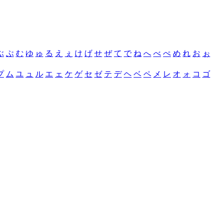
ぶ
ぷ
む
ゆ
ゅ
る
え
ぇ
け
げ
せ
ぜ
て
で
ね
へ
べ
ぺ
め
れ
お
ぉ
プ
ム
ユ
ュ
ル
エ
ェ
ケ
ゲ
セ
ゼ
テ
デ
ヘ
ベ
ペ
メ
レ
オ
ォ
コ
ゴ