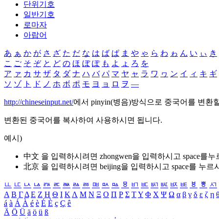
단위기호
일반기호
로마자
아랍어
あ
ぁ
か
が
さ
ざ
た
だ
な
は
ば
ぱ
ま
や
ゃ
ら
わ
ゎ
ん
い
ぃ
き
こ
ご
そ
ぞ
と
ど
の
ほ
ぼ
ぽ
も
よ
ょ
ろ
を
ア
ァ
カ
サ
ザ
タ
ダ
ナ
ハ
バ
パ
マ
ヤ
ャ
ラ
ワ
ヮ
ン
イ
ィ
キ
ギ
ソ
ゾ
ト
ド
ノ
ホ
ボ
ポ
モ
ヨ
ョ
ロ
ヲ
―
http://chineseinput.net/
에서 pinyin(병음)방식으로 중국어를 변환
변환된 중국어를 복사하여 사용하시면 됩니다.
예시)
中文 을 입력하시려면
zhongwen
을 입력하시고 space를
北京 을 입력하시려면
beijing
을 입력하시고 space를 누르
ㅥ
ㅦ
ㅧ
ㅨ
ㅩ
ㅪ
ㅫ
ㅬ
ㅭ
ㅮ
ㅯ
ㅰ
ㅱ
ㅲ
ㅳ
ㅴ
ㅵ
ㅶ
ㅷ
ㅸ
ㅹ
ㅺ
Α
Β
Γ
Δ
Ε
Ζ
Η
Θ
Ι
Κ
Λ
Μ
Ν
Ξ
Ο
Π
Ρ
Σ
Τ
Υ
Φ
Χ
Ψ
Ω
α
β
γ
δ
ε
ζ
η
á
à
Á
À
é
è
É
È
ç
Ç
ê
Ä
Ö
Ü
ä
ö
ü
ß