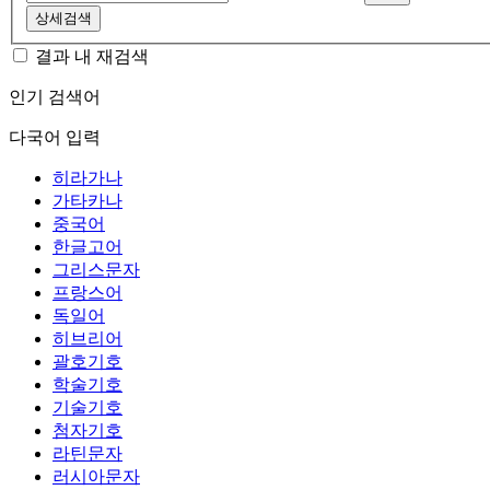
상세검색
결과 내 재검색
인기 검색어
다국어 입력
히라가나
가타카나
중국어
한글고어
그리스문자
프랑스어
독일어
히브리어
괄호기호
학술기호
기술기호
첨자기호
라틴문자
러시아문자