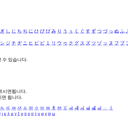
ぎ
し
じ
ち
ぢ
に
ひ
び
ぴ
み
り
う
ぅ
く
ぐ
す
ず
つ
づ
っ
ぬ
ふ
シ
ジ
チ
ヂ
ニ
ヒ
ビ
ピ
ミ
リ
ウ
ゥ
ク
グ
ス
ズ
ツ
ヅ
ッ
ヌ
フ
ブ
할 수 있습니다.
누르시면됩니다.
시면 됩니다.
ㅻ
ㅼ
ㅽ
ㅾ
ㅿ
ㆀ
ㆁ
ㆂ
ㆃ
ㆄ
ㆅ
ㆆ
ㆇ
ㆈ
ㆉ
ㆊ
ㆋ
ㆌ
ㆍ
ㆎ
θ
ι
κ
λ
μ
ν
ξ
ο
π
ρ
σ
τ
υ
φ
χ
ψ
ω