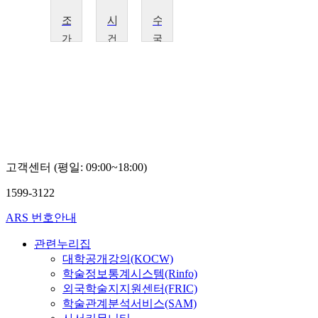
조사방법론
사회복지자료분석론
수리통계학
가
건
국
천
국
민
대
대
대
학
학
학
교
교
교
이
이
강
창
미
주
수
진
성
고객센터 (평일: 09:00~18:00)
1599-3122
ARS 번호안내
관련누리집
대학공개강의(KOCW)
학술정보통계시스템(Rinfo)
외국학술지지원센터(FRIC)
학술관계분석서비스(SAM)