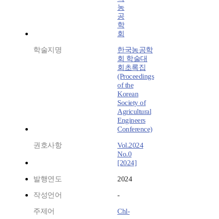
농
공
학
회
학술지명
한국농공학
회 학술대
회초록집
(Proceedings
of the
Korean
Society of
Agricultural
Engineers
Conference)
권호사항
Vol.2024
No.0
[2024]
발행연도
2024
작성언어
-
주제어
Chl-