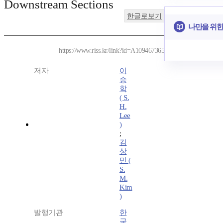
Downstream Sections
한글로보기
나만을 위한
https://www.riss.kr/link?id=A109467365
저자
이
승
학
( S.
H.
Lee
)
;
김
상
민 (
S.
M.
Kim
)
발행기관
한
국