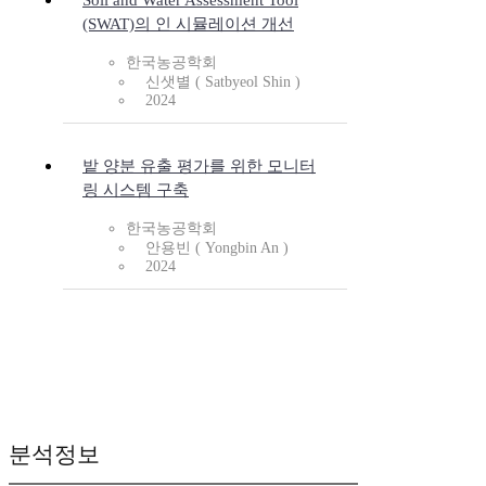
Soil and Water Assessment Tool
(SWAT)의 인 시뮬레이션 개선
한국농공학회
신샛별 ( Satbyeol Shin )
2024
밭 양분 유출 평가를 위한 모니터
링 시스템 구축
한국농공학회
안용빈 ( Yongbin An )
2024
분석정보