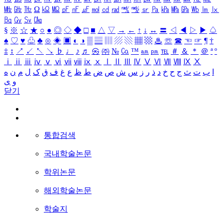
㎒
㎓
㎔
Ω
㏀
㏁
㎊
㎋
㎌
㏖
㏅
㎭
㎮
㎯
㏛
㎩
㎪
㎫
㎬
㏝
㏐
㏓
㏃
㏉
㏜
㏆
§
※
☆
★
○
●
◎
◇
◆
□
■
△
▽
→
←
↑
↓
↔
〓
◁
◀
▷
▶
♤
♠
♡
♥
♧
♣
⊙
◈
▣
◐
◑
▒
▤
▥
▨
▧
▦
▩
♨
☏
☎
☜
☞
¶
†
‡
↕
↗
↙
↖
↘
♭
♩
♪
♬
㉿
㈜
№
㏇
™
㏂
㏘
℡
＃
＆
＊
＠
ª
º
ⅰ
ⅱ
ⅲ
ⅳ
ⅴ
ⅵ
ⅶ
ⅷ
ⅸ
ⅹ
Ⅰ
Ⅱ
Ⅲ
Ⅳ
Ⅴ
Ⅵ
Ⅶ
Ⅷ
Ⅸ
Ⅹ
ا
ب
ت
ث
ج
ح
خ
د
ذ
ر
ز
س
ش
ص
ض
ط
ظ
ع
غ
ف
ق
ک
ل
م
ن
ه
و
ی
닫기
통합검색
국내학술논문
학위논문
해외학술논문
학술지