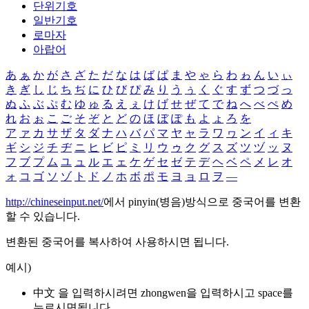
단위기호
일반기호
로마자
아랍어
あ
ぁ
か
が
さ
ざ
た
だ
な
は
ば
ぱ
ま
や
ゃ
ら
わ
ゎ
ん
い
ぃ
き
ぎ
し
じ
ち
ぢ
に
ひ
び
ぴ
み
り
う
ぅ
く
ぐ
す
ず
つ
づ
っ
ぬ
ふ
ぶ
ぷ
む
ゆ
ゅ
る
え
ぇ
け
げ
せ
ぜ
て
で
ね
へ
べ
ぺ
め
れ
お
ぉ
こ
ご
そ
ぞ
と
ど
の
ほ
ぼ
ぽ
も
よ
ょ
ろ
を
ア
ァ
カ
サ
ザ
タ
ダ
ナ
ハ
バ
パ
マ
ヤ
ャ
ラ
ワ
ヮ
ン
イ
ィ
キ
ギ
シ
ジ
チ
ヂ
ニ
ヒ
ビ
ピ
ミ
リ
ウ
ゥ
ク
グ
ス
ズ
ツ
ヅ
ッ
ヌ
フ
ブ
プ
ム
ユ
ュ
ル
エ
ェ
ケ
ゲ
セ
ゼ
テ
デ
ヘ
ベ
ペ
メ
レ
オ
ォ
コ
ゴ
ソ
ゾ
ト
ド
ノ
ホ
ボ
ポ
モ
ヨ
ョ
ロ
ヲ
―
http://chineseinput.net/
에서 pinyin(병음)방식으로 중국어를 변환
할 수 있습니다.
변환된 중국어를 복사하여 사용하시면 됩니다.
예시)
中文 을 입력하시려면
zhongwen
을 입력하시고 space를
누르시면됩니다.