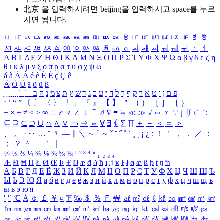
北京 을 입력하시려면
beijing
을 입력하시고 space를 누르
시면 됩니다.
ㅥ
ㅦ
ㅧ
ㅨ
ㅩ
ㅪ
ㅫ
ㅬ
ㅭ
ㅮ
ㅯ
ㅰ
ㅱ
ㅲ
ㅳ
ㅴ
ㅵ
ㅶ
ㅷ
ㅸ
ㅹ
ㅺ
ㅻ
ㅼ
ㅽ
ㅾ
ㅿ
ㆀ
ㆁ
ㆂ
ㆃ
ㆄ
ㆅ
ㆆ
ㆇ
ㆈ
ㆉ
ㆊ
ㆋ
ㆌ
ㆍ
ㆎ
Α
Β
Γ
Δ
Ε
Ζ
Η
Θ
Ι
Κ
Λ
Μ
Ν
Ξ
Ο
Π
Ρ
Σ
Τ
Υ
Φ
Χ
Ψ
Ω
α
β
γ
δ
ε
ζ
η
θ
ι
κ
λ
μ
ν
ξ
ο
π
ρ
σ
τ
υ
φ
χ
ψ
ω
á
à
Á
À
é
è
É
È
ç
Ç
ê
Ä
Ö
Ü
ä
ö
ü
ß
ְ
ֳ
ֲ
ֱ
ָ
ַ
ֵ
ֶ
ִ
ֹ
ּ
ֻ
ׂ
ׁ
ּ
ב
ה
נ
מ
צ
ת
ץ
ש
ד
ג
כ
ע
י
ח
ל
ך
ף
ק
ר
א
ט
ו
ן
ם
פ
‘
’
“
”
〔
〕
〈
〉
「
」
『
』
【
】
＂
（
）
［
］
｛
｝
±
×
÷
≠
≤
≥
∞
∴
♂
♀
∠
⊥
⌒
∂
∇
≡
≒
≪
≫
√
∽
∝
∵
∫
∬
∈
∋
⊆
⊇
⊂
⊃
∪
∩
∧
∨
￢
⇒
⇔
∀
∃
∮
∑
∏
＋
－
＜
＝
＞
、
。
·
‥
…
¨
〃
―
∥
＼
∼
´
～
ˇ
˘
˝
˚
˙
¸
˛
¡
¿
ː
！
＇
，
．
／
：
；
？
＾
＿
｀
｜
½
⅓
⅔
¼
¾
⅛
⅜
⅝
⅞
¹
²
³
⁴
ⁿ
₁
₂
₃
₄
Æ
Ð
Ħ
Ĳ
Ł
Ø
Œ
Þ
Ŧ
Ŋ
æ
đ
ð
ħ
ı
ĳ
ĸ
ŀ
ł
ø
œ
ß
þ
ŧ
ŋ
ŉ
А
Б
В
Г
Д
Е
Ё
Ж
З
И
Й
К
Л
М
Н
О
П
Р
С
Т
У
Ф
Х
Ц
Ч
Ш
Щ
Ъ
Ы
Ь
Э
Ю
Я
а
б
в
г
д
е
ё
ж
з
и
й
к
л
м
н
о
п
р
с
т
у
ф
х
ц
ч
ш
щ
ъ
ы
ь
э
ю
я
′
″
℃
Å
￠
￡
￥
¤
℉
‰
＄
％
Ｆ
￦
㎕
㎖
㎗
ℓ
㎘
㏄
㎣
㎤
㎥
㎦
㎙
㎚
㎛
㎜
㎝
㎞
㎟
㎠
㎡
㎢
㏊
㎍
㎎
㎏
㏏
㎈
㎉
㏈
㎧
㎨
㎰
㎱
㎲
㎳
㎴
㎵
㎶
㎷
㎸
㎹
㎀
㎁
㎂
㎃
㎄
㎺
㎻
㎽
㎾
㎿
㎐
㎑