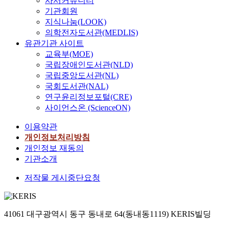
사서커뮤니티
기관회원
지식나눔(LOOK)
의학전자도서관(MEDLIS)
유관기관 사이트
교육부(MOE)
국립장애인도서관(NLD)
국립중앙도서관(NL)
국회도서관(NAL)
연구윤리정보포털(CRE)
사이언스온 (ScienceON)
이용약관
개인정보처리방침
개인정보 재동의
기관소개
저작물 게시중단요청
41061 대구광역시 동구 동내로 64(동내동1119) KERIS빌딩