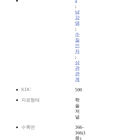
a
;
남
강
댐
;
수
질
인
자
;
상
관
관
계
KDC
500
자료형태
학
술
저
널
수록면
366-
366(1
쪽)