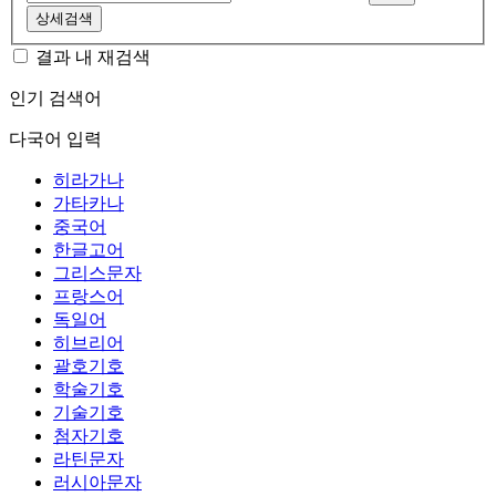
상세검색
결과 내 재검색
인기 검색어
다국어 입력
히라가나
가타카나
중국어
한글고어
그리스문자
프랑스어
독일어
히브리어
괄호기호
학술기호
기술기호
첨자기호
라틴문자
러시아문자