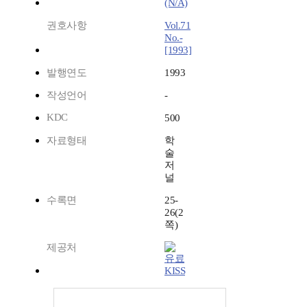
(N/A)
권호사항
Vol.71
No.-
[1993]
발행연도
1993
작성언어
-
KDC
500
자료형태
학
술
저
널
수록면
25-
26(2
쪽)
제공처
KISS