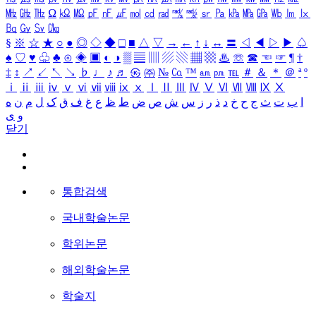
㎒
㎓
㎔
Ω
㏀
㏁
㎊
㎋
㎌
㏖
㏅
㎭
㎮
㎯
㏛
㎩
㎪
㎫
㎬
㏝
㏐
㏓
㏃
㏉
㏜
㏆
§
※
☆
★
○
●
◎
◇
◆
□
■
△
▽
→
←
↑
↓
↔
〓
◁
◀
▷
▶
♤
♠
♡
♥
♧
♣
⊙
◈
▣
◐
◑
▒
▤
▥
▨
▧
▦
▩
♨
☏
☎
☜
☞
¶
†
‡
↕
↗
↙
↖
↘
♭
♩
♪
♬
㉿
㈜
№
㏇
™
㏂
㏘
℡
＃
＆
＊
＠
ª
º
ⅰ
ⅱ
ⅲ
ⅳ
ⅴ
ⅵ
ⅶ
ⅷ
ⅸ
ⅹ
Ⅰ
Ⅱ
Ⅲ
Ⅳ
Ⅴ
Ⅵ
Ⅶ
Ⅷ
Ⅸ
Ⅹ
ا
ب
ت
ث
ج
ح
خ
د
ذ
ر
ز
س
ش
ص
ض
ط
ظ
ع
غ
ف
ق
ک
ل
م
ن
ه
و
ی
닫기
통합검색
국내학술논문
학위논문
해외학술논문
학술지