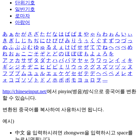
단위기호
일반기호
로마자
아랍어
あ
ぁ
か
が
さ
ざ
た
だ
な
は
ば
ぱ
ま
や
ゃ
ら
わ
ゎ
ん
い
ぃ
き
ぎ
し
じ
ち
ぢ
に
ひ
び
ぴ
み
り
う
ぅ
く
ぐ
す
ず
つ
づ
っ
ぬ
ふ
ぶ
ぷ
む
ゆ
ゅ
る
え
ぇ
け
げ
せ
ぜ
て
で
ね
へ
べ
ぺ
め
れ
お
ぉ
こ
ご
そ
ぞ
と
ど
の
ほ
ぼ
ぽ
も
よ
ょ
ろ
を
ア
ァ
カ
サ
ザ
タ
ダ
ナ
ハ
バ
パ
マ
ヤ
ャ
ラ
ワ
ヮ
ン
イ
ィ
キ
ギ
シ
ジ
チ
ヂ
ニ
ヒ
ビ
ピ
ミ
リ
ウ
ゥ
ク
グ
ス
ズ
ツ
ヅ
ッ
ヌ
フ
ブ
プ
ム
ユ
ュ
ル
エ
ェ
ケ
ゲ
セ
ゼ
テ
デ
ヘ
ベ
ペ
メ
レ
オ
ォ
コ
ゴ
ソ
ゾ
ト
ド
ノ
ホ
ボ
ポ
モ
ヨ
ョ
ロ
ヲ
―
http://chineseinput.net/
에서 pinyin(병음)방식으로 중국어를 변환
할 수 있습니다.
변환된 중국어를 복사하여 사용하시면 됩니다.
예시)
中文 을 입력하시려면
zhongwen
을 입력하시고 space를
누르시면됩니다.