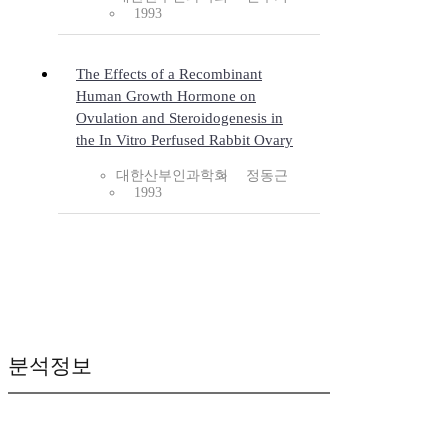
1993
The Effects of a Recombinant
Human Growth Hormone on
Ovulation and Steroidogenesis in
the In Vitro Perfused Rabbit Ovary
대한산부인과학회
정동근
1993
분석정보