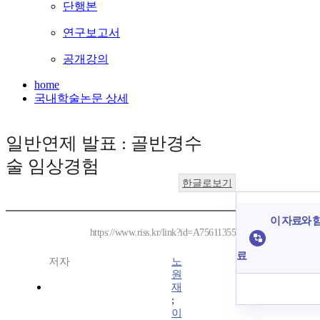
단행본
연구보고서
공개강의
home
국내학술논문 상세
일반연제 발표 : 골반경수
술 임상경험
한글로보기
이 자료와 함
https://www.riss.kr/link?id=A75611355
료
저자
노
원
재
;
이