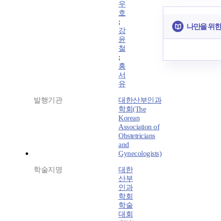
우
호
;
나만을 위한
강
윤
철
;
홍
서
유
발행기관
대한산부인과
학회(The
Korean
Association of
Obstetricians
and
Gynecologists)
학술지명
대한
산부
인과
학회
학술
대회