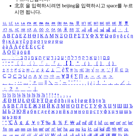
北京 을 입력하시려면
beijing
을 입력하시고 space를 누르
시면 됩니다.
ㅥ
ㅦ
ㅧ
ㅨ
ㅩ
ㅪ
ㅫ
ㅬ
ㅭ
ㅮ
ㅯ
ㅰ
ㅱ
ㅲ
ㅳ
ㅴ
ㅵ
ㅶ
ㅷ
ㅸ
ㅹ
ㅺ
ㅻ
ㅼ
ㅽ
ㅾ
ㅿ
ㆀ
ㆁ
ㆂ
ㆃ
ㆄ
ㆅ
ㆆ
ㆇ
ㆈ
ㆉ
ㆊ
ㆋ
ㆌ
ㆍ
ㆎ
Α
Β
Γ
Δ
Ε
Ζ
Η
Θ
Ι
Κ
Λ
Μ
Ν
Ξ
Ο
Π
Ρ
Σ
Τ
Υ
Φ
Χ
Ψ
Ω
α
β
γ
δ
ε
ζ
η
θ
ι
κ
λ
μ
ν
ξ
ο
π
ρ
σ
τ
υ
φ
χ
ψ
ω
á
à
Á
À
é
è
É
È
ç
Ç
ê
Ä
Ö
Ü
ä
ö
ü
ß
ְ
ֳ
ֲ
ֱ
ָ
ַ
ֵ
ֶ
ִ
ֹ
ּ
ֻ
ׂ
ׁ
ּ
ב
ה
נ
מ
צ
ת
ץ
ש
ד
ג
כ
ע
י
ח
ל
ך
ף
ק
ר
א
ט
ו
ן
ם
פ
‘
’
“
”
〔
〕
〈
〉
「
」
『
』
【
】
＂
（
）
［
］
｛
｝
±
×
÷
≠
≤
≥
∞
∴
♂
♀
∠
⊥
⌒
∂
∇
≡
≒
≪
≫
√
∽
∝
∵
∫
∬
∈
∋
⊆
⊇
⊂
⊃
∪
∩
∧
∨
￢
⇒
⇔
∀
∃
∮
∑
∏
＋
－
＜
＝
＞
、
。
·
‥
…
¨
〃
―
∥
＼
∼
´
～
ˇ
˘
˝
˚
˙
¸
˛
¡
¿
ː
！
＇
，
．
／
：
；
？
＾
＿
｀
｜
½
⅓
⅔
¼
¾
⅛
⅜
⅝
⅞
¹
²
³
⁴
ⁿ
₁
₂
₃
₄
Æ
Ð
Ħ
Ĳ
Ł
Ø
Œ
Þ
Ŧ
Ŋ
æ
đ
ð
ħ
ı
ĳ
ĸ
ŀ
ł
ø
œ
ß
þ
ŧ
ŋ
ŉ
А
Б
В
Г
Д
Е
Ё
Ж
З
И
Й
К
Л
М
Н
О
П
Р
С
Т
У
Ф
Х
Ц
Ч
Ш
Щ
Ъ
Ы
Ь
Э
Ю
Я
а
б
в
г
д
е
ё
ж
з
и
й
к
л
м
н
о
п
р
с
т
у
ф
х
ц
ч
ш
щ
ъ
ы
ь
э
ю
я
′
″
℃
Å
￠
￡
￥
¤
℉
‰
＄
％
Ｆ
￦
㎕
㎖
㎗
ℓ
㎘
㏄
㎣
㎤
㎥
㎦
㎙
㎚
㎛
㎜
㎝
㎞
㎟
㎠
㎡
㎢
㏊
㎍
㎎
㎏
㏏
㎈
㎉
㏈
㎧
㎨
㎰
㎱
㎲
㎳
㎴
㎵
㎶
㎷
㎸
㎹
㎀
㎁
㎂
㎃
㎄
㎺
㎻
㎽
㎾
㎿
㎐
㎑