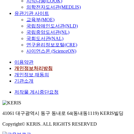
지식나눔(LOOK)
의학전자도서관(MEDLIS)
유관기관 사이트
교육부(MOE)
국립장애인도서관(NLD)
국립중앙도서관(NL)
국회도서관(NAL)
연구윤리정보포털(CRE)
사이언스온 (ScienceON)
이용약관
개인정보처리방침
개인정보 재동의
기관소개
저작물 게시중단요청
41061 대구광역시 동구 동내로 64(동내동1119) KERIS빌딩
Copyright© KERIS. ALL RIGHTS RESERVED