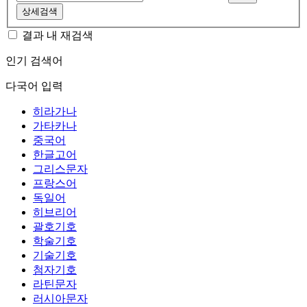
상세검색
결과 내 재검색
인기 검색어
다국어 입력
히라가나
가타카나
중국어
한글고어
그리스문자
프랑스어
독일어
히브리어
괄호기호
학술기호
기술기호
첨자기호
라틴문자
러시아문자