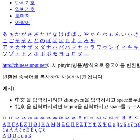
단위기호
일반기호
로마자
아랍어
あ
ぁ
か
が
さ
ざ
た
だ
な
は
ば
ぱ
ま
や
ゃ
ら
わ
ゎ
ん
い
ぃ
き
こ
ご
そ
ぞ
と
ど
の
ほ
ぼ
ぽ
も
よ
ょ
ろ
を
ア
ァ
カ
サ
ザ
タ
ダ
ナ
ハ
バ
パ
マ
ヤ
ャ
ラ
ワ
ヮ
ン
イ
ィ
キ
ギ
ソ
ゾ
ト
ド
ノ
ホ
ボ
ポ
モ
ヨ
ョ
ロ
ヲ
―
http://chineseinput.net/
에서 pinyin(병음)방식으로 중국어를 변환
변환된 중국어를 복사하여 사용하시면 됩니다.
예시)
中文 을 입력하시려면
zhongwen
을 입력하시고 space를
北京 을 입력하시려면
beijing
을 입력하시고 space를 누르
ㅥ
ㅦ
ㅧ
ㅨ
ㅩ
ㅪ
ㅫ
ㅬ
ㅭ
ㅮ
ㅯ
ㅰ
ㅱ
ㅲ
ㅳ
ㅴ
ㅵ
ㅶ
ㅷ
ㅸ
ㅹ
ㅺ
Α
Β
Γ
Δ
Ε
Ζ
Η
Θ
Ι
Κ
Λ
Μ
Ν
Ξ
Ο
Π
Ρ
Σ
Τ
Υ
Φ
Χ
Ψ
Ω
α
β
γ
δ
ε
ζ
η
á
à
Á
À
é
è
É
È
ç
Ç
ê
Ä
Ö
Ü
ä
ö
ü
ß