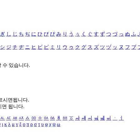
ぎ
し
じ
ち
ぢ
に
ひ
び
ぴ
み
り
う
ぅ
く
ぐ
す
ず
つ
づ
っ
ぬ
ふ
シ
ジ
チ
ヂ
ニ
ヒ
ビ
ピ
ミ
リ
ウ
ゥ
ク
グ
ス
ズ
ツ
ヅ
ッ
ヌ
フ
ブ
할 수 있습니다.
누르시면됩니다.
시면 됩니다.
ㅻ
ㅼ
ㅽ
ㅾ
ㅿ
ㆀ
ㆁ
ㆂ
ㆃ
ㆄ
ㆅ
ㆆ
ㆇ
ㆈ
ㆉ
ㆊ
ㆋ
ㆌ
ㆍ
ㆎ
θ
ι
κ
λ
μ
ν
ξ
ο
π
ρ
σ
τ
υ
φ
χ
ψ
ω