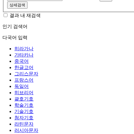
상세검색
결과 내 재검색
인기 검색어
다국어 입력
히라가나
가타카나
중국어
한글고어
그리스문자
프랑스어
독일어
히브리어
괄호기호
학술기호
기술기호
첨자기호
라틴문자
러시아문자