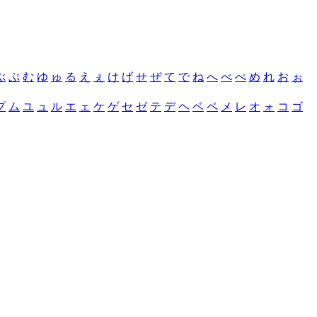
ぶ
ぷ
む
ゆ
ゅ
る
え
ぇ
け
げ
せ
ぜ
て
で
ね
へ
べ
ぺ
め
れ
お
ぉ
プ
ム
ユ
ュ
ル
エ
ェ
ケ
ゲ
セ
ゼ
テ
デ
ヘ
ベ
ペ
メ
レ
オ
ォ
コ
ゴ