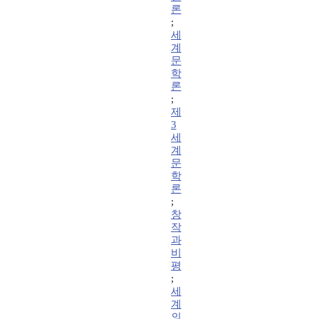
론
;
세
계
문
학
론
;
제
3
세
계
문
학
론
;
창
작
과
비
평
;
세
계
의