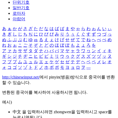
단위기호
일반기호
로마자
아랍어
あ
ぁ
か
が
さ
ざ
た
だ
な
は
ば
ぱ
ま
や
ゃ
ら
わ
ゎ
ん
い
ぃ
き
ぎ
し
じ
ち
ぢ
に
ひ
び
ぴ
み
り
う
ぅ
く
ぐ
す
ず
つ
づ
っ
ぬ
ふ
ぶ
ぷ
む
ゆ
ゅ
る
え
ぇ
け
げ
せ
ぜ
て
で
ね
へ
べ
ぺ
め
れ
お
ぉ
こ
ご
そ
ぞ
と
ど
の
ほ
ぼ
ぽ
も
よ
ょ
ろ
を
ア
ァ
カ
サ
ザ
タ
ダ
ナ
ハ
バ
パ
マ
ヤ
ャ
ラ
ワ
ヮ
ン
イ
ィ
キ
ギ
シ
ジ
チ
ヂ
ニ
ヒ
ビ
ピ
ミ
リ
ウ
ゥ
ク
グ
ス
ズ
ツ
ヅ
ッ
ヌ
フ
ブ
プ
ム
ユ
ュ
ル
エ
ェ
ケ
ゲ
セ
ゼ
テ
デ
ヘ
ベ
ペ
メ
レ
オ
ォ
コ
ゴ
ソ
ゾ
ト
ド
ノ
ホ
ボ
ポ
モ
ヨ
ョ
ロ
ヲ
―
http://chineseinput.net/
에서 pinyin(병음)방식으로 중국어를 변환
할 수 있습니다.
변환된 중국어를 복사하여 사용하시면 됩니다.
예시)
中文 을 입력하시려면
zhongwen
을 입력하시고 space를
누르시면됩니다.