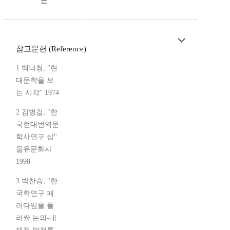
론
참고문헌 (Reference)
1 백낙청, "현
대문학을 보
는 시각" 1974
2 김병걸, "한
국현대번역문
학사연구 상"
을유문화사
1998
3 박찬승, "한
국학연구 패
러다임을 둘
러싼 논의-내