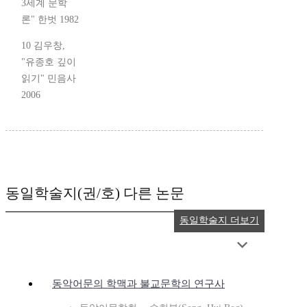
3세계 문학
론" 한벗 1982
10 김우창,
"유종호 깊이
읽기" 민음사
2006
동일학술지(권/호) 다른 논문
동일학술지 더보기
동악어문의 학맥과 불교문학의 연구사