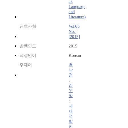
ak
Language
and
Literature)
권호사항
Vol.65
No.-
[2015]
발행연도
2015
작성언어
Korean
주제어
백
낙
청
;
김
우
창
;
내
재
적
발
전