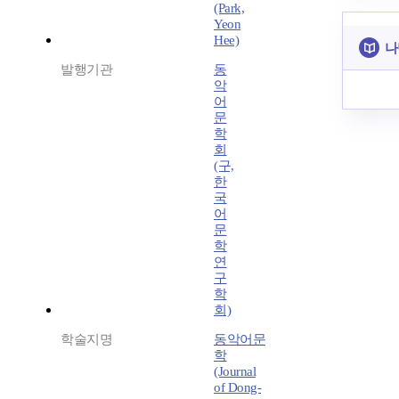
(Park,
Yeon
Hee)
나
발행기관
동
악
어
문
학
회
(구,
한
국
어
문
학
연
구
학
회)
학술지명
동악어문
학
(Journal
of Dong-