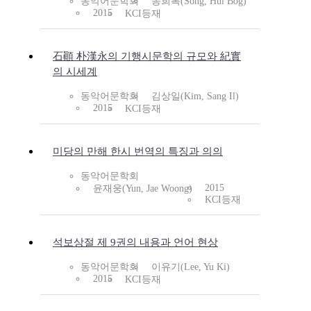
동악어문학회
송희복(Song, Hui Bog)
2015
KCI등재
石顚 朴漢永의 기행시문학의 규모와 紀實
의 시세계
동악어문학회
김상일(Kim, Sang Il)
2015
KCI등재
미당의 만해 한시 번역의 특징과 의의
동악어문학회
2015
윤재웅(Yun, Jae Woong)
KCI등재
석보상절 제 9권의 내용과 언어 현상
동악어문학회
이유기(Lee, Yu Ki)
2015
KCI등재