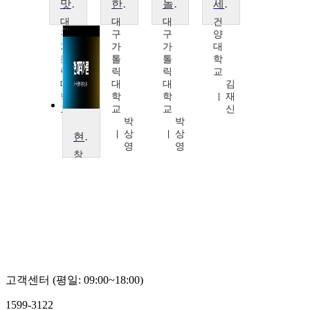
맛보기 문학, 엿보기 문화
한국문학 사상의 깊이와 넓이
놀멍쉬멍:문학속 물(物)탐방
세계문학기행
대
대
대
건
구
구
구
양
가
가
가
대
톨
톨
톨
학
릭
릭
릭
교
대
대
대
김
학
학
학
재
교
교
교
신
박
박
박
상
상
상
현대작가론
영
영
영
창
원
대
학
교
윤
애
경
고객센터 (평일: 09:00~18:00)
1599-3122