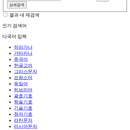
상세검색
결과 내 재검색
인기 검색어
다국어 입력
히라가나
가타카나
중국어
한글고어
그리스문자
프랑스어
독일어
히브리어
괄호기호
학술기호
기술기호
첨자기호
라틴문자
러시아문자