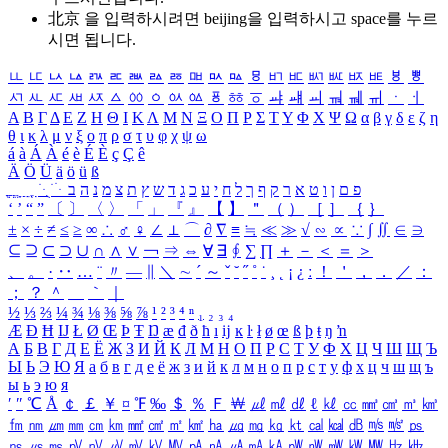
北京 을 입력하시려면
beijing
을 입력하시고 space를 누르
시면 됩니다.
ㅥ
ㅦ
ㅧ
ㅨ
ㅩ
ㅪ
ㅫ
ㅬ
ㅭ
ㅮ
ㅯ
ㅰ
ㅱ
ㅲ
ㅳ
ㅴ
ㅵ
ㅶ
ㅷ
ㅸ
ㅹ
ㅺ
ㅻ
ㅼ
ㅽ
ㅾ
ㅿ
ㆀ
ㆁ
ㆂ
ㆃ
ㆄ
ㆅ
ㆆ
ㆇ
ㆈ
ㆉ
ㆊ
ㆋ
ㆌ
ㆍ
ㆎ
Α
Β
Γ
Δ
Ε
Ζ
Η
Θ
Ι
Κ
Λ
Μ
Ν
Ξ
Ο
Π
Ρ
Σ
Τ
Υ
Φ
Χ
Ψ
Ω
α
β
γ
δ
ε
ζ
η
θ
ι
κ
λ
μ
ν
ξ
ο
π
ρ
σ
τ
υ
φ
χ
ψ
ω
á
à
Á
À
é
è
É
È
ç
Ç
ê
Ä
Ö
Ü
ä
ö
ü
ß
ְ
ֳ
ֲ
ֱ
ָ
ַ
ֵ
ֶ
ִ
ֹ
ּ
ֻ
ׂ
ׁ
ּ
ב
ה
נ
מ
צ
ת
ץ
ש
ד
ג
כ
ע
י
ח
ל
ך
ף
ק
ר
א
ט
ו
ן
ם
פ
‘
’
“
”
〔
〕
〈
〉
「
」
『
』
【
】
＂
（
）
［
］
｛
｝
±
×
÷
≠
≤
≥
∞
∴
♂
♀
∠
⊥
⌒
∂
∇
≡
≒
≪
≫
√
∽
∝
∵
∫
∬
∈
∋
⊆
⊇
⊂
⊃
∪
∩
∧
∨
￢
⇒
⇔
∀
∃
∮
∑
∏
＋
－
＜
＝
＞
、
。
·
‥
…
¨
〃
―
∥
＼
∼
´
～
ˇ
˘
˝
˚
˙
¸
˛
¡
¿
ː
！
＇
，
．
／
：
；
？
＾
＿
｀
｜
½
⅓
⅔
¼
¾
⅛
⅜
⅝
⅞
¹
²
³
⁴
ⁿ
₁
₂
₃
₄
Æ
Ð
Ħ
Ĳ
Ł
Ø
Œ
Þ
Ŧ
Ŋ
æ
đ
ð
ħ
ı
ĳ
ĸ
ŀ
ł
ø
œ
ß
þ
ŧ
ŋ
ŉ
А
Б
В
Г
Д
Е
Ё
Ж
З
И
Й
К
Л
М
Н
О
П
Р
С
Т
У
Ф
Х
Ц
Ч
Ш
Щ
Ъ
Ы
Ь
Э
Ю
Я
а
б
в
г
д
е
ё
ж
з
и
й
к
л
м
н
о
п
р
с
т
у
ф
х
ц
ч
ш
щ
ъ
ы
ь
э
ю
я
′
″
℃
Å
￠
￡
￥
¤
℉
‰
＄
％
Ｆ
￦
㎕
㎖
㎗
ℓ
㎘
㏄
㎣
㎤
㎥
㎦
㎙
㎚
㎛
㎜
㎝
㎞
㎟
㎠
㎡
㎢
㏊
㎍
㎎
㎏
㏏
㎈
㎉
㏈
㎧
㎨
㎰
㎱
㎲
㎳
㎴
㎵
㎶
㎷
㎸
㎹
㎀
㎁
㎂
㎃
㎄
㎺
㎻
㎽
㎾
㎿
㎐
㎑