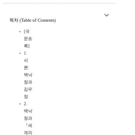
목차 (Table of Contents)
[국
문초
록]
1.
서
론:
백낙
청과
김우
창
2.
백낙
청과
『세
계의