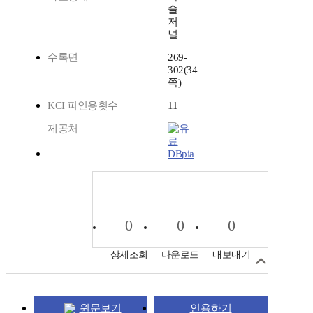
술
저
널
수록면
269-
302(34
쪽)
KCI 피인용횟수
11
제공처
DBpia
0
0
0
상세조회
다운로드
내보내기
원문보기
인용하기