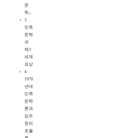
문
학』
3.
민족
문학
과
제3
세계
표상
4.
1970
년대
민족
문학
론과
김우
창의
초월