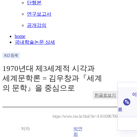
단행본
연구보고서
공개강의
home
국내학술논문 상세
1970년대 제3세계적 시각과
세계문학론 = 김우창과『세계
의 문학』을 중심으로
이
한글로보기
료
https://www.riss.kr/link?id=A101086706
저자
박연
희