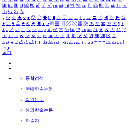
㎒
㎓
㎔
Ω
㏀
㏁
㎊
㎋
㎌
㏖
㏅
㎭
㎮
㎯
㏛
㎩
㎪
㎫
㎬
㏝
㏐
㏓
㏃
㏉
㏜
㏆
§
※
☆
★
○
●
◎
◇
◆
□
■
△
▽
→
←
↑
↓
↔
〓
◁
◀
▷
▶
♤
♠
♡
♥
♧
♣
⊙
◈
▣
◐
◑
▒
▤
▥
▨
▧
▦
▩
♨
☏
☎
☜
☞
¶
†
‡
↕
↗
↙
↖
↘
♭
♩
♪
♬
㉿
㈜
№
㏇
™
㏂
㏘
℡
＃
＆
＊
＠
ª
º
ⅰ
ⅱ
ⅲ
ⅳ
ⅴ
ⅵ
ⅶ
ⅷ
ⅸ
ⅹ
Ⅰ
Ⅱ
Ⅲ
Ⅳ
Ⅴ
Ⅵ
Ⅶ
Ⅷ
Ⅸ
Ⅹ
ا
ب
ت
ث
ج
ح
خ
د
ذ
ر
ز
س
ش
ص
ض
ط
ظ
ع
غ
ف
ق
ک
ل
م
ن
ه
و
ی
닫기
통합검색
국내학술논문
학위논문
해외학술논문
학술지