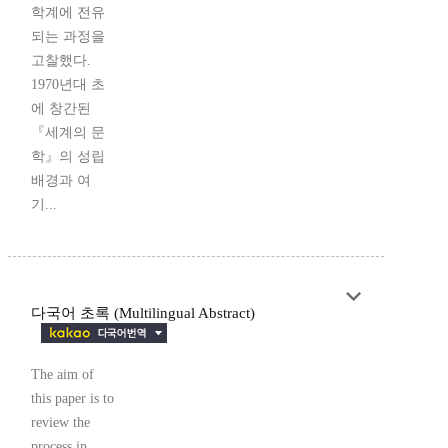
학계에 전유
되는 과정을
고찰했다.
1970년대 초
에 창간된
『세계의 문
학』의 성립
배경과 여
기...
다국어 초록 (Multilingual Abstract)
The aim of
this paper is to
review the
process in