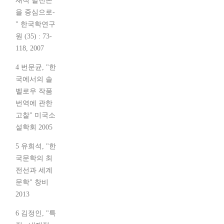
재적 발전론
을 중심으로-
" 한국학연구
원 (35) : 73-
118, 2007
4 번문균, "한
국에서의 솔
벨로우 작품
번역에 관한
고찰" 미국소
설학회 2005
5 유희석, "한
국문학의 최
전선과 세계
문학" 창비
2013
6 김정인, "특