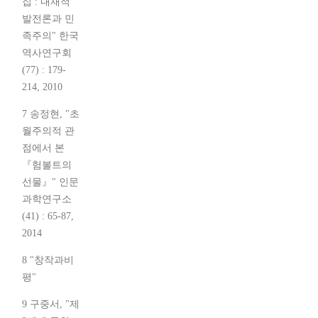
집 : 내재적
발전론과 민
족주의" 한국
역사연구회
(77) : 179-
214, 2010
7 송정현, "초
월주의적 관
점에서 본
『험볼트의
선물』" 인문
과학연구소
(41) : 65-87,
2014
8 "창작과비
평"
9 구중서, "제