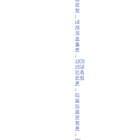
문
학
;
내
재
적
초
월
론
;
1970
년대
민족
문학
론
;
리
얼
리
즘
문
학
론
;
the