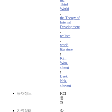
Third
World
;
the Theory of
Internal
Development
;
realism
;
world
literature
;
Kim
Woo-
chang
;
Baek
Nak-
cheong
등재정보
KCI
등
재
자료형태
학