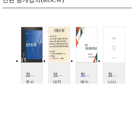
청소년이해론
영양판정
학생상담슈퍼비전
청소년문화론
호서
대전
예수
나사
대학
보건
대학
렛대
교
대학
교
학교
홍
김
임
박
성
현
신
창
희
주
일
남