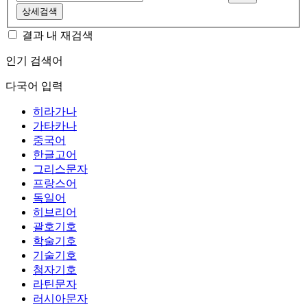
상세검색
결과 내 재검색
인기 검색어
다국어 입력
히라가나
가타카나
중국어
한글고어
그리스문자
프랑스어
독일어
히브리어
괄호기호
학술기호
기술기호
첨자기호
라틴문자
러시아문자