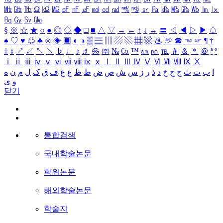
㎒
㎓
㎔
Ω
㏀
㏁
㎊
㎋
㎌
㏖
㏅
㎭
㎮
㎯
㏛
㎩
㎪
㎫
㎬
㏝
㏐
㏓
㏃
㏉
㏜
㏆
§
※
☆
★
○
●
◎
◇
◆
□
■
△
▽
→
←
↑
↓
↔
〓
◁
◀
▷
▶
♤
♠
♡
♥
♧
♣
⊙
◈
▣
◐
◑
▒
▤
▥
▨
▧
▦
▩
♨
☏
☎
☜
☞
¶
†
‡
↕
↗
↙
↖
↘
♭
♩
♪
♬
㉿
㈜
№
㏇
™
㏂
㏘
℡
＃
＆
＊
＠
ª
º
ⅰ
ⅱ
ⅲ
ⅳ
ⅴ
ⅵ
ⅶ
ⅷ
ⅸ
ⅹ
Ⅰ
Ⅱ
Ⅲ
Ⅳ
Ⅴ
Ⅵ
Ⅶ
Ⅷ
Ⅸ
Ⅹ
ا
ب
ت
ث
ج
ح
خ
د
ذ
ر
ز
س
ش
ص
ض
ط
ظ
ع
غ
ف
ق
ک
ل
م
ن
ه
و
ی
닫기
통합검색
국내학술논문
학위논문
해외학술논문
학술지