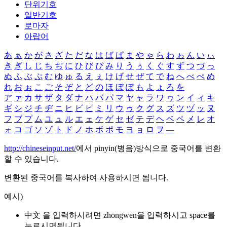
단위기호
일반기호
로마자
아랍어
あ
ぁ
か
が
さ
ざ
た
だ
な
は
ば
ぱ
ま
や
ゃ
ら
わ
ゎ
ん
い
ぃ
き
ぎ
し
じ
ち
ぢ
に
ひ
び
ぴ
み
り
う
ぅ
く
ぐ
す
ず
つ
づ
っ
ぬ
ふ
ぶ
ぷ
む
ゆ
ゅ
る
え
ぇ
け
げ
せ
ぜ
て
で
ね
へ
べ
ぺ
め
れ
お
ぉ
こ
ご
そ
ぞ
と
ど
の
ほ
ぼ
ぽ
も
よ
ょ
ろ
を
ア
ァ
カ
サ
ザ
タ
ダ
ナ
ハ
バ
パ
マ
ヤ
ャ
ラ
ワ
ヮ
ン
イ
ィ
キ
ギ
シ
ジ
チ
ヂ
ニ
ヒ
ビ
ピ
ミ
リ
ウ
ゥ
ク
グ
ス
ズ
ツ
ヅ
ッ
ヌ
フ
ブ
プ
ム
ユ
ュ
ル
エ
ェ
ケ
ゲ
セ
ゼ
テ
デ
ヘ
ベ
ペ
メ
レ
オ
ォ
コ
ゴ
ソ
ゾ
ト
ド
ノ
ホ
ボ
ポ
モ
ヨ
ョ
ロ
ヲ
―
http://chineseinput.net/
에서 pinyin(병음)방식으로 중국어를 변환
할 수 있습니다.
변환된 중국어를 복사하여 사용하시면 됩니다.
예시)
中文 을 입력하시려면
zhongwen
을 입력하시고 space를
누르시면됩니다.