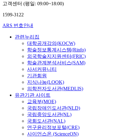
고객센터 (평일: 09:00~18:00)
1599-3122
ARS 번호안내
관련누리집
대학공개강의(KOCW)
학술정보통계시스템(Rinfo)
외국학술지지원센터(FRIC)
학술관계분석서비스(SAM)
사서커뮤니티
기관회원
지식나눔(LOOK)
의학전자도서관(MEDLIS)
유관기관 사이트
교육부(MOE)
국립장애인도서관(NLD)
국립중앙도서관(NL)
국회도서관(NAL)
연구윤리정보포털(CRE)
사이언스온 (ScienceON)