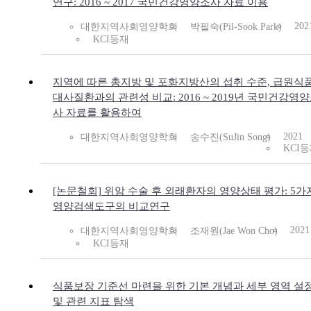
연구: 2016 ~ 2017 국민건강영양조사 자료 이용
202
대한지역사회영양학회
박필숙(Pil-Sook Park)
KCI등재
지역에 따른 총지방 및 포화지방산의 섭취 수준, 급원식품
대사질환과의 관련성 비교: 2016 ~ 2019년 국민건강영
사 자료를 활용하여
2021
대한지역사회영양학회
송수진(SuJin Song)
KCI
[논문철회] 위암 수술 후 외래환자의 영양상태 평가: 5가
영양검색도구의 비교연구
2021
대한지역사회영양학회
조재원(Jae Won Cho)
KCI등재
식품보장 기준선 마련을 위한 기본 개념과 세부 영역 설
및 관련 지표 탐색