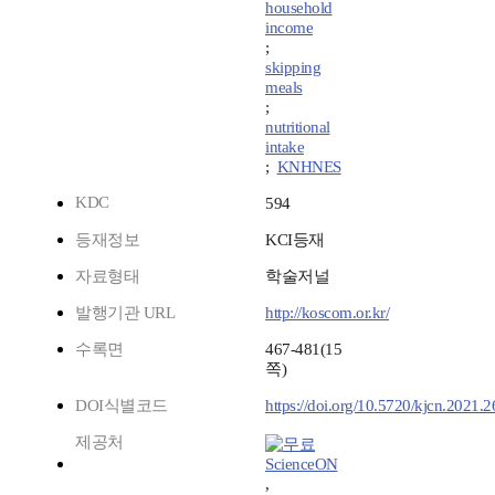
household
income
;
skipping
meals
;
nutritional
intake
;
KNHNES
KDC
594
등재정보
KCI등재
자료형태
학술저널
발행기관 URL
http://koscom.or.kr/
수록면
467-481(15
쪽)
DOI식별코드
https://doi.org/10.5720/kjcn.2021.2
제공처
ScienceON
,