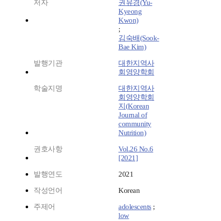
저자
권유경(Yu-
Kyeong
Kwon)
;
김숙배(Sook-
Bae Kim)
발행기관
대한지역사
회영양학회
학술지명
대한지역사
회영양학회
지(Korean
Journal of
community
Nutrition)
권호사항
Vol.26 No.6
[2021]
발행연도
2021
작성언어
Korean
주제어
adolescents
;
low