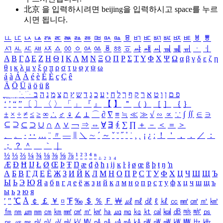
北京 을 입력하시려면
beijing
을 입력하시고 space를 누르
시면 됩니다.
ㅥ
ㅦ
ㅧ
ㅨ
ㅩ
ㅪ
ㅫ
ㅬ
ㅭ
ㅮ
ㅯ
ㅰ
ㅱ
ㅲ
ㅳ
ㅴ
ㅵ
ㅶ
ㅷ
ㅸ
ㅹ
ㅺ
ㅻ
ㅼ
ㅽ
ㅾ
ㅿ
ㆀ
ㆁ
ㆂ
ㆃ
ㆄ
ㆅ
ㆆ
ㆇ
ㆈ
ㆉ
ㆊ
ㆋ
ㆌ
ㆍ
ㆎ
Α
Β
Γ
Δ
Ε
Ζ
Η
Θ
Ι
Κ
Λ
Μ
Ν
Ξ
Ο
Π
Ρ
Σ
Τ
Υ
Φ
Χ
Ψ
Ω
α
β
γ
δ
ε
ζ
η
θ
ι
κ
λ
μ
ν
ξ
ο
π
ρ
σ
τ
υ
φ
χ
ψ
ω
á
à
Á
À
é
è
É
È
ç
Ç
ê
Ä
Ö
Ü
ä
ö
ü
ß
ְ
ֳ
ֲ
ֱ
ָ
ַ
ֵ
ֶ
ִ
ֹ
ּ
ֻ
ׂ
ׁ
ּ
ב
ה
נ
מ
צ
ת
ץ
ש
ד
ג
כ
ע
י
ח
ל
ך
ף
ק
ר
א
ט
ו
ן
ם
פ
‘
’
“
”
〔
〕
〈
〉
「
」
『
』
【
】
＂
（
）
［
］
｛
｝
±
×
÷
≠
≤
≥
∞
∴
♂
♀
∠
⊥
⌒
∂
∇
≡
≒
≪
≫
√
∽
∝
∵
∫
∬
∈
∋
⊆
⊇
⊂
⊃
∪
∩
∧
∨
￢
⇒
⇔
∀
∃
∮
∑
∏
＋
－
＜
＝
＞
、
。
·
‥
…
¨
〃
―
∥
＼
∼
´
～
ˇ
˘
˝
˚
˙
¸
˛
¡
¿
ː
！
＇
，
．
／
：
；
？
＾
＿
｀
｜
½
⅓
⅔
¼
¾
⅛
⅜
⅝
⅞
¹
²
³
⁴
ⁿ
₁
₂
₃
₄
Æ
Ð
Ħ
Ĳ
Ł
Ø
Œ
Þ
Ŧ
Ŋ
æ
đ
ð
ħ
ı
ĳ
ĸ
ŀ
ł
ø
œ
ß
þ
ŧ
ŋ
ŉ
А
Б
В
Г
Д
Е
Ё
Ж
З
И
Й
К
Л
М
Н
О
П
Р
С
Т
У
Ф
Х
Ц
Ч
Ш
Щ
Ъ
Ы
Ь
Э
Ю
Я
а
б
в
г
д
е
ё
ж
з
и
й
к
л
м
н
о
п
р
с
т
у
ф
х
ц
ч
ш
щ
ъ
ы
ь
э
ю
я
′
″
℃
Å
￠
￡
￥
¤
℉
‰
＄
％
Ｆ
￦
㎕
㎖
㎗
ℓ
㎘
㏄
㎣
㎤
㎥
㎦
㎙
㎚
㎛
㎜
㎝
㎞
㎟
㎠
㎡
㎢
㏊
㎍
㎎
㎏
㏏
㎈
㎉
㏈
㎧
㎨
㎰
㎱
㎲
㎳
㎴
㎵
㎶
㎷
㎸
㎹
㎀
㎁
㎂
㎃
㎄
㎺
㎻
㎽
㎾
㎿
㎐
㎑