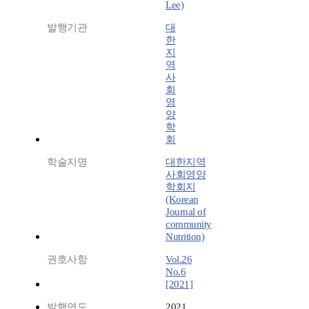
Lee)
발행기관
대
한
지
역
사
회
영
양
학
회
학술지명
대한지역
사회영양
학회지
(Korean
Journal of
community
Nutrition)
권호사항
Vol.26
No.6
[2021]
발행연도
2021