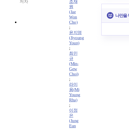
저자
조재
원
(Jae
나만을 
Won
Cho)
;
윤지영
(Jiyoung
Youn)
;
최민
규
(Min-
Gew
Choi)
;
라미
용(Mi
Young
Rha)
;
이정
은
(Jung
Eun