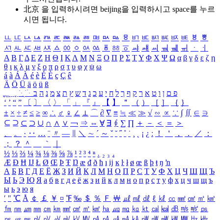
北京 을 입력하시려면
beijing
을 입력하시고 space를 누르
시면 됩니다.
ㅥ
ㅦ
ㅧ
ㅨ
ㅩ
ㅪ
ㅫ
ㅬ
ㅭ
ㅮ
ㅯ
ㅰ
ㅱ
ㅲ
ㅳ
ㅴ
ㅵ
ㅶ
ㅷ
ㅸ
ㅹ
ㅺ
ㅻ
ㅼ
ㅽ
ㅾ
ㅿ
ㆀ
ㆁ
ㆂ
ㆃ
ㆄ
ㆅ
ㆆ
ㆇ
ㆈ
ㆉ
ㆊ
ㆋ
ㆌ
ㆍ
ㆎ
Α
Β
Γ
Δ
Ε
Ζ
Η
Θ
Ι
Κ
Λ
Μ
Ν
Ξ
Ο
Π
Ρ
Σ
Τ
Υ
Φ
Χ
Ψ
Ω
α
β
γ
δ
ε
ζ
η
θ
ι
κ
λ
μ
ν
ξ
ο
π
ρ
σ
τ
υ
φ
χ
ψ
ω
á
à
Á
À
é
è
É
È
ç
Ç
ê
Ä
Ö
Ü
ä
ö
ü
ß
ְ
ֳ
ֲ
ֱ
ָ
ַ
ֵ
ֶ
ִ
ֹ
ּ
ֻ
ׂ
ׁ
ּ
ב
ה
נ
מ
צ
ת
ץ
ש
ד
ג
כ
ע
י
ח
ל
ך
ף
ק
ר
א
ט
ו
ן
ם
פ
‘
’
“
”
〔
〕
〈
〉
「
」
『
』
【
】
＂
（
）
［
］
｛
｝
±
×
÷
≠
≤
≥
∞
∴
♂
♀
∠
⊥
⌒
∂
∇
≡
≒
≪
≫
√
∽
∝
∵
∫
∬
∈
∋
⊆
⊇
⊂
⊃
∪
∩
∧
∨
￢
⇒
⇔
∀
∃
∮
∑
∏
＋
－
＜
＝
＞
、
。
·
‥
…
¨
〃
―
∥
＼
∼
´
～
ˇ
˘
˝
˚
˙
¸
˛
¡
¿
ː
！
＇
，
．
／
：
；
？
＾
＿
｀
｜
½
⅓
⅔
¼
¾
⅛
⅜
⅝
⅞
¹
²
³
⁴
ⁿ
₁
₂
₃
₄
Æ
Ð
Ħ
Ĳ
Ł
Ø
Œ
Þ
Ŧ
Ŋ
æ
đ
ð
ħ
ı
ĳ
ĸ
ŀ
ł
ø
œ
ß
þ
ŧ
ŋ
ŉ
А
Б
В
Г
Д
Е
Ё
Ж
З
И
Й
К
Л
М
Н
О
П
Р
С
Т
У
Ф
Х
Ц
Ч
Ш
Щ
Ъ
Ы
Ь
Э
Ю
Я
а
б
в
г
д
е
ё
ж
з
и
й
к
л
м
н
о
п
р
с
т
у
ф
х
ц
ч
ш
щ
ъ
ы
ь
э
ю
я
′
″
℃
Å
￠
￡
￥
¤
℉
‰
＄
％
Ｆ
￦
㎕
㎖
㎗
ℓ
㎘
㏄
㎣
㎤
㎥
㎦
㎙
㎚
㎛
㎜
㎝
㎞
㎟
㎠
㎡
㎢
㏊
㎍
㎎
㎏
㏏
㎈
㎉
㏈
㎧
㎨
㎰
㎱
㎲
㎳
㎴
㎵
㎶
㎷
㎸
㎹
㎀
㎁
㎂
㎃
㎄
㎺
㎻
㎽
㎾
㎿
㎐
㎑