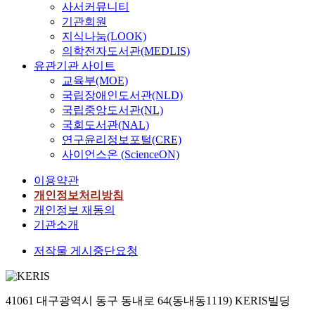
사서커뮤니티
기관회원
지식나눔(LOOK)
의학전자도서관(MEDLIS)
유관기관 사이트
교육부(MOE)
국립장애인도서관(NLD)
국립중앙도서관(NL)
국회도서관(NAL)
연구윤리정보포털(CRE)
사이언스온 (ScienceON)
이용약관
개인정보처리방침
개인정보 재동의
기관소개
저작물 게시중단요청
41061 대구광역시 동구 동내로 64(동내동1119) KERIS빌딩