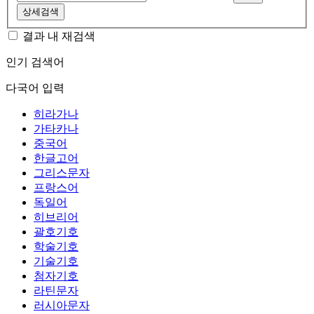
상세검색
결과 내 재검색
인기 검색어
다국어 입력
히라가나
가타카나
중국어
한글고어
그리스문자
프랑스어
독일어
히브리어
괄호기호
학술기호
기술기호
첨자기호
라틴문자
러시아문자