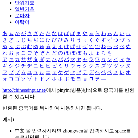
단위기호
일반기호
로마자
아랍어
あ
ぁ
か
が
さ
ざ
た
だ
な
は
ば
ぱ
ま
や
ゃ
ら
わ
ゎ
ん
い
ぃ
き
ぎ
し
じ
ち
ぢ
に
ひ
び
ぴ
み
り
う
ぅ
く
ぐ
す
ず
つ
づ
っ
ぬ
ふ
ぶ
ぷ
む
ゆ
ゅ
る
え
ぇ
け
げ
せ
ぜ
て
で
ね
へ
べ
ぺ
め
れ
お
ぉ
こ
ご
そ
ぞ
と
ど
の
ほ
ぼ
ぽ
も
よ
ょ
ろ
を
ア
ァ
カ
サ
ザ
タ
ダ
ナ
ハ
バ
パ
マ
ヤ
ャ
ラ
ワ
ヮ
ン
イ
ィ
キ
ギ
シ
ジ
チ
ヂ
ニ
ヒ
ビ
ピ
ミ
リ
ウ
ゥ
ク
グ
ス
ズ
ツ
ヅ
ッ
ヌ
フ
ブ
プ
ム
ユ
ュ
ル
エ
ェ
ケ
ゲ
セ
ゼ
テ
デ
ヘ
ベ
ペ
メ
レ
オ
ォ
コ
ゴ
ソ
ゾ
ト
ド
ノ
ホ
ボ
ポ
モ
ヨ
ョ
ロ
ヲ
―
http://chineseinput.net/
에서 pinyin(병음)방식으로 중국어를 변환
할 수 있습니다.
변환된 중국어를 복사하여 사용하시면 됩니다.
예시)
中文 을 입력하시려면
zhongwen
을 입력하시고 space를
누르시면됩니다.