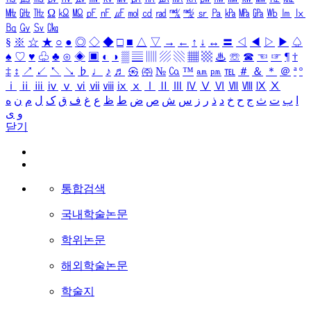
㎒
㎓
㎔
Ω
㏀
㏁
㎊
㎋
㎌
㏖
㏅
㎭
㎮
㎯
㏛
㎩
㎪
㎫
㎬
㏝
㏐
㏓
㏃
㏉
㏜
㏆
§
※
☆
★
○
●
◎
◇
◆
□
■
△
▽
→
←
↑
↓
↔
〓
◁
◀
▷
▶
♤
♠
♡
♥
♧
♣
⊙
◈
▣
◐
◑
▒
▤
▥
▨
▧
▦
▩
♨
☏
☎
☜
☞
¶
†
‡
↕
↗
↙
↖
↘
♭
♩
♪
♬
㉿
㈜
№
㏇
™
㏂
㏘
℡
＃
＆
＊
＠
ª
º
ⅰ
ⅱ
ⅲ
ⅳ
ⅴ
ⅵ
ⅶ
ⅷ
ⅸ
ⅹ
Ⅰ
Ⅱ
Ⅲ
Ⅳ
Ⅴ
Ⅵ
Ⅶ
Ⅷ
Ⅸ
Ⅹ
ا
ب
ت
ث
ج
ح
خ
د
ذ
ر
ز
س
ش
ص
ض
ط
ظ
ع
غ
ف
ق
ک
ل
م
ن
ه
و
ی
닫기
통합검색
국내학술논문
학위논문
해외학술논문
학술지