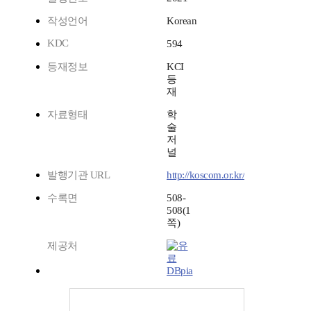
작성언어
Korean
KDC
594
등재정보
KCI
등
재
자료형태
학
술
저
널
발행기관 URL
http://koscom.or.kr/
수록면
508-
508(1
쪽)
제공처
DBpia