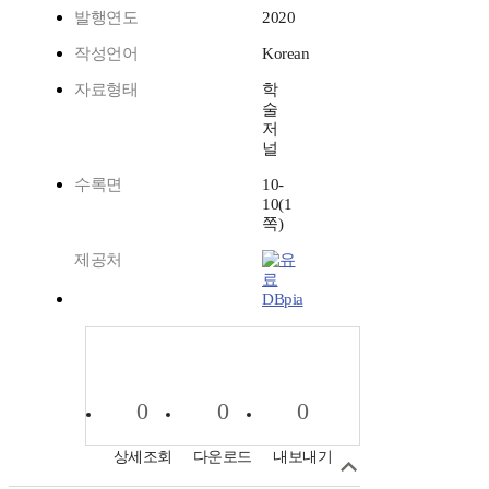
발행연도
2020
작성언어
Korean
자료형태
학
술
저
널
수록면
10-
10(1
쪽)
제공처
DBpia
0
0
0
상세조회
다운로드
내보내기