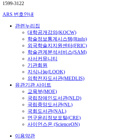
1599-3122
ARS 번호안내
관련누리집
대학공개강의(KOCW)
학술정보통계시스템(Rinfo)
외국학술지지원센터(FRIC)
학술관계분석서비스(SAM)
사서커뮤니티
기관회원
지식나눔(LOOK)
의학전자도서관(MEDLIS)
유관기관 사이트
교육부(MOE)
국립장애인도서관(NLD)
국립중앙도서관(NL)
국회도서관(NAL)
연구윤리정보포털(CRE)
사이언스온 (ScienceON)
이용약관