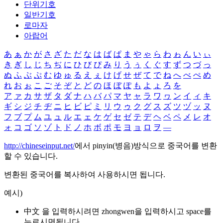
단위기호
일반기호
로마자
아랍어
あ
ぁ
か
が
さ
ざ
た
だ
な
は
ば
ぱ
ま
や
ゃ
ら
わ
ゎ
ん
い
ぃ
き
ぎ
し
じ
ち
ぢ
に
ひ
び
ぴ
み
り
う
ぅ
く
ぐ
す
ず
つ
づ
っ
ぬ
ふ
ぶ
ぷ
む
ゆ
ゅ
る
え
ぇ
け
げ
せ
ぜ
て
で
ね
へ
べ
ぺ
め
れ
お
ぉ
こ
ご
そ
ぞ
と
ど
の
ほ
ぼ
ぽ
も
よ
ょ
ろ
を
ア
ァ
カ
サ
ザ
タ
ダ
ナ
ハ
バ
パ
マ
ヤ
ャ
ラ
ワ
ヮ
ン
イ
ィ
キ
ギ
シ
ジ
チ
ヂ
ニ
ヒ
ビ
ピ
ミ
リ
ウ
ゥ
ク
グ
ス
ズ
ツ
ヅ
ッ
ヌ
フ
ブ
プ
ム
ユ
ュ
ル
エ
ェ
ケ
ゲ
セ
ゼ
テ
デ
ヘ
ベ
ペ
メ
レ
オ
ォ
コ
ゴ
ソ
ゾ
ト
ド
ノ
ホ
ボ
ポ
モ
ヨ
ョ
ロ
ヲ
―
http://chineseinput.net/
에서 pinyin(병음)방식으로 중국어를 변환
할 수 있습니다.
변환된 중국어를 복사하여 사용하시면 됩니다.
예시)
中文 을 입력하시려면
zhongwen
을 입력하시고 space를
누르시면됩니다.