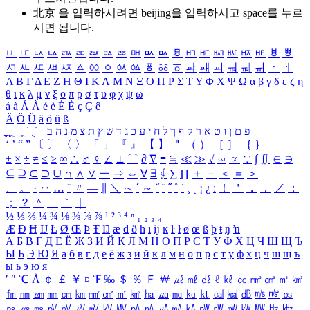
北京 을 입력하시려면
beijing
을 입력하시고 space를 누르
시면 됩니다.
ㅥ
ㅦ
ㅧ
ㅨ
ㅩ
ㅪ
ㅫ
ㅬ
ㅭ
ㅮ
ㅯ
ㅰ
ㅱ
ㅲ
ㅳ
ㅴ
ㅵ
ㅶ
ㅷ
ㅸ
ㅹ
ㅺ
ㅻ
ㅼ
ㅽ
ㅾ
ㅿ
ㆀ
ㆁ
ㆂ
ㆃ
ㆄ
ㆅ
ㆆ
ㆇ
ㆈ
ㆉ
ㆊ
ㆋ
ㆌ
ㆍ
ㆎ
Α
Β
Γ
Δ
Ε
Ζ
Η
Θ
Ι
Κ
Λ
Μ
Ν
Ξ
Ο
Π
Ρ
Σ
Τ
Υ
Φ
Χ
Ψ
Ω
α
β
γ
δ
ε
ζ
η
θ
ι
κ
λ
μ
ν
ξ
ο
π
ρ
σ
τ
υ
φ
χ
ψ
ω
á
à
Á
À
é
è
É
È
ç
Ç
ê
Ä
Ö
Ü
ä
ö
ü
ß
ְ
ֳ
ֲ
ֱ
ָ
ַ
ֵ
ֶ
ִ
ֹ
ּ
ֻ
ׂ
ׁ
ּ
ב
ה
נ
מ
צ
ת
ץ
ש
ד
ג
כ
ע
י
ח
ל
ך
ף
ק
ר
א
ט
ו
ן
ם
פ
‘
’
“
”
〔
〕
〈
〉
「
」
『
』
【
】
＂
（
）
［
］
｛
｝
±
×
÷
≠
≤
≥
∞
∴
♂
♀
∠
⊥
⌒
∂
∇
≡
≒
≪
≫
√
∽
∝
∵
∫
∬
∈
∋
⊆
⊇
⊂
⊃
∪
∩
∧
∨
￢
⇒
⇔
∀
∃
∮
∑
∏
＋
－
＜
＝
＞
、
。
·
‥
…
¨
〃
―
∥
＼
∼
´
～
ˇ
˘
˝
˚
˙
¸
˛
¡
¿
ː
！
＇
，
．
／
：
；
？
＾
＿
｀
｜
½
⅓
⅔
¼
¾
⅛
⅜
⅝
⅞
¹
²
³
⁴
ⁿ
₁
₂
₃
₄
Æ
Ð
Ħ
Ĳ
Ł
Ø
Œ
Þ
Ŧ
Ŋ
æ
đ
ð
ħ
ı
ĳ
ĸ
ŀ
ł
ø
œ
ß
þ
ŧ
ŋ
ŉ
А
Б
В
Г
Д
Е
Ё
Ж
З
И
Й
К
Л
М
Н
О
П
Р
С
Т
У
Ф
Х
Ц
Ч
Ш
Щ
Ъ
Ы
Ь
Э
Ю
Я
а
б
в
г
д
е
ё
ж
з
и
й
к
л
м
н
о
п
р
с
т
у
ф
х
ц
ч
ш
щ
ъ
ы
ь
э
ю
я
′
″
℃
Å
￠
￡
￥
¤
℉
‰
＄
％
Ｆ
￦
㎕
㎖
㎗
ℓ
㎘
㏄
㎣
㎤
㎥
㎦
㎙
㎚
㎛
㎜
㎝
㎞
㎟
㎠
㎡
㎢
㏊
㎍
㎎
㎏
㏏
㎈
㎉
㏈
㎧
㎨
㎰
㎱
㎲
㎳
㎴
㎵
㎶
㎷
㎸
㎹
㎀
㎁
㎂
㎃
㎄
㎺
㎻
㎽
㎾
㎿
㎐
㎑