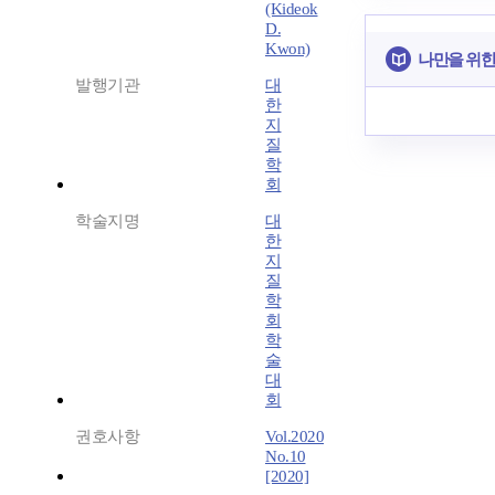
(Kideok
D.
Kwon)
나만을 위한
발행기관
대
한
지
질
학
회
학술지명
대
한
지
질
학
회
학
술
대
회
권호사항
Vol.2020
No.10
[2020]