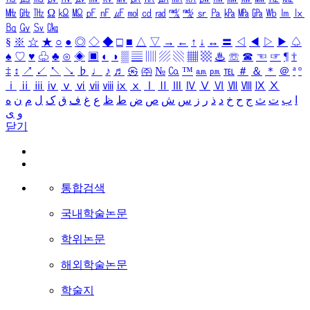
㎒
㎓
㎔
Ω
㏀
㏁
㎊
㎋
㎌
㏖
㏅
㎭
㎮
㎯
㏛
㎩
㎪
㎫
㎬
㏝
㏐
㏓
㏃
㏉
㏜
㏆
§
※
☆
★
○
●
◎
◇
◆
□
■
△
▽
→
←
↑
↓
↔
〓
◁
◀
▷
▶
♤
♠
♡
♥
♧
♣
⊙
◈
▣
◐
◑
▒
▤
▥
▨
▧
▦
▩
♨
☏
☎
☜
☞
¶
†
‡
↕
↗
↙
↖
↘
♭
♩
♪
♬
㉿
㈜
№
㏇
™
㏂
㏘
℡
＃
＆
＊
＠
ª
º
ⅰ
ⅱ
ⅲ
ⅳ
ⅴ
ⅵ
ⅶ
ⅷ
ⅸ
ⅹ
Ⅰ
Ⅱ
Ⅲ
Ⅳ
Ⅴ
Ⅵ
Ⅶ
Ⅷ
Ⅸ
Ⅹ
ا
ب
ت
ث
ج
ح
خ
د
ذ
ر
ز
س
ش
ص
ض
ط
ظ
ع
غ
ف
ق
ک
ل
م
ن
ه
و
ی
닫기
통합검색
국내학술논문
학위논문
해외학술논문
학술지