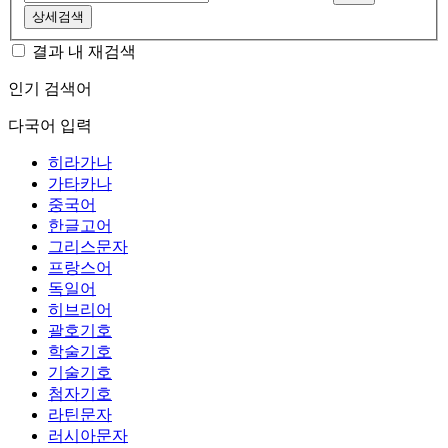
상세검색
결과 내 재검색
인기 검색어
다국어 입력
히라가나
가타카나
중국어
한글고어
그리스문자
프랑스어
독일어
히브리어
괄호기호
학술기호
기술기호
첨자기호
라틴문자
러시아문자