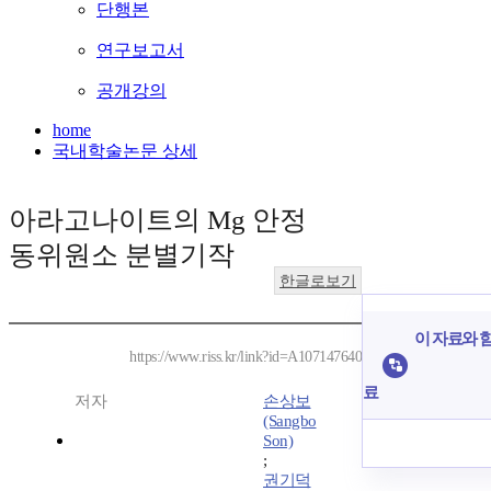
단행본
연구보고서
공개강의
home
국내학술논문 상세
아라고나이트의 Mg 안정
동위원소 분별기작
한글로보기
이 자료와 함
https://www.riss.kr/link?id=A107147640
료
저자
손상보
(Sangbo
Son)
;
권기덕