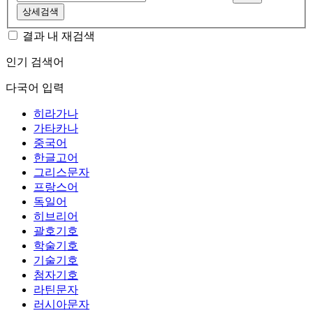
상세검색
결과 내 재검색
인기 검색어
다국어 입력
히라가나
가타카나
중국어
한글고어
그리스문자
프랑스어
독일어
히브리어
괄호기호
학술기호
기술기호
첨자기호
라틴문자
러시아문자