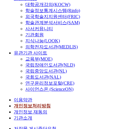
대학공개강의(KOCW)
학술정보통계시스템(Rinfo)
외국학술지지원센터(FRIC)
학술관계분석서비스(SAM)
사서커뮤니티
기관회원
지식나눔(LOOK)
의학전자도서관(MEDLIS)
유관기관 사이트
교육부(MOE)
국립장애인도서관(NLD)
국립중앙도서관(NL)
국회도서관(NAL)
연구윤리정보포털(CRE)
사이언스온 (ScienceON)
이용약관
개인정보처리방침
개인정보 재동의
기관소개
저작물 게시중단요청