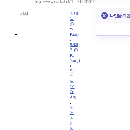
https://www.riss.kr/link?id=A101376111
저자
김대
나만을 위한
욱
(D.
W.
Kim)
;
양대
기(D.
K.
Yang)
;
안
영
오
(Y.
O.
An)
;
임
은
석
(E.
S.