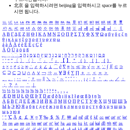
北京 을 입력하시려면
beijing
을 입력하시고 space를 누르
시면 됩니다.
ㅥ
ㅦ
ㅧ
ㅨ
ㅩ
ㅪ
ㅫ
ㅬ
ㅭ
ㅮ
ㅯ
ㅰ
ㅱ
ㅲ
ㅳ
ㅴ
ㅵ
ㅶ
ㅷ
ㅸ
ㅹ
ㅺ
ㅻ
ㅼ
ㅽ
ㅾ
ㅿ
ㆀ
ㆁ
ㆂ
ㆃ
ㆄ
ㆅ
ㆆ
ㆇ
ㆈ
ㆉ
ㆊ
ㆋ
ㆌ
ㆍ
ㆎ
Α
Β
Γ
Δ
Ε
Ζ
Η
Θ
Ι
Κ
Λ
Μ
Ν
Ξ
Ο
Π
Ρ
Σ
Τ
Υ
Φ
Χ
Ψ
Ω
α
β
γ
δ
ε
ζ
η
θ
ι
κ
λ
μ
ν
ξ
ο
π
ρ
σ
τ
υ
φ
χ
ψ
ω
á
à
Á
À
é
è
É
È
ç
Ç
ê
Ä
Ö
Ü
ä
ö
ü
ß
ְ
ֳ
ֲ
ֱ
ָ
ַ
ֵ
ֶ
ִ
ֹ
ּ
ֻ
ׂ
ׁ
ּ
ב
ה
נ
מ
צ
ת
ץ
ש
ד
ג
כ
ע
י
ח
ל
ך
ף
ק
ר
א
ט
ו
ן
ם
פ
‘
’
“
”
〔
〕
〈
〉
「
」
『
』
【
】
＂
（
）
［
］
｛
｝
±
×
÷
≠
≤
≥
∞
∴
♂
♀
∠
⊥
⌒
∂
∇
≡
≒
≪
≫
√
∽
∝
∵
∫
∬
∈
∋
⊆
⊇
⊂
⊃
∪
∩
∧
∨
￢
⇒
⇔
∀
∃
∮
∑
∏
＋
－
＜
＝
＞
、
。
·
‥
…
¨
〃
―
∥
＼
∼
´
～
ˇ
˘
˝
˚
˙
¸
˛
¡
¿
ː
！
＇
，
．
／
：
；
？
＾
＿
｀
｜
½
⅓
⅔
¼
¾
⅛
⅜
⅝
⅞
¹
²
³
⁴
ⁿ
₁
₂
₃
₄
Æ
Ð
Ħ
Ĳ
Ł
Ø
Œ
Þ
Ŧ
Ŋ
æ
đ
ð
ħ
ı
ĳ
ĸ
ŀ
ł
ø
œ
ß
þ
ŧ
ŋ
ŉ
А
Б
В
Г
Д
Е
Ё
Ж
З
И
Й
К
Л
М
Н
О
П
Р
С
Т
У
Ф
Х
Ц
Ч
Ш
Щ
Ъ
Ы
Ь
Э
Ю
Я
а
б
в
г
д
е
ё
ж
з
и
й
к
л
м
н
о
п
р
с
т
у
ф
х
ц
ч
ш
щ
ъ
ы
ь
э
ю
я
′
″
℃
Å
￠
￡
￥
¤
℉
‰
＄
％
Ｆ
￦
㎕
㎖
㎗
ℓ
㎘
㏄
㎣
㎤
㎥
㎦
㎙
㎚
㎛
㎜
㎝
㎞
㎟
㎠
㎡
㎢
㏊
㎍
㎎
㎏
㏏
㎈
㎉
㏈
㎧
㎨
㎰
㎱
㎲
㎳
㎴
㎵
㎶
㎷
㎸
㎹
㎀
㎁
㎂
㎃
㎄
㎺
㎻
㎽
㎾
㎿
㎐
㎑