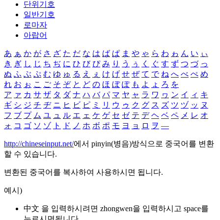
단위기호
일반기호
로마자
아랍어
あ
ぁ
か
が
さ
ざ
た
だ
な
は
ば
ぱ
ま
や
ゃ
ら
わ
ゎ
ん
い
ぃ
き
ぎ
し
じ
ち
ぢ
に
ひ
び
ぴ
み
り
う
ぅ
く
ぐ
す
ず
つ
づ
っ
ぬ
ふ
ぶ
ぷ
む
ゆ
ゅ
る
え
ぇ
け
げ
せ
ぜ
て
で
ね
へ
べ
ぺ
め
れ
お
ぉ
こ
ご
そ
ぞ
と
ど
の
ほ
ぼ
ぽ
も
よ
ょ
ろ
を
ア
ァ
カ
サ
ザ
タ
ダ
ナ
ハ
バ
パ
マ
ヤ
ャ
ラ
ワ
ヮ
ン
イ
ィ
キ
ギ
シ
ジ
チ
ヂ
ニ
ヒ
ビ
ピ
ミ
リ
ウ
ゥ
ク
グ
ス
ズ
ツ
ヅ
ッ
ヌ
フ
ブ
プ
ム
ユ
ュ
ル
エ
ェ
ケ
ゲ
セ
ゼ
テ
デ
ヘ
ベ
ペ
メ
レ
オ
ォ
コ
ゴ
ソ
ゾ
ト
ド
ノ
ホ
ボ
ポ
モ
ヨ
ョ
ロ
ヲ
―
http://chineseinput.net/
에서 pinyin(병음)방식으로 중국어를 변환
할 수 있습니다.
변환된 중국어를 복사하여 사용하시면 됩니다.
예시)
中文 을 입력하시려면
zhongwen
을 입력하시고 space를
누르시면됩니다.