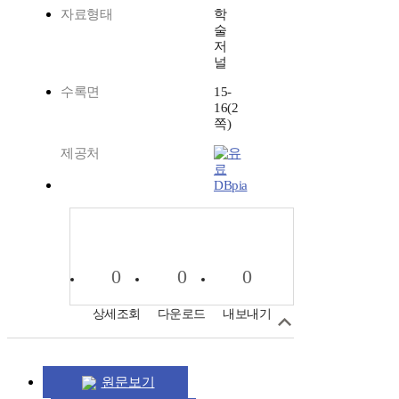
자료형태
학
술
저
널
수록면
15-
16(2
쪽)
제공처
DBpia
0
0
0
상세조회
다운로드
내보내기
원문보기