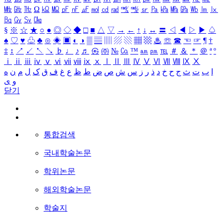
㎒
㎓
㎔
Ω
㏀
㏁
㎊
㎋
㎌
㏖
㏅
㎭
㎮
㎯
㏛
㎩
㎪
㎫
㎬
㏝
㏐
㏓
㏃
㏉
㏜
㏆
§
※
☆
★
○
●
◎
◇
◆
□
■
△
▽
→
←
↑
↓
↔
〓
◁
◀
▷
▶
♤
♠
♡
♥
♧
♣
⊙
◈
▣
◐
◑
▒
▤
▥
▨
▧
▦
▩
♨
☏
☎
☜
☞
¶
†
‡
↕
↗
↙
↖
↘
♭
♩
♪
♬
㉿
㈜
№
㏇
™
㏂
㏘
℡
＃
＆
＊
＠
ª
º
ⅰ
ⅱ
ⅲ
ⅳ
ⅴ
ⅵ
ⅶ
ⅷ
ⅸ
ⅹ
Ⅰ
Ⅱ
Ⅲ
Ⅳ
Ⅴ
Ⅵ
Ⅶ
Ⅷ
Ⅸ
Ⅹ
ا
ب
ت
ث
ج
ح
خ
د
ذ
ر
ز
س
ش
ص
ض
ط
ظ
ع
غ
ف
ق
ک
ل
م
ن
ه
و
ی
닫기
통합검색
국내학술논문
학위논문
해외학술논문
학술지