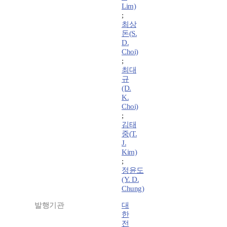
Lim)
;
최상
돈(S.
D.
Choi)
;
최대
규
(D.
K.
Choi)
;
김태
중(T.
J.
Kim)
;
정윤도
(Y. D.
Chung)
발행기관
대
한
전