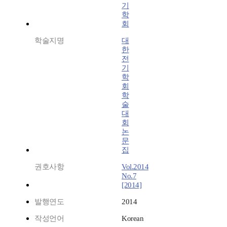
기
학
회
학술지명
대
한
전
기
학
회
학
술
대
회
논
문
집
권호사항
Vol.2014
No.7
[2014]
발행연도
2014
작성언어
Korean