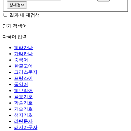
상세검색
결과 내 재검색
인기 검색어
다국어 입력
히라가나
가타카나
중국어
한글고어
그리스문자
프랑스어
독일어
히브리어
괄호기호
학술기호
기술기호
첨자기호
라틴문자
러시아문자