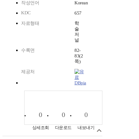
작성언어
Korean
KDC
657
자료형태
학
술
저
널
수록면
82-
83(2
쪽)
제공처
DBpia
0
0
0
상세조회
다운로드
내보내기