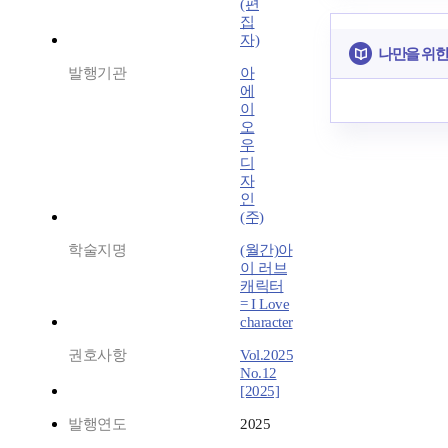
(편
집
자)
나만을 위한
발행기관
아
에
이
오
우
디
자
인
(주)
학술지명
(월간)아
이 러브
캐릭터
= I Love
character
권호사항
Vol.2025
No.12
[2025]
발행연도
2025