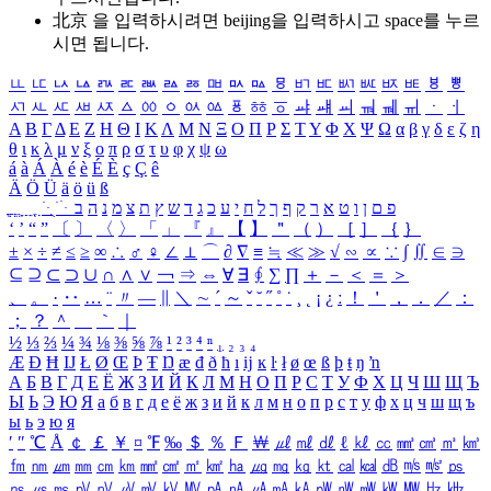
北京 을 입력하시려면
beijing
을 입력하시고 space를 누르
시면 됩니다.
ㅥ
ㅦ
ㅧ
ㅨ
ㅩ
ㅪ
ㅫ
ㅬ
ㅭ
ㅮ
ㅯ
ㅰ
ㅱ
ㅲ
ㅳ
ㅴ
ㅵ
ㅶ
ㅷ
ㅸ
ㅹ
ㅺ
ㅻ
ㅼ
ㅽ
ㅾ
ㅿ
ㆀ
ㆁ
ㆂ
ㆃ
ㆄ
ㆅ
ㆆ
ㆇ
ㆈ
ㆉ
ㆊ
ㆋ
ㆌ
ㆍ
ㆎ
Α
Β
Γ
Δ
Ε
Ζ
Η
Θ
Ι
Κ
Λ
Μ
Ν
Ξ
Ο
Π
Ρ
Σ
Τ
Υ
Φ
Χ
Ψ
Ω
α
β
γ
δ
ε
ζ
η
θ
ι
κ
λ
μ
ν
ξ
ο
π
ρ
σ
τ
υ
φ
χ
ψ
ω
á
à
Á
À
é
è
É
È
ç
Ç
ê
Ä
Ö
Ü
ä
ö
ü
ß
ְ
ֳ
ֲ
ֱ
ָ
ַ
ֵ
ֶ
ִ
ֹ
ּ
ֻ
ׂ
ׁ
ּ
ב
ה
נ
מ
צ
ת
ץ
ש
ד
ג
כ
ע
י
ח
ל
ך
ף
ק
ר
א
ט
ו
ן
ם
פ
‘
’
“
”
〔
〕
〈
〉
「
」
『
』
【
】
＂
（
）
［
］
｛
｝
±
×
÷
≠
≤
≥
∞
∴
♂
♀
∠
⊥
⌒
∂
∇
≡
≒
≪
≫
√
∽
∝
∵
∫
∬
∈
∋
⊆
⊇
⊂
⊃
∪
∩
∧
∨
￢
⇒
⇔
∀
∃
∮
∑
∏
＋
－
＜
＝
＞
、
。
·
‥
…
¨
〃
―
∥
＼
∼
´
～
ˇ
˘
˝
˚
˙
¸
˛
¡
¿
ː
！
＇
，
．
／
：
；
？
＾
＿
｀
｜
½
⅓
⅔
¼
¾
⅛
⅜
⅝
⅞
¹
²
³
⁴
ⁿ
₁
₂
₃
₄
Æ
Ð
Ħ
Ĳ
Ł
Ø
Œ
Þ
Ŧ
Ŋ
æ
đ
ð
ħ
ı
ĳ
ĸ
ŀ
ł
ø
œ
ß
þ
ŧ
ŋ
ŉ
А
Б
В
Г
Д
Е
Ё
Ж
З
И
Й
К
Л
М
Н
О
П
Р
С
Т
У
Ф
Х
Ц
Ч
Ш
Щ
Ъ
Ы
Ь
Э
Ю
Я
а
б
в
г
д
е
ё
ж
з
и
й
к
л
м
н
о
п
р
с
т
у
ф
х
ц
ч
ш
щ
ъ
ы
ь
э
ю
я
′
″
℃
Å
￠
￡
￥
¤
℉
‰
＄
％
Ｆ
￦
㎕
㎖
㎗
ℓ
㎘
㏄
㎣
㎤
㎥
㎦
㎙
㎚
㎛
㎜
㎝
㎞
㎟
㎠
㎡
㎢
㏊
㎍
㎎
㎏
㏏
㎈
㎉
㏈
㎧
㎨
㎰
㎱
㎲
㎳
㎴
㎵
㎶
㎷
㎸
㎹
㎀
㎁
㎂
㎃
㎄
㎺
㎻
㎽
㎾
㎿
㎐
㎑