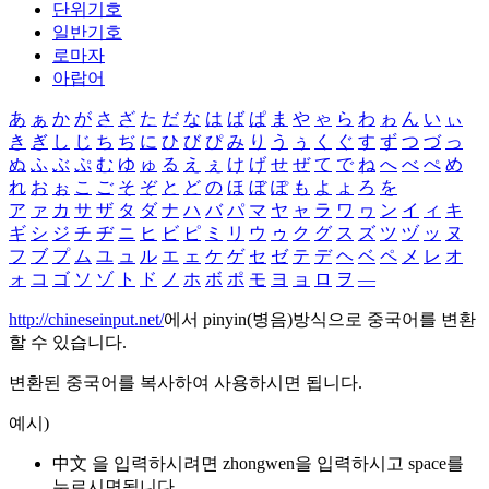
단위기호
일반기호
로마자
아랍어
あ
ぁ
か
が
さ
ざ
た
だ
な
は
ば
ぱ
ま
や
ゃ
ら
わ
ゎ
ん
い
ぃ
き
ぎ
し
じ
ち
ぢ
に
ひ
び
ぴ
み
り
う
ぅ
く
ぐ
す
ず
つ
づ
っ
ぬ
ふ
ぶ
ぷ
む
ゆ
ゅ
る
え
ぇ
け
げ
せ
ぜ
て
で
ね
へ
べ
ぺ
め
れ
お
ぉ
こ
ご
そ
ぞ
と
ど
の
ほ
ぼ
ぽ
も
よ
ょ
ろ
を
ア
ァ
カ
サ
ザ
タ
ダ
ナ
ハ
バ
パ
マ
ヤ
ャ
ラ
ワ
ヮ
ン
イ
ィ
キ
ギ
シ
ジ
チ
ヂ
ニ
ヒ
ビ
ピ
ミ
リ
ウ
ゥ
ク
グ
ス
ズ
ツ
ヅ
ッ
ヌ
フ
ブ
プ
ム
ユ
ュ
ル
エ
ェ
ケ
ゲ
セ
ゼ
テ
デ
ヘ
ベ
ペ
メ
レ
オ
ォ
コ
ゴ
ソ
ゾ
ト
ド
ノ
ホ
ボ
ポ
モ
ヨ
ョ
ロ
ヲ
―
http://chineseinput.net/
에서 pinyin(병음)방식으로 중국어를 변환
할 수 있습니다.
변환된 중국어를 복사하여 사용하시면 됩니다.
예시)
中文 을 입력하시려면
zhongwen
을 입력하시고 space를
누르시면됩니다.