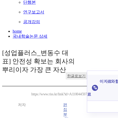
단행본
연구보고서
공개강의
home
국내학술논문 상세
[성업플러스_변동수 대
표] 안전성 확보는 회사의
뿌리이자 가장 큰 자산
한글로보기
이 자료와 함
료
https://www.riss.kr/link?id=A110044597
저자
편
집
부