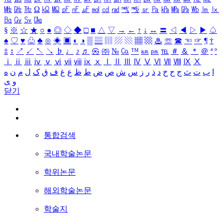
㎒
㎓
㎔
Ω
㏀
㏁
㎊
㎋
㎌
㏖
㏅
㎭
㎮
㎯
㏛
㎩
㎪
㎫
㎬
㏝
㏐
㏓
㏃
㏉
㏜
㏆
§
※
☆
★
○
●
◎
◇
◆
□
■
△
▽
→
←
↑
↓
↔
〓
◁
◀
▷
▶
♤
♠
♡
♥
♧
♣
⊙
◈
▣
◐
◑
▒
▤
▥
▨
▧
▦
▩
♨
☏
☎
☜
☞
¶
†
‡
↕
↗
↙
↖
↘
♭
♩
♪
♬
㉿
㈜
№
㏇
™
㏂
㏘
℡
＃
＆
＊
＠
ª
º
ⅰ
ⅱ
ⅲ
ⅳ
ⅴ
ⅵ
ⅶ
ⅷ
ⅸ
ⅹ
Ⅰ
Ⅱ
Ⅲ
Ⅳ
Ⅴ
Ⅵ
Ⅶ
Ⅷ
Ⅸ
Ⅹ
ا
ب
ت
ث
ج
ح
خ
د
ذ
ر
ز
س
ش
ص
ض
ط
ظ
ع
غ
ف
ق
ک
ل
م
ن
ه
و
ی
닫기
통합검색
국내학술논문
학위논문
해외학술논문
학술지